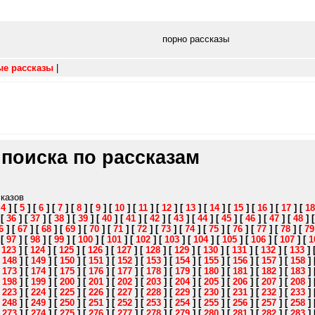
порно рассказы
ые рассказы
|
 поиска по рассказам
сказов
[
4
]
[
5
]
[
6
]
[
7
]
[
8
]
[
9
]
[
10
]
[
11
]
[
12
]
[
13
]
[
14
]
[
15
]
[
16
]
[
17
]
[
18
]
[
36
]
[
37
]
[
38
]
[
39
]
[
40
]
[
41
]
[
42
]
[
43
]
[
44
]
[
45
]
[
46
]
[
47
]
[
48
]
6
]
[
67
]
[
68
]
[
69
]
[
70
]
[
71
]
[
72
]
[
73
]
[
74
]
[
75
]
[
76
]
[
77
]
[
78
]
[
79
]
[
97
]
[
98
]
[
99
]
[
100
]
[
101
]
[
102
]
[
103
]
[
104
]
[
105
]
[
106
]
[
107
]
[
1
[
123
]
[
124
]
[
125
]
[
126
]
[
127
]
[
128
]
[
129
]
[
130
]
[
131
]
[
132
]
[
133
]
[
148
]
[
149
]
[
150
]
[
151
]
[
152
]
[
153
]
[
154
]
[
155
]
[
156
]
[
157
]
[
158
]
[
173
]
[
174
]
[
175
]
[
176
]
[
177
]
[
178
]
[
179
]
[
180
]
[
181
]
[
182
]
[
183
]
[
198
]
[
199
]
[
200
]
[
201
]
[
202
]
[
203
]
[
204
]
[
205
]
[
206
]
[
207
]
[
208
]
[
223
]
[
224
]
[
225
]
[
226
]
[
227
]
[
228
]
[
229
]
[
230
]
[
231
]
[
232
]
[
233
]
[
248
]
[
249
]
[
250
]
[
251
]
[
252
]
[
253
]
[
254
]
[
255
]
[
256
]
[
257
]
[
258
]
[
273
]
[
274
]
[
275
]
[
276
]
[
277
]
[
278
]
[
279
]
[
280
]
[
281
]
[
282
]
[
283
]