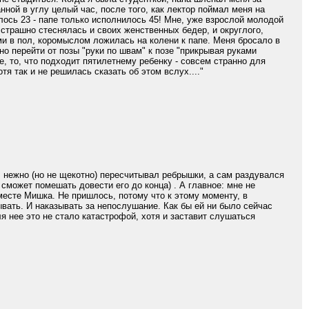
ной в углу целый час, после того, как лектор поймал меня на
лось 23 - папе только исполнилось 45! Мне, уже взрослой молодой
 страшно стеснялась и своих женственных бедер, и округлого,
ми в пол, коромыслом ложилась на колени к папе. Меня бросало в
но перейти от позы "руки по швам" к позе "прикрывая руками
е, то, что подходит пятилетнему ребенку - совсем странно для
я так и не решилась сказать об этом вслух...."
нежно (но не щекотно) пересчитывал ребрышки, а сам раздувался
 сможет помешать довести его до конца) . А главное: мне не
месте Мишка. Не пришлось, потому что к этому моменту, в
вать. И наказывать за непослушание. Как бы ей ни было сейчас
ля нее это не стало катастрофой, хотя и заставит слушаться