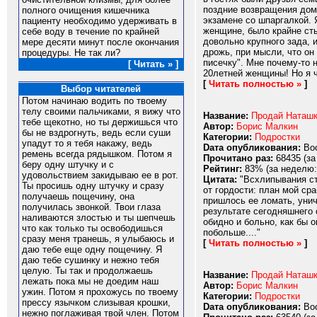
поздние возвращения домо
полного очищения кишечника
экзамене со шпаргалкой. 
пациенту необходимо удерживать в
женщине, было крайне сты
себе воду в течение по крайней
довольно крупного зада, 
мере десяти минут после окончания
дрожь, при мысли, что он
процедуры. Не так ли?
писечку". Мне почему-то 
[ Читать » ]
20летней женщины! Но я ч
[
Читать полностью »
]
Выбор читателей
Потом начинаю водить по твоему
телу своими пальчиками, я вижу что
Название:
Продай Наташк
тебе щекотно, но ты держишься что
Автор:
Борис Малкин
бы не вздрогнуть, ведь если суши
Категории:
Подростки
упадут то я тебя накажу, ведь
Dата опубликования:
Вос
ремень всегда рядышком. Потом я
Прочитано раз:
68435 (за
беру одну штучку и с
Рейтинг:
83% (за неделю:
удовольствием закидываю ее в рот.
Цитата:
"Всхлипывания ст
Ты просишь одну штучку и сразу
от гордости: план мой ср
получаешь пощечину, она
пришлось ее ломать, унич
получилась звонкой. Твои глаза
результате сегодняшнего 
наливаются злостью и ты шепчешь
обидно и больно, как бы о
что как только ты освободишься
побольше...."
сразу меня транешь, я улыбаюсь и
[
Читать полностью »
]
даю тебе еще одну пощечину. Я
даю тебе сушинку и нежно тебя
целую. Ты так и продолжаешь
Название:
Продай Наташк
лежать пока мы не доедим наш
Автор:
Борис Малкин
ужин. Потом я прохожусь по твоему
Категории:
Подростки
прессу язычком слизывая крошки,
Dата опубликования:
Вос
нежно поглаживая твой член. Потом