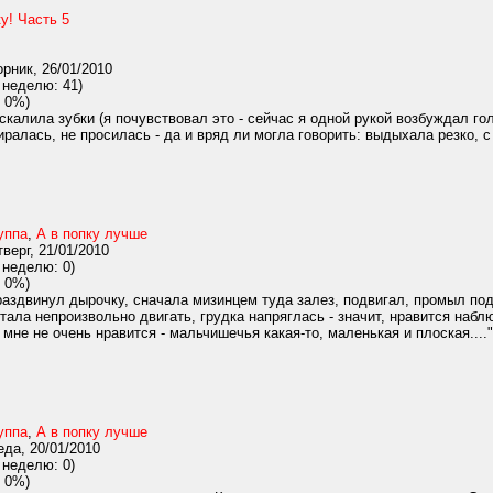
у! Часть 5
рник, 26/01/2010
 неделю: 41)
 0%)
калила зубки (я почувствовал это - сейчас я одной рукой возбуждал го
ралась, не просилась - да и вряд ли могла говорить: выдыхала резко, с
уппа
,
А в попку лучше
верг, 21/01/2010
 неделю: 0)
 0%)
раздвинул дырочку, сначала мизинцем туда залез, подвигал, промыл под
тала непроизвольно двигать, грудка напряглась - значит, нравится наблю
мне не очень нравится - мальчишечья какая-то, маленькая и плоская...."
уппа
,
А в попку лучше
да, 20/01/2010
 неделю: 0)
 0%)