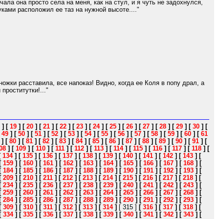
ала она просто села на меня, как на стул, и я чуть не задохнулся,
ками расположил ее таз на нужной высоте...."
ожки расставила, все напоказ! Видно, когда ее Коля в попу драл, а
проститутки!..."
]
[
19
]
[
20
]
[
21
]
[
22
]
[
23
]
[
24
]
[
25
]
[
26
]
[
27
]
[
28
]
[
29
]
[
30
]
[
[
49
]
[
50
]
[
51
]
[
52
]
[
53
]
[
54
]
[
55
]
[
56
]
[
57
]
[
58
]
[
59
]
[
60
]
[
61
]
[
80
]
[
81
]
[
82
]
[
83
]
[
84
]
[
85
]
[
86
]
[
87
]
[
88
]
[
89
]
[
90
]
[
91
]
[
08
]
[
109
]
[
110
]
[
111
]
[
112
]
[
113
]
[
114
]
[
115
]
[
116
]
[
117
]
[
118
]
[
[
134
]
[
135
]
[
136
]
[
137
]
[
138
]
[
139
]
[
140
]
[
141
]
[
142
]
[
143
]
[
[
159
]
[
160
]
[
161
]
[
162
]
[
163
]
[
164
]
[
165
]
[
166
]
[
167
]
[
168
]
[
[
184
]
[
185
]
[
186
]
[
187
]
[
188
]
[
189
]
[
190
]
[
191
]
[
192
]
[
193
]
[
[
209
]
[
210
]
[
211
]
[
212
]
[
213
]
[
214
]
[
215
]
[
216
]
[
217
]
[
218
]
[
[
234
]
[
235
]
[
236
]
[
237
]
[
238
]
[
239
]
[
240
]
[
241
]
[
242
]
[
243
]
[
[
259
]
[
260
]
[
261
]
[
262
]
[
263
]
[
264
]
[
265
]
[
266
]
[
267
]
[
268
]
[
[
284
]
[
285
]
[
286
]
[
287
]
[
288
]
[
289
]
[
290
]
[
291
]
[
292
]
[
293
]
[
[
309
]
[
310
]
[
311
]
[
312
]
[
313
]
[
314
]
[ 315 ]
[
316
]
[
317
]
[
318
]
[
[
334
]
[
335
]
[
336
]
[
337
]
[
338
]
[
339
]
[
340
]
[
341
]
[
342
]
[
343
]
[