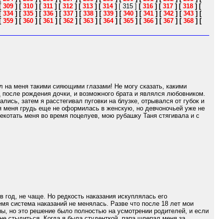
[
309
]
[
310
]
[
311
]
[
312
]
[
313
]
[
314
]
[ 315 ]
[
316
]
[
317
]
[
318
]
[
[
334
]
[
335
]
[
336
]
[
337
]
[
338
]
[
339
]
[
340
]
[
341
]
[
342
]
[
343
]
[
[
359
]
[
360
]
[
361
]
[
362
]
[
363
]
[
364
]
[
365
]
[
366
]
[
367
]
[
368
]
[
л на меня такими сияющими глазами! Не могу сказать, какими
д после рождения дочки, и возможного брата и являлся любовником.
ись, затем я расстегивал пуговки на блузке, отрывался от губок и
 меня грудь еще не оформилась в женскую, но девчоночьей уже не
екотать меня во время поцелуев, мою рубашку Таня стягивала и с
 год, не чаще. Но редкость наказания искуплялась его
ремя система наказаний не менялась. Разве что после 18 лет мои
ны, но это решение было полностью на усмотрении родителей, и если
 не стыдиться. Когда я была студенткой, папа шлепал меня за