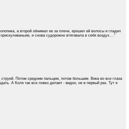
лопопика, а второй обнимал ее за плечи, ерошил ей волосы и гладил
 прискуливаньем, и снова судорожно втягивала в себя воздух...."
 струей. Потом средним пальцем, потом большим. Вика во все глаза
дать. А Коля так все ловко делает - видно, не в первый раз. Тут я