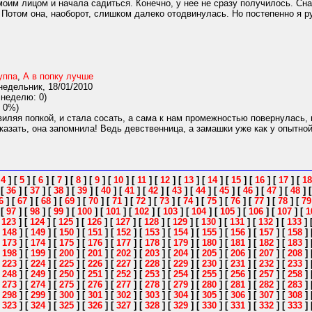
оим лицом и начала садиться. Конечно, у нее не сразу получилось. Снач
. Потом она, наоборот, слишком далеко отодвинулась. Но постепенно я ру
уппа
,
А в попку лучше
едельник, 18/01/2010
 неделю: 0)
 0%)
иляя попкой, и стала сосать, а сама к нам промежностью повернулась, н
азать, она запомнила! Ведь девственница, а замашки уже как у опытной 
[
4
]
[
5
]
[
6
]
[
7
]
[
8
]
[
9
]
[
10
]
[
11
]
[
12
]
[
13
]
[
14
]
[
15
]
[
16
]
[
17
]
[
18
]
[
36
]
[
37
]
[
38
]
[
39
]
[
40
]
[
41
]
[
42
]
[
43
]
[
44
]
[
45
]
[
46
]
[
47
]
[
48
]
6
]
[
67
]
[
68
]
[
69
]
[
70
]
[
71
]
[
72
]
[
73
]
[
74
]
[
75
]
[
76
]
[
77
]
[
78
]
[
79
]
[
97
]
[
98
]
[
99
]
[
100
]
[
101
]
[
102
]
[
103
]
[
104
]
[
105
]
[
106
]
[
107
]
[
1
[
123
]
[
124
]
[
125
]
[
126
]
[
127
]
[
128
]
[
129
]
[
130
]
[
131
]
[
132
]
[
133
]
[
148
]
[
149
]
[
150
]
[
151
]
[
152
]
[
153
]
[
154
]
[
155
]
[
156
]
[
157
]
[
158
]
[
173
]
[
174
]
[
175
]
[
176
]
[
177
]
[
178
]
[
179
]
[
180
]
[
181
]
[
182
]
[
183
]
[
198
]
[
199
]
[
200
]
[
201
]
[
202
]
[
203
]
[
204
]
[
205
]
[
206
]
[
207
]
[
208
]
[
223
]
[
224
]
[
225
]
[
226
]
[
227
]
[
228
]
[
229
]
[
230
]
[
231
]
[
232
]
[
233
]
[
248
]
[
249
]
[
250
]
[
251
]
[
252
]
[
253
]
[
254
]
[
255
]
[
256
]
[
257
]
[
258
]
[
273
]
[
274
]
[
275
]
[
276
]
[
277
]
[
278
]
[
279
]
[
280
]
[
281
]
[
282
]
[
283
]
[
298
]
[
299
]
[
300
]
[
301
]
[
302
]
[
303
]
[
304
]
[
305
]
[
306
]
[
307
]
[
308
]
[
323
]
[
324
]
[
325
]
[
326
]
[
327
]
[
328
]
[
329
]
[
330
]
[
331
]
[
332
]
[
333
]