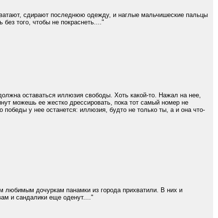
е хватают, сдирают последнюю одежду, и наглые мальчишеские пальцы
ез того, чтобы не покраснеть...."
 должна оставаться иллюзия свободы. Хоть какой-то. Нажал на нее,
минут можешь ее жестко дрессировать, пока тот самый номер не
о победы у нее останется: иллюзия, будто не только ты, а и она что-
им любимым дочуркам панамки из города прихватили. В них и
ам и сандалики еще оденут...."