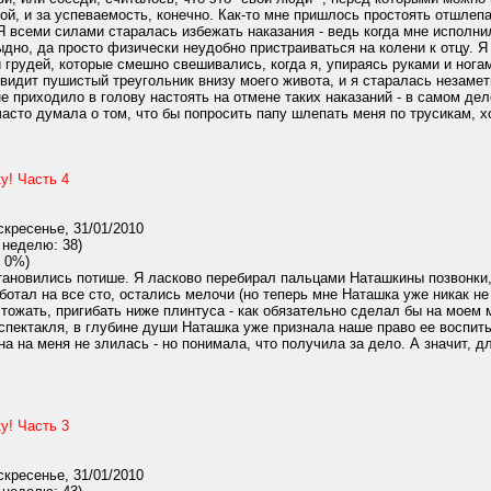
й, и за успеваемость, конечно. Как-то мне пришлось простоять отшлепан
Я всеми силами старалась избежать наказания - ведь когда мне исполни
дно, да просто физически неудобно пристраиваться на колени к отцу. Я
и грудей, которые смешно свешивались, когда я, упираясь руками и нога
 видит пушистый треугольник внизу моего живота, и я старалась незамет
не приходило в голову настоять на отмене таких наказаний - в самом дел
асто думала о том, что бы попросить папу шлепать меня по трусикам, хот
у! Часть 4
кресенье, 31/01/2010
 неделю: 38)
 0%)
ановились потише. Я ласково перебирал пальцами Наташкины позвонки, 
аботал на все сто, остались мелочи (но теперь мне Наташка уже никак не
тожать, пригибать ниже плинтуса - как обязательно сделал бы на моем 
спектакля, в глубине души Наташка уже признала наше право ее воспиты
на на меня не злилась - но понимала, что получила за дело. А значит, д
у! Часть 3
кресенье, 31/01/2010