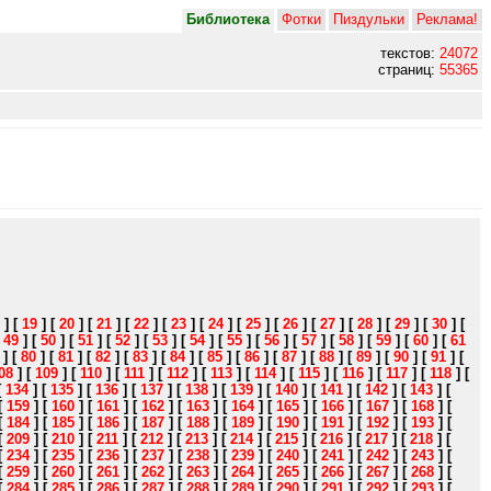
Библиотека
Фотки
Пиздульки
Реклама!
текстов:
24072
страниц:
55365
]
[
19
]
[
20
]
[
21
]
[
22
]
[
23
]
[
24
]
[
25
]
[
26
]
[
27
]
[
28
]
[
29
]
[
30
]
[
[
49
]
[
50
]
[
51
]
[
52
]
[
53
]
[
54
]
[
55
]
[
56
]
[
57
]
[
58
]
[
59
]
[
60
]
[
61
]
[
80
]
[
81
]
[
82
]
[
83
]
[
84
]
[
85
]
[
86
]
[
87
]
[
88
]
[
89
]
[
90
]
[
91
]
[
08
]
[
109
]
[
110
]
[
111
]
[
112
]
[
113
]
[
114
]
[
115
]
[
116
]
[
117
]
[
118
]
[
[
134
]
[
135
]
[
136
]
[
137
]
[
138
]
[
139
]
[
140
]
[
141
]
[
142
]
[
143
]
[
[
159
]
[
160
]
[
161
]
[
162
]
[
163
]
[
164
]
[
165
]
[
166
]
[
167
]
[
168
]
[
[
184
]
[
185
]
[
186
]
[
187
]
[
188
]
[
189
]
[
190
]
[
191
]
[
192
]
[
193
]
[
[
209
]
[
210
]
[
211
]
[
212
]
[
213
]
[
214
]
[
215
]
[
216
]
[
217
]
[
218
]
[
[
234
]
[
235
]
[
236
]
[
237
]
[
238
]
[
239
]
[
240
]
[
241
]
[
242
]
[
243
]
[
[
259
]
[
260
]
[
261
]
[
262
]
[
263
]
[
264
]
[
265
]
[
266
]
[
267
]
[
268
]
[
[
284
]
[
285
]
[
286
]
[
287
]
[
288
]
[
289
]
[
290
]
[
291
]
[
292
]
[
293
]
[