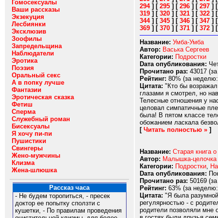
Гомосексуалы
294
]
[
295
]
[
296
]
[
297
]
Ваши рассказы
319
]
[
320
]
[
321
]
[
322
]
Экзекуция
344
]
[
345
]
[
346
]
[
347
]
Лесбиянки
369
]
[
370
]
[
371
]
[
372
]
Эксклюзив
Зоофилы
Название:
Умба-Умба
Запредельщина
Автор:
Васька Сергеев
Наблюдатели
Категории:
Подростки
Эротика
Dата опубликования:
Чет
Поэзия
Прочитано раз:
43017 (за
Оральный секс
Рейтинг:
80% (за неделю:
А в попку лучше
Цитата:
"Кто бы возражал.
Фантазии
глазами я смотрел, но на
Эротическая сказка
Телесные отношения у нас
Фетиш
целовал симпатичные пле
Сперма
была! В пятом классе тел
Служебный роман
обожанием ласкала безво
Бисексуалы
[
Читать полностью »
]
Я хочу пи-пи
Пушистики
Свингеры
Название:
Старая книга о
Жено-мужчины
Автор:
Малышка-целочка
Клизма
Категории:
Подростки
,
На
Жена-шлюшка
Dата опубликования:
Пон
Прочитано раз:
50169 (за
Рассказ часа
Рейтинг:
63% (за неделю:
Цитата:
"Я была разумной 
- Не будем торопиться, - пресек
регулярностью - с родите
доктор ее попытку сползти с
родители позволяли мне о
кушетки, - По правилам проведения
в гостях были друзья сем
очистительной клизмы, для более