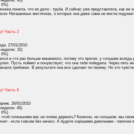
 неделю: 43)
 0%)
чонка поняла, что ее дело - труба. И сейчас уже представляла, как е
сех Наташкиных местечках, о которых она даже сама не могла подумать б
у! Часть 2
да, 27/01/2010
 неделю: 32)
 0%)
ался в сто раз больше мишкиного, потому что просек: у голышек всегда
тупил. Пусть поймет и почувствует, что она тебя победила. Через пять 
начала требовал. В результате она все сделает по-твоему. Но это чувств
у! Часть 6
рник, 26/01/2010
 неделю: 45)
 0%)
, чтоб голенькими вас на пляже держать? Конечно, не голышом: мы сво
ечет - если совсем без ничего. А будете хорошими девочками - папочки в