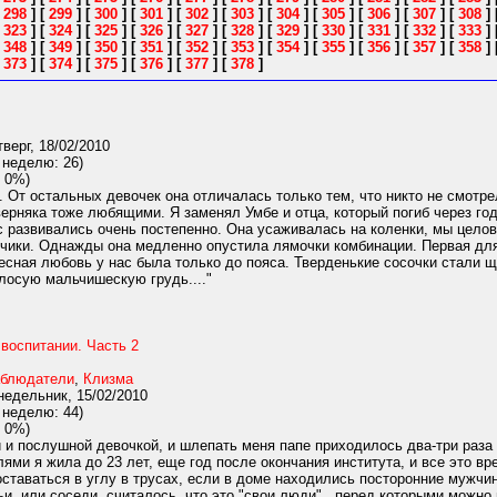
[
298
]
[
299
]
[
300
]
[
301
]
[
302
]
[
303
]
[
304
]
[
305
]
[
306
]
[
307
]
[
308
]
[
323
]
[
324
]
[
325
]
[
326
]
[
327
]
[
328
]
[
329
]
[
330
]
[
331
]
[
332
]
[
333
]
[
348
]
[
349
]
[
350
]
[
351
]
[
352
]
[
353
]
[
354
]
[
355
]
[
356
]
[
357
]
[
358
]
[
373
]
[
374
]
[
375
]
[
376
]
[
377
]
[
378
]
верг, 18/02/2010
 неделю: 26)
 0%)
 От остальных девочек она отличалась только тем, что никто не смотре
верняка тоже любящими. Я заменял Умбе и отца, который погиб через го
 развивались очень постепенно. Она усаживалась на коленки, мы целовал
чики. Однажды она медленно опустила лямочки комбинации. Первая для
есная любовь у нас была только до пояса. Тверденькие сосочки стали щ
лосую мальчишескую грудь...."
 воспитании. Часть 2
блюдатели
,
Клизма
едельник, 15/02/2010
 неделю: 44)
 0%)
и послушной девочкой, и шлепать меня папе приходилось два-три раза в
лями я жила до 23 лет, еще год после окончания института, и все это в
ставаться в углу в трусах, если в доме находились посторонние мужчи
ьи, или соседи, считалось, что это "свои люди" , перед которыми можно