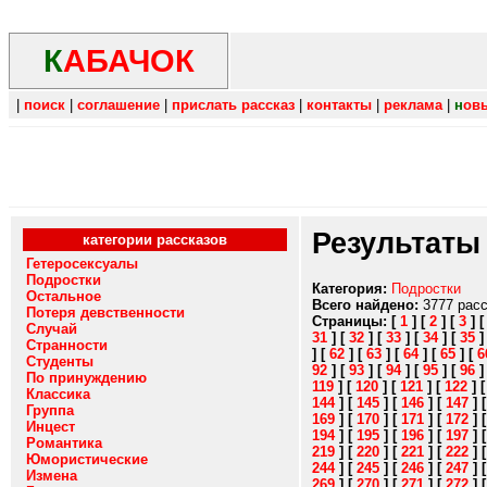
К
АБАЧОК
|
поиск
|
соглашение
|
прислать рассказ
|
контакты
|
реклама
|
н
ов
Результаты
категории рассказов
Гетеросексуалы
Подростки
Категория:
Подростки
Остальное
Всего найдено:
3777 рас
Потеря девственности
Страницы:
[
1
]
[
2
]
[
3
]
Случай
31
]
[
32
]
[
33
]
[
34
]
[
35
Странности
]
[
62
]
[
63
]
[
64
]
[
65
]
[
6
Студенты
92
]
[
93
]
[
94
]
[
95
]
[
96
По принуждению
119
]
[
120
]
[
121
]
[
122
]
Классика
144
]
[
145
]
[
146
]
[
147
]
Группа
169
]
[
170
]
[
171
]
[
172
]
Инцест
194
]
[
195
]
[
196
]
[
197
]
Романтика
219
]
[
220
]
[
221
]
[
222
]
Юмористические
244
]
[
245
]
[
246
]
[
247
]
Измена
269
]
[
270
]
[
271
]
[
272
]