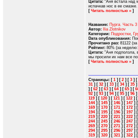
Цитата:
"Аня встала над м
испачкав нос в ее смазке
[
Читать полностью »
]
Название:
Пурга. Часть 3
Автор:
Ilia Zlotnikov
Категории:
Подростки
,
Гр
Dата опубликования:
Пон
Прочитано раз:
81122 (за
Рейтинг:
80% (за неделю:
Цитата:
"Аня подползла, в
мы просили их нам все пок
[
Читать полностью »
]
Страницы:
[
1
]
[
2
]
[
3
]
31
]
[
32
]
[
33
]
[
34
]
[
35
]
[
62
]
[
63
]
[
64
]
[
65
]
[
6
92
]
[
93
]
[
94
]
[
95
]
[
96
119
]
[
120
]
[
121
]
[
122
]
144
]
[
145
]
[
146
]
[
147
]
169
]
[
170
]
[
171
]
[
172
]
194
]
[
195
]
[
196
]
[
197
]
219
]
[
220
]
[
221
]
[
222
]
244
]
[
245
]
[
246
]
[
247
]
269
]
[
270
]
[
271
]
[
272
]
294
]
[
295
]
[
296
]
[
297
]
319
]
[
320
]
[
321
]
[
322
]