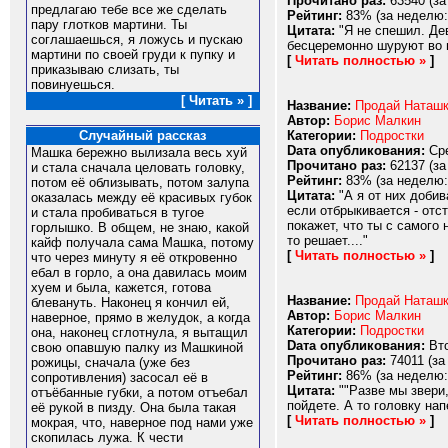
Прочитано раз:
63540 (за
предлагаю тебе все же сделать
Рейтинг:
83% (за неделю:
пару глотков мартини. Ты
Цитата:
"Я не спешил. Дев
соглашаешься, я ложусь и пускаю
бесцеремонно шуруют во в
мартини по своей груди к пупку и
[
Читать полностью »
]
приказываю слизать, ты
повинуешься.
[ Читать » ]
Название:
Продай Наташк
Автор:
Борис Малкин
Категории:
Подростки
Случайный рассказ
Dата опубликования:
Сре
Машка бережно вылизала весь хуй
Прочитано раз:
62137 (за
и стала сначала целовать головку,
Рейтинг:
83% (за неделю:
потом её облизывать, потом залупа
Цитата:
"А я от них добив
оказалась между её красивых губок
если отбрыкивается - отс
и стала пробиваться в тугое
покажет, что ты с самого 
горлышко. В общем, не знаю, какой
то решает...."
кайф получала сама Машка, потому
[
Читать полностью »
]
что через минуту я её откровенно
ебал в горло, а она давилась моим
хуем и была, кажется, готова
Название:
Продай Наташк
блевануть. Наконец я кончил ей,
Автор:
Борис Малкин
наверное, прямо в желудок, а когда
Категории:
Подростки
она, наконец сглотнула, я вытащил
Dата опубликования:
Вто
свою опавшую палку из Машкиной
Прочитано раз:
74011 (за
рожицы, сначала (уже без
Рейтинг:
86% (за неделю:
сопротивления) засосал её в
Цитата:
""Разве мы звери
отъёбанные губки, а потом отъебал
пойдете. А то головку нап
её рукой в пизду. Она была такая
[
Читать полностью »
]
мокрая, что, наверное под нами уже
скопилась лужа. К чести