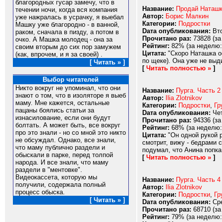
благородных гусар замечу, что в
Название:
Продай Наташк
течении ночи, когда вся компания
Автор:
Борис Малкин
уже нажралась в усрачку, я выебал
Категории:
Подростки
Машку уже благородно - в ванной,
Dата опубликования:
Вто
раком, сначала в пизду, а потом в
Прочитано раз:
73828 (за
очко. А Машка молодец - она за
Рейтинг:
82% (за неделю:
своим вторым до сих пор замужем
Цитата:
"Скоро Наташка ос
(как, впрочем, и я за своей) .
по щеке). Она уже не выди
[ Читать » ]
[
Читать полностью »
]
Выбор читателей
Никто вокруг не упоминал, что они
Название:
Пурга. Часть 2
знают о том, что в изоляторе я выеб
Автор:
Ilia Zlotnikov
маму. Мне кажется, остальные
Категории:
Подростки
,
Гр
пацаны боялись статьи за
Dата опубликования:
Чет
изнасилование, если они будут
Прочитано раз:
94336 (за
болтать. А может быть, все вокруг
Рейтинг:
68% (за неделю:
про это знали - но со мной это никто
Цитата:
"Он одной рукой 
не обсуждал. Однако, все знали,
смотрит, вижу - бедрами с
что маму публично раздели и
подумал, что Анина попка 
обыскали в парке, перед толпой
[
Читать полностью »
]
народа. И все знали, что маму
раздели в "ментовке".
Видеокассета, которую мы
Название:
Пурга. Часть 4
получили, содержала полный
Автор:
Ilia Zlotnikov
процесс обыска.
Категории:
Подростки
,
Гр
[ Читать » ]
Dата опубликования:
Сре
Прочитано раз:
68710 (за
Рейтинг:
79% (за неделю: