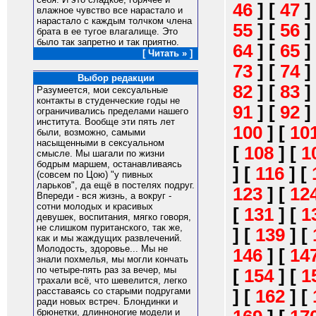
46
]
[
47
]
влажное чувство все нарастало и
нарастало с каждым толчком члена
55
]
[
56
]
брата в ее тугое влагалище. Это
было так запретно и так приятно.
64
]
[
65
]
[ Читать » ]
73
]
[
74
]
Выбор редакции
82
]
[
83
]
Разумеется, мои сексуальные
контакты в студенческие годы не
91
]
[
92
]
ограничивались пределами нашего
института. Вообще эти пять лет
100
]
[
10
были, возможно, самыми
насыщенными в сексуальном
[
108
]
[
1
смысле. Мы шагали по жизни
бодрым маршем, останавливаясь
]
[
116
]
[
(совсем по Цою) "у пивных
ларьков", да ещё в постелях подруг.
123
]
[
12
Впереди - вся жизнь, а вокруг -
сотни молодых и красивых
[
131
]
[
1
девушек, воспитания, мягко говоря,
не слишком пуританского, так же,
]
[
139
]
[
как и мы жаждущих развлечений.
Молодость, здоровье... Мы не
146
]
[
14
знали похмелья, мы могли кончать
по четыре-пять раз за вечер, мы
[
154
]
[
1
трахали всё, что шевелится, легко
расставаясь со старыми подругами
]
[
162
]
[
ради новых встреч. Блондинки и
брюнетки, длинноногие модели и