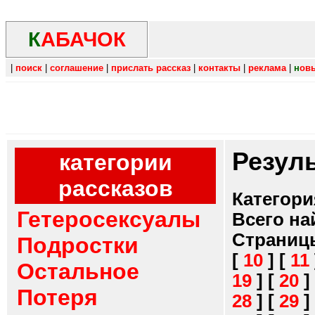
К
АБАЧОК
|
поиск
|
соглашение
|
прислать рассказ
|
контакты
|
реклама
|
н
ов
Резул
категории
рассказов
Категори
Гетеросексуалы
Всего на
Страниц
Подростки
[
10
]
[
11
Остальное
19
]
[
20
]
Потеря
28
]
[
29
]