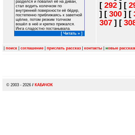
разделся и повалил её на диван,
[
292
]
[
2
стал водить колечком по
внутренней поверхности её бёдер,
]
[
300
]
[
постепенно приближаясь к заветной
щёлке, потом резким толчком
307
]
[
30
вошёл в неё и крепко прижался.
Инга сладостно постанывала.
[ Читать » ]
|
поиск
|
соглашение
|
прислать рассказ
|
контакты
|
н
овые расска
© 2003 - 2026
/
КАБАЧОК