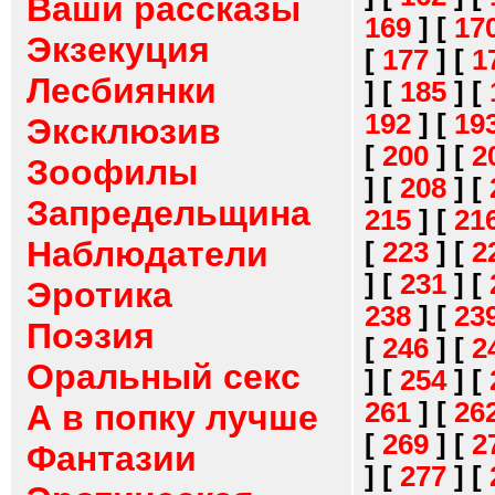
Ваши рассказы
169
]
[
17
Экзекуция
[
177
]
[
1
Лесбиянки
]
[
185
]
[
192
]
[
19
Эксклюзив
[
200
]
[
2
Зоофилы
]
[
208
]
[
Запредельщина
215
]
[
21
Наблюдатели
[
223
]
[
2
]
[
231
]
[
Эротика
238
]
[
23
Поэзия
[
246
]
[
2
Оральный секс
]
[
254
]
[
261
]
[
26
А в попку лучше
[
269
]
[
2
Фантазии
]
[
277
]
[