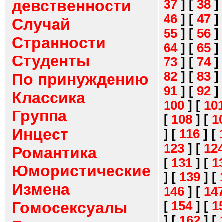
девственности
37
]
[
38
]
46
]
[
47
]
Случай
55
]
[
56
]
Странности
64
]
[
65
]
Студенты
73
]
[
74
]
82
]
[
83
]
По принуждению
91
]
[
92
]
Классика
100
]
[
10
Группа
[
108
]
[
1
Инцест
]
[
116
]
[
123
]
[
12
Романтика
[
131
]
[
1
Юмористические
]
[
139
]
[
Измена
146
]
[
14
[
154
]
[
1
Гомосексуалы
]
[
162
]
[