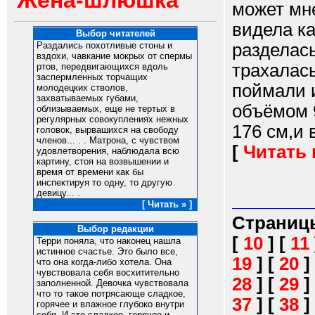
Жена-шлюшка
может мне
видела ка
Выбор читателей
разделась
Раздались похотливые стоны и
вздохи, чавкание мокрых от спермы
трахалас
ртов, передвигающихся вдоль
заспермленных торчащих
поймали и
молодецких стволов,
захватываемых губами,
объёмом 9
облизываемых, еще не тертых в
регулярных совокуплениях нежных
176 см,и в
головок, вырвашихся на свободу
членов... . . Матрона, с чувством
[
Читать
удовлетворения, наблюдала всю
картину, стоя на возвышении и
время от времени как бы
инспектируя то одну, то другую
девицу... .
[ Читать » ]
Страниц
Выбор редакции
[
10
]
[
11
Терри поняла, что наконец нашла
истинное счастье. Это было все,
19
]
[
20
]
что она когда-либо хотела. Она
чувствовала себя восхитительно
28
]
[
29
]
заполненной. Девочка чувствовала
что то такое потрясающе сладкое,
37
]
[
38
]
горячее и влажное глубоко внутри
себя. И это сладкое, горячее и