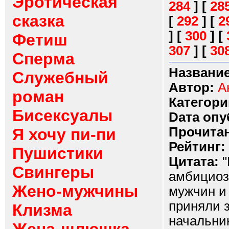
Эротическая
284
]
[
28
сказка
[
292
]
[
2
]
[
300
]
[
Фетиш
307
]
[
30
Сперма
Название
Служебный
Автор:
А
роман
Категори
Бисексуалы
Dата опу
Прочитан
Я хочу пи-пи
Рейтинг:
Пушистики
Цитата:
"
Свингеры
амбициоз
Жено-мужчины
мужчин и
приняли з
Клизма
начальник