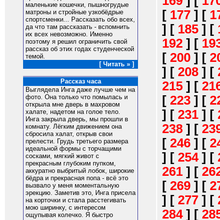
169
]
[
17
маленькие кошечки, пышногрудые
[
177
]
[
1
матроны и стройные узкобёдрые
спортсменки... Рассказать обо всех,
]
[
185
]
[
да что там рассказать - вспомнить
их всех невозможно. Именно
192
]
[
19
поэтому я решил ограничить свой
рассказ об этих годах студенческой
[
200
]
[
2
темой.
[ Читать » ]
]
[
208
]
[
Рассказ часа
215
]
[
21
Выглядела Инга даже лучше чем на
фото. Она только что помылась и
[
223
]
[
2
открыла мне дверь в махровом
]
[
231
]
[
халате, надетом на голое тело.
Инга закрыла дверь, мы прошли в
238
]
[
23
комнату. Лёгким движением она
сбросила халат, открыв свои
[
246
]
[
2
прелести. Грудь третьего размера
идеальной формы с торчащими
]
[
254
]
[
сосками, мягкий живот с
прекрасным глубоким пупком,
261
]
[
26
аккуратно выбритый лобок, широкие
бёдра и прекрасная попа - всё это
[
269
]
[
2
вызвало у меня моментальную
эрекцию. Заметив это, Инга присела
]
[
277
]
[
на корточки и стала расстегивать
мою ширинку, с интересом
284
]
[
28
ощупывая колечко. Я быстро