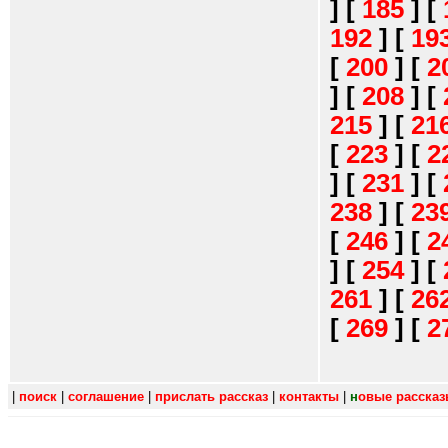
]
[
185
]
[
192
]
[
19
[
200
]
[
2
]
[
208
]
[
215
]
[
21
[
223
]
[
2
]
[
231
]
[
238
]
[
23
[
246
]
[
2
]
[
254
]
[
261
]
[
26
[
269
]
[
2
|
поиск
|
соглашение
|
прислать рассказ
|
контакты
|
н
овые расска