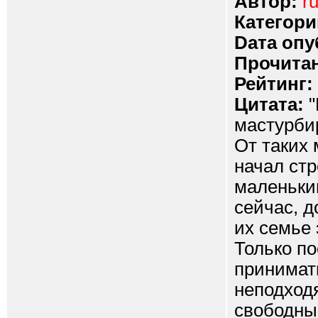
Автор:
ru
Категори
Dата опу
Прочитан
Рейтинг:
Цитата:
"
мастурбир
От таких
начал ст
маленьким
сейчас, д
их семье 
Только по
принимат
неподход
свободные