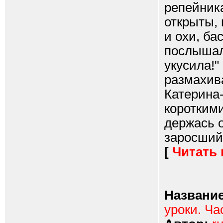
репейника
открыты, 
и охи, ба
послышалс
укусила!"
размахива
Катерина
короткими
держась о
заросший
[
Читать
Название
уроки. Ча