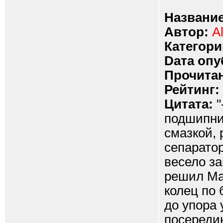
Название
Автор:
A
Категори
Dата опу
Прочитан
Рейтинг:
Цитата:
"
подшипни
смазкой, 
сепаратор
весело за
решил Ма
колец по 
до упора 
посередин