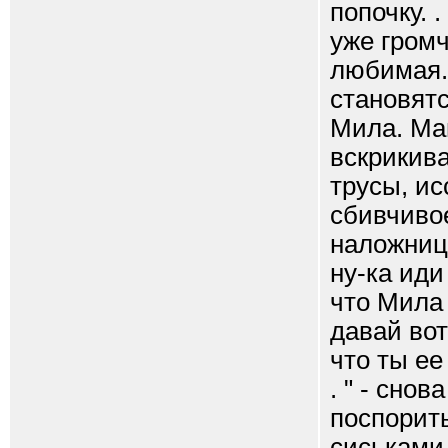
попочку. 
уже громч
любимая. 
становятс
Мила. Ма
вскрикива
трусы, ис
сбивчивое
наложница
ну-ка иди 
что Мила 
давай вот 
что ты ее
. " - сно
поспорит
сиськами 