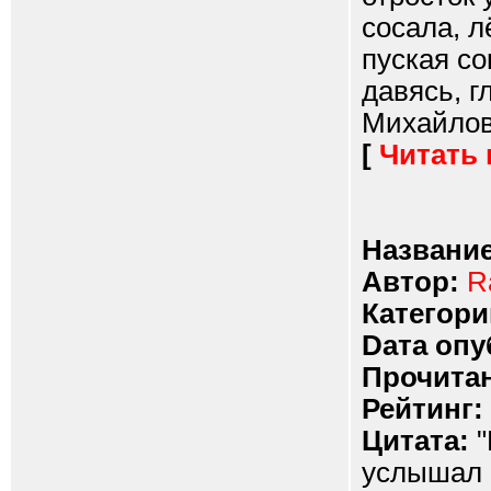
сосала, л
пуская со
давясь, 
Михайловн
[
Читать
Название
Автор:
R
Категори
Dата опу
Прочитан
Рейтинг:
Цитата:
"
услышал 