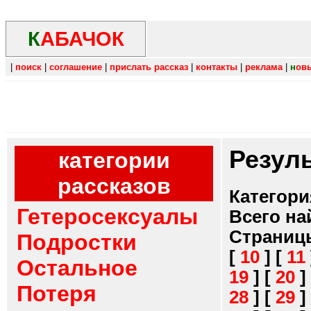
К
АБАЧОК
|
поиск
|
соглашение
|
прислать рассказ
|
контакты
|
реклама
|
н
ов
Резул
категории
рассказов
Категори
Гетеросексуалы
Всего на
Страниц
Подростки
[
10
]
[
11
Остальное
19
]
[
20
]
Потеря
28
]
[
29
]