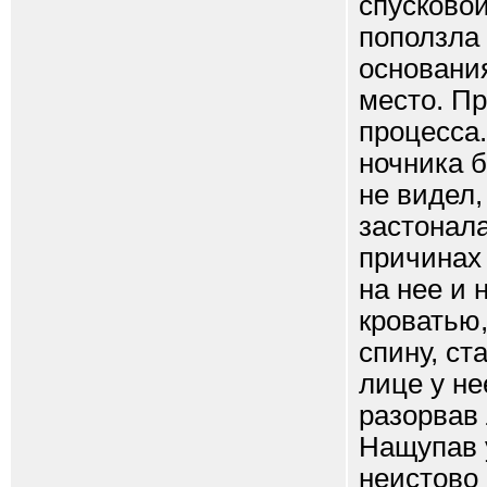
спусковой
поползла 
основания
место. П
процесса.
ночника 
не видел,
застонала
причинах 
на нее и 
кроватью,
спину, ст
лице у не
разорвав 
Нащупав у
неистово 