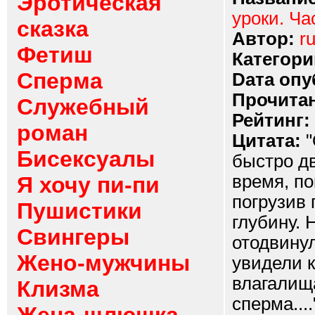
Эротическая
уроки. Ча
сказка
Автор:
ru
Фетиш
Категори
Сперма
Dата опу
Прочитан
Служебный
Рейтинг:
роман
Цитата:
"
Бисексуалы
быстро дв
время, по
Я хочу пи-пи
погрузив
Пушистики
глубину. 
Свингеры
отодвинул
Жено-мужчины
увидели к
влагалищ
Клизма
сперма....