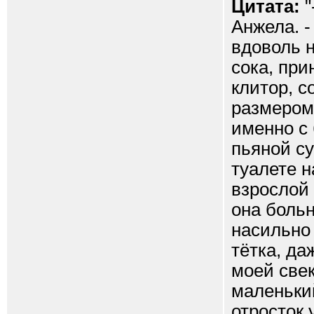
Цитата:
"
Анжела. -
вдоволь н
сока, пр
клитор, с
размером 
именно с 
пьяной су
туалете н
взрослой 
она больн
насильно 
тётка, да
моей свек
маленький
отросток