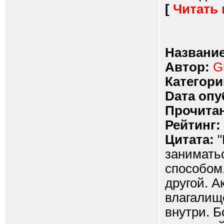
[
Читать
Название
Автор:
G
Категори
Dата опу
Прочитан
Рейтинг:
Цитата:
"
занимать
способом.
другой. А
влагалище
внутри. 