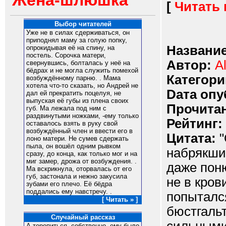
Жена-шлюшка
[
Читать
Выбор читателей
Уже не в силах сдерживаться, он
приподнял маму за голую попку,
Название
опрокидывая её на спину, на
постель. Сорочка матери,
Автор:
A
свернувшись, болталась у неё на
бёдрах и не могла служить помехой
Категори
возбуждённому парню. . Мама
хотела что-то сказать, но Андрей не
Dата опу
дал ей прекратить поцелуя, не
выпуская её губы из плена своих
Прочитан
губ. Ма лежала под ним с
раздвинутыми ножками, -ему только
Рейтинг:
оставалось взять в руку свой
возбуждённый член и ввести его в
Цитата:
"
лоно матери. Не сумев сдержать
пыла, он вошёл одним рывком
набрякши
сразу, до конца, как только мог и на
миг замер, дрожа от возбуждения. .
даже пон
Ма вскрикнула, оторвалась от его
губ, застонала и нежно закусила
не в кров
зубами его плечо. Её бёдра
поддались ему навстречу. .
попытался
[ Читать » ]
бюстгальт
Случайный рассказ
А торопиться, собственно, ему было