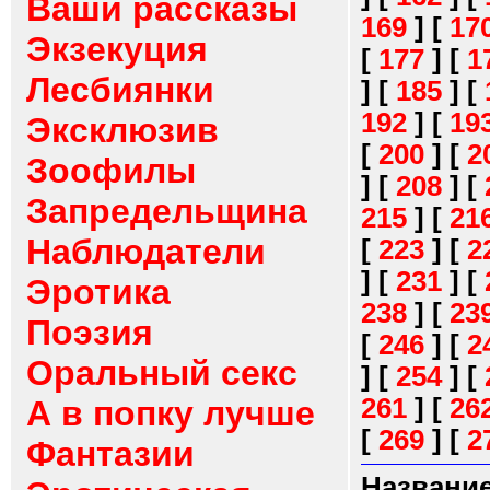
Ваши рассказы
169
]
[
17
Экзекуция
[
177
]
[
1
Лесбиянки
]
[
185
]
[
192
]
[
19
Эксклюзив
[
200
]
[
2
Зоофилы
]
[
208
]
[
Запредельщина
215
]
[
21
Наблюдатели
[
223
]
[
2
]
[
231
]
[
Эротика
238
]
[
23
Поэзия
[
246
]
[
2
Оральный секс
]
[
254
]
[
261
]
[
26
А в попку лучше
[
269
]
[
2
Фантазии
Название