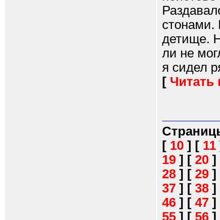
Раздавал
стонами. 
детище. Н
ли не мог
я сидел р
[
Читать
Страниц
[
10
]
[
11
19
]
[
20
]
28
]
[
29
]
37
]
[
38
]
46
]
[
47
]
55
]
[
56
]