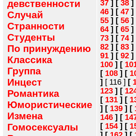
девственности
37
]
[
38
]
46
]
[
47
]
Случай
55
]
[
56
]
Странности
64
]
[
65
]
Студенты
73
]
[
74
]
82
]
[
83
]
По принуждению
91
]
[
92
]
Классика
100
]
[
10
Группа
[
108
]
[
1
Инцест
]
[ 116 ]
[
123
]
[
12
Романтика
[
131
]
[
1
Юмористические
]
[
139
]
[
Измена
146
]
[
14
[
154
]
[
1
Гомосексуалы
]
[
162
]
[