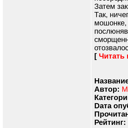
Затем за
Так, ниче
мошонке,
послюняв
сморщенну
отозвалос
[
Читать
Название
Автор:
M
Категори
Dата опу
Прочитан
Рейтинг: