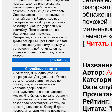
сильными
некуда. Школа явно накрылась,
разорвал 
мама придет с работы лишь
вечером, а есть еще не хотелось.
обнаженн
Спрашивается, чего торопиться в
унылый скучный двор, где все
похожей н
смотрят искоса? А тут еще Сашка
разглядел уютную деревянную
маленько
скамейку. Ярко-оранжевая, она
будто кричала - присядь!
темноте ко
Интересно, кто покрасил ее в такой
дикий пожарный цвет.Саша не стал
[
Читать
противиться душевному порыву и
устроился на ней, откинулся на
спинку и принялся наслаждаться
покоем.
[ Читать » ]
Название
Случайный рассказ
Автор:
А
С этих пор, я ни одно утро не
непропускал. Дождусь пока Оксана
Категори
встанет, делаю вид что еще не
проснулся, а после того как,
Dата опу
хлопала дверь ванной
прокрадывался на свое заветное
Прочитан
место. Что бы окно не запотевало я
придумал натирать его мылом. Это
Рейтинг:
позволяло рассмотреть сестру во
всех подробностях. Каждый день
Цитата:
"
превратился для меня в праздник.