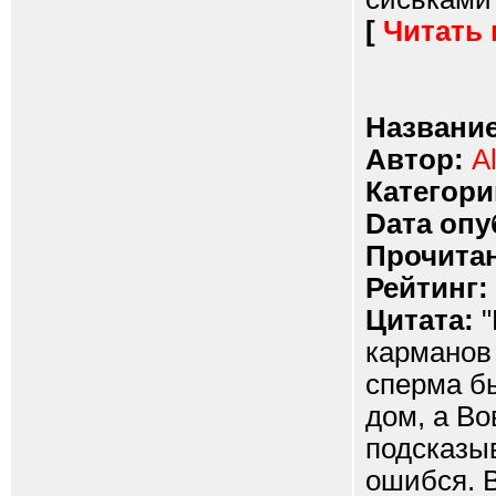
[
Читать
Название
Автор:
A
Категори
Dата опу
Прочитан
Рейтинг:
Цитата:
"
карманов
сперма бы
дом, а Во
подсказыв
ошибся. В