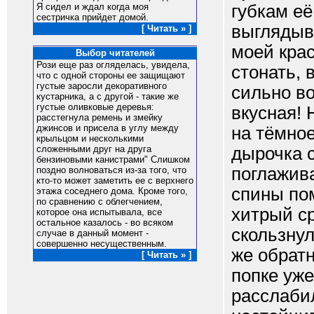
губкам её
Я сидел и ждал когда моя
сестричка прийдет домой.
выглядыв
[ Читать » ]
моей крас
Выбор читателей
Рози еще раз огляделась, увидела,
стонать, 
что с одной стороны ее защищают
густые заросли декоративного
сильно во
кустарника, а с другой - такие же
густые оливковые деревья:
вкусная! 
расстегнула ремень и змейку
джинсов и присела в углу между
на тёмное
крыльцом и несколькими
дырочка 
сложенными друг на друга
бензиновыми канистрами" Слишком
поглажив
поздно волноваться из-за того, что
кто-то может заметить ее с верхнего
спины пом
этажа соседнего дома. Кроме того,
по сравнению с облегчением,
хитрый ср
которое она испытывала, все
остальное казалось - во всяком
скользнул
случае в данный момент -
совершенно несущественным.
же обратн
[ Читать » ]
попке уже
расслабил