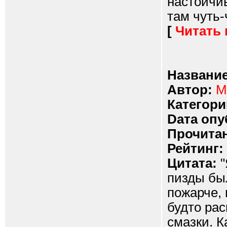
настойчив
там чуть-
[
Читать
Название
Автор:
М
Категори
Dата опу
Прочитан
Рейтинг:
Цитата:
"
пизды бы
пожарче, 
будто рас
смазки. К