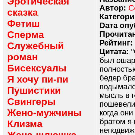
Эротическая
Автор:
С
сказка
Категори
Фетиш
Dата опу
Сперма
Прочитан
Рейтинг:
Служебный
Цитата:
"
роман
был ошар
Бисексуалы
полностью
бедер бра
Я хочу пи-пи
подымалос
Пушистики
мысль в г
Свингеры
пошевели
Жено-мужчины
когда они
братом я 
Клизма
неподвиж