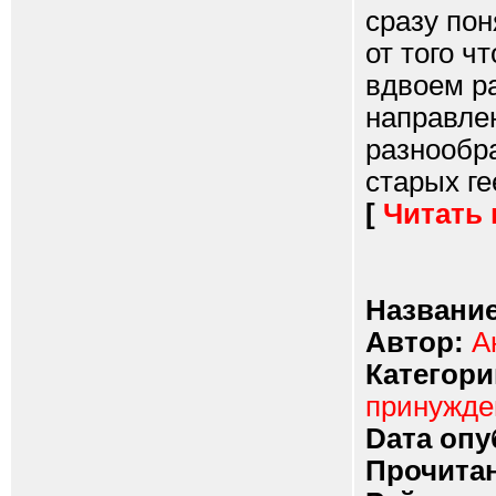
сразу пон
от того ч
вдвоем р
направле
разнообр
старых ге
[
Читать
Название
Автор:
А
Категори
принужд
Dата опу
Прочитан