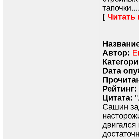
тапочки...
[
Читать
Название
Автор:
Е
Категори
Dата опу
Прочитан
Рейтинг:
Цитата:
"
Сашин зад
насторожи
двигался 
достаточ