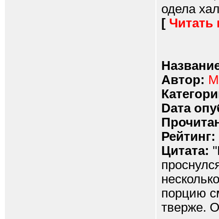
одела хала
[
Читать
Название
Автор:
М
Категори
Dата опу
Прочитан
Рейтинг:
Цитата:
"
проснулся
несколько
порцию см
тверже. 