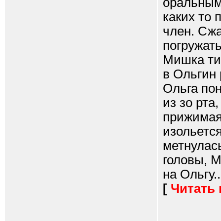
оральным 
каких то
член. Сжа
погружать
Мишка тих
в Ольгин
Ольга пон
из зо рта
прижимая 
изольетс
метнулась
головы, М
на Ольгу..
[
Читать