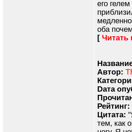
его гелем
приблизил
медленно 
оба почем
[
Читать
Название
Автор:
T
Категори
Dата опу
Прочитан
Рейтинг:
Цитата:
"
тем, как 
ногу. Я н