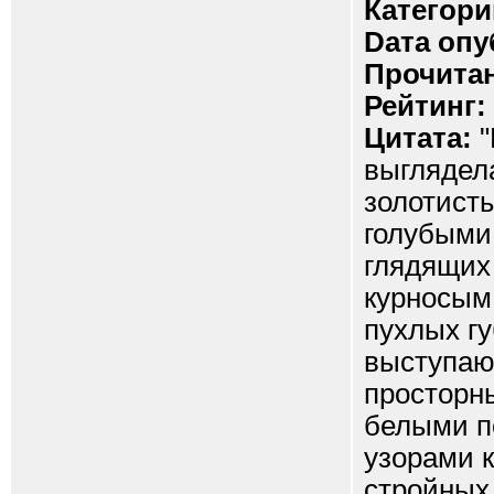
Категори
Dата опу
Прочитан
Рейтинг:
Цитата:
"
выглядел
золотист
голубыми
глядящих
курносым
пухлых г
выступаю
просторны
белыми п
узорами 
стройных