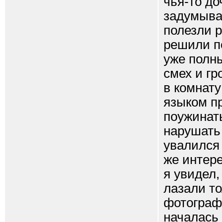
чья-то до
задумывая
полезли р
решили по
уже полн
смех и гр
в комнат
языком пр
поужинать
нарушать
увалился 
же интере
я увидел,
лазали то
фотограф
началась