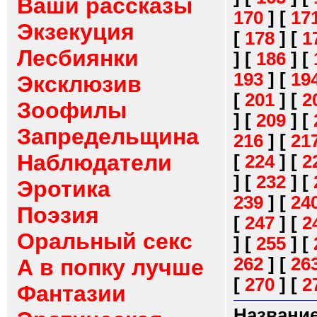
Ваши рассказы
170
]
[
17
Экзекуция
[
178
]
[
1
Лесбиянки
]
[
186
]
[
193
]
[
19
Эксклюзив
[
201
]
[
2
Зоофилы
]
[
209
]
[
Запредельщина
216
]
[
21
Наблюдатели
[
224
]
[
2
]
[
232
]
[
Эротика
239
]
[
24
Поэзия
[
247
]
[
2
Оральный секс
]
[
255
]
[
262
]
[
26
А в попку лучше
[
270
]
[
2
Фантазии
Название