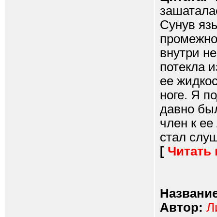
зашаталас
Сунув язы
промежнос
внутри не
потекла и
ее жидкос
ноге. Я п
давно был
член к ее
стал слуша
[
Читать
Название
Автор:
Л