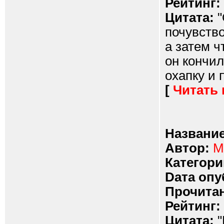
Рейтинг:
Цитата:
"
почувство
а затем ч
он кончил
охапку и 
[
Читать
Название
Автор:
M
Категори
Dата опу
Прочитан
Рейтинг:
Цитата:
"