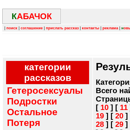
К
АБАЧОК
|
поиск
|
соглашение
|
прислать рассказ
|
контакты
|
реклама
|
н
ов
Резул
категории
рассказов
Категори
Гетеросексуалы
Всего на
Страниц
Подростки
[
10
]
[
11
Остальное
19
]
[
20
]
Потеря
28
]
[
29
]