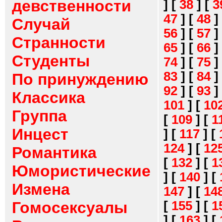
девственности
]
[
38
]
[
3
47
]
[
48
]
Случай
56
]
[
57
]
Странности
65
]
[
66
]
Студенты
74
]
[
75
]
83
]
[
84
]
По принуждению
92
]
[
93
]
Классика
101
]
[
10
Группа
[
109
]
[
1
Инцест
]
[
117
]
[
124
]
[
12
Романтика
[
132
]
[
1
Юмористические
]
[
140
]
[
Измена
147
]
[
14
[
155
]
[
1
Гомосексуалы
]
[
163
]
[