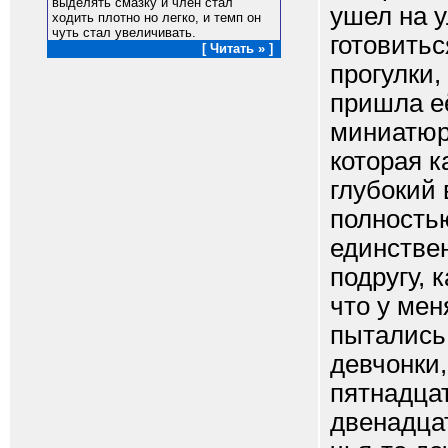
выделять смазку и член стал
ушел на у
ходить плотно но легко, и темп он
чуть стал увеличивать.
готовитьс
[ Читать » ]
прогулки,
пришла е
миниатюр
которая к
глубокий 
полностью
единствен
подругу, 
что у мен
пытались
девчонки,
пятнадцат
двенадца