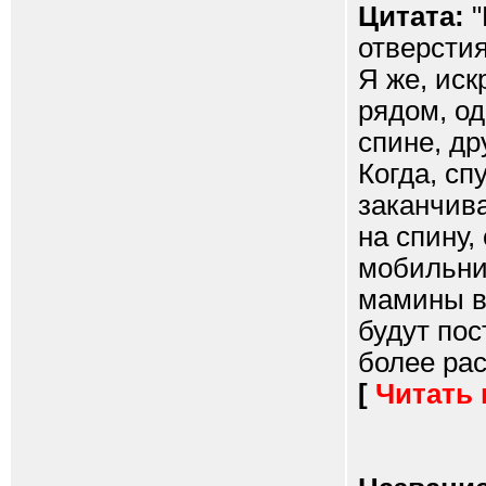
Цитата:
"
отверсти
Я же, иск
рядом, о
спине, др
Когда, сп
заканчива
на спину,
мобильни
мамины в
будут пос
более рас
[
Читать