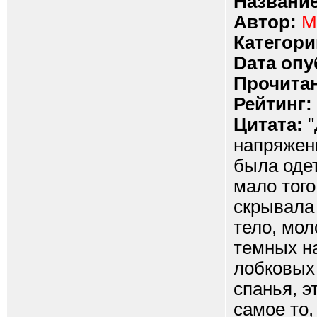
Название
Автор:
M
Категори
Dата опу
Прочитан
Рейтинг:
Цитата:
"
напряженн
была одет
мало того
скрывала 
тело, мол
темных на
лобковых 
спанья, э
самое то,