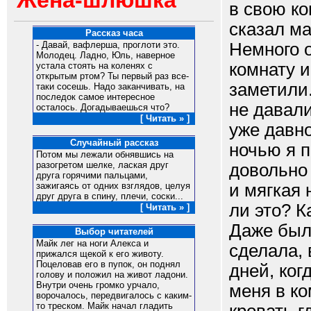
Жена-шлюшка
в свою ко
сказал м
Рассказ часа
Немного о
- Давай, вафлерша, проглоти это.
Молодец. Ладно, Юль, наверное
комнату и
устала стоять на коленях с
открытым ртом? Ты первый раз все-
заметили
таки сосешь. Надо заканчивать, на
последок самое интересное
не давали
осталось. Догадываешься что?
[ Читать » ]
уже давн
Случайный рассказ
ночью я п
Потом мы лежали обнявшись на
разогретом шелке, лаская друг
довольно 
друга горячими пальцами,
и мягкая 
зажигаясь от одних взглядов, целуя
друг друга в спину, плечи, соски...
ли это? К
[ Читать » ]
Даже был
Выбор читателей
Майк лег на ноги Алекса и
сделала, 
прижался щекой к его животу.
Поцеловав его в пупок, он поднял
дней, ког
голову и положил на живот ладони.
Внутри очень громко урчало,
меня в ко
ворочалось, передвигалось с каким-
то треском. Майк начал гладить