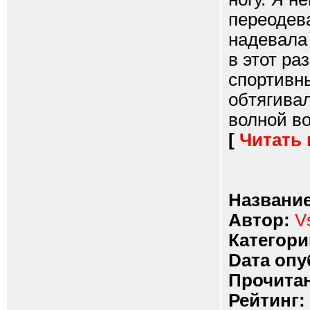
переодева
надевала
в этот ра
спортивн
обтягивал
волной во
[
Читать
Название
Автор:
V
Категори
Dата опу
Прочитан
Рейтинг: