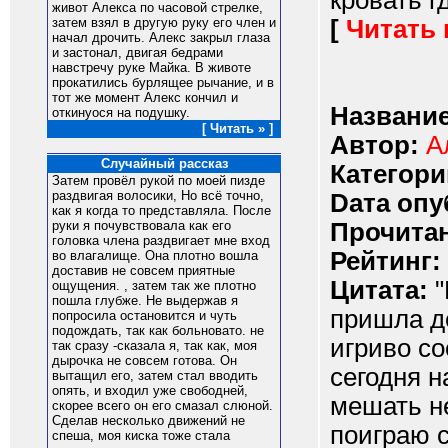
кровать г
живот Алекса по часовой стрелке,
[
Читать
затем взял в другую руку его член и
начал дрочить. Алекс закрыл глаза
и застонал, двигая бедрами
навстречу руке Майка. В животе
прокатились бурлящее рычание, и в
тот же момент Алекс кончил и
Название
откинуося на подушку.
[ Читать » ]
Автор:
А
Случайный рассказ
Категори
Затем провёл рукой по моей пизде
раздвигая волосики, Но всё точно,
Dата опу
как я когда то представляла. После
Прочитан
руки я почувствовала как его
головка члена раздвигает мне вход
Рейтинг:
во влагалище. Она плотно вошла
доставив не совсем приятные
Цитата:
"
ощущения. , затем так же плотно
пошла глубже. Не выдержав я
пришла до
попросила остановится и чуть
подождать, так как больновато. не
игриво со
так сразу -сказала я, так как, моя
дырочка не совсем готова. Он
сегодня н
вытащил его, затем стал вводить
опять, и входил уже свободней,
мешать не
скорее всего он его смазал слюной.
Сделав несколько движений не
поиграю с
спеша, моя киска тоже стала