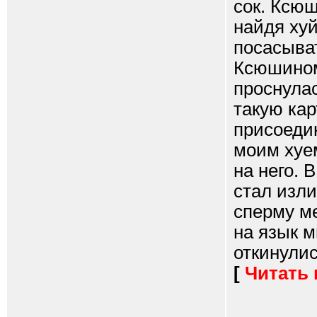
сок. Ксюш
найдя хуй
посасыват
Ксюшином
проснулас
такую кар
присоеди
моим хуе
на него. 
стал изли
сперму м
на язык 
откинулись
[
Читать