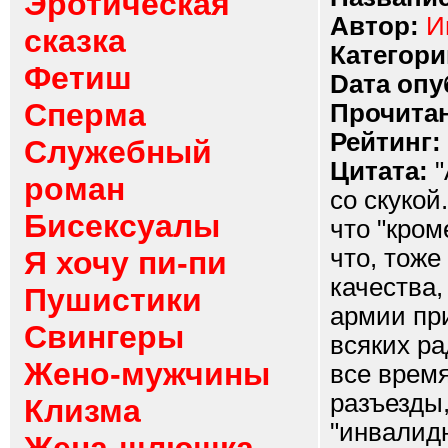
Эротическая
Автор:
И
сказка
Категори
Фетиш
Dата опу
Сперма
Прочитан
Рейтинг:
Служебный
Цитата:
"
роман
со скукой
Бисексуалы
что "кром
что, тоже
Я хочу пи-пи
качества,
Пушистики
армии при
Свингеры
всяких ра
Жено-мужчины
все время
разъезды,
Клизма
"инвалид