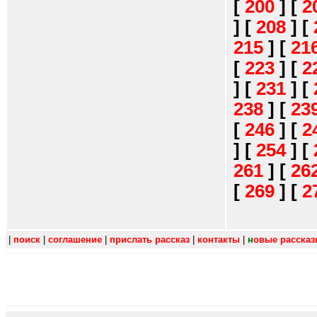
[
200
]
[
2
]
[
208
]
[
215
]
[
21
[
223
]
[
2
]
[
231
]
[
238
]
[
23
[
246
]
[
2
]
[
254
]
[
261
]
[
26
[
269
]
[
2
|
поиск
|
соглашение
|
прислать рассказ
|
контакты
|
н
овые расска