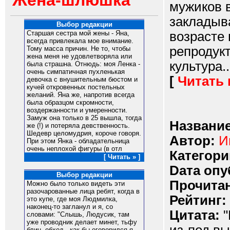
Жена-шлюшка
мужиков в
закладыва
Выбор редакции
возрасте 
Старшая сестра мой жены - Яна,
всегда привлекала мое внимание.
репродукт
Тому масса причин. Не то, чтобы
жена меня не удовлетворяла или
культура..
была страшна. Отнюдь: моя Ленка -
очень симпатичная пухленькая
[
Читать
девочка с внушительным бюстом и
кучей откровенных постельных
желаний. Яна же, напротив всегда
была образцом скромности,
воздержанности и умеренности.
Замуж она только в 25 вышла, тогда
Название
же (!) и потеряла девственность.
Шедевр целомудрия, короче говоря.
Автор:
И
При этом Янка - обладательница
очень неплохой фигуры (в отл
Категори
[ Читать » ]
Dата опу
Выбор редакции
Прочитан
Можно было только видеть эти
разочарованные лица ребят, когда в
Рейтинг:
это купе, где моя Людмилка,
наконец-то загланул и я, со
Цитата:
"
словами: "Слышь, Людусик, там
уже проводник делает минет, тьфу
блин, обход - как бы оговорился я, -