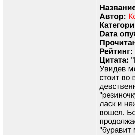
Название
Автор:
К
Категори
Dата опу
Прочитан
Рейтинг:
Цитата:
"
Увидев ме
стоит во 
девственн
"резиночк
ласк и не
вошел. Бо
продолжае
"буравит 