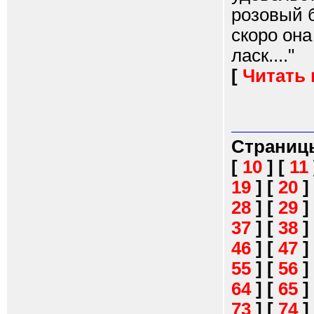
розовый 
скоро она
ласк...."
[
Читать
Страниц
[
10
]
[
11
19
]
[
20
]
28
]
[
29
]
37
]
[
38
]
46
]
[
47
]
55
]
[
56
]
64
]
[
65
]
73
]
[
74
]