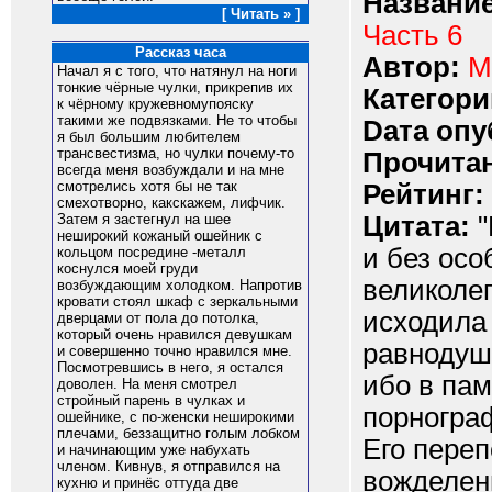
Название
[ Читать » ]
Часть 6
Рассказ часа
Автор:
M
Начал я с того, что натянул на ноги
тонкие чёрные чулки, прикрепив их
Категори
к чёрному кружевномупояску
такими же подвязками. Не то чтобы
Dата опу
я был большим любителем
трансвестизма, но чулки почему-то
Прочитан
всегда меня возбуждали и на мне
смотрелись хотя бы не так
Рейтинг:
смехотворно, какскажем, лифчик.
Цитата:
"
Затем я застегнул на шее
неширокий кожаный ошейник с
и без осо
кольцом посредине -металл
коснулся моей груди
великоле
возбуждающим холодком. Напротив
кровати стоял шкаф с зеркальными
исходила
дверцами от пола до потолка,
который очень нравился девушкам
равнодуш
и совершенно точно нравился мне.
Посмотревшись в него, я остался
ибо в пам
доволен. На меня смотрел
стройный парень в чулках и
порногра
ошейнике, с по-женски неширокими
плечами, беззащитно голым лобком
Его переп
и начинающим уже набухать
членом. Кивнув, я отправился на
вожделен
кухню и принёс оттуда две