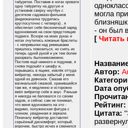
табуретки. Поставив в ногах кровати
одноклас
одну табуретку на другую и
установив сверху ноутбук с
могла при
десятком садомазо-фильмов
(видеокачалка трудилась
близняшк
круглосуточно с четверга) , я
обеспечил себе бесконечный заряд
- он был 
вдохновения на свои предстоящие
подвиги. Вскоре на моих руках и
[
Читать
ногах очутились кожаные браслеты
- с непривычки над ремешками
пришлось повозиться, но снять их
теперь одной рукой и уж тем более
разорвать былоневозможно.
Название
Постояв ещё немного и подумав, я
снова подошёл к шкафу и,
Автор:
A
порывшись в ящике, извлёк оттуда
вибратор, некогда забытый у меня
Категори
одной из девчонок. Смазав его
вагинальной смазкой, хранившейся
Dата опу
там же, я медленно и осторожно
ввёл вибратор себе в анус. Раньше
Прочитан
я никогда не баловался со своим
задом, и сейчас сам не понимал,
Рейтинг:
что меня вдохновило на это -
видимо, полуженская фигура с
Цитата:
"
членом, увиденная в зеркале.
Поначалу вибратор доставлял
развернул
серьёзный дискомфорт, который,
впрочем, быстро исчез и сменился