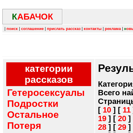
К
АБАЧОК
|
поиск
|
соглашение
|
прислать рассказ
|
контакты
|
реклама
|
н
ов
Резул
категории
рассказов
Категори
Гетеросексуалы
Всего на
Страниц
Подростки
[
10
]
[
11
Остальное
19
]
[
20
]
Потеря
28
]
[
29
]