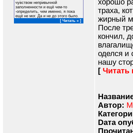
хорошо р
чувством непривычной
заполненности и ещё чем-то
траха, ко
-определить, чем именно, я пока
ещё не мог. Да и не до этого было.
жирный му
[ Читать » ]
После тр
кончил, 
влагалище
оделся и 
нашу сторо
[
Читать
Название
Автор:
М
Категори
Dата опу
Прочитан