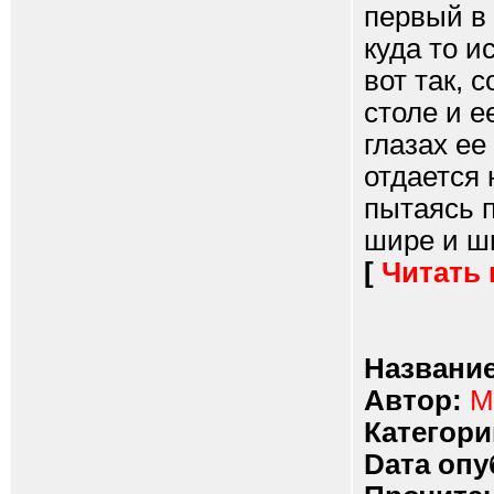
первый в 
куда то и
вот так, 
столе и 
глазах ее
отдается 
пытаясь 
шире и ши
[
Читать
Название
Автор:
М
Категори
Dата опу