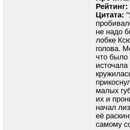
Рейтинг:
Цитата:
"
пробивал
не надо б
лобке Кс
голова. М
что было
источала 
кружилась
прикоснул
малых губ
их и прон
начал лиз
её раскин
самому со