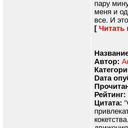
пару мин
меня и од
все. И эт
[
Читать
Название
Автор:
A
Категори
Dата опу
Прочитан
Рейтинг:
Цитата:
"
привлекат
кокетства
движения