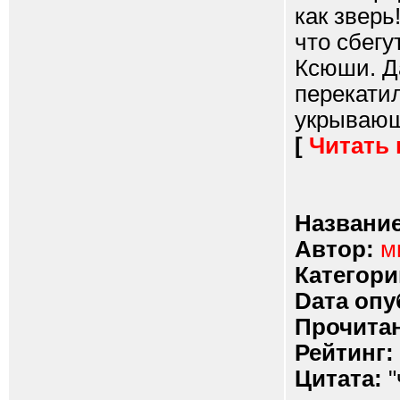
как зверь
что сбегу
Ксюши. Д
перекати
укрывающ
[
Читать
Название
Автор:
м
Категори
Dата опу
Прочитан
Рейтинг:
Цитата:
"