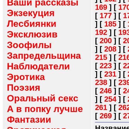
Ваши рассказы
169
]
[
17
Экзекуция
[
177
]
[
1
Лесбиянки
]
[
185
]
[
192
]
[
19
Эксклюзив
[
200
]
[
2
Зоофилы
]
[
208
]
[
Запредельщина
215
]
[
21
Наблюдатели
[
223
]
[
2
]
[
231
]
[
Эротика
238
]
[
23
Поэзия
[
246
]
[
2
Оральный секс
]
[
254
]
[
261
]
[
26
А в попку лучше
[
269
]
[
2
Фантазии
Название