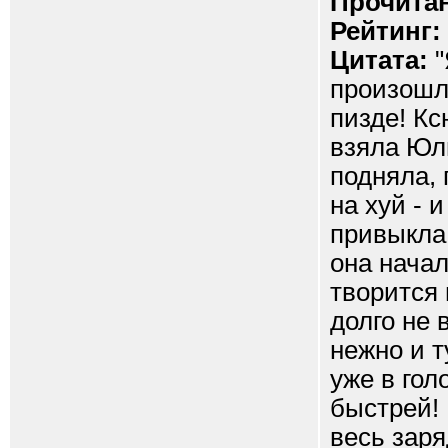
Прочитан
Рейтинг:
Цитата:
"
произошл
пизде! К
взяла Юль
подняла, 
на хуй - 
привыкла
она начал
творится 
долго не 
нежно и т
уже в гол
быстрей! 
весь заря