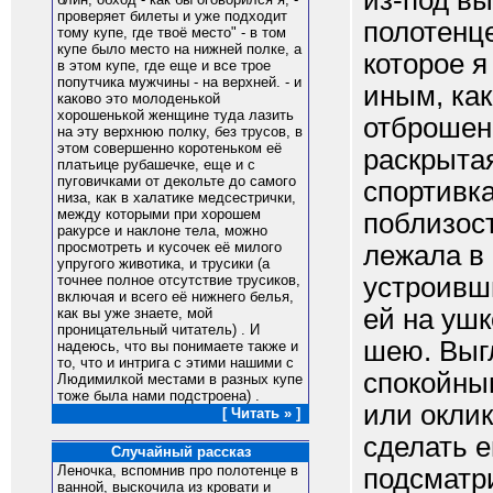
из-под вы
проверяет билеты и уже подходит
полотенце
тому купе, где твоё место" - в том
купе было место на нижней полке, а
которое 
в этом купе, где еще и все трое
попутчика мужчины - на верхней. - и
иным, ка
каково это молоденькой
хорошенькой женщине туда лазить
отброшенн
на эту верхнюю полку, без трусов, в
этом совершенно коротеньком её
раскрытая
платьице рубашечке, еще и с
пуговичками от декольте до самого
спортивка
низа, как в халатике медсестрички,
между которыми при хорошем
поблизос
ракурсе и наклоне тела, можно
просмотреть и кусочек её милого
лежала в 
упругого животика, и трусики (а
устроивши
точнее полное отсутствие трусиков,
включая и всего её нижнего белья,
ей на ушк
как вы уже знаете, мой
проницательный читатель) . И
шею. Выг
надеюсь, что вы понимаете также и
то, что и интрига с этими нашими с
спокойным
Людимилкой местами в разных купе
тоже была нами подстроена) .
или оклик
[ Читать » ]
сделать е
Случайный рассказ
Леночка, вспомнив про полотенце в
подсматри
ванной, выскочила из кровати и