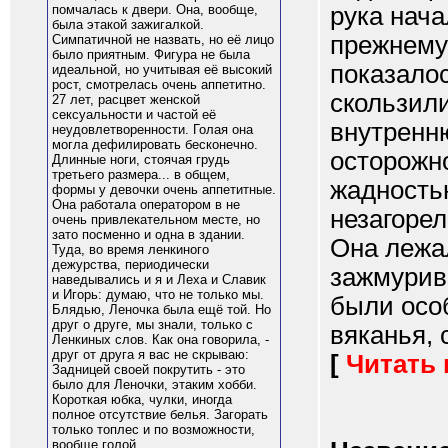
рука нача
помчалась к двери. Она, вообще,
была этакой зажигалкой.
прежнему 
Симпатичной не назвать, но её лицо
было приятным. Фигура не была
показало
идеальной, но учитывая её высокий
рост, смотрелась очень аппетитно.
скользили
27 лет, расцвет женской
сексуальности и частой её
внутренн
неудовлетворенности. Голая она
могла дефилировать бесконечно.
осторожно
Длинные ноги, стоячая грудь
третьего размера... в общем,
жадность
формы у девочки очень аппетитные.
Она работала оператором в не
незагорел
очень привлекательном месте, но
зато посменно и одна в здании.
Она лежа
Туда, во время ленкиного
дежурства, периодически
зажмурив
наведывались и я и Леха и Славик
и Игорь: думаю, что не только мы.
были осо
Блядью, Леночка была ещё той. Но
друг о друге, мы знали, только с
вяканья, 
Ленкиных слов. Как она говорила, -
друг от друга я вас не скрываю:
[
Читать
Задницей своей покрутить - это
было для Леночки, этаким хобби.
Короткая юбка, чулки, иногда
полное отсутствие белья. Загорать
только топлес и по возможности,
вообще голой.