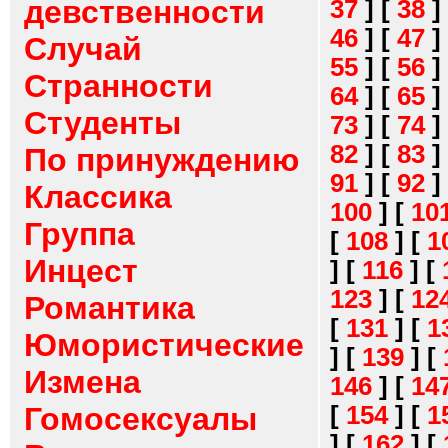
девственности
37
]
[
38
]
46
]
[
47
]
Случай
55
]
[
56
]
Странности
64
]
[
65
]
Студенты
73
]
[
74
]
82
]
[
83
]
По принуждению
91
]
[
92
]
Классика
100
]
[
10
Группа
[
108
]
[
1
Инцест
]
[
116
]
[
123
]
[
12
Романтика
[
131
]
[
1
Юмористические
]
[
139
]
[
Измена
146
]
[
14
[
154
]
[
1
Гомосексуалы
]
[
162
]
[