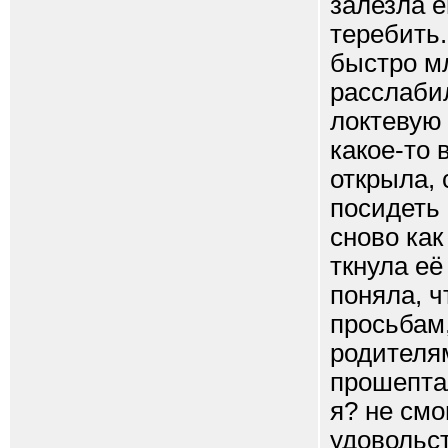
залезла е
теребить.
быстро мл
расслабил
локтевую 
какое-то 
открыла, 
посидеть 
сново как
ткнула её
поняла, 
просьбам,
родителям
прошептал
я? не смо
удовольст