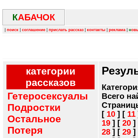
К
АБАЧОК
|
поиск
|
соглашение
|
прислать рассказ
|
контакты
|
реклама
|
н
ов
Резул
категории
рассказов
Категори
Гетеросексуалы
Всего на
Страниц
Подростки
[
10
]
[
11
Остальное
19
]
[
20
]
Потеря
28
]
[
29
]