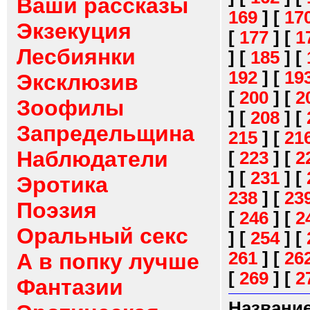
Ваши рассказы
169
]
[
17
Экзекуция
[
177
]
[
1
Лесбиянки
]
[
185
]
[
192
]
[
19
Эксклюзив
[
200
]
[
2
Зоофилы
]
[
208
]
[
Запредельщина
215
]
[
21
Наблюдатели
[
223
]
[
2
]
[
231
]
[
Эротика
238
]
[
23
Поэзия
[
246
]
[
2
Оральный секс
]
[
254
]
[
261
]
[
26
А в попку лучше
[
269
]
[
2
Фантазии
Название