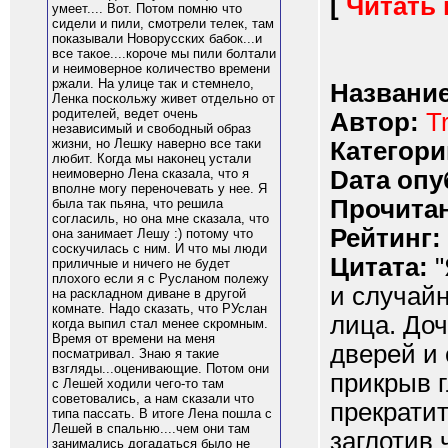
[
Читать
умеет.... Вот. Потом помню что
сидели и пили, смотрели телек, там
показывали Новорусских бабок...и
все такое....короче мы пили болтали
и неимоверное количество времени
ржали. На улице так и стемнело,
Название
Ленка поскольжу живет отдельно от
родителей, ведет очень
Автор:
T
независимый и свободный образ
жизни, но Лешку наверно все таки
Категори
любит. Когда мы наконец устали
Dата опу
неимоверно Лена сказала, что я
вполне могу переночевать у нее. Я
Прочитан
была так пьяна, что решила
согласиль, но она мне сказала, что
Рейтинг:
она занимает Лешу :) потому что
соскучилась с ним. И что мы люди
Цитата:
"
приличные и ничего не будет
плохого если я с Русланом полежу
и случай
на раскладном диване в другой
комнате. Надо сказать, что РУслан
лица. Доч
когда выпил стал менее скромным.
Время от времени на меня
дверей и 
посматривал. Знаю я такие
взгляды...оценивающие. Потом они
прикрыв г
с Лешей ходили чего-то там
советовались, а нам сказали что
прекратит
типа пассать. В итоге Лена пошла с
Лешей в спальню....чем они там
заглотив 
занимались догадаться было не