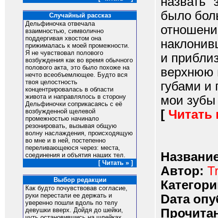
назвать "
было бол
Случайный рассказ
Дельфиночка отвечала
отношени
взаимностью, символично
поддергивая хвостом она
наклонив
прижималась к моей промежности.
Я не чувствовал полового
и прибли
возбуждения как во время обычного
полового акта, это было похоже на
верхнюю 
нечто всеобъемлющее. Будто вся
твоя целостность
губами и 
концентрировалась в области
живота и направлялось в сторону
мои зубы и
Дельфиночки соприкасаясь с её
[
Читать
возбужденной щелевой
промежностью начинало
резонировать, вызывая общую
волну наслаждения, происходящую
во мне и в ней, постепенно
переливающеюся через: места,
Название
соединения и объятия наших тел.
[ Читать » ]
Автор:
T
Выбор редакции
Категори
Как будто почувствовав согласие,
руки перестали ее держать и
Dата опу
уверенно пошли вдоль по телу
Прочитан
девушки вверх. Дойдя до шейки,
чуть остановившись на шлейках