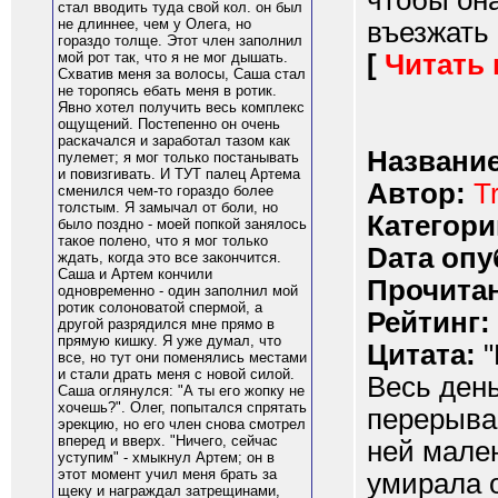
чтобы он
стал вводить туда свой кол. он был
не длиннее, чем у Олега, но
въезжать 
гораздо толще. Этот член заполнил
[
Читать
мой рот так, что я не мог дышать.
Схватив меня за волосы, Саша стал
не торопясь ебать меня в ротик.
Явно хотел получить весь комплекс
ощущений. Постепенно он очень
раскачался и заработал тазом как
Название
пулемет; я мог только постанывать
и повизгивать. И ТУТ палец Артема
Автор:
T
сменился чем-то гораздо более
толстым. Я замычал от боли, но
Категори
было поздно - моей попкой занялось
такое полено, что я мог только
Dата опу
ждать, когда это все закончится.
Саша и Артем кончили
Прочитан
одновременно - один заполнил мой
ротик солоноватой спермой, а
Рейтинг:
другой разрядился мне прямо в
прямую кишку. Я уже думал, что
Цитата:
"
все, но тут они поменялись местами
и стали драть меня с новой силой.
Весь день
Саша оглянулся: "А ты его жопку не
хочешь?". Олег, попытался спрятать
перерывам
эрекцию, но его член снова смотрел
вперед и вверх. "Ничего, сейчас
ней мален
уступим" - хмыкнул Артем; он в
этот момент учил меня брать за
умирала 
щеку и награждал затрещинами,