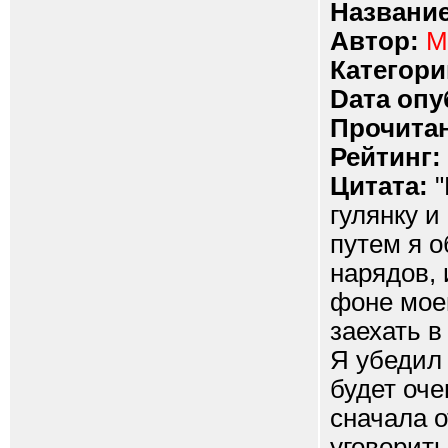
Название
Автор:
M
Категори
Dата опу
Прочитан
Рейтинг:
Цитата:
"
гулянку 
путем я о
нарядов, 
фоне мое
заехать в
Я убедил 
будет оче
сначала о
уговорить