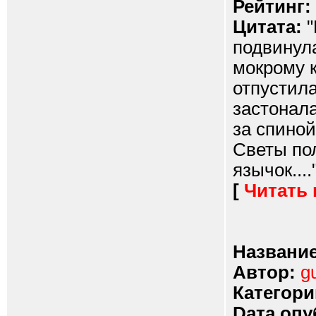
Рейтинг:
Цитата:
"
подвинула
мокрому к
отпустила
застонала
за спиной
Светы по
язычок....
[
Читать
Название
Автор:
g
Категори
Dата опу