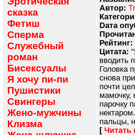
Эротическая
Автор:
T
сказка
Категори
Фетиш
Dата опу
Сперма
Прочитан
Рейтинг:
Служебный
Цитата:
"
роман
вводить г
Бисексуалы
Головка 
снова при
Я хочу пи-пи
почти це
Пушистики
мамочку, 
Свингеры
парочку п
Жено-мужчины
нектаром
пальцы, н
Клизма
[
Читать