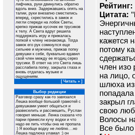
Рейтинг:
лифчика, руки двинулись обратно
вдоль вниз. Задержавшись опять на
Цитата:
"
талии, руки внезапно сместились
вперед, скрестились в замок и
Энергичн
легли спереди на лобок Светы,
крепко прижав кусочек ее трусиков
наступле
к телу. А Света вдруг решила
поддержать игру и прижалась
кажется н
попкой к члену незнакомца. Тогда
замок его рук сомкнулся еще
потому ка
сильнее и мужчина, прижав попку
девушки к себе, буквально вдавил
сдержатьс
свой член между ее ягодиц серез
трусики. В ответ на это Света лишь
член изо 
расслабила попку, закрыла глаза и
вновь отдалась музыке и
на лицо, 
ощущениям.
[ Читать » ]
шлюха из 
попадала 
Выбор редакции
Разговор сразу как-то завязался
закрыл гл
Лешка вообще большой грамотей с
девушками умеет общаться и
свою люб
развеселить и рассмешить, Руслан
говорил меньше. Ленка сказала что
Волосы на
парни принесли кучу водки и что
надо ее пить чтобы она не пропала
Все было 
:) Я вообще водку не люблю....но
Лешка падлюка уламал :) он