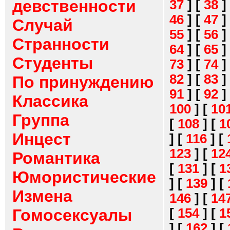
девственности
37
]
[
38
]
46
]
[
47
]
Случай
55
]
[
56
]
Странности
64
]
[
65
]
Студенты
73
]
[
74
]
82
]
[
83
]
По принуждению
91
]
[
92
]
Классика
100
]
[
10
Группа
[
108
]
[
1
Инцест
]
[
116
]
[
123
]
[
12
Романтика
[
131
]
[
1
Юмористические
]
[
139
]
[
Измена
146
]
[
14
[
154
]
[
1
Гомосексуалы
]
[
162
]
[