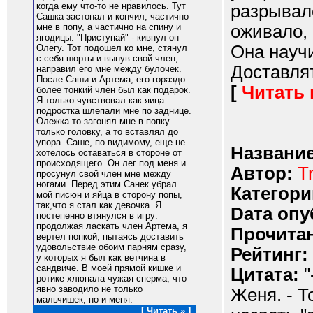
когда ему что-то не нравилось. Тут
разрывал
Сашка застонал и кончил, частично
оживало, 
мне в попу, а частично на спину и
ягодицы. "Приступай" - кивнул он
Она науч
Олегу. Тот подошел ко мне, стянул
с себя шорты и вынув свой член,
Доставлят
направил его мне между булочек.
После Саши и Артема, его гораздо
[
Читать
более тонкий член был как подарок.
Я только чувствовал как яица
подростка шлепали мне по заднице.
Олежка то загонял мне в попку
только головку, а то вставлял до
упора. Саше, по видимому, еще не
Название
хотелось оставаться в стороне от
происходящего. Он лег под меня и
Автор:
T
просунул свой член мне между
ногами. Перед этим Санек убрал
Категори
мой писюн и яйца в сторону попы,
так,что я стал как девочка. Я
Dата опу
постепенно втянулся в игру:
продолжая ласкать член Артема, я
Прочитан
вертел попкой, пытаясь доставить
удовольствие обоим парням сразу,
Рейтинг:
у которых я был как ветчина в
сандвиче. В моей прямой кишке и
Цитата:
"
ротике хлюпала чужая сперма, что
явно заводило не только
Женя. - 
мальчишек, но и меня.
[ Читать » ]