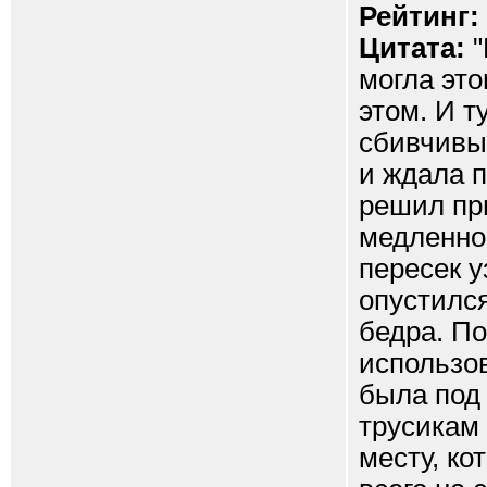
Рейтинг:
Цитата:
"
могла это
этом. И т
сбивчивым
и ждала п
решил пр
медленно 
пересек у
опустился
бедра. По
использов
была под 
трусикам
месту, ко