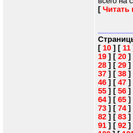
всего на с
[
Читать
Страниц
[
10
]
[
11
19
]
[
20
]
28
]
[
29
]
37
]
[
38
]
46
]
[
47
]
55
]
[
56
]
64
]
[
65
]
73
]
[
74
]
82
]
[
83
]
91
]
[
92
]