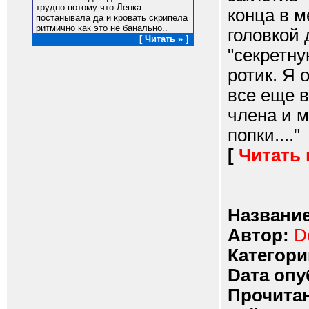
трудно потому что Ленка
конца в м
постанывала да и кровать скрипела
ритмично как это не банально..
головкой 
[ Читать » ]
"секретну
ротик. Я 
все еще 
члена и 
попки...."
[
Читать
Название
Автор:
D
Категори
Dата опу
Прочитан