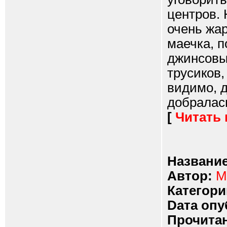
центров.
очень жар
маечка, п
джинсовы
трусиков,
видимо, д
добралась.
[
Читать
Название
Автор:
M
Категори
Dата опу
Прочитан