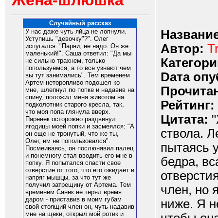
Жена-шлюшка
Случайный рассказ
Название
У нас даже чуть яйца не лопнули.
Уступишь "девочку"?". Олег
Автор:
T
испугался: "Парни, не надо. Он же
маленький!". Саша ответил: "Да мы
Категори
не сильно трахнем, только
попользуемся, а то все узнают чем
Dата опу
вы тут занимались". Тем временем
Артем неторопливо подошел ко
Прочитан
мне, шлепнул по попке и надавив на
спину, положил меня животом на
Рейтинг:
подколотник старого кресла, так,
что моя попа глянула вверх.
Цитата:
"
Паренек осторожно раздвинул
ягодицы моей попки и засмеялся: "А
ствола. Л
он еще не тронутый, что же ты,
Олег, им не попользовался".
пытаясь у
Посмеиваясь, он послюнявил палец
и понемногу стал вводить его мне в
бедра, вс
попку. Я попытался спасти свое
отверстие от того, что его ожидает и
отверсти
напряг мышцы, за что тут же
получил затрещину от Артема. Тем
член, но 
временем Санек не терял время
даром - приставив в моим губам
ниже. Я н
свой стоящий член он, чуть надавив
мне на щеки, открыл мой ротик и