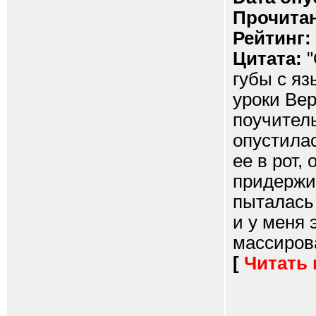
Прочитан
Рейтинг:
Цитата:
"
губы с яз
уроки Вер
поучитель
опустилас
ее в рот,
придержи
пыталась 
и у меня 
массирова
[
Читать