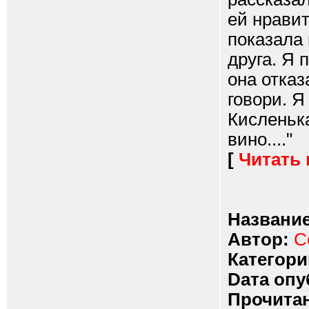
ей нрави
показала 
друга. Я 
она отказ
говори. Я
Кисленька
вино...."
[
Читать
Название
Автор:
С
Категори
Dата опу
Прочитан