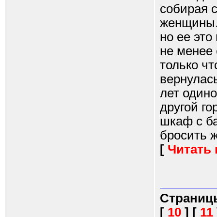
собирая с
женщины.
но ее это
не менее 
только чт
вернулась
лет одино
другой го
шкаф с б
бросить ж
[
Читать
Страниц
[
10
]
[
11