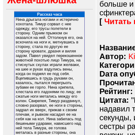
Жена-шлюшка
больше и
сфинктера.
Рассказ часа
[
Читать
Нина дрыгала ногами и истерично
хохотала. Тимур сорвал с нее
одежду, его трусы полетели в
сторону. Одним прыжком он
оказался на ней. Оттолкнув его, она
вскочила на ноги и, метнувшись в
Название
сторону, стала по другую ее
сторону кровати, дразня и виляя
Автор:
Ki
задом. Павел увидел перекошенное
животной похотью лицо Тимура, на
Категори
стиснутых скулах играли желваки,
на шее и руках вздулись вены,
Dата опу
когда он подмял ее под себя.
Вцепившись в грудь руками он,
Прочитан
казалось, пытался перегрызть
зубами ее горло. Нина хрипела,
Рейтинг:
хлестала его ладонями по лицу, ее
сжатые ноги метались между его
Цитата:
"
колен. Свирепея, Тимур раздвинул,
словно разорвал, ее ноги в стороны,
надавил 
задрал их вверх, прижав к своим
плечам, и рывком насадил ее на
секунды, 
себя как на кол. Нина забилась под
бешеными ударами, нависшего над
сестры ра
ней тела Тимура, ее голова
металась в разные стороны, она