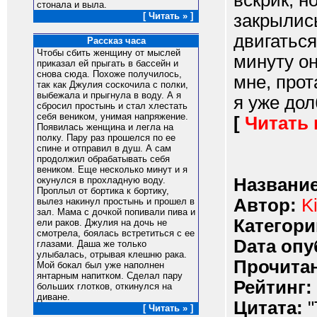
вскрик, н
стонала и выла.
закрылись
[ Читать » ]
двигаться
Рассказ часа
Чтобы сбить женщину от мыслей
минуту он
приказал ей прыгать в бассейн и
снова сюда. Похоже получилось,
мне, прот
так как Джулия соскочила с полки,
выбежала и прыгнула в воду. А я
я уже дол
сбросил простынь и стал хлестать
себя веником, унимая напряжение.
[
Читать
Появилась женщина и легла на
полку. Пару раз прошелся по ее
спине и отправил в душ. А сам
продолжил обрабатывать себя
веником. Еще несколько минут и я
Название
окунулся в прохладную воду.
Проплыл от бортика к бортику,
Автор:
Ki
вылез накинул простынь и прошел в
зал. Мама с дочкой попивали пива и
Категори
ели раков. Джулия на дочь не
смотрела, боялась встретиться с ее
Dата опу
глазами. Даша же только
улыбалась, отрывая клешню рака.
Прочитан
Мой бокал был уже наполнен
янтарным напитком. Сделал пару
Рейтинг:
больших глотков, откинулся на
диване.
Цитата:
"
[ Читать » ]