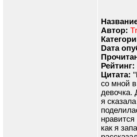
Название
Автор:
T
Категори
Dата опу
Прочитан
Рейтинг:
Цитата:
"
со мной в
девочка. 
я сказала
поделилас
нравится 
как я зап
рассказал