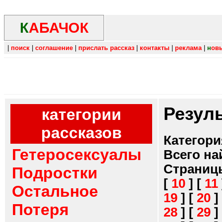
К
АБАЧОК
|
поиск
|
соглашение
|
прислать рассказ
|
контакты
|
реклама
|
н
ов
Резул
категории
рассказов
Категори
Гетеросексуалы
Всего на
Страниц
Подростки
[
10
]
[
11
Остальное
19
]
[
20
]
Потеря
28
]
[
29
]