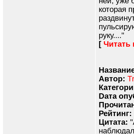
ней, уже 
которая 
раздвинут
пульсиру
руку...."
[
Читать
Название
Автор:
T
Категори
Dата опу
Прочитан
Рейтинг:
Цитата:
"
наблюдал