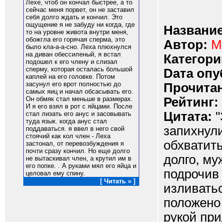
Лехе, чтоб он кончал быстрее, а то
сейчас меня порвет, он не заставил
себя долго ждать и кончил. Это
ощущение я не забуду ни когда, где
Название
то на уровне живота внутри меня,
обожгла его горячая сперма, это
Автор:
M
было кла-а-а-сно. Леха плюхнулся
на диван обессиленый, я встал
Категори
подошел к его члену и слизал
сперму, которая осталась большой
Dата опу
каплей на его головке. Потом
засунул его врот полностью до
Прочитан
самых яиц и начал обсасывать его.
Рейтинг:
Он обмяк стал меньше в размерах.
И я его взял в рот с яйцами. После
Цитата:
"
стал лизать его анус и засовывать
туда язык. когда анус стал
запихнул
поддаваться. я ввел в него свой
стоячий как кол член - Леха
обхватить
застонал, от перевозбуждения я
почти сразу кончил. Но еще долго
долго, му
не вытаскивал член, а крутил им в
его попке. . А руками мял его яйца и
подрочив 
целовал ему спину.
[ Читать » ]
изливатьс
положено
рукой пр