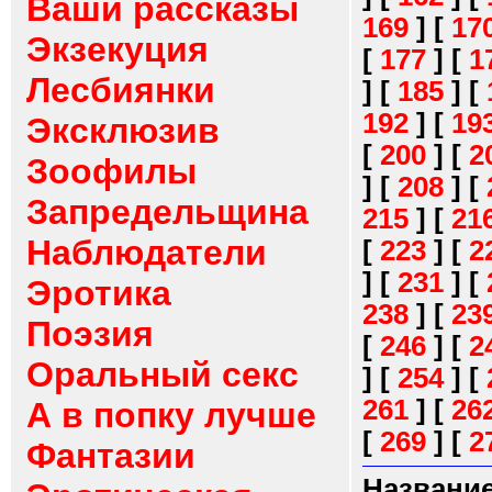
Ваши рассказы
169
]
[
17
Экзекуция
[
177
]
[
1
Лесбиянки
]
[
185
]
[
192
]
[
19
Эксклюзив
[
200
]
[
2
Зоофилы
]
[
208
]
[
Запредельщина
215
]
[
21
Наблюдатели
[
223
]
[
2
]
[
231
]
[
Эротика
238
]
[
23
Поэзия
[
246
]
[
2
Оральный секс
]
[
254
]
[
261
]
[
26
А в попку лучше
[
269
]
[
2
Фантазии
Название