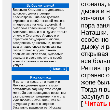
стонала, 
Выбор читателей
дырки и н
Вероника Климова еле добралась
до своего дома в центре
кончала. 
Красноярска. Она еле доехала
обратно на своей легковой машине
пора заня
и поднялась на лифте домой. И
было уже совершенно поздно. Уже
Наташки,
близилась ночь и она, думая только
о нем, о Сурганове Андрее и о
особенно 
страстной безудержной любви,
раздевшись до наготы, и, приняв
дырку и р
душ и надев снова ночнушку на
голое только в одних свежих
открывая 
плавках женское тело, буквально
рухнула в свою постель в своей
все больш
ночной спальне и мгновенно
уснула.
Решив про
[ Читать » ]
странно о
Рассказ часа
жопе был
Я встал на кровать на колени и
Леха продолжил трахать мою
Тогда я в
похотливую задницу стоя сзади
меня. За все прошедшее время мы
засунул в 
уже маленько протрезвели и я стал
чувствовать Лехин член, как он
[
Читать
орудовал у меня в заднице
буквально раздирая ее. Я сказал