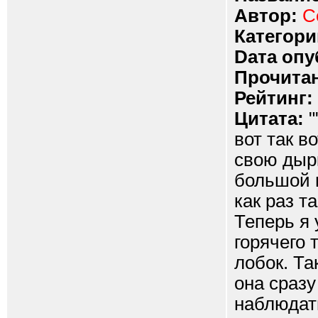
Автор:
С
Категори
Dата опу
Прочитан
Рейтинг:
Цитата:
"
вот так в
свою дырк
большой п
как раз т
Теперь я
горячего 
лобок. Та
она сразу
наблюдать