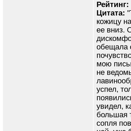
Рейтинг:
Цитата:
"
кожицу на
ее вниз.
дискомфор
обещала с
почувство
мою пись
не ведом
лавинообр
успел, то
появилис
увидел, к
большая т
сопля пов