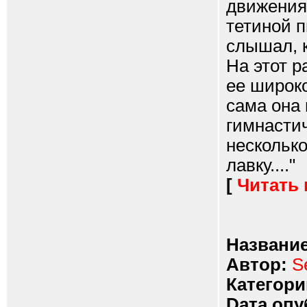
движениям
тетиной п
слышал, 
На этот р
ее широко
сама она 
гимнастич
несколько
лавку...."
[
Читать
Название
Автор:
S
Категори
Dата опу