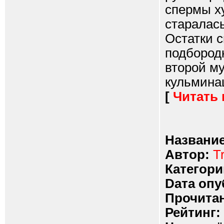
спермы ху
старалась
Остатки 
подбородк
второй м
кульминац
[
Читать
Название
Автор:
T
Категори
Dата опу
Прочитан
Рейтинг: