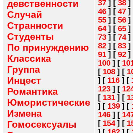
девственности
37
]
[
38
]
46
]
[
47
]
Случай
55
]
[
56
]
Странности
64
]
[
65
]
Студенты
73
]
[
74
]
82
]
[
83
]
По принуждению
91
]
[
92
]
Классика
100
]
[
10
Группа
[
108
]
[
1
Инцест
]
[
116
]
[
123
]
[
12
Романтика
[
131
]
[
1
Юмористические
]
[
139
]
[
Измена
146
]
[
14
[
154
]
[
1
Гомосексуалы
]
[
162
]
[