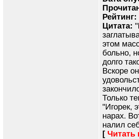
Прочитан
Рейтинг:
Цитата:
"
заглатыва
этом масс
больно, н
долго так
Вскоре он
удовольст
закончило
Только те
"Игорек, 
нарах. Во
налил себ
[
Читать