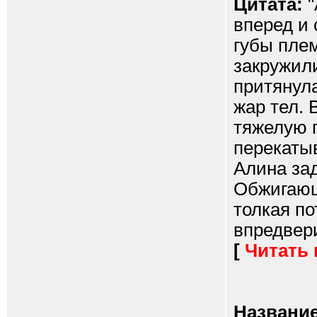
Цитата:
"
вперед и
губы пле
закружили
притянула
жар тел. 
тяжелую г
перекаты
Алина за
Обжигающ
толкая по
впредвери
[
Читать
Название