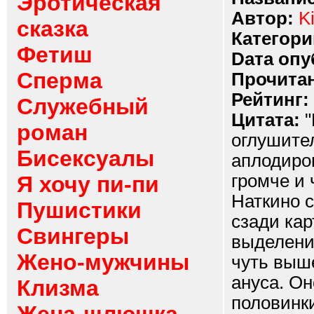
Эротическая
Автор:
Ki
сказка
Категори
Фетиш
Dата опу
Сперма
Прочитан
Рейтинг:
Служебный
Цитата:
"
роман
оглушител
Бисексуалы
аплодиров
громче и 
Я хочу пи-пи
Наткино 
Пушистики
сзади кар
Свингеры
выделений
Жено-мужчины
чуть выш
ануса. Он
Клизма
половинки