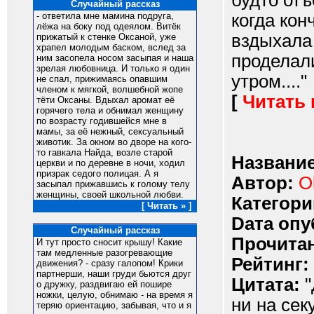
будто отъ
Случайный рассказ
когда кон
- ответила мне мамина подруга,
лёжа на боку под одеялом. Витёк
вздыхала 
прижатый к стенке Оксаной, уже
храпел молодым баском, вслед за
проделали
ним засопела носом засыпая и наша
зрелая любовница. И только я один
утром...."
не спал, прижимаясь опавшим
членом к мягкой, волшебной жопе
[
Читать
тёти Оксаны. Вдыхал аромат её
горячего тела и обнимал женщину
по возрасту годившейся мне в
мамы, за её нежный, сексуальный
животик. За окном во дворе на кого-
то гавкала Найда, возле старой
Название
церкви и по деревне в ночи, ходил
призрак седого полицая. А я
Автор:
O
засыпал прижавшись к голому телу
женщины, своей школьной любви.
Категори
[ Читать » ]
Dата опу
Случайный рассказ
Прочитан
И тут просто сносит крышу! Какие
там медленные разогревающие
Рейтинг:
движения? - сразу галопом! Крики
партнерши, наши груди бьются друг
Цитата:
"
о дружку, раздвигаю ей пошире
ножки, целую, обнимаю - на время я
ни на сек
теряю ориентацию, забывая, что и я