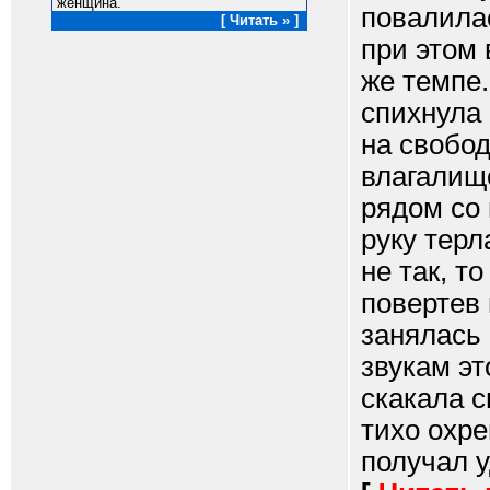
женщина.
повалилас
[ Читать » ]
при этом 
же темпе.
спихнула 
на свобод
влагалищ
рядом со
руку терл
не так, т
повертев 
занялась
звукам э
скакала с
тихо охре
получал у