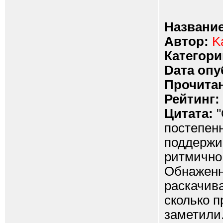
Название
Автор:
K
Категори
Dата опу
Прочитан
Рейтинг:
Цитата:
"
постепенн
поддержив
ритмично 
Обнаженн
раскачива
сколько п
заметили.