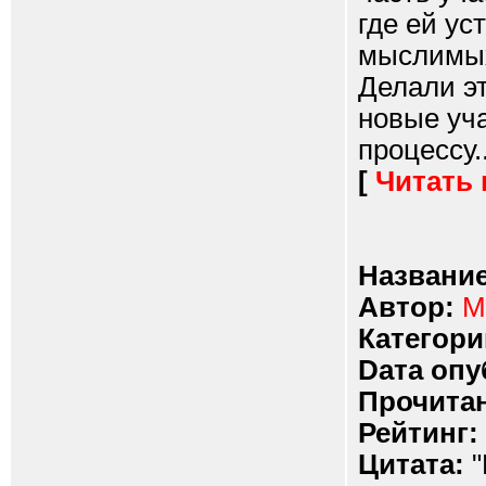
где ей ус
мыслимых
Делали э
новые уча
процессу..
[
Читать
Название
Автор:
М
Категори
Dата опу
Прочитан
Рейтинг:
Цитата:
"