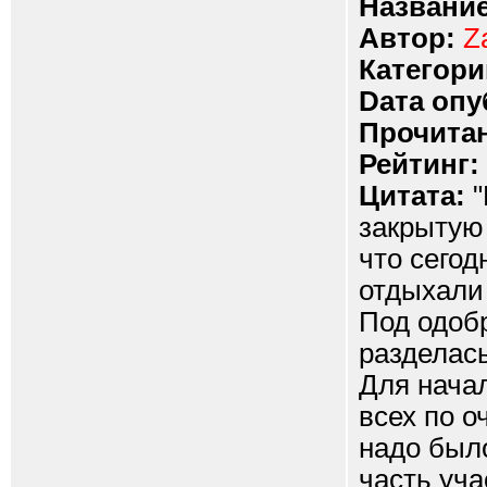
Название
Автор:
Z
Категори
Dата опу
Прочитан
Рейтинг:
Цитата:
"
закрытую 
что сегод
отдыхали 
Под одоб
разделас
Для нача
всех по о
надо было
часть уч