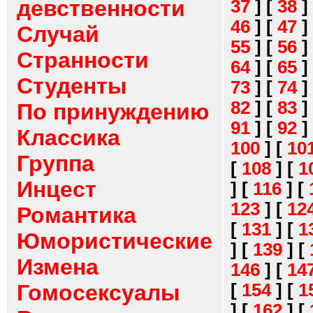
девственности
37
]
[
38
]
46
]
[
47
]
Случай
55
]
[
56
]
Странности
64
]
[
65
]
Студенты
73
]
[
74
]
82
]
[
83
]
По принуждению
91
]
[
92
]
Классика
100
]
[
10
Группа
[
108
]
[
1
Инцест
]
[
116
]
[
123
]
[
12
Романтика
[
131
]
[
1
Юмористические
]
[
139
]
[
Измена
146
]
[
14
[
154
]
[
1
Гомосексуалы
]
[
162
]
[