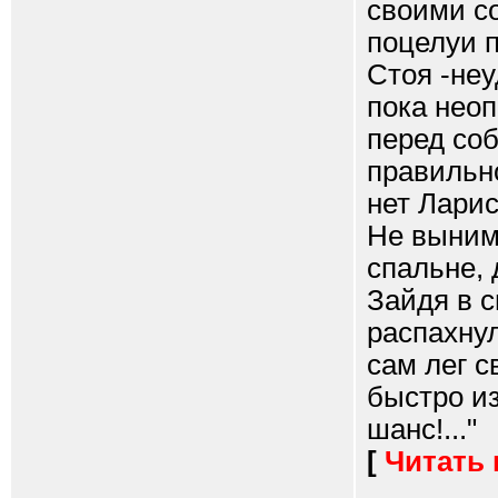
своими со
поцелуи п
Стоя -неу
пока неоп
перед соб
правильно
нет Ларис
Не вынима
спальне, 
Зайдя в с
распахнул
сам лег с
быстро и
шанс!..."
[
Читать