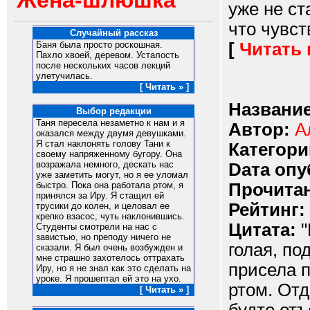
Жена-шлюшка
уже не ст
что чувст
Случайный рассказ
[
Читать
Баня была просто роскошная.
Пахло хвоей, деревом. Усталость
после нескольких часов лекций
улетучилась.
[ Читать » ]
Название
Выбор редакции
Таня пересела незаметно к нам и я
Автор:
А
оказался между двумя девушками.
Я стал наклонять голову Тани к
Категори
своему напряженному бугору. Она
возражала немного, дескать нас
Dата опу
уже заметить могут, но я ее уломал
Прочитан
быстро. Пока она работала ртом, я
принялся за Иру. Я стащил ей
Рейтинг:
трусики до колен, и целовал ее
крепко взасос, чуть наклонившись.
Цитата:
"
Студенты смотрели на нас с
завистью, но преподу ничего не
голая, по
сказали. Я был очень возбужден и
мне страшно захотелось оттрахать
присела п
Иру, но я не знал как это сделать на
уроке. Я прошептал ей это на ухо.
ртом. Отд
[ Читать » ]