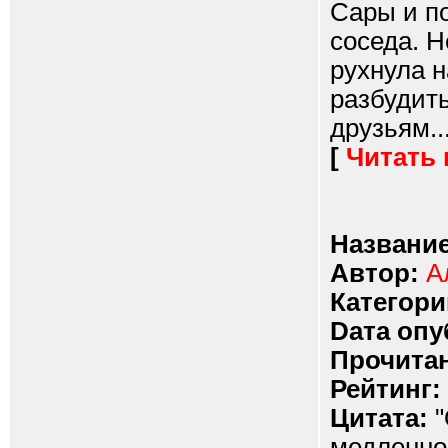
Сары и п
соседа. Н
рухнула н
разбудить
друзьям...
[
Читать
Название
Автор:
А
Категори
Dата опу
Прочитан
Рейтинг:
Цитата:
"
медленно 