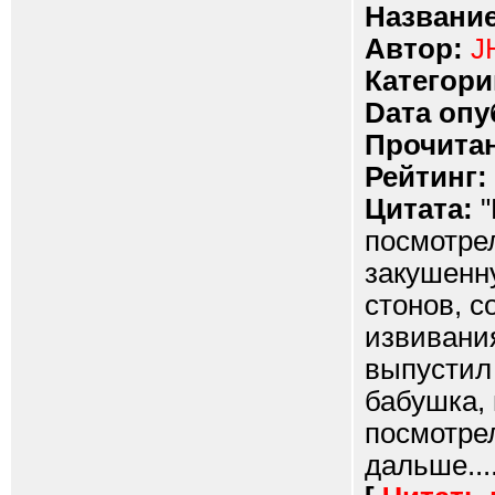
Название
Автор:
J
Категори
Dата опу
Прочитан
Рейтинг:
Цитата:
"
посмотрел
закушенну
стонов, 
извивания
выпустил 
бабушка,
посмотрел
дальше...