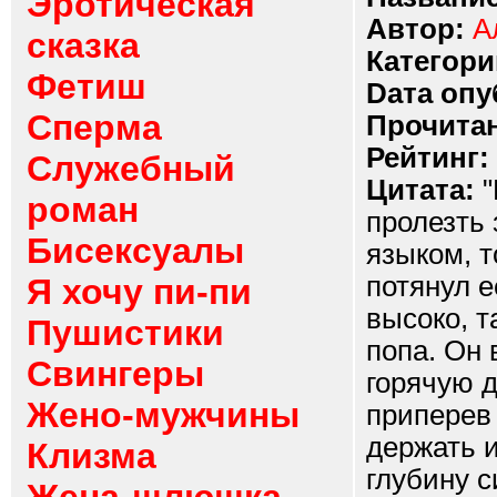
Эротическая
Автор:
А
сказка
Категори
Фетиш
Dата опу
Сперма
Прочитан
Рейтинг:
Служебный
Цитата:
"
роман
пролезть 
Бисексуалы
языком, т
потянул е
Я хочу пи-пи
высоко, т
Пушистики
попа. Он 
Свингеры
горячую д
Жено-мужчины
приперев 
держать и
Клизма
глубину с