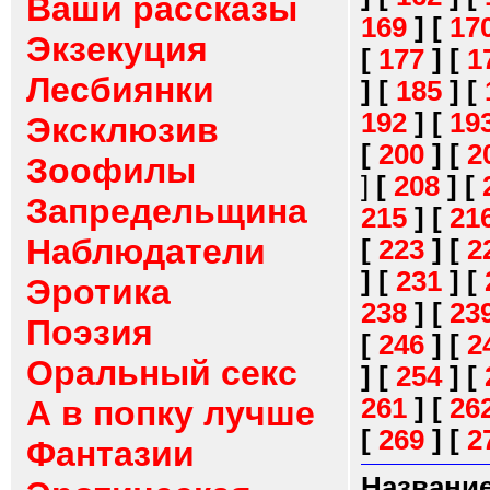
Ваши рассказы
169
]
[
17
Экзекуция
[
177
]
[
1
Лесбиянки
]
[
185
]
[
192
]
[
19
Эксклюзив
[
200
]
[
2
Зоофилы
]
[
208
]
[
Запредельщина
215
]
[
21
Наблюдатели
[
223
]
[
2
]
[
231
]
[
Эротика
238
]
[
23
Поэзия
[
246
]
[
2
Оральный секс
]
[
254
]
[
261
]
[
26
А в попку лучше
[
269
]
[
2
Фантазии
Название