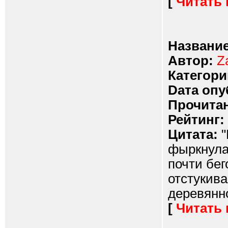
[
Читать
Название
Автор:
Z
Категори
Dата опу
Прочитан
Рейтинг:
Цитата:
"
фыркнула
почти бег
отстукива
деревянно
[
Читать