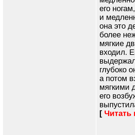
его ногам
и медленн
она это д
более не
мягкие дв
входил. Е
выдержал 
глубоко о
а потом в
мягкими д
его возбу
выпустила 
[
Читать