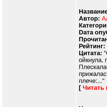
Название
Автор:
А
Категори
Dата опу
Прочитан
Рейтинг:
Цитата:
"
ойкнула,
Плескалас
прижалась
плече:..."
[
Читать