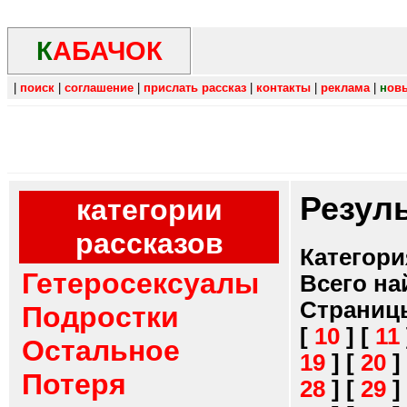
К
АБАЧОК
|
поиск
|
соглашение
|
прислать рассказ
|
контакты
|
реклама
|
н
ов
Резул
категории
рассказов
Категори
Гетеросексуалы
Всего на
Страниц
Подростки
[
10
]
[
11
Остальное
19
]
[
20
]
Потеря
28
]
[
29
]