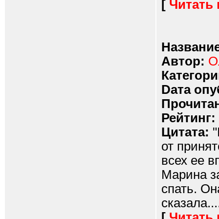
[
Читать
Название
Автор:
О
Категори
Dата опу
Прочитан
Рейтинг:
Цитата:
"
от принят
всех ее в
Марина з
спать. О
сказала....
[
Читать