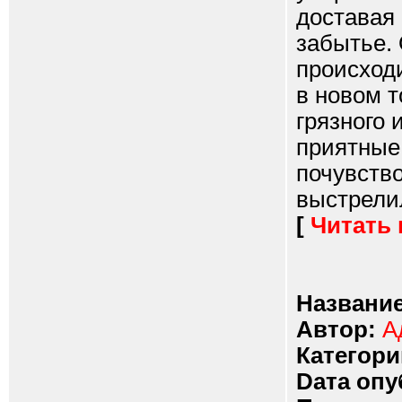
доставая 
забытье. 
происходи
в новом т
грязного 
приятные
почувство
выстрелил
[
Читать
Название
Автор:
А
Категори
Dата опу