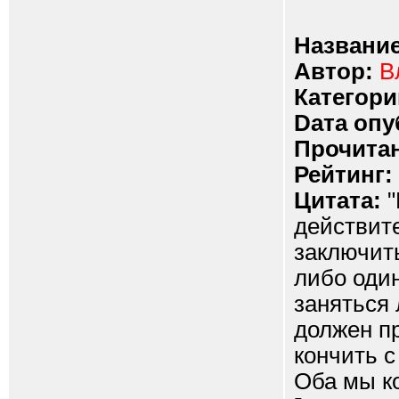
Название
Автор:
В
Категори
Dата опу
Прочитан
Рейтинг:
Цитата:
"
действит
заключить
либо оди
заняться 
должен п
кончить с
Оба мы ко