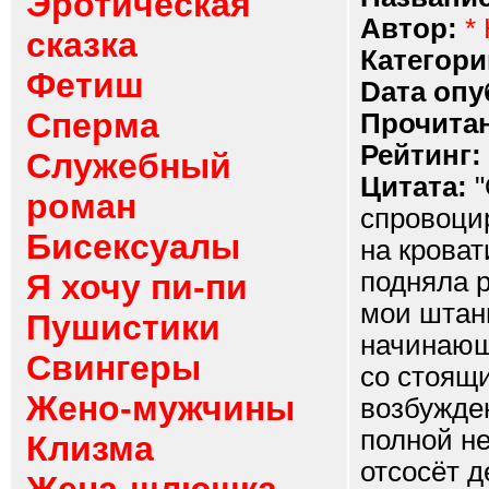
Эротическая
Автор:
*
сказка
Категори
Фетиш
Dата опу
Сперма
Прочитан
Рейтинг:
Служебный
Цитата:
"
роман
спровоци
Бисексуалы
на кроват
подняла р
Я хочу пи-пи
мои штан
Пушистики
начинающи
Свингеры
со стоящ
Жено-мужчины
возбужден
полной не
Клизма
отсосёт д