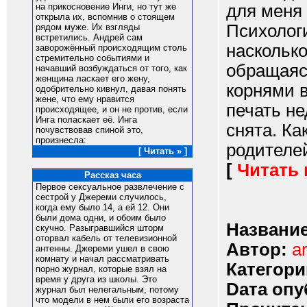
для меня 
на прикосновение Инги, но тут же
открыла их, вспомнив о стоящем
Психологи
рядом муже. Их взгляды
встретились. Андрей сам
наскольк
заворожённый происходящим столь
стремительно событиями и
обращаясь
начавший возбуждаться от того, как
женщина ласкает его жену,
корнями в
одобрительно кивнул, давая понять
жене, что ему нравится
печать н
происходящее, и он не против, если
Инга поласкает её. Инга
снята. Ка
почувствовав спиной это,
произнесла:
родителей
[ Читать » ]
[
Читать
Рассказ часа
Первое сексуальное развлечение с
сестрой у Джереми случилось,
когда ему было 14, а ей 12. Они
были дома одни, и обоим было
Название
скучно. Разыгравшийся шторм
оторвал кабель от телевизионной
Автор:
a
антенны. Джереми ушел в свою
комнату и начал рассматривать
Категори
порно журнал, которые взял на
время у друга из школы. Это
Dата опу
журнал был нелегальным, потому
что модели в нем были его возраста