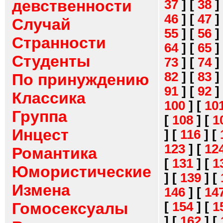
девственности
37
]
[
38
]
46
]
[
47
]
Случай
55
]
[
56
]
Странности
64
]
[
65
]
Студенты
73
]
[
74
]
82
]
[
83
]
По принуждению
91
]
[
92
]
Классика
100
]
[
10
Группа
[
108
]
[
1
Инцест
]
[
116
]
[
123
]
[
12
Романтика
[
131
]
[
1
Юмористические
]
[
139
]
[
Измена
146
]
[
14
[
154
]
[
1
Гомосексуалы
]
[
162
]
[