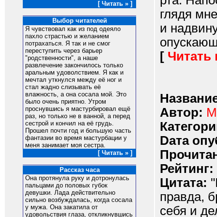
рта. Напо
[ Читать » ]
глядя мне
Выбор читателей
и надвин
Я чувствовал как из под одеяло
пахло страстью и желанием
опускающи
потрахаться. Я так и не смог
переступить через барьер
[
Читать
"родственности", а наше
развлечение закончилось только
аральным удоволствием. Я как и
мечтал уткнулся между её ног и
стал жадно слизывать её
влажность, а она сосала мой. Это
Название
было очень приятно. Утром
проснувшись я мастурбировал ещё
Автор:
M
раз, но только не в ванной, а перед
Категори
сестрой и кончил на её грудь.
Прошел почти год и большую часть
Dата опу
фантазии во время мастурбации у
меня занимает моя сестра.
Прочитан
[ Читать » ]
Рейтинг:
Рассказ часа
Она протянула руку и дотронулась
Цитата:
"
пальцами до половых губок
девушки. Лада действительно
правда, б
сильно возбуждалась, когда сосала
у мужа. Она закатила от
себя и де
удовольствия глаза, откликнувшись