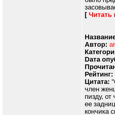
засовывает
[
Читать
Название
Автор:
a
Категори
Dата опу
Прочитан
Рейтинг:
Цитата:
"
член женщ
пизду, от
ее задниц
кончика с