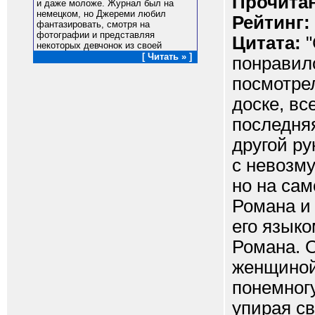
Прочитан
и даже моложе. Журнал был на
немецком, но Джереми любил
Рейтинг:
фантазировать, смотря на
фотографии и представляя
Цитата:
"
некоторых девчонок из своей
[ Читать » ]
понравило
посмотрел
доске, вс
последняя
другой ру
с невозм
но на сам
Романа и
его языко
Романа. О
женщиной,
понемногу
упирая св