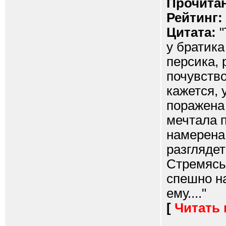
Прочитан
Рейтинг:
Цитата:
"
у братика
персика,
почувство
кажется, 
поражена
мечтала п
намерена
разглядет
Стремясь 
спешно на
ему...."
[
Читать