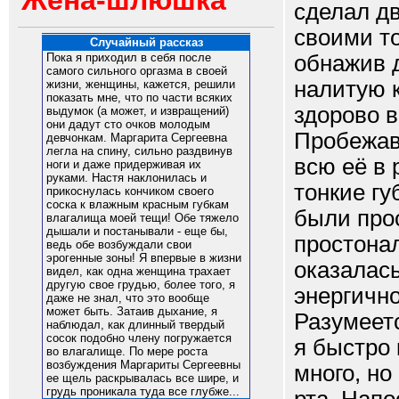
Жена-шлюшка
сделал дв
своими т
Случайный рассказ
обнажив д
Пока я приходил в себя после
самого сильного оргазма в своей
налитую к
жизни, женщины, кажется, решили
показать мне, что по части всяких
здорово в
выдумок (а может, и извращений)
они дадут сто очков молодым
Пробежавш
девчонкам. Маргарита Сергеевна
легла на спину, сильно раздвинув
всю её в 
ноги и даже придерживая их
руками. Настя наклонилась и
тонкие г
прикоснулась кончиком своего
соска к влажным красным губкам
были про
влагалища моей тещи! Обе тяжело
дышали и постанывали - еще бы,
простонал
ведь обе возбуждали свои
эрогенные зоны! Я впервые в жизни
оказалас
видел, как одна женщина трахает
другую свое грудью, более того, я
энергичн
даже не знал, что это вообще
может быть. Затаив дыхание, я
Разумеетс
наблюдал, как длинный твердый
сосок подобно члену погружается
я быстро
во влагалище. По мере роста
возбуждения Маргариты Сергеевны
много, но
ее щель раскрывалась все шире, и
грудь проникала туда все глубже...