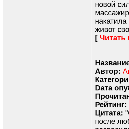
новой сил
массажиру
накатила 
живот сво
[
Читать
Название
Автор:
А
Категори
Dата опу
Прочитан
Рейтинг:
Цитата:
"
после люб