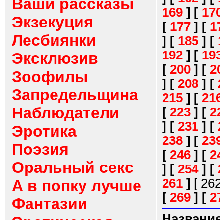
Ваши рассказы
169
]
[
17
Экзекуция
[
177
]
[
1
Лесбиянки
]
[
185
]
[
192
]
[
19
Эксклюзив
[
200
]
[
2
Зоофилы
]
[
208
]
[
Запредельщина
215
]
[
21
Наблюдатели
[
223
]
[
2
]
[
231
]
[
Эротика
238
]
[
23
Поэзия
[
246
]
[
2
Оральный секс
]
[
254
]
[
261
]
[ 26
А в попку лучше
[
269
]
[
2
Фантазии
Название