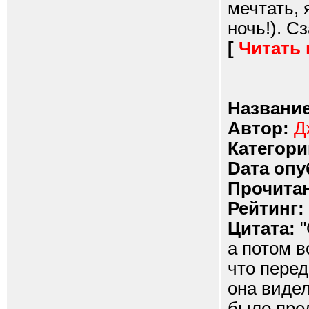
мечтать, 
ночь!). Сз
[
Читать
Название
Автор:
Д
Категори
Dата опу
Прочитан
Рейтинг:
Цитата:
"
а потом в
что пере
она видел
было пред