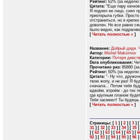
Рейтинг:
62% (за неделю:
Цитата:
"Еще пару качков,
Я поднял ее лицо, снял п
приоткрыла губки. Просто
отстраниться, но я крепко
доволен. Но все равно сж
было видно, как подрагива
[
Читать полностью »
]
Название:
Добрый дядя. 
Автор:
Mishel Maksimov
Категории:
Потеря девст
Dата опубликования:
Чет
Прочитано раз:
85880 (за
Рейтинг:
50% (за неделю:
Цитата:
"- Ну что, дружоч
твою жопу, и не раз! Я б
сначала... Потом тебя буд
вдвоём, втроём - до тех 
где крупным планом будет
Тебя засмеют! Ты будешь 
[
Читать полностью »
]
Страницы:
[
1
]
[
2
]
[
3
]
31
]
[
32
]
[
33
]
[
34
]
[
35
]
[
62
]
[
63
]
[
64
]
[
65
]
[
6
92
]
[
93
]
[
94
]
[
95
]
[
96