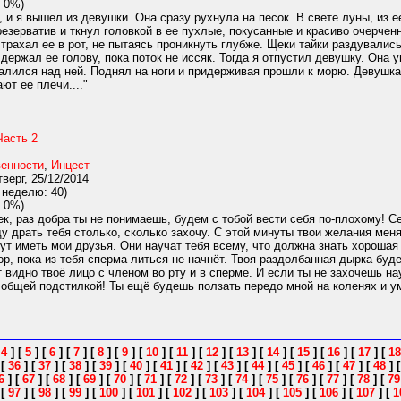
 0%)
 и я вышел из девушки. Она сразу рухнула на песок. В свете луны, из е
резерватив и ткнул головкой в ее пухлые, покусанные и красиво очерчен
 трахал ее в рот, не пытаясь проникнуть глубже. Щеки тайки раздувалис
 держал ее голову, пока поток не иссяк. Тогда я отпустил девушку. Она
алился над ней. Поднял на ноги и придерживая прошли к морю. Девушка
ют ее плечи...."
Часть 2
венности
,
Инцест
верг, 25/12/2014
 неделю: 40)
 0%)
ек, раз добра ты не понимаешь, будем с тобой вести себя по-плохому! С
уду драть тебя столько, сколько захочу. С этой минуты твои желания мен
ут иметь мои друзья. Они научат тебя всему, что должна знать хорошая 
пор, пока из тебя сперма литься не начнёт. Твоя раздолбанная дырка буд
 видно твоё лицо с членом во рту и в сперме. И если ты не захочешь нау
общей подстилкой! Ты ещё будешь ползать передо мной на коленях и умо
[
4
]
[
5
]
[
6
]
[
7
]
[
8
]
[
9
]
[
10
]
[
11
]
[
12
]
[
13
]
[
14
]
[
15
]
[
16
]
[
17
]
[
18
]
[
36
]
[
37
]
[
38
]
[
39
]
[
40
]
[
41
]
[
42
]
[
43
]
[
44
]
[
45
]
[
46
]
[
47
]
[
48
]
6
]
[
67
]
[
68
]
[
69
]
[
70
]
[
71
]
[
72
]
[
73
]
[
74
]
[
75
]
[
76
]
[
77
]
[
78
]
[
79
]
[
97
]
[
98
]
[
99
]
[
100
]
[
101
]
[
102
]
[
103
]
[
104
]
[
105
]
[
106
]
[
107
]
[
1