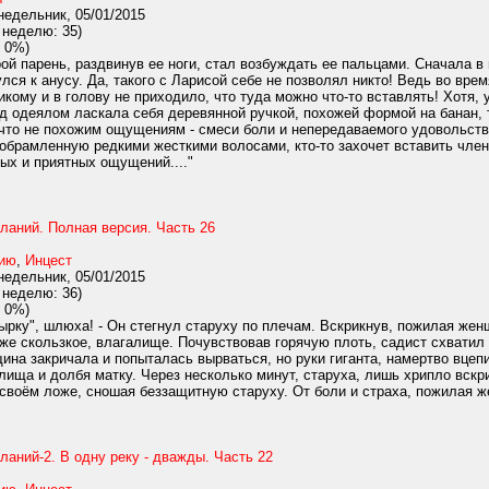
едельник, 05/01/2015
 неделю: 35)
 0%)
ой парень, раздвинув ее ноги, стал возбуждать ее пальцами. Сначала 
лся к анусу. Да, такого с Ларисой себе не позволял никто! Ведь во вре
икому и в голову не приходило, что туда можно что-то вставлять! Хотя,
д одеялом ласкала себя деревянной ручкой, похожей формой на банан, т
что не похожим ощущениям - смеси боли и непередаваемого удовольстви
обрамленную редкими жесткими волосами, кто-то захочет вставить член!
ных и приятных ощущений...."
ланий. Полная версия. Часть 26
нию
,
Инцест
едельник, 05/01/2015
 неделю: 36)
 0%)
дырку", шлюха! - Он стегнул старуху по плечам. Вскрикнув, пожилая жен
уже скользкое, влагалище. Почувствовав горячую плоть, садист схватил
на закричала и попыталась вырваться, но руки гиганта, намертво вцепил
лища и долбя матку. Через несколько минут, старуха, лишь хрипло вскри
своём ложе, сношая беззащитную старуху. От боли и страха, пожилая же
аний-2. В одну реку - дважды. Часть 22