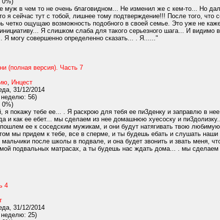
 0%)
 муж в чем то не очень благовидном... Не изменил же с кем-то... Но дал
то я сейчас тут с тобой, лишнее тому подтверждение!!! После того, что 
рь четко ощущаю возможность подобного в своей семье. Это уже не каже
 инициативу... Я слишком слаба для такого серьезного шага... И видимо
 Я могу совершенно определенно сказать... . Я......"
ни (полная версия). Часть 7
нию
,
Инцест
да, 31/12/2014
 неделю: 56)
 0%)
 я покажу тебе ее... . Я раскрою для тебя ее пи3денку и заправлю в нее т
да и как ее eбет... мы сделаем из нее домашнюю xyесоску и пи3долизку..
 пошлем ее к соседским мужикам, и они будут натягивать твою любимую до
отом мы придем к тебе, все в сперме, и ты будешь eбать и слушать наши
ь мальчики после школы в подвале, и она будет звонить и звать меня, чт
мой подвальных матрасах, а ты будешь нас ждать дома... . мы сделаем е
ь 4
т
да, 31/12/2014
 неделю: 25)