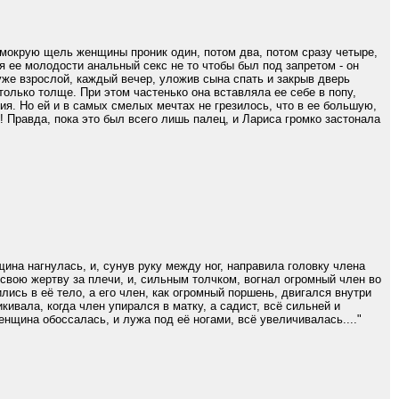
в мокрую щель женщины проник один, потом два, потом сразу четыре,
мя ее молодости анальный секс не то чтобы был под запретом - он
 уже взрослой, каждый вечер, уложив сына спать и закрыв дверь
олько толще. При этом частенько она вставляла ее себе в попу,
я. Но ей и в самых смелых мечтах не грезилось, что в ее большую,
 Правда, пока это был всего лишь палец, и Лариса громко застонала
щина нагнулась, и, сунув руку между ног, направила головку члена
 свою жертву за плечи, и, сильным толчком, вогнал огромный член во
ись в её тело, а его член, как огромный поршень, двигался внутри
кивала, когда член упирался в матку, а садист, всё сильней и
нщина обоссалась, и лужа под её ногами, всё увеличивалась...."