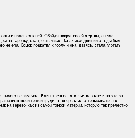
вати и подошёл к ней. Обойдя вокруг своей жертвы, он зло
достав тарелку, стал, есть мясо. Запах исходивший от еды был
о не ела. Комок подкатил к горлу и она, давясь, стала глотать
а, ничего не замечал. Единственное, что льстило мне и на что он
крашением моей тощей груди, а теперь стал оттопыриваться от
ник на веревочках из самой тонкой материи, которую так прелестно