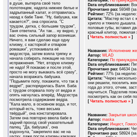
Категории:
По принужде
в душе, вытерла своё тело
Dата опубликования:
Вос
полотенцем, надела нижнее белье и
Прочитано раз:
59348 (за
задрыпанный халат, и отправилась
Рейтинг:
72% (за неделю:
назад к бабе Тане. "Ну, бабушка, как
Цитата:
"Мастер встал с к
какается?", она спросила. "С
хрипло и тяжело дышала.
трудом, детка, с большим трудом",
половые губы, вставил дв
Таня ответила. "Ах так... ну видно, у
красный клитор, пожилая 
вас очень сильный запор возникши.
[
Читать полностью »
]
Ничего, я вам сделаю еще одну
клизму, с касторкой и отваром
ромашки", успокаивала её
Название:
Исполнение жел
медсестра, затем взяла тряпку и
Автор:
WLAD
начала собирать лежащие на полу
Категории:
По принужде
испражнения. "Нет, вторую клизму
Dата опубликования:
Пят
не надо! Я покакаю и после этой,
Прочитано раз:
64634 (за
просто не могу выкакать всё сразу",
Рейтинг:
77% (за неделю:
начала возражать бабушка.
Цитата:
"Через несколько 
"Подымите попу, покажите, что так в
они решили, поселить жен
ведре!", распорядилась Валя. Баба
года до этого, отчим, за
с трудом оторвала попу от ведра и
научиться. Подселив пожи
опять нагнулась вперёд. Медсестра
посмотреть как он себя п
посмотрела содержание ведра.
[
Читать полностью »
]
"Кала мало, в основном вода, и тот,
который есть, тоже весьма
твёрдый", она констатировала.
Название:
Закрытая школ
Затем она повторно ввела бабе в
Автор:
maska
задний проход свой указательный
Категории:
Инцест
,
Гомос
палец. "Да, бабушка", она
Dата опубликования:
Чет
вздохнула, "закрепило вас не на
Прочитано раз:
58924 (за
шутку, даже после клизмы какашки