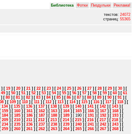
Библиотека
Фотки
Пиздульки
Реклама!
текстов:
24072
страниц:
55365
]
[
19
]
[
20
]
[
21
]
[
22
]
[
23
]
[
24
]
[
25
]
[
26
]
[
27
]
[
28
]
[
29
]
[
30
]
[
[
49
]
[
50
]
[
51
]
[
52
]
[
53
]
[
54
]
[
55
]
[
56
]
[
57
]
[
58
]
[
59
]
[
60
]
[
61
]
[
80
]
[
81
]
[
82
]
[
83
]
[
84
]
[
85
]
[
86
]
[
87
]
[
88
]
[
89
]
[
90
]
[
91
]
[
08
]
[
109
]
[
110
]
[
111
]
[
112
]
[
113
]
[
114
]
[
115
]
[
116
]
[
117
]
[
118
]
[
[
134
]
[
135
]
[
136
]
[
137
]
[
138
]
[
139
]
[
140
]
[
141
]
[
142
]
[
143
]
[
[
159
]
[
160
]
[
161
]
[
162
]
[
163
]
[
164
]
[
165
]
[
166
]
[
167
]
[
168
]
[
[
184
]
[
185
]
[
186
]
[
187
]
[
188
]
[
189
]
[ 190 ]
[
191
]
[
192
]
[
193
]
[
[
209
]
[
210
]
[
211
]
[
212
]
[
213
]
[
214
]
[
215
]
[
216
]
[
217
]
[
218
]
[
[
234
]
[
235
]
[
236
]
[
237
]
[
238
]
[
239
]
[
240
]
[
241
]
[
242
]
[
243
]
[
[
259
]
[
260
]
[
261
]
[
262
]
[
263
]
[
264
]
[
265
]
[
266
]
[
267
]
[
268
]
[