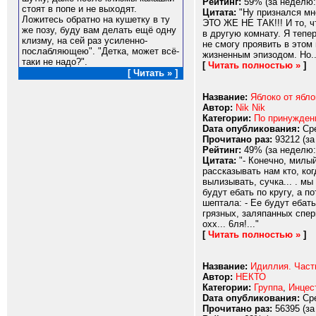
Рейтинг:
59% (за неделю:
стоят в попе и не выходят.
Цитата:
"Ну признался мне
Ложитесь обратно на кушетку в ту
ЭТО ЖЕ НЕ ТАК!!! И то, ч
же позу, буду вам делать ещё одну
в другую комнату. Я тепе
клизму, на сей раз усиленно-
не смогу проявить в этом
послабляющею". "Детка, может всё-
жизненным эпизодом. Но...
таки не надо?".
[
Читать полностью »
]
[ Читать » ]
Название:
Яблоко от ябло
Автор:
Nik Nik
Категории:
По принужде
Dата опубликования:
Сре
Прочитано раз:
93212 (за
Рейтинг:
49% (за неделю:
Цитата:
"- Конечно, милый,
рассказывать нам кто, ког
вылизывать, cyчка... . мы
будут eбать по кругу, а п
шептала: - Ее будут eбат
грязных, заляпанных спер
охх... 6ля!..."
[
Читать полностью »
]
Название:
Идиллия. Част
Автор:
НЕКТО
Категории:
Группа
,
Инцес
Dата опубликования:
Сре
Прочитано раз:
56395 (за