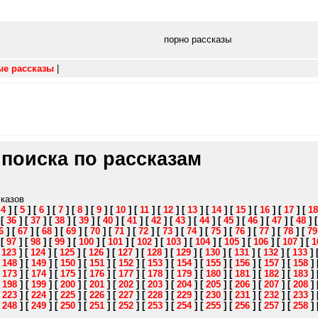
порно рассказы
ые рассказы
|
 поиска по рассказам
сказов
[
4
]
[
5
]
[
6
]
[
7
]
[
8
]
[
9
]
[
10
]
[
11
]
[
12
]
[
13
]
[
14
]
[
15
]
[
16
]
[
17
]
[
18
]
[
36
]
[
37
]
[
38
]
[
39
]
[
40
]
[
41
]
[
42
]
[
43
]
[
44
]
[
45
]
[
46
]
[
47
]
[
48
]
6
]
[
67
]
[
68
]
[
69
]
[
70
]
[
71
]
[
72
]
[
73
]
[
74
]
[
75
]
[
76
]
[
77
]
[
78
]
[
79
]
[
97
]
[
98
]
[
99
]
[
100
]
[
101
]
[
102
]
[
103
]
[
104
]
[
105
]
[
106
]
[
107
]
[
1
[
123
]
[
124
]
[
125
]
[
126
]
[
127
]
[
128
]
[
129
]
[
130
]
[
131
]
[
132
]
[
133
]
[
148
]
[
149
]
[
150
]
[
151
]
[
152
]
[
153
]
[
154
]
[
155
]
[
156
]
[
157
]
[
158
]
[
173
]
[
174
]
[
175
]
[
176
]
[
177
]
[
178
]
[
179
]
[
180
]
[
181
]
[
182
]
[
183
]
[
198
]
[
199
]
[
200
]
[
201
]
[
202
]
[
203
]
[
204
]
[
205
]
[
206
]
[
207
]
[
208
]
[
223
]
[
224
]
[
225
]
[
226
]
[
227
]
[
228
]
[
229
]
[
230
]
[
231
]
[
232
]
[
233
]
[
248
]
[
249
]
[
250
]
[
251
]
[
252
]
[
253
]
[
254
]
[
255
]
[
256
]
[
257
]
[
258
]