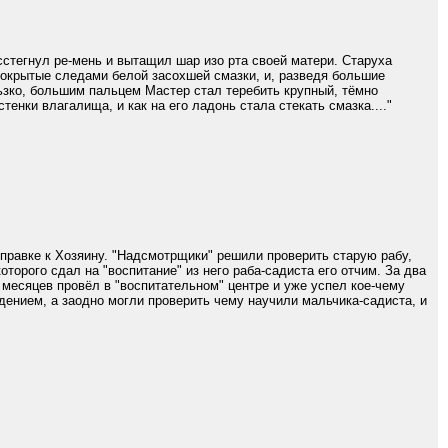
сстегнул ре-мень и вытащил шар изо рта своей матери. Старуха
окрытые следами белой засохшей смазки, и, разведя большие
ьзко, большим пальцем Мастер стал теребить крупный, тёмно
енки влагалища, и как на его ладонь стала стекать смазка...."
отправке к Хозяину. "Надсмотрщики" решили проверить старую рабу,
торого сдал на "воспитание" из него раба-садиста его отчим. За два
о месяцев провёл в "воспитательном" центре и уже успел кое-чему
ением, а заодно могли проверить чему научили мальчика-садиста, и