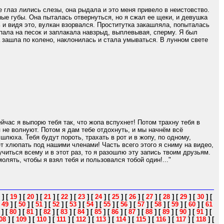
е глаз лились слезы, она рыдала и это меня привело в неистовство.
ные губы. Она пыталась отвернуться, но я сжал ее щеки, и девушка
ь и видя это, вулкан взорвался. Проститутка закашляла, попыталась
 упала на песок и заплакала навзрыд, выплевывая, сперму. Я был
 зашла по колено, наклонилась и стала умываться. В лунном свете
ейчас я выпорю тебя так, что жопа вспухнет! Потом трахну тебя в
я не волнуют. Потом я дам тебе отдохнуть, и мы начнём всё
шлюха. Тебя будут пороть, трахать в рот и в жопу, по одному,
ет хлюпать под нашими членами! Часть всего этого я сниму на видео,
читься всему и в этот раз, то я разошлю эту запись твоим друзьям.
лять, чтобы я взял тебя и пользовался тобой один!..."
]
[
19
]
[
20
]
[
21
]
[
22
]
[
23
]
[
24
]
[
25
]
[
26
]
[
27
]
[
28
]
[
29
]
[
30
]
[
[
49
]
[
50
]
[
51
]
[
52
]
[
53
]
[
54
]
[
55
]
[
56
]
[
57
]
[
58
]
[
59
]
[
60
]
[
61
]
[
80
]
[
81
]
[
82
]
[
83
]
[
84
]
[
85
]
[
86
]
[
87
]
[
88
]
[
89
]
[
90
]
[
91
]
[
08
]
[
109
]
[
110
]
[
111
]
[
112
]
[
113
]
[
114
]
[
115
]
[
116
]
[
117
]
[
118
]
[