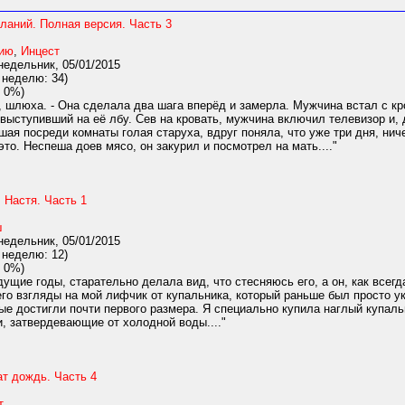
ланий. Полная версия. Часть 3
нию
,
Инцест
едельник, 05/01/2015
 неделю: 34)
 0%)
 шлюха. - Она сделала два шага вперёд и замерла. Мужчина встал с кро
 выступивший на её лбу. Сев на кровать, мужчина включил телевизор и, 
ая посреди комнаты голая старуха, вдруг поняла, что уже три дня, ничег
то. Неспеша доев мясо, он закурил и посмотрел на мать...."
 Настя. Часть 1
ш
едельник, 05/01/2015
 неделю: 12)
 0%)
дущие годы, старательно делала вид, что стесняюсь его, а он, как всегд
его взгляды на мой лифчик от купальника, который раньше был просто у
ые достигли почти первого размера. Я специально купила наглый купаль
, затвердевающие от холодной воды...."
ат дождь. Часть 4
т