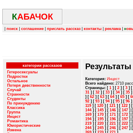
К
АБАЧОК
|
поиск
|
соглашение
|
прислать рассказ
|
контакты
|
реклама
|
н
ов
Результаты
категории рассказов
Гетеросексуалы
Подростки
Категория:
Инцест
Остальное
Всего найдено:
2710 рас
Потеря девственности
Страницы:
[
1
]
[
2
]
[
3
]
Случай
31
]
[
32
]
[
33
]
[
34
]
[
35
Странности
]
[
62
]
[
63
]
[
64
]
[
65
]
[
6
Студенты
92
]
[
93
]
[
94
]
[
95
]
[
96
По принуждению
119
]
[
120
]
[
121
]
[
122
]
Классика
144
]
[
145
]
[
146
]
[
147
]
Группа
169
]
[
170
]
[
171
]
[
172
]
Инцест
194
]
[
195
]
[
196
]
[
197
]
Романтика
219
]
[
220
]
[
221
]
[
222
]
Юмористические
244
]
[
245
]
[
246
]
[
247
]
Измена
269
]
[
270
]
[
271
]