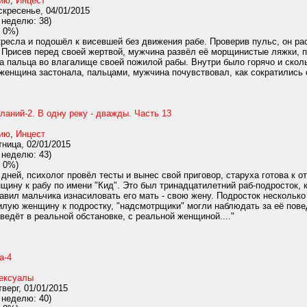
нию
,
Инцест
кресенье, 04/01/2015
 неделю: 38)
 0%)
ресла и подошёл к висевшей без движения рабе. Проверив пульс, он ра
 Присев перед своей жертвой, мужчина развёл её морщинистые ляжки, п
а пальца во влагалище своей пожилой рабы. Внутри было горячо и скол
женщина застонала, пальцами, мужчина почувствовал, как сократились ст
аний-2. В одну реку - дважды. Часть 13
нию
,
Инцест
ница, 02/01/2015
 неделю: 43)
 0%)
дней, психолог провёл тесты и вынес свой приговор, старуха готова к 
щину к рабу по имени "Кид". Это был тринадцатилетний раб-подросток, ко
ставил мальчика изнасиловать его мать - свою жену. Подросток нескольк
лую женщину к подростку, "надсмотрщики" могли наблюдать за её повед
оведёт в реальной обстановке, с реальной женщиной...."
а-4
ексуалы
верг, 01/01/2015
 неделю: 40)