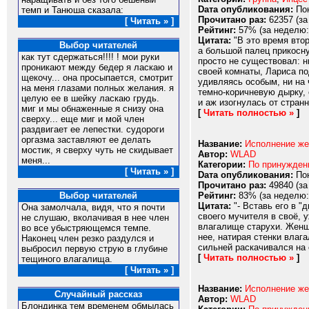
Dата опубликования:
Пон
темп и Танюша сказала:
Прочитано раз:
62357 (за
[ Читать » ]
Рейтинг:
57% (за неделю:
Цитата:
"В это время втор
Выбор читателей
а большой палец прикосну
как тут сдержаться!!!! ! мои руки
просто не существовал: н
проникают между бедер я ласкаю и
своей комнаты, Лариса по
щекочу... она просыпается, смотрит
удивляясь особым, ни на 
на меня глазами полных желания. я
темно-коричневую дырку, 
целую ее в шейку ласкаю грудь.
и аж изогнулась от стран
миг и мы обнаженные я снизу она
[
Читать полностью »
]
сверху... еще миг и мой член
раздвигает ее лепестки. судороги
оргазма заставляют ее делать
Название:
Исполнение же
мостик, я сверху чуть не скидывает
Автор:
WLAD
меня...
Категории:
По принужде
[ Читать » ]
Dата опубликования:
Пон
Прочитано раз:
49840 (за
Рейтинг:
83% (за неделю:
Выбор читателей
Цитата:
"- Вставь его в "
Она замолчала, видя, что я почти
своего мучителя в своё, 
не слушаю, вколачивая в нее член
влагалище старухи. Женщи
во все убыстряющемся темпе.
нее, натирая стенки влага
Наконец член резко раздулся и
сильней раскачивался на 
выбросил первую струю в глубине
[
Читать полностью »
]
тещиного влагалища.
[ Читать » ]
Название:
Исполнение жел
Случайный рассказ
Автор:
WLAD
Блондинка тем временем обмылась