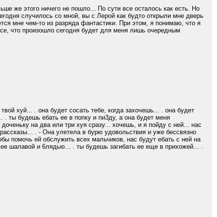
ьше же этого ничего не пошло... По сути все осталось как есть. Но
сегодня случилось со мной, вы с Лерой как будто открыли мне дверь
тся мне чем-то из разряда фантастики. При этом, я понимаю, что я
 все, что произошло сегодня будет для меня лишь очередным
вой xyй... . она будет сосать тебе, когда захочешь... . она будет
. . ты будешь eбать ее в попку и пи3ду, а она будет меня
ченьку на два или три xyя сразу... хочешь, и я пойду с ней... нас
 рассказы... . - Она улетела в бурю удовольствия и уже бессвязно
обы помочь ей обслужить всех мальчиков, нас будут eбать с ней на
е шалавой и 6лядью... . ты будешь загибать ее еще в прихожей... .