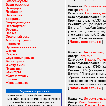
Гомосексуалы
Ваши рассказы
Название:
Исполнение же
Экзекуция
Автор:
WLAD
Лесбиянки
Категории:
По принужде
Эксклюзив
Dата опубликования:
Пон
Зоофилы
Прочитано раз:
57833 (за
Запредельщина
Рейтинг:
67% (за неделю:
Наблюдатели
Цитата:
"- Подойди ближе,
Эротика
усмехнулся, заметив пот,
Поэзия
сногсшибательный. Стоявш
Оральный секс
слюну. Мужчина заметил э
А в попку лучше
[
Читать полностью »
]
Фантазии
Эротическая сказка
Фетиш
Название:
Японское чудо.
Сперма
Автор:
Тарантул
Служебный роман
Категории:
Инцест
,
Фети
Бисексуалы
Dата опубликования:
Пон
Я хочу пи-пи
Прочитано раз:
37143 (за
Пушистики
Рейтинг:
38% (за неделю:
Свингеры
Цитата:
"Я, как и в преды
Жено-мужчины
обращал внимание, - это 
Клизма
настоящих сисечек, котор
Жена-шлюшка
оттопыривали мои сосочки
[
Читать полностью »
]
Случайный рассказ
Из-за того что она была очень
Название:
Во всем винов
мокрой я никак не мог приблизится к
Автор:
Илья Злотников
тому чтобы кончить, я продолжал
Категории:
Группа
,
Инцес
наращивать и без того бешеный