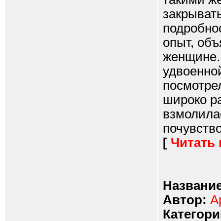
закрывать
подробно
опыт, объ
женщине. 
удвоенно
посмотрел
широко ра
взмолилас
почувство
[
Читать
Название
Автор:
А
Категори