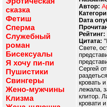
Эротическая
Автор:
А
сказка
Категори
Фетиш
Dата опу
Сперма
Прочитан
Рейтинг:
Служебный
Цитата:
"
роман
Свете, ос
Бисексуалы
представи
представ
Я хочу пи-пи
Сергей о
Пушистики
раздетьс
Свингеры
кровать и
Жено-мужчины
лежала, з
клитор. 
Клизма
кровати и