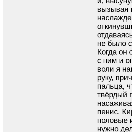
и, высуну
вызывая 
наслажде
откинувш
отдаваясь
не было с
Когда он 
с ним и 
воли я на
руку, при
пальца, ч
твёрдый п
насаживая
пенис. К
половые и
нужно дел