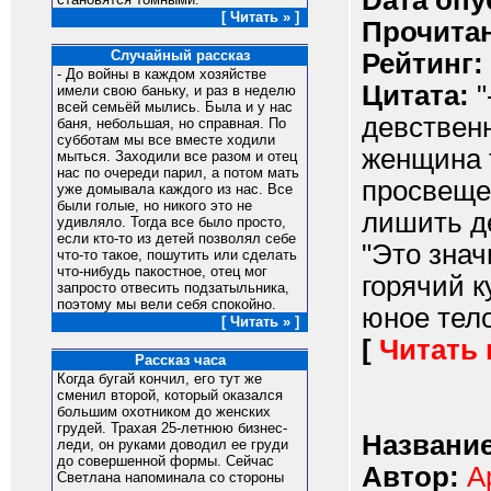
Dата опу
[ Читать » ]
Прочитан
Случайный рассказ
Рейтинг:
- До войны в каждом хозяйстве
Цитата:
"
имели свою баньку, и раз в неделю
всей семьёй мылись. Была и у нас
девственн
баня, небольшая, но справная. По
субботам мы все вместе ходили
женщина 
мыться. Заходили все разом и отец
нас по очереди парил, а потом мать
просвещен
уже домывала каждого из нас. Все
были голые, но никого это не
лишить де
удивляло. Тогда все было просто,
если кто-то из детей позволял себе
"Это знач
что-то такое, пошутить или сделать
что-нибудь пакостное, отец мог
горячий к
запросто отвесить подзатыльника,
поэтому мы вели себя спокойно.
юное тел
[ Читать » ]
[
Читать
Рассказ часа
Когда бугай кончил, его тут же
сменил второй, который оказался
большим охотником до женских
грудей. Трахая 25-летнюю бизнес-
Название
леди, он руками доводил ее груди
до совершенной формы. Сейчас
Автор:
А
Светлана напоминала со стороны