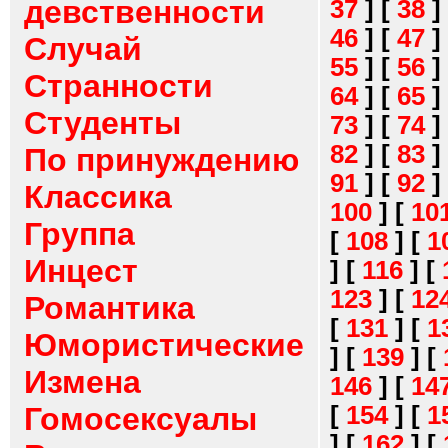
девственности
37
]
[
38
]
46
]
[
47
]
Случай
55
]
[
56
]
Странности
64
]
[
65
]
Студенты
73
]
[
74
]
82
]
[
83
]
По принуждению
91
]
[
92
]
Классика
100
]
[
10
Группа
[
108
]
[
1
Инцест
]
[
116
]
[
123
]
[
12
Романтика
[
131
]
[
1
Юмористические
]
[
139
]
[
Измена
146
]
[
14
[
154
]
[
1
Гомосексуалы
]
[
162
]
[