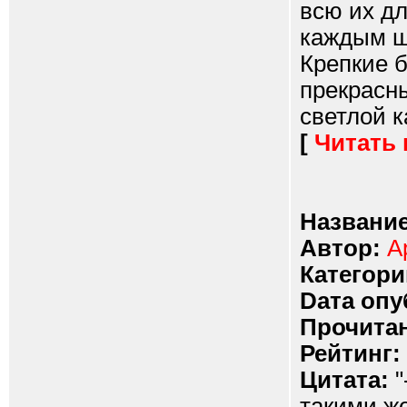
всю их дл
каждым ша
Крепкие б
прекрасны
светлой к
[
Читать
Название
Автор:
А
Категори
Dата опу
Прочитан
Рейтинг:
Цитата:
"
такими же