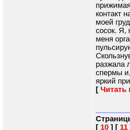
прижимая
контакт н
моей гру
сосок. Я,
меня орга
пульсиру
Скользнув
разжала л
спермы и,
яркий при
[
Читать
Страниц
[
10
]
[
11