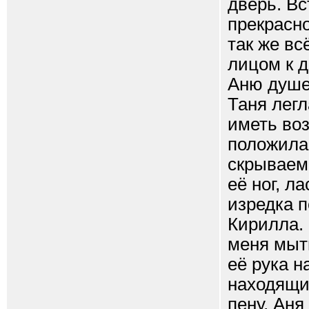
дверь. Вс
прекрасно
так же вс
лицом к 
Аню душе
Таня легл
иметь воз
положила 
скрываем
её ног, л
изредка п
Кирилла.
меня мыт
её рука н
находящи
пену, Аня