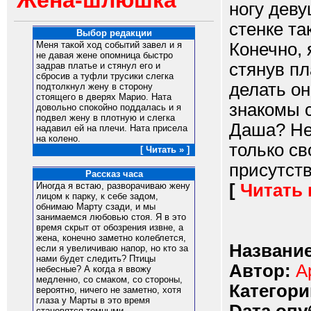
Жена-шлюшка
ногу деву
стенке та
Выбор редакции
Конечно, 
Меня такой ход событий завел и я
не давая жене опомница быстро
стянув пл
задрав платье и стянул его и
сбросив а туфли трусики слегка
делать о
подтолкнул жену в сторону
стоящего в дверях Марио. Ната
знакомы 
довольно спокойно поддалась и я
подвел жену в плотную и слегка
Даша? Не
надавил ей на плечи. Ната присела
на колено.
только св
[ Читать » ]
присутств
Рассказ часа
[
Читать
Иногда я встаю, разворачиваю жену
лицом к парку, к себе задом,
обнимаю Марту сзади, и мы
занимаемся любовью стоя. Я в это
время скрыт от обозрения извне, а
жена, конечно заметно колеблется,
Название
если я увеличиваю напор, но кто за
нами будет следить? Птицы
Автор:
А
небесные? А когда я ввожу
медленно, со смаком, со стороны,
Категори
вероятно, ничего не заметно, хотя
глаза у Марты в это время
становятся томными.