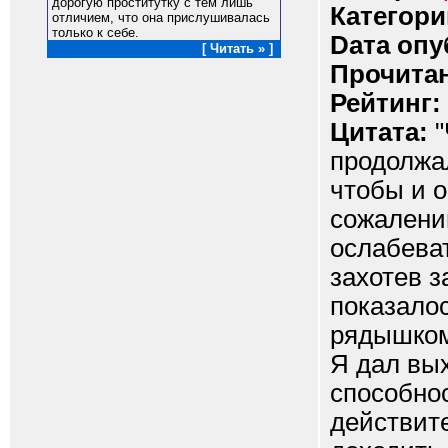
дорогую проститутку с тем лишь
Категори
отличием, что она прислушивалась
только к себе.
Dата опу
[ Читать » ]
Прочитан
Рейтинг:
Цитата:
"
продолжал
чтобы и о
сожалению
ослабеват
захотев з
показалос
рядышком
Я дал вы
способно
действит