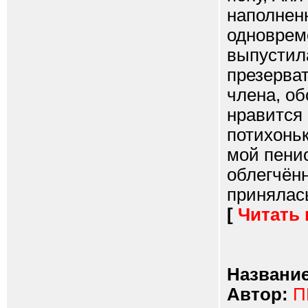
наполнен
одноврем
выпустила
презерват
члена, об
нравится 
потихонь
мой пенис
облегчённ
принялась
[
Читать
Название
Автор:
П