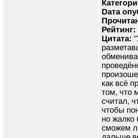
Категори
Dата опу
Прочитан
Рейтинг:
Цитата:
"
разметав
обменива
проведённ
произоше
как всё п
том, что 
считал, ч
чтобы пон
но жалко 
сможем ли
дальше ве