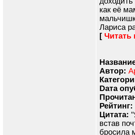
доходить 
как её ма
мальчишко
Лариса ра
[
Читать
Название
Автор:
А
Категори
Dата опу
Прочитан
Рейтинг:
Цитата:
"
встав поч
бросила 