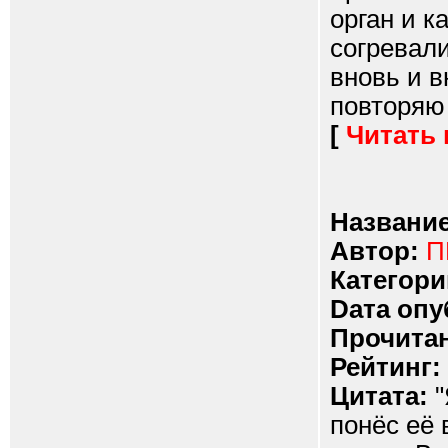
орган и к
согревали
вновь и в
повторяю 
[
Читать
Название
Автор:
П
Категори
Dата опу
Прочитан
Рейтинг:
Цитата:
"
понёс её 