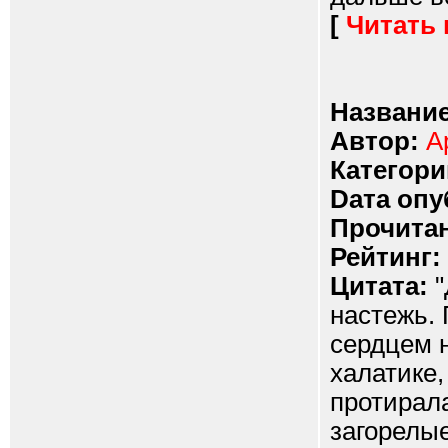
[
Читать
Название
Автор:
А
Категори
Dата опу
Прочитан
Рейтинг:
Цитата:
"
настежь. 
сердцем н
халатике,
протирала
загорелы