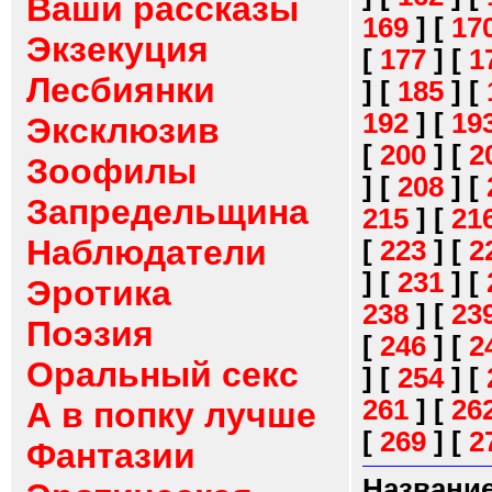
Ваши рассказы
169
]
[
17
Экзекуция
[
177
]
[
1
Лесбиянки
]
[
185
]
[
192
]
[
19
Эксклюзив
[
200
]
[
2
Зоофилы
]
[
208
]
[
Запредельщина
215
]
[
21
Наблюдатели
[
223
]
[
2
]
[
231
]
[
Эротика
238
]
[
23
Поэзия
[
246
]
[
2
Оральный секс
]
[
254
]
[
261
]
[
26
А в попку лучше
[
269
]
[
2
Фантазии
Название