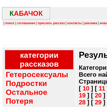
К
АБАЧОК
|
поиск
|
соглашение
|
прислать рассказ
|
контакты
|
реклама
|
н
ов
Резул
категории
рассказов
Категори
Гетеросексуалы
Всего на
Страниц
Подростки
[
10
]
[
11
Остальное
19
]
[
20
]
Потеря
28
]
[
29
]