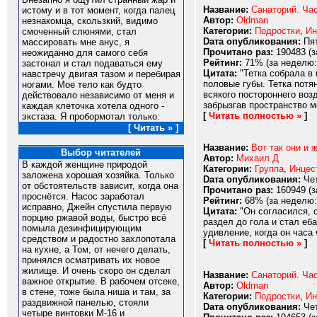
Название:
Санаторий. Час
истому и в тот момент, когда палец
Автор:
Oldman
незнакомца, скользкий, видимо
Категории:
Подростки
,
Ин
смоченный слюнями, стал
Dата опубликования:
Пят
массировать мне анус, я
Прочитано раз:
190483 (з
неожиданно для самого себя
Рейтинг:
71% (за неделю:
застонал и стал подаваться ему
Цитата:
"Тетка собрала в 
навстречу двигая тазом и перебирая
половые губы. Тетка потя
ногами. Мое тело как будто
всякого постороннего воз
действовало независимо от меня и
забрызгав пространство м
каждая клеточка хотела одного -
[
Читать полностью »
]
экстаза. Я пробормотал только:
[ Читать » ]
Название:
Вот так они и 
Выбор читателей
Автор:
Михаил Д
В каждой женщине природой
Категории:
Группа
,
Инцес
заложена хорошая хозяйка. Только
Dата опубликования:
Чет
от обстоятельств зависит, когда она
Прочитано раз:
160949 (з
проснётся. Насос заработал
Рейтинг:
68% (за неделю:
исправно, Джейн спустила первую
Цитата:
"Он согласился, с
порцию ржавой воды, быстро всё
раздел до гола и стал еб
помыла дезинфицирующим
удивление, когда он часа 
средством и радостно захлопотала
[
Читать полностью »
]
на кухне, а Том, от нечего делать,
принялся осматривать их новое
жилище. И очень скоро он сделал
Название:
Санаторий. Час
важное открытие. В рабочем отсеке,
Автор:
Oldman
в стене, тоже была ниша и там, за
Категории:
Подростки
,
Ин
раздвижной панелью, стояли
Dата опубликования:
Чет
четыре винтовки М-16 и