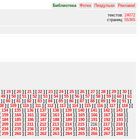
Библиотека
Фотки
Пиздульки
Реклама!
текстов:
24072
страниц:
55365
]
[
19
]
[
20
]
[
21
]
[
22
]
[
23
]
[
24
]
[
25
]
[
26
]
[
27
]
[
28
]
[
29
]
[
30
]
[
[
49
]
[
50
]
[
51
]
[
52
]
[
53
]
[
54
]
[
55
]
[
56
]
[
57
]
[
58
]
[
59
]
[
60
]
[
61
]
[
80
]
[
81
]
[
82
]
[
83
]
[
84
]
[
85
]
[
86
]
[
87
]
[
88
]
[
89
]
[
90
]
[
91
]
[
08
]
[
109
]
[
110
]
[
111
]
[
112
]
[
113
]
[
114
]
[
115
]
[
116
]
[
117
]
[
118
]
[
[
134
]
[
135
]
[
136
]
[
137
]
[
138
]
[
139
]
[
140
]
[
141
]
[
142
]
[
143
]
[
[
159
]
[
160
]
[
161
]
[
162
]
[
163
]
[
164
]
[
165
]
[
166
]
[
167
]
[
168
]
[
[
184
]
[
185
]
[
186
]
[
187
]
[
188
]
[
189
]
[
190
]
[
191
]
[
192
]
[
193
]
[
[
209
]
[
210
]
[
211
]
[
212
]
[
213
]
[
214
]
[
215
]
[ 216 ]
[
217
]
[
218
]
[
[
234
]
[
235
]
[
236
]
[
237
]
[
238
]
[
239
]
[
240
]
[
241
]
[
242
]
[
243
]
[
[
259
]
[
260
]
[
261
]
[
262
]
[
263
]
[
264
]
[
265
]
[
266
]
[
267
]
[
268
]
[