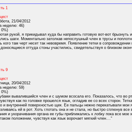
ть 1
цест
бота, 21/04/2012
а неделю: 46)
 0%)
тая рукой, я прикидывал куда бы направить готовую вот-вот брызнуть и
лись шаги. Моментально затолкав непослушный член в трусы и поплотне
ь кого там черт несет так невовремя. Появление тетки в сопровождении 
доносящиеся оттуда стоны участились, свидетельствуя о близком оконч
ть 9
цест
ница, 20/04/2012
а неделю: 59)
 0%)
губами вывалившийся член и с шумом всосала его. Показалось, что во р
увствуя как по головке прошелся язык, огладив ее со всех сторон. Тетк
но и внутренней поверхностью щек. Ее пальцы нежно перекатывали мои яи
зливаясь ей в рот. Хоть глотать она и не стала, но быстро сплюнув вс
ния и укорачивания органа ее губы приближались к лобку пока все мое хо
таком положении, чувствуя как язык ворочает мягкий член...."