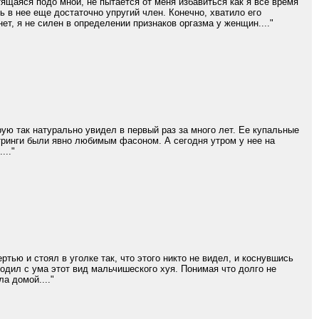
ящаяся подо мной, не пытается от меня избавиться как я все время
ь в нее еще достаточно упругий член. Конечно, хватило его
ет, я не силен в определении признаков оргазма у женщин...."
рую так натурально увидел в первый раз за много лет. Ее купальные
стринги были явно любимым фасоном. А сегодня утром у нее на
..."
тью и стоял в уголке так, что этого никто не видел, и коснувшись
водил с ума этот вид мальчишеского хуя. Понимая что долго не
а домой...."