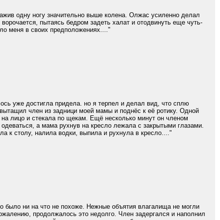
нажив одну ногу значительно выше колена. Олжас усиленно делал
же ворочается, пытаясь бедром задеть халат и отодвинуть еще чуть-
о меня в своих предположениях...."
лось уже достигла придела. но я терпел и делал вид, что сплю
 вытащил член из задници моей мамы и поднёс к её ротику. Одной
, на лицо и стекала по щекам. Ещё несколько минут он членом
 одеваться, а мама рухнув на кресло лежала с закрытыми глазами.
 к столу, налила водки, выпила и рухнула в кресло...."
о было ни на что не похоже. Нежные объятия влагалища не могли
сожалению, продолжалось это недолго. Член задергался и наполнил