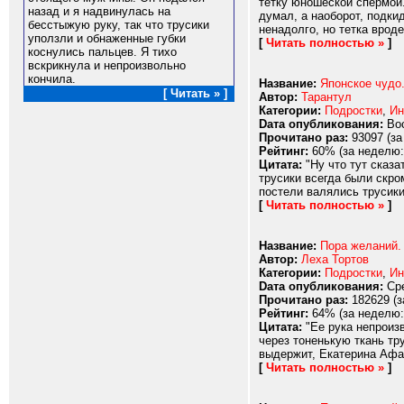
тетку юношеской спермой.
назад и я надвинулась на
думал, а наоборот, подки
бесстыжую руку, так что трусики
ненадолго, но тетка врод
уползли и обнаженные губки
[
Читать полностью »
]
коснулись пальцев. Я тихо
вскрикнула и непроизвольно
кончила.
Название:
Японское чудо.
[ Читать » ]
Автор:
Тарантул
Категории:
Подростки
,
Ин
Dата опубликования:
Вос
Прочитано раз:
93097 (за
Рейтинг:
60% (за неделю:
Цитата:
"Ну что тут сказа
трусики всегда были скро
постели валялись трусики
[
Читать полностью »
]
Название:
Пора желаний.
Автор:
Леха Тортов
Категории:
Подростки
,
Ин
Dата опубликования:
Сре
Прочитано раз:
182629 (з
Рейтинг:
64% (за неделю:
Цитата:
"Ее рука непроизв
через тоненькую ткань тр
выдержит, Екатерина Афан
[
Читать полностью »
]