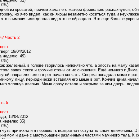
а неделю: 51)
 0%)
дной из кроватей, причем халат его матери фривольно распахнулся, об
сторону, но я-то видел, как он якобы незаметно коситься туда и неуклю
 это внимания или делала вид что не обращала. Это еще больше укрепил
я? Часть 2
цест
верг, 19/04/2012
а неделю: 49)
 0%)
ак железный, в голове творилось непонятно что, а злость на маму каза
стоял запах секса и громкие стоны от их сношения. Ещё немного и Дима
ругой направляя член в рот начал кончать. Сперма попадала маме в рот
иному лицу, периодически вставляя его маме в рот. Кончив дима начал
ко хлопнув дверью. Мама сразу встала и закрыла за ним дверь, подошла
ть 5
цест
да, 18/04/2012
а неделю: 35)
 0%)
а чуть притихла и я перешел к возвратно-поступательным движениям. Эт
нанизмом и даже с мастурбацией различными частями маминого тела. К 