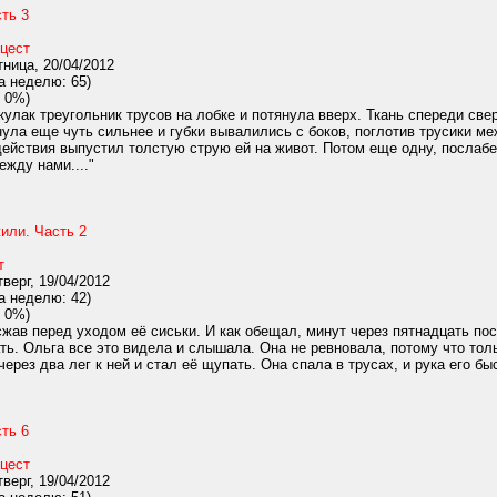
ть 3
цест
ница, 20/04/2012
а неделю: 65)
 0%)
кулак треугольник трусов на лобке и потянула вверх. Ткань спереди све
нула еще чуть сильнее и губки вывалились с боков, поглотив трусики ме
действия выпустил толстую струю ей на живот. Потом еще одну, послабе
ежду нами...."
жили. Часть 2
т
верг, 19/04/2012
а неделю: 42)
 0%)
жав перед уходом её сиськи. И как обещал, минут через пятнадцать посл
ать. Ольга все это видела и слышала. Она не ревновала, потому что тол
через два лег к ней и стал её щупать. Она спала в трусах, и рука его быс
ть 6
цест
верг, 19/04/2012