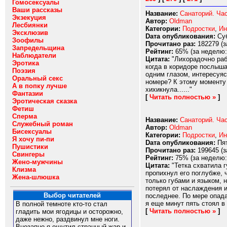
Гомосексуалы
Ваши рассказы
Название:
Санаторий. Час
Экзекуция
Автор:
Oldman
Лесбиянки
Категории:
Подростки
,
Ин
Эксклюзив
Dата опубликования:
Суб
Зоофилы
Прочитано раз:
182279 (з
Запредельщина
Рейтинг:
65% (за неделю:
Наблюдатели
Цитата:
"Лихорадочно рабо
Эротика
когда в коридоре послыша
Поэзия
одним глазом, интересуяс
Оральный секс
номере? К этому моменту 
А в попку лучше
хихикнула......"
Фантазии
[
Читать полностью »
]
Эротическая сказка
Фетиш
Сперма
Название:
Санаторий. Час
Служебный роман
Автор:
Oldman
Бисексуалы
Категории:
Подростки
,
Ин
Я хочу пи-пи
Dата опубликования:
Пят
Пушистики
Прочитано раз:
199645 (з
Свингеры
Рейтинг:
75% (за неделю:
Жено-мужчины
Цитата:
"Тетка схватила 
Клизма
пропихнул его поглубже, ч
Жена-шлюшка
только губами и языком, 
потерял от наслаждения и
Выбор читателей
последнее. По мере опада
я еще минут пять стоял в 
В полной темноте кто-то стал
[
Читать полностью »
]
гладить мои ягодицы и осторожно,
даже нежно, раздвинул мне ноги.
Внезапно я ощутил странный жар и