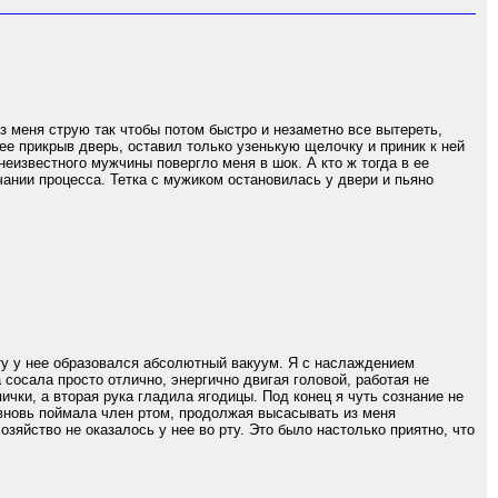
з меня струю так чтобы потом быстро и незаметно все вытереть,
е прикрыв дверь, оставил только узенькую щелочку и приник к ней
неизвестного мужчины повергло меня в шок. А кто ж тогда в ее
ании процесса. Тетка с мужиком остановилась у двери и пьяно
ту у нее образовался абсолютный вакуум. Я с наслаждением
а сосала просто отлично, энергично двигая головой, работая не
чки, а вторая рука гладила ягодицы. Под конец я чуть сознание не
е вновь поймала член ртом, продолжая высасывать из меня
зяйство не оказалось у нее во рту. Это было настолько приятно, что