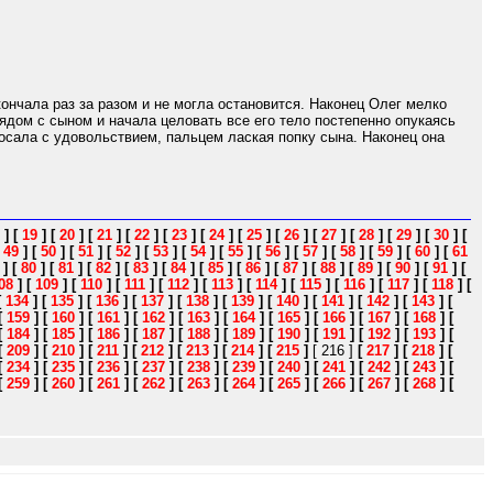
кончала раз за разом и не могла остановится. Наконец Олег мелко
рядом с сыном и начала целовать все его тело постепенно опукаясь
сосала с удовольствием, пальцем лаская попку сына. Наконец она
]
[
19
]
[
20
]
[
21
]
[
22
]
[
23
]
[
24
]
[
25
]
[
26
]
[
27
]
[
28
]
[
29
]
[
30
]
[
[
49
]
[
50
]
[
51
]
[
52
]
[
53
]
[
54
]
[
55
]
[
56
]
[
57
]
[
58
]
[
59
]
[
60
]
[
61
]
[
80
]
[
81
]
[
82
]
[
83
]
[
84
]
[
85
]
[
86
]
[
87
]
[
88
]
[
89
]
[
90
]
[
91
]
[
08
]
[
109
]
[
110
]
[
111
]
[
112
]
[
113
]
[
114
]
[
115
]
[
116
]
[
117
]
[
118
]
[
[
134
]
[
135
]
[
136
]
[
137
]
[
138
]
[
139
]
[
140
]
[
141
]
[
142
]
[
143
]
[
[
159
]
[
160
]
[
161
]
[
162
]
[
163
]
[
164
]
[
165
]
[
166
]
[
167
]
[
168
]
[
[
184
]
[
185
]
[
186
]
[
187
]
[
188
]
[
189
]
[
190
]
[
191
]
[
192
]
[
193
]
[
[
209
]
[
210
]
[
211
]
[
212
]
[
213
]
[
214
]
[
215
]
[ 216 ]
[
217
]
[
218
]
[
[
234
]
[
235
]
[
236
]
[
237
]
[
238
]
[
239
]
[
240
]
[
241
]
[
242
]
[
243
]
[
[
259
]
[
260
]
[
261
]
[
262
]
[
263
]
[
264
]
[
265
]
[
266
]
[
267
]
[
268
]
[