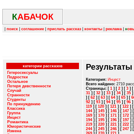
К
АБАЧОК
|
поиск
|
соглашение
|
прислать рассказ
|
контакты
|
реклама
|
н
ов
Результаты
категории рассказов
Гетеросексуалы
Подростки
Категория:
Инцест
Остальное
Всего найдено:
2710 рас
Потеря девственности
Страницы:
[
1
]
[
2
]
[
3
]
Случай
31
]
[
32
]
[
33
]
[
34
]
[
35
Странности
]
[
62
]
[
63
]
[
64
]
[
65
]
[
6
Студенты
92
]
[
93
]
[
94
]
[
95
]
[
96
По принуждению
119
]
[
120
]
[
121
]
[
122
]
Классика
144
]
[
145
]
[
146
]
[
147
]
Группа
169
]
[
170
]
[
171
]
[
172
]
Инцест
194
]
[
195
]
[
196
]
[
197
]
Романтика
219
]
[
220
]
[
221
]
[
222
]
Юмористические
244
]
[
245
]
[
246
]
[
247
]
Измена
269
]
[
270
]
[
271
]