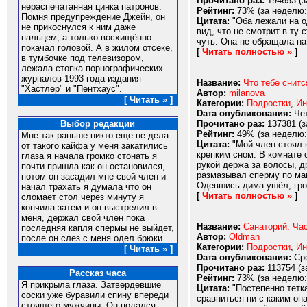
Прочитано раз:
194653 (з
нераспечатанная цинка патронов.
Рейтинг:
73% (за неделю:
Помня предупреждение Джейн, он
Цитата:
"Оба лежали на о
не прикоснулся к ним даже
вид, что не смотрит в ту 
пальцем, а только восхищённо
чуть. Она не обращала на
покачал головой. А в жилом отсеке,
[
Читать полностью »
]
в тумбочке под телевизором,
лежала стопка порнографических
журналов 1993 года издания-
Название:
Что тебе снитс
"Хастлер" и "Пентхаус".
Автор:
milanova
[ Читать » ]
Категории:
Подростки
,
Ин
Dата опубликования:
Чет
Прочитано раз:
137381 (з
Выбор редакции
Рейтинг:
49% (за неделю:
Мне так раньше никто еще не дела
Цитата:
"Мой член стоял к
от такого кайфа у меня закатились
крепким сном. В комнате 
глаза я начала громко стонать я
рукой держа за волосы, д
почти пришла как он остановился,
размазывал сперму по мам
потом он засадил мне свой член и
Одевшись дима ушёл, гром
начал трахать я думала что он
[
Читать полностью »
]
сломает стол через минуту я
кончила затем и он выстрелил в
меня, держал свой член пока
Название:
Санаторий. Час
последняя капля спермы не выйдет,
Автор:
Oldman
после он слез с меня одел брюки.
Категории:
Подростки
,
Ин
[ Читать » ]
Dата опубликования:
Сре
Прочитано раз:
113754 (з
Рассказ часа
Рейтинг:
73% (за неделю:
Я прикрыла глаза. Затвердевшие
Цитата:
"Постепенно тетк
соски уже буравили спину впереди
сравниться ни с каким о
стоящего мужчины. Он подался