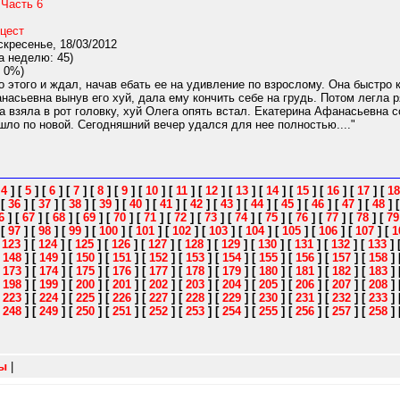
 Часть 6
цест
кресенье, 18/03/2012
а неделю: 45)
 0%)
 этого и ждал, начав ебать ее на удивление по взрослому. Она быстро 
насьевна вынув его хуй, дала ему кончить себе на грудь. Потом легла 
на взяла в рот головку, хуй Олега опять встал. Екатерина Афанасьевна 
ошло по новой. Сегодняшний вечер удался для нее полностью...."
[
4
]
[
5
]
[
6
]
[
7
]
[
8
]
[
9
]
[
10
]
[
11
]
[
12
]
[
13
]
[
14
]
[
15
]
[
16
]
[
17
]
[
18
]
[
36
]
[
37
]
[
38
]
[
39
]
[
40
]
[
41
]
[
42
]
[
43
]
[
44
]
[
45
]
[
46
]
[
47
]
[
48
]
6
]
[
67
]
[
68
]
[
69
]
[
70
]
[
71
]
[
72
]
[
73
]
[
74
]
[
75
]
[
76
]
[
77
]
[
78
]
[
79
]
[
97
]
[
98
]
[
99
]
[
100
]
[
101
]
[
102
]
[
103
]
[
104
]
[
105
]
[
106
]
[
107
]
[
1
[
123
]
[
124
]
[
125
]
[
126
]
[
127
]
[
128
]
[
129
]
[
130
]
[
131
]
[
132
]
[
133
]
[
148
]
[
149
]
[
150
]
[
151
]
[
152
]
[
153
]
[
154
]
[
155
]
[
156
]
[
157
]
[
158
]
[
173
]
[
174
]
[
175
]
[
176
]
[
177
]
[
178
]
[
179
]
[
180
]
[
181
]
[
182
]
[
183
]
[
198
]
[
199
]
[
200
]
[
201
]
[
202
]
[
203
]
[
204
]
[
205
]
[
206
]
[
207
]
[
208
]
[
223
]
[
224
]
[
225
]
[
226
]
[
227
]
[
228
]
[
229
]
[
230
]
[
231
]
[
232
]
[
233
]
[
248
]
[
249
]
[
250
]
[
251
]
[
252
]
[
253
]
[
254
]
[
255
]
[
256
]
[
257
]
[
258
]
зы
|