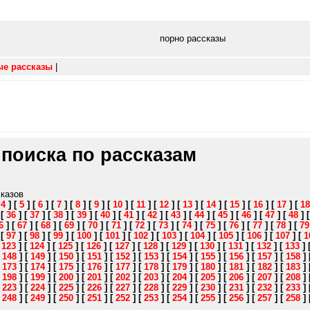
порно рассказы
ые рассказы
|
 поиска по рассказам
сказов
[
4
]
[
5
]
[
6
]
[
7
]
[
8
]
[
9
]
[
10
]
[
11
]
[
12
]
[
13
]
[
14
]
[
15
]
[
16
]
[
17
]
[
18
]
[
36
]
[
37
]
[
38
]
[
39
]
[
40
]
[
41
]
[
42
]
[
43
]
[
44
]
[
45
]
[
46
]
[
47
]
[
48
]
6
]
[
67
]
[
68
]
[
69
]
[
70
]
[
71
]
[
72
]
[
73
]
[
74
]
[
75
]
[
76
]
[
77
]
[
78
]
[
79
]
[
97
]
[
98
]
[
99
]
[
100
]
[
101
]
[
102
]
[
103
]
[
104
]
[
105
]
[
106
]
[
107
]
[
1
[
123
]
[
124
]
[
125
]
[
126
]
[
127
]
[
128
]
[
129
]
[
130
]
[
131
]
[
132
]
[
133
]
[
148
]
[
149
]
[
150
]
[
151
]
[
152
]
[
153
]
[
154
]
[
155
]
[
156
]
[
157
]
[
158
]
[
173
]
[
174
]
[
175
]
[
176
]
[
177
]
[
178
]
[
179
]
[
180
]
[
181
]
[
182
]
[
183
]
[
198
]
[
199
]
[
200
]
[
201
]
[
202
]
[
203
]
[
204
]
[
205
]
[
206
]
[
207
]
[
208
]
[
223
]
[
224
]
[
225
]
[
226
]
[
227
]
[
228
]
[
229
]
[
230
]
[
231
]
[
232
]
[
233
]
[
248
]
[
249
]
[
250
]
[
251
]
[
252
]
[
253
]
[
254
]
[
255
]
[
256
]
[
257
]
[
258
]