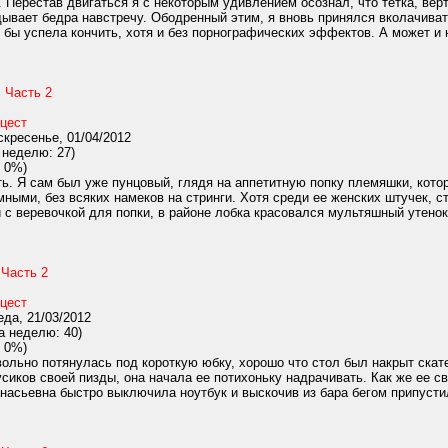
 Перестав двигаться я с некоторым удивлением осознал, что тетка, верт
дывает бедра навстречу. Ободренный этим, я вновь принялся вколачиват
е бы успела кончить, хотя и без порнографических эффектов. А может и н
 Часть 2
цест
кресенье, 01/04/2012
 неделю: 27)
 0%)
ть. Я сам был уже пунцовый, глядя на аппетитную попку племяшки, кото
мными, без всяких намеков на стринги. Хотя среди ее женских штучек, 
 с веревочкой для попки, в районе лобка красовался мультяшный утенок.
 Часть 2
цест
да, 21/03/2012
а неделю: 40)
 0%)
ольно потянулась под короткую юбку, хорошо что стол был накрыт скатер
усиков своей пизды, она начала ее потихоньку надрачивать. Как же ее с
асьевна быстро выключила ноутбук и выскочив из бара бегом припустил