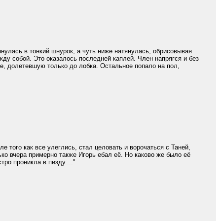
рнулась в тонкий шнурок, а чуть ниже натянулась, обрисовывая
жду собой. Это оказалось последней каплей. Член напрягся и без
е, долетевшую только до лобка. Остальное попало на пол,
е того как все улеглись, стал целовать и ворочаться с Таней,
ько вчера примерно также Игорь ебал её. Но каково же было её
тро проникла в пизду...."