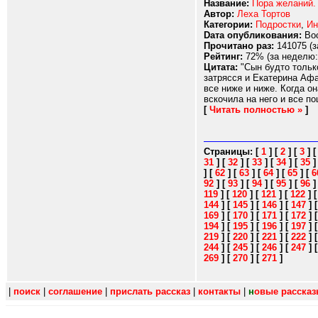
Название:
Пора желаний.
Автор:
Леха Тортов
Категории:
Подростки
,
Ин
Dата опубликования:
Вос
Прочитано раз:
141075 (з
Рейтинг:
72% (за неделю:
Цитата:
"Сын будто только
затрясся и Екатерина Афа
все ниже и ниже. Когда о
вскочила на него и все п
[
Читать полностью »
]
Страницы:
[
1
]
[
2
]
[
3
]
31
]
[
32
]
[
33
]
[
34
]
[
35
]
[
62
]
[
63
]
[
64
]
[
65
]
[
6
92
]
[
93
]
[
94
]
[
95
]
[
96
119
]
[
120
]
[
121
]
[
122
]
144
]
[
145
]
[
146
]
[
147
]
169
]
[
170
]
[
171
]
[
172
]
194
]
[
195
]
[
196
]
[
197
]
219
]
[
220
]
[
221
]
[
222
]
244
]
[
245
]
[
246
]
[
247
]
269
]
[
270
]
[
271
]
|
поиск
|
соглашение
|
прислать рассказ
|
контакты
|
н
овые расска