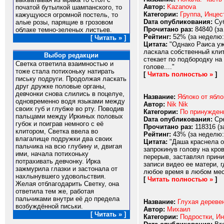
Автор:
Kazanova
початой бутылкой шампанского, то
Категории:
Группа
,
Инцес
кажущуюся огромной постель, то
Dата опубликования:
Суб
алые розы, парящие в грозовом
Прочитано раз:
84840 (за
облаке темно-зеленых листьев.
Рейтинг:
52% (за неделю:
[ Читать » ]
Цитата:
"Однако Раиса уж
ласкала собственный клит
Выбор редакции
стекает по подбородку на
Светка ответила взаимностью и
голове...."
тоже стала потихоньку натирать
[
Читать полностью »
]
письку подруги. Продолжая ласкать
друг дружке половые органы,
девчонки снова слились в поцелуе,
Название:
Яблоко от ябло
одновременно водя языками между
Автор:
Nik Nik
своих губ и глубже во рту. Поводив
Категории:
По принужде
пальцами между Иркиных половых
Dата опубликования:
Сре
губок и поиграв немного с её
Прочитано раз:
118316 (з
клитором, Светка ввела во
Рейтинг:
43% (за неделю:
влагалище подружки два своих
Цитата:
"Даша краснела от
пальчика на всю глубину и, двигая
запрокинув голову на кров
ими, начала потихоньку
перерыв, заставлял прини
потрахивать девчонку. Ирка
записи видео ее матери, 
зажмурила глазки и застонала от
любое время в любом мест
нахлынувшего удовольствия.
[
Читать полностью »
]
Желая отблагодарить Светку, она
ответила тем же, работая
пальчиками внутри её до предела
Название:
Глухая дереве
возбуждённой письки.
Автор:
Михаил
[ Читать » ]
Категории:
Подростки
,
Ин