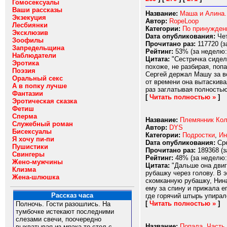
Гомосексуалы
Ваши рассказы
Название:
Маша и Алина.
Экзекуция
Автор:
RopeLoop
Лесбиянки
Категории:
По принужде
Эксклюзив
Dата опубликования:
Чет
Зоофилы
Прочитано раз:
117720 (з
Запредельщина
Рейтинг:
53% (за неделю:
Наблюдатели
Цитата:
"Сестричка сидела
Эротика
похоже, не разбирая, поп
Поэзия
Сергей держал Машу за во
Оральный секс
от времени она вытаскива
А в попку лучше
раз заглатывая полностью.
Фантазии
[
Читать полностью »
]
Эротическая сказка
Фетиш
Сперма
Название:
Племянник Кол
Служебный роман
Автор:
DYS
Бисексуалы
Категории:
Подростки
,
Ин
Я хочу пи-пи
Dата опубликования:
Сре
Пушистики
Прочитано раз:
189368 (з
Свингеры
Рейтинг:
48% (за неделю:
Жено-мужчины
Цитата:
"Дальше она двига
Клизма
рубашку через голову. В 
Жена-шлюшка
скомканную рубашку, Нина
ему за спину и прижала е
Рассказ часа
где горячий штырь упирал
[
Читать полностью »
]
Полночь. Гости разошлись. На
тумбочке истекают последними
слезами свечи, поочередно
Название:
Попала. Часть
выхватывая из мрака то стол с