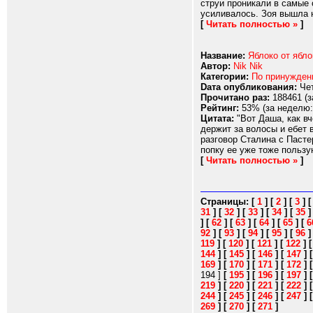
струи проникали в самые 
усиливалось. Зоя вышла н
[
Читать полностью »
]
Название:
Яблоко от ябло
Автор:
Nik Nik
Категории:
По принужде
Dата опубликования:
Чет
Прочитано раз:
188461 (з
Рейтинг:
53% (за неделю:
Цитата:
"Вот Даша, как вч
держит за волосы и eбет 
разговор Сталина с Пастер
попку ее уже тоже пользу
[
Читать полностью »
]
Страницы:
[
1
]
[
2
]
[
3
]
31
]
[
32
]
[
33
]
[
34
]
[
35
]
[
62
]
[
63
]
[
64
]
[
65
]
[
6
92
]
[
93
]
[
94
]
[
95
]
[
96
119
]
[
120
]
[
121
]
[
122
]
144
]
[
145
]
[
146
]
[
147
]
169
]
[
170
]
[
171
]
[
172
]
194 ]
[
195
]
[
196
]
[
197
]
219
]
[
220
]
[
221
]
[
222
]
244
]
[
245
]
[
246
]
[
247
]
269
]
[
270
]
[
271
]