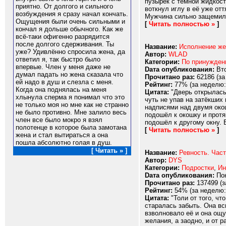
пузырёк с тёмной жидкос
приятно. От долгого и сильного
воткнул иглу в её уже от
возбуждения я сразу начал кончать.
Мужчина сильно защемил п
Ощущения были очень сильными и
[
Читать полностью »
]
кончал я дольше обычного. Как же
всё-таки офигенно разрядится
после долгого сдерживания. Ты
Название:
Исполнение же
уже? Удивлённо спросила жена, да
Автор:
WLAD
ответил я, так быстро было
Категории:
По принужде
впервые. Член у меня даже не
Dата опубликования:
Вто
думал падать но жена сказала что
Прочитано раз:
62186 (за
ей надо в душ и слезла с меня.
Рейтинг:
77% (за неделю:
Когда она поднялась на меня
Цитата:
"Дверь открылась,
хлынула сперма я понимал что это
чуть не упав на затёкших
не только моя но мне как не странно
надписями над двумя око
не было противно. Мне залило весь
подошёл к окошку и протя
член все было мокро я взял
подошёл к другому окну. 
полотенце в которое была замотана
[
Читать полностью »
]
жена и стал вытираться а она
пошла абсолютно голая в душ.
[ Читать » ]
Название:
Ревность. Част
Автор:
DYS
Категории:
Подростки
,
Ин
Dата опубликования:
Пон
Прочитано раз:
137499 (з
Рейтинг:
54% (за неделю:
Цитата:
"Толи от того, чт
старалась забыть. Она вс
взволновало её и она ощут
желания, а заодно, и от