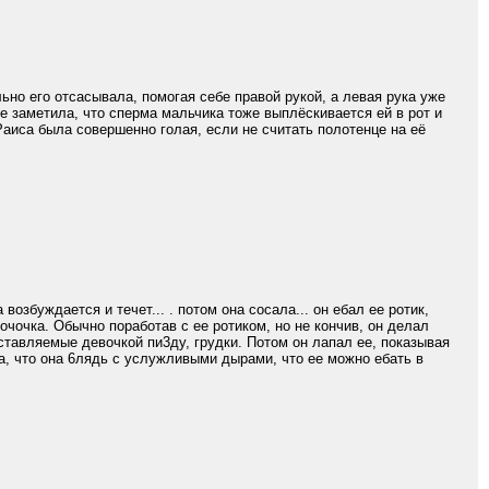
о его отсасывала, помогая себе правой рукой, а левая рука уже
е заметила, что сперма мальчика тоже выплёскивается ей в рот и
Раиса была совершенно голая, если не считать полотенце на её
збуждается и течет... . потом она сосала... он eбал ее ротик,
мочочка. Обычно поработав с ее ротиком, но не кончив, он делал
ставляемые девочкой пи3ду, грудки. Потом он лапал ее, показывая
ла, что она 6лядь с услужливыми дырами, что ее можно eбать в