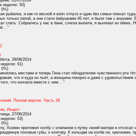
рник, 01/07/2014
а неделю: 50)
 0%)
я рыбалка, и как-то весной я взял отпуск и один без семьи поехал туда
был только папой, а они стали бабушками 45 лет, и были там с внуками
жат спать. Собрались у нас в бане, слегка выпили, я вылизал из обеих, 
...."
 2
т
бота, 28/06/2014
 неделю: 61)
 0%)
енялись местами и теперь Гена стал обладателем чувственного рта тёт
ражая, что и куда он льёт, а женщина покорно и даже с удовольствием эт
ого, что кончала вместе с ним...."
ланий. Полная версия. Часть 28
нию
,
Инцест
ница, 27/06/2014
 неделю: 53)
 0%)
пу, Хозяин приложил колбу с клапаном к пупку своей матери и отсосал 
раздвинув половые губы, к клитору. К кольцам на колбе он, крючками, п