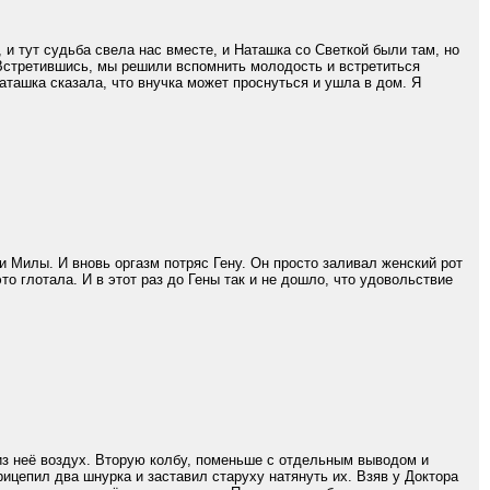
, и тут судьба свела нас вместе, и Наташка со Светкой были там, но
. Встретившись, мы решили вспомнить молодость и встретиться
Наташка сказала, что внучка может проснуться и ушла в дом. Я
и Милы. И вновь оргазм потряс Гену. Он просто заливал женский рот
о глотала. И в этот раз до Гены так и не дошло, что удовольствие
из неё воздух. Вторую колбу, поменьше с отдельным выводом и
рицепил два шнурка и заставил старуху натянуть их. Взяв у Доктора