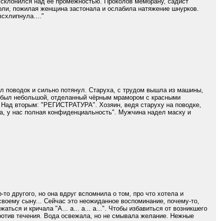
 склонился над её промежностью. Проколов мембрану, садист
боли, пожилая женщина застонала и ослабила натяжение шнурков.
схлипнула...."
ул поводок и сильно потянул. Старуха, с трудом вышла из машины,
ы" был небольшой, отделанный чёрным мрамором с красными
 Над вторым: "РЕГИСТРАТУРА". Хозяин, ведя старуху на поводке,
та, у нас полная конфиденциальность". Мужчина надел маску и
-то другого, но она вдруг вспомнила о том, про что хотела и
своему сыну... Сейчас это неожиданное воспоминание, почему-то,
ься и кричала "А... а... а... а...". Чтобы избавиться от возникшего
ротив течения. Вода освежала, но не смывала желание. Нежные