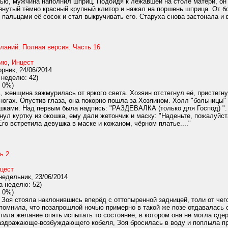
тью, мужчина наполнил шприц. Подойдя к лежавшей на столе матери, он
тянутый тёмно красный крупный клитор и нажал на поршень шприца. От 
альцами её сосок и стал выкручивать его. Старуха снова застонала и в
ланий. Полная версия. Часть 16
нию
,
Инцест
рник, 24/06/2014
 неделю: 42)
 0%)
 женщина зажмурилась от яркого света. Хозяин отстегнул её, пристегн
 ногах. Опустив глаза, она покорно пошла за Хозяином. Холл "больниц
шками. Над первым была надпись: "РАЗДЕВАЛКА (только для Господ) ".
нул куртку из окошка, ему дали жетончик и маску: "Наденьте, пожалуйс
Его встретила девушка в маске и кожаном, чёрном платье...."
ь 2
цест
едельник, 23/06/2014
а неделю: 52)
 0%)
о Зоя стояла наклонившись вперёд с оттопыренной задницей, толи от чего
помнила, что позапрошлой ночью примерно в такой же позе отдавалась 
ила желание опять испытать то состояние, в котором она не могла сдержат
 раздражающе-возбуждающего кобеля, Зоя бросилась в воду и поплыла п