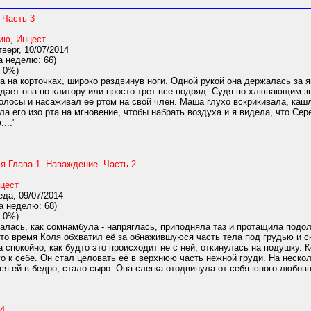
 Часть 3
нию
,
Инцест
верг, 10/07/2014
а неделю: 66)
 0%)
 на корточках, широко раздвинув ноги. Одной рукой она держалась за я
адает она по клитору или просто трет все подряд. Судя по хлюпающим з
лосы и насаживал ее ртом на свой член. Маша глухо вскрикивала, кашл
ла его изо рта на мгновение, чтобы набрать воздуха и я видела, что С
..."
я Глава 1. Наваждение. Часть 2
цест
да, 09/07/2014
а неделю: 68)
 0%)
лась, как сомнамбула - напряглась, приподняла таз и протащила подол 
это время Коля обхватил её за обнажившуюся часть тела под грудью и с
 спокойно, как будто это происходит не с ней, откинулась на подушку.
го к себе. Он стал целовать её в верхнюю часть нежной груди. На нескол
ся ей в бедро, стало сыро. Она слегка отодвинула от себя юного любовни
 4