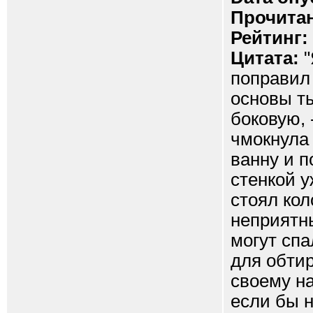
Прочитан
Рейтинг:
Цитата:
"
поправил
основы ты
боковую, 
чмокнула 
ванну и п
стенкой у
стоял кол
неприятн
могут сп
для обтир
своему на
если бы н