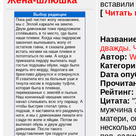
Жена-шлюшка
вставили 
[
Читать
Выбор редакции
Пока раб чистил жопу незнакомке,
мы с Эллой харкали на землю.
Двум девчонкам тоже предложили
сплёвывать в то место, где были
Название
наши плевки. Когда наш пидорасик
закончил вылизывать жопу от
дважды. 
остатков говна, я сказала девке
встать ногами на наши плевки и
Автор:
W
потоптаться по ним. А когда я
приказала пидору вылизать ещё
Категори
гостье подошвы обуви, надо было
видеть его морду, бедолага аж
Dата опу
брезгливо дёрнулся и отвернулся.
Я схватила его за больные уши и
Прочитан
ткнула носом в подошву туфли,
которая была в плевках,
Рейтинг:
перемазанных с землёй и пылью.
Наш конченный чмошник нехотя
Цитата:
"
начал слизывать всю эту парашу. А
чтобы быстрее глотал грязь с
мужчина 
подошв, я заставила его раздвинуть
ноги, и мы с девчонками пинали его
матери, о
сзади по жопе и яйцам. Потом он
вылизал обувь и двум другим
несколько
девчонкам. После такого
представления три подруги ушли