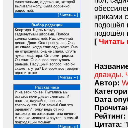
пол, сад
счастливыми, а девчонка, которой
вылизали жопу, была особенно
обессиле
радостной.
криками с
[ Читать » ]
подошёл 
Выбор редакции
Квартира. Щель между
подошёл к
задвинутыми шторами. Полоса
солнца сквозь неё. Разложенный
[
Читать
диван. Двое. Она проснулась.Она
не спала. когда спят-отдыхают. Она
не отдохнула. она не спала. Опять
чужая квартира. Он лежит рядом.
Он спит. Она снова проснулась
раньше. Насущный вопрос: что он
Название
скажет с утра? Вечером все говорят
дважды. 
одно и то же.
[ Читать » ]
Автор:
W
Рассказ часа
Категори
И на этой почве. Пытались мы
остаток ночи диван сломать. И
Dата опу
опять я, случайно, порвал. .
тряпочку эту. Вот зачем! Они это
Прочитан
одевают? Толку ведь от них
никакого, не закрывают они ничего!
Рейтинг:
А только мешают и рвутся, в самый
подходящий момент.
Цитата:
"
[ Читать » ]