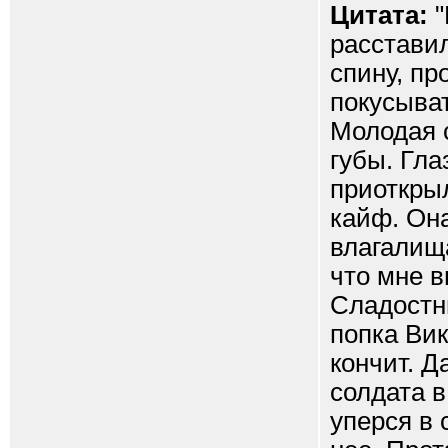
Цитата:
"
расставил
спину, пр
покусыват
Молодая 
губы. Гла
приоткрыл
кайф. Он
влагалища
что мне в
Сладостн
попка Вик
кончит. Д
солдата в
уперся в 