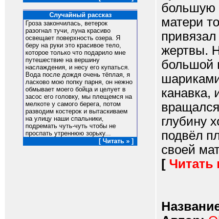
большую "
Случайный рассказ
матери то
Гроза закончилась, ветерок
разогнал тучи, луна красиво
привязал 
освещает поверхность озера. Я
беру на руки это красивое тело,
жертвы. Н
которое только что подарило мне
путешествие на вершину
большой 
наслаждения, и несу его купаться.
Вода после дождя очень тёплая, я
шариками
ласково мою попку парня, он нежно
обмывает моего бойца и целует в
канавка, 
засос его головку, мы плещемся на
вращался
мелкоте у самого берега, потом
разводим костерок и вытаскиваем
глубину х
на улицу наши спальники,
подремать чуть-чуть чтобы не
подвёл п
проспать утреннюю зорьку...
[ Читать » ]
своей мате
[
Читать
Название