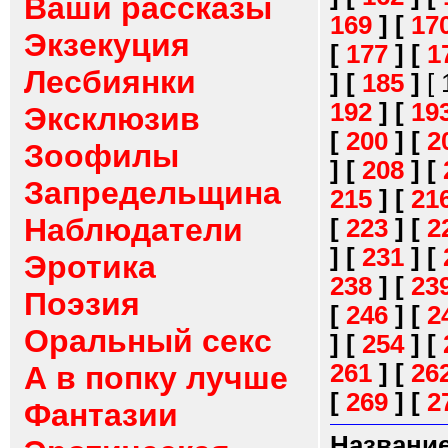
Ваши рассказы
169
]
[
17
Экзекуция
[
177
]
[
1
Лесбиянки
]
[
185
]
[
192
]
[
19
Эксклюзив
[
200
]
[
2
Зоофилы
]
[
208
]
[
Запредельщина
215
]
[
21
Наблюдатели
[
223
]
[
2
]
[
231
]
[
Эротика
238
]
[
23
Поэзия
[
246
]
[
2
Оральный секс
]
[
254
]
[
261
]
[
26
А в попку лучше
[
269
]
[
2
Фантазии
Название