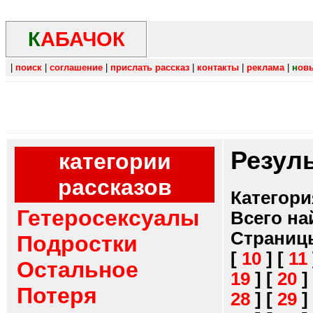
К
АБАЧОК
|
поиск
|
соглашение
|
прислать рассказ
|
контакты
|
реклама
|
н
ов
Резул
категории
рассказов
Категори
Гетеросексуалы
Всего на
Страниц
Подростки
[
10
]
[
11
Остальное
19
]
[
20
]
Потеря
28
]
[
29
]