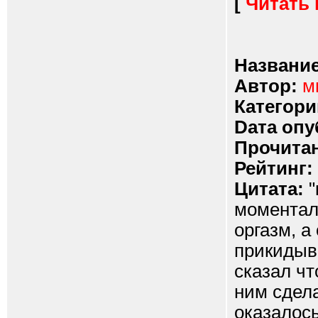
[
Читать
Название
Автор:
м
Категори
Dата опу
Прочитан
Рейтинг:
Цитата:
"
моментал
оргазм, а
прикидыва
сказал чт
ним сдела
оказалось