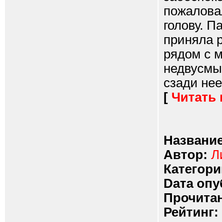
пожаловал
голову. П
приняла 
рядом с 
недвусмы
сзади нее
[
Читать
Название
Автор:
Л
Категори
Dата опу
Прочитан
Рейтинг: