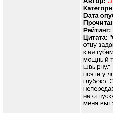
Автор:
O
Категори
Dата опу
Прочитан
Рейтинг:
Цитата:
"
отцу задо
к ее губа
мощный т
швырнул е
почти у л
глубоко.
непередав
не отпуск
меня выт