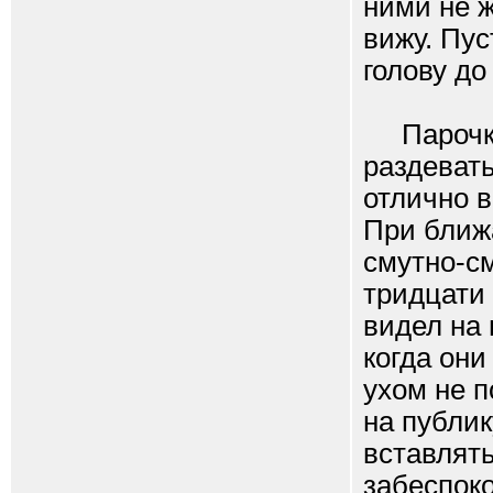
ними не ж
вижу. Пус
голову до
Парочка 
раздевать
отлично в
При ближ
смутно-с
тридцати
видел на 
когда они
ухом не п
на публик
вставлять
забеспоко