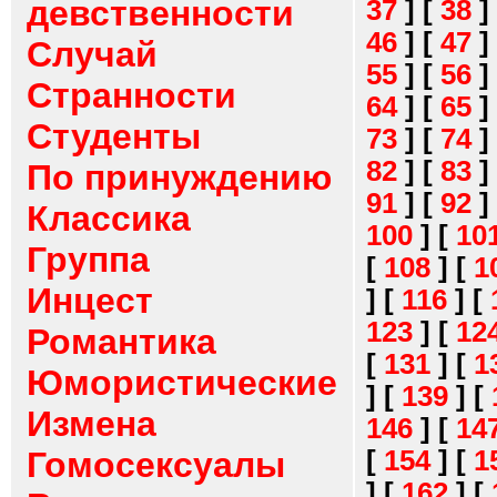
девственности
37
]
[
38
]
46
]
[
47
]
Случай
55
]
[
56
]
Странности
64
]
[
65
]
Студенты
73
]
[
74
]
82
]
[
83
]
По принуждению
91
]
[
92
]
Классика
100
]
[
10
Группа
[
108
]
[
1
Инцест
]
[
116
]
[
123
]
[
12
Романтика
[
131
]
[
1
Юмористические
]
[
139
]
[
Измена
146
]
[
14
[
154
]
[
1
Гомосексуалы
]
[
162
]
[