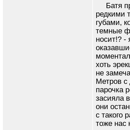
Батя про
редкими т
губами, к
темные фи
носит!? -
оказавшис
моментал
хоть эрек
не замеча
Метров с 
парочка р
засияла в
они остан
с такого 
тоже нас 