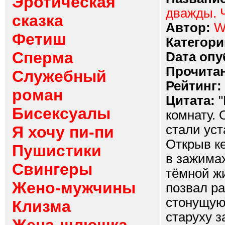
Эротическая
дважды. 
сказка
Автор:
W
Фетиш
Категори
Сперма
Dата опу
Прочитан
Служебный
Рейтинг:
роман
Цитата:
"
Бисексуалы
комнату. 
стали ус
Я хочу пи-пи
Открыв ке
Пушистики
в зажимах
Свингеры
тёмной жи
Жено-мужчины
позвал р
стонущую
Клизма
старуху за