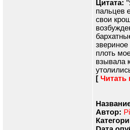
Цитата:
"
пальцев е
свои кро
возбужде
бархатные
звериное 
плоть мо
взывала к
утолились
[
Читать
Название
Автор:
P
Категори
Dата опу