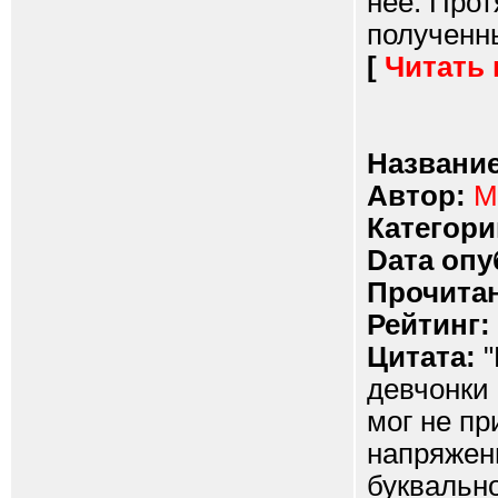
нее. Про
полученны
[
Читать
Название
Автор:
М
Категори
Dата опу
Прочитан
Рейтинг:
Цитата:
"
девчонки 
мог не пр
напряжени
буквально