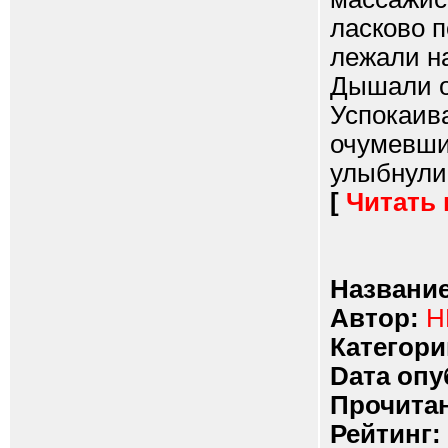
ласково 
лежали на
Дышали о
Успокаив
очумевшие
улыбнулис
[
Читать
Название
Автор:
Н
Категори
Dата опу
Прочитан
Рейтинг: