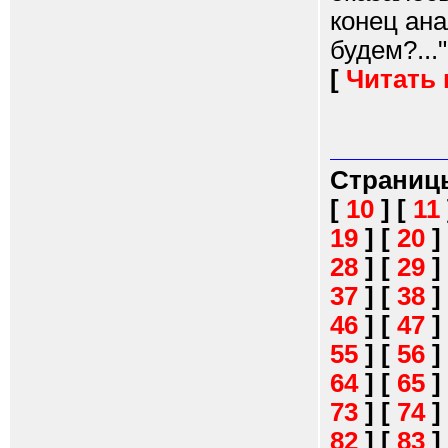
конец ана
будем?..."
[
Читать
Страниц
[
10
]
[
11
19
]
[
20
]
28
]
[
29
]
37
]
[
38
]
46
]
[
47
]
55
]
[
56
]
64
]
[
65
]
73
]
[
74
]
82
]
[
83
]