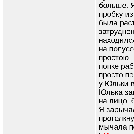
больше. 
пробку из
была раст
затруднен
находился
на полусо
простою. 
попке раб
просто п
у Юльки в
Юлька зав
на лицо, 
Я зарычал
протолкну
мычала по