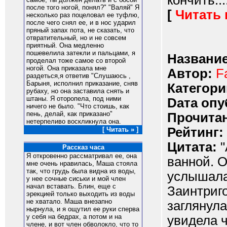
кончить...
после того ногой, понял?" "Валяй" Я
[
Читать
несколько раз поцеловал ее туфлю,
после чего снял ее, и в нос ударил
пряный запах пота, не сказать, что
отвратительный, но и не совсем
приятный. Она медленно
пошевелила затекли и пальцами, я
Название
проделал тоже самое со второй
ногой. Она приказала мне
Автор:
F
раздеться,я ответив "Слушаюсь ,
Барыня, исполнил приказание, сняв
Категори
рубаху, но она заставила снять и
штаны. Я оторопела, под ними
Dата опу
ничего не было. "Что стоишь, как
пень, делай, как приказано"
Прочитан
нетерпеливо воскликнула она.
Рейтинг:
[ Читать » ]
Цитата:
"
Рассказ часа
Я откровенно рассматривал ее, она
ванной. О
мне очень нравилась, Маша стояла
так, что грудь была видна из воды,
услышала
у нее сочные сиськи и мой член
начал вставать. Блин, еще с
Заинтриго
эрекцией только выходить из воды
не хватало. Маша внезапно
заглянула
нырнула, и я ощутил ее руки сперва
у себя на бедрах, а потом и на
увидела ч
члене, и вот член обволокло, что то