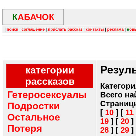
К
АБАЧОК
|
поиск
|
соглашение
|
прислать рассказ
|
контакты
|
реклама
|
н
ов
Резул
категории
рассказов
Категори
Гетеросексуалы
Всего на
Страниц
Подростки
[
10
]
[
11
Остальное
19
]
[
20
]
Потеря
28
]
[
29
]