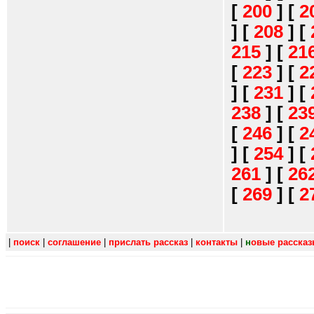
[
200
]
[
2
]
[
208
]
[
215
]
[
21
[
223
]
[
2
]
[
231
]
[
238
]
[
23
[
246
]
[
2
]
[
254
]
[
261
]
[
26
[
269
]
[
2
|
поиск
|
соглашение
|
прислать рассказ
|
контакты
|
н
овые расска