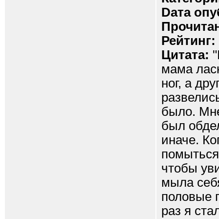
Dата опу
Прочитан
Рейтинг:
Цитата:
"
мама ласк
ног, а др
развелись
было. Мне
был обде
иначе. Ко
помыться 
чтобы уви
мыла себ
половые 
раз я ста