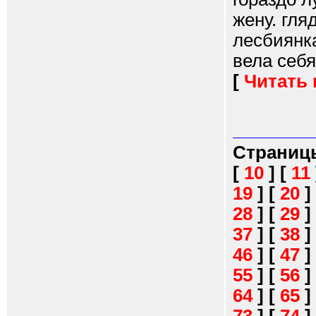
жену. гля
лесбиянк
вела себя
[
Читать
Страниц
[
10
]
[
11
19
]
[
20
]
28
]
[
29
]
37
]
[
38
]
46
]
[
47
]
55
]
[
56
]
64
]
[
65
]