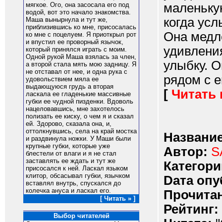
маленькую
мягкое. Ого, она засосала его под
водой, вот это начало знакомства.
когда усл
Маша вынырнула и тут же,
приблизившись ко мне, присосалась
Она медл
ко мне с поцелуем. Я приоткрыл рот
и впустил ее проворный язычок,
удивлени
который принялся играть с моим.
Одной рукой Маша взялась за член,
улыбку. О
а второй стала мять мою задницу. Я
не отставал от нее, и одна рука с
рядом с е
удовольствием мяла ее
выдающуюся грудь а вторая
[
Читать
ласкала ее гладенькие массивные
губки ее чудной пизденки. Вдоволь
нацеловавшись, мне захотелось
полизать ее киску, о чем я и сказал
ей. Здорово, сказала она, и,
оттолкнувшись, села на край мостка
Название
и раздвинула ножки. У Маши были
крупные губки, которые уже
Автор:
S
блестели от влаги и я не стал
заставлять ее ждать и тут же
Категори
присосался к ней. Ласкал языком
клитор, обсасывал губки, язычком
Dата опу
вставлял внутрь, спускался до
колечка ануса и ласкал его.
Прочитан
[ Читать » ]
Рейтинг:
Выбор читателей