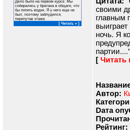
Цитата:
"
Дело было на первом курсе. Мы
собирались у братана в общаге, что
своими д
бы попить водки. Я у него еще не
был, поэтому заблудился,
главным 
перепутав этажи.
[ Читать » ]
выиграет
ночь. Я к
предупре
партии....
[
Читать
Название
Автор:
К
Категори
Dата опу
Прочитан
Рейтинг: