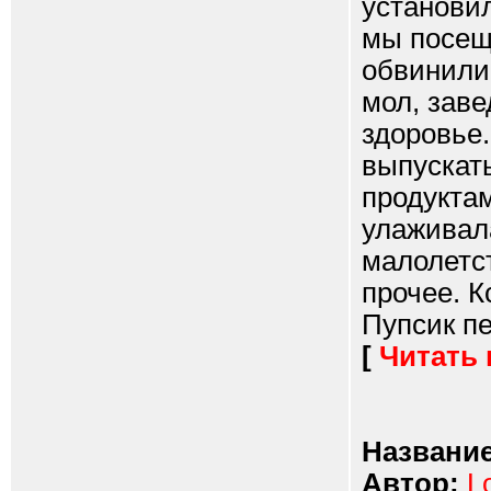
установил
мы посещ
обвинили 
мол, заве
здоровье.
выпускать
продуктам
улаживал
малолетст
прочее. К
Пупсик пе
[
Читать
Название
Автор:
L