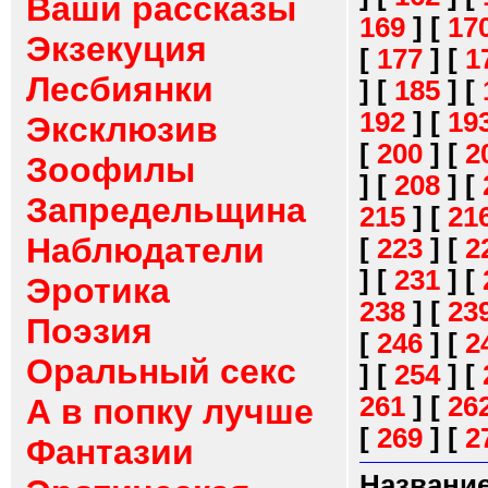
Ваши рассказы
169
]
[
17
Экзекуция
[
177
]
[
1
Лесбиянки
]
[
185
]
[
192
]
[
19
Эксклюзив
[
200
]
[
2
Зоофилы
]
[
208
]
[
Запредельщина
215
]
[
21
Наблюдатели
[
223
]
[
2
]
[
231
]
[
Эротика
238
]
[
23
Поэзия
[
246
]
[
2
Оральный секс
]
[
254
]
[
261
]
[
26
А в попку лучше
[
269
]
[
2
Фантазии
Название