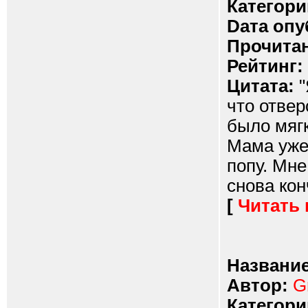
Категори
Dата опу
Прочитан
Рейтинг:
Цитата:
"
что отвер
было мягк
Мама уже 
попу. Мне
снова кон
[
Читать
Название
Автор:
G
Категори