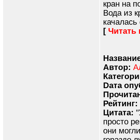
кран на п
Вода из к
качалась 
[
Читать
Название
Автор:
А
Категори
Dата опу
Прочитан
Рейтинг:
Цитата:
"
просто р
они могли
гораздо л