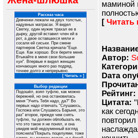
Жена-шлюшка
маминой п
полностью
Рассказ часа
[
Читать
Девченки лежали на двух толстых,
надувных матрасах. Я видел
Светку, один мужик трахал ее в
дырку, другой вставил член ей в
рот, а двое оставшихся мяли и
сосали ей сиськи. При смене
Название
партнеров Светка кричала-"Еще.
Еще. Как хорошо. Все берите меня.
Автор:
S
Втыкайте в меня свои большие
хуи". Впервые я видел женщин
Категори
кончающих много раз подряд,
точнее долго и непрерывно.
Dата опу
[ Читать » ]
Прочитан
Выбор редакции
Рейтинг:
Подошёл, взял туфлю, как можно
бережней, но она остановилась
Цитата:
"
меня "Учить Тебя надо, да?" Во
первых надо отвечать "Слушаюсь,
как сегод
Госпожа или Слушаюсь Барыня, это
раз" второе, прежде чем снять
повторил 
туфлю, ты должен облобызать ее,
что это такое я не понял, и она
наслажда
увидев мой недоуменный взгляд
пояснила"Покрыть поцелуями, тоже
самое, ты должен делать и с босой