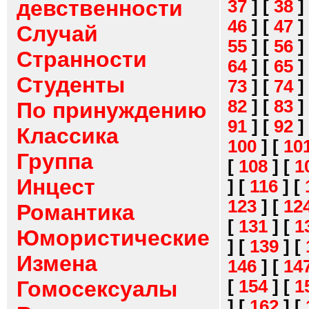
девственности
37
]
[
38
]
46
]
[
47
]
Случай
55
]
[
56
]
Странности
64
]
[
65
]
Студенты
73
]
[
74
]
82
]
[
83
]
По принуждению
91
]
[
92
]
Классика
100
]
[
10
Группа
[
108
]
[
1
Инцест
]
[
116
]
[
123
]
[
12
Романтика
[
131
]
[
1
Юмористические
]
[
139
]
[
Измена
146
]
[
14
[
154
]
[
1
Гомосексуалы
]
[
162
]
[