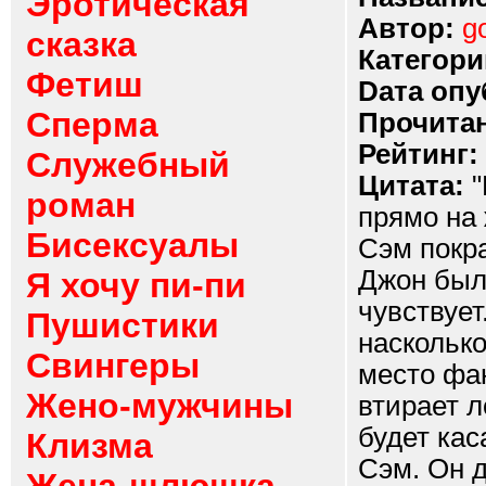
Эротическая
Автор:
g
сказка
Категори
Фетиш
Dата опу
Сперма
Прочитан
Рейтинг:
Служебный
Цитата:
"
роман
прямо на 
Бисексуалы
Сэм покр
Джон был 
Я хочу пи-пи
чувствуе
Пушистики
наскольк
Свингеры
место фан
Жено-мужчины
втирает л
будет кас
Клизма
Сэм. Он д