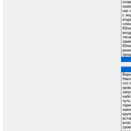
плав
изаб
нас 
с жи
елда
член
Юлен
вход
тиса
заме
Юлен
резк
проц
Верн
Накл
что 
кров
запу
набл
чуть
тере
нажи
круп
вста
влаг
гром