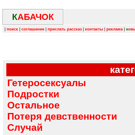
К
АБАЧОК
|
поиск
|
соглашение
|
прислать рассказ
|
контакты
|
реклама
|
н
ов
кате
Гетеросексуалы
Подростки
Остальное
Потеря девственности
Случай