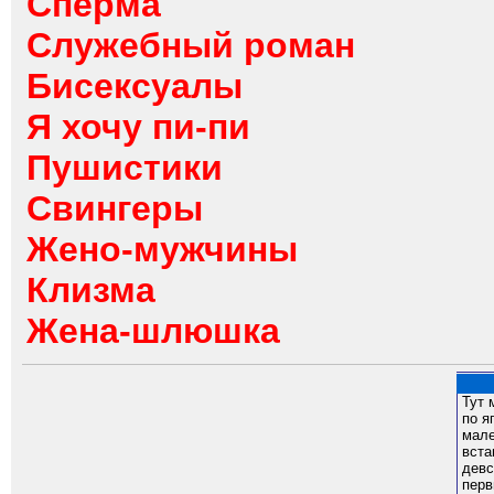
Сперма
Служебный роман
Бисексуалы
Я хочу пи-пи
Пушистики
Свингеры
Жено-мужчины
Клизма
Жена-шлюшка
Тут 
по я
мале
вста
девс
перв