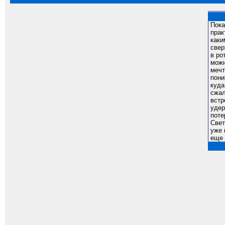
Пока
прак
каки
свер
в ро
можн
мечт
пони
куда
сжал
встр
удер
поте
Свет
уже 
еще 