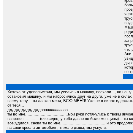
кров
боль
проз
черт
трус
выде
Маши
роди
посл
запр
трус
что 
Ани.
увид
дыро
кото
её т
Хохоча от удовольствия, мы уселись в машину, поехали..., но нашу 
остановил машину, и мы набросились друг на друга, уже не в силах
всему телу... ты ласкал меня, ВСЮ МЕНЯ! Уже не в силах сдержаться ты вошел 
от тебя...
ддддддддддддддааааааааааааа...............................................
ты во мне....................................мои руки потянулись к тв
напрягся..............(очевидно, у тебя давно не было женщины)... ты кончил.......
возбудился, снова ты во мне.......................................и это продо
на свои кресла автомобиля, тяжело дыша, мы уснули.