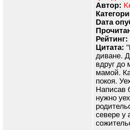
Автор:
K
Категори
Dата опу
Прочитан
Рейтинг:
Цитата:
"
диване. Д
вдруг до 
мамой. Ка
покоя. Уе
Написав б
нужно уех
родительс
севере у 
сожитель