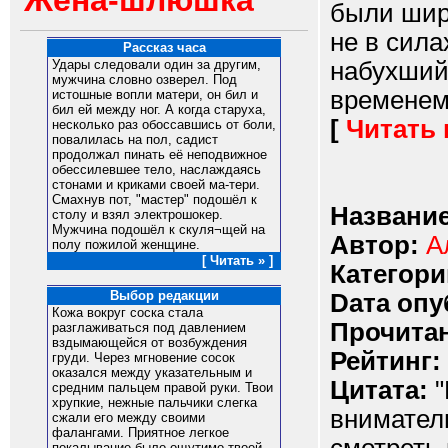
Жена-шлюшка
были шир
не в сила
Рассказ часа
набухший
Удары следовали один за другим,
мужчина словно озверел. Под
временем 
истошные вопли матери, он бил и
бил ей между ног. А когда старуха,
[
Читать
несколько раз обоссавшись от боли,
повалилась на пол, садист
продолжал пинать её неподвижное
обессилевшее тело, наслаждаясь
стонами и криками своей ма-тери.
Смахнув пот, "мастер" подошёл к
Название
столу и взял электрошокер.
Мужчина подошёл к скуля¬щей на
Автор:
А
полу пожилой женщине.
[ Читать » ]
Категори
Выбор редакции
Dата опу
Кожа вокруг соска стала
Прочитан
разглаживаться под давлением
вздымающейся от возбуждения
Рейтинг:
груди. Через мгновение сосок
оказался между указательным и
Цитата:
"
средним пальцем правой руки. Твои
хрупкие, нежные пальчики слегка
вниматель
сжали его между своими
фалангами. Приятное легкое
покалывание было ощутимо твоей