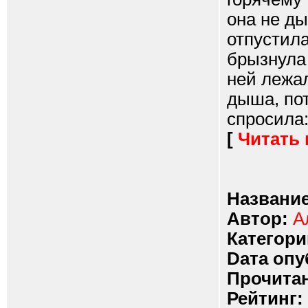
она не ды
отпустила
брызнула 
ней лежа
дыша, пот
спросила:
[
Читать
Название
Автор:
А
Категори
Dата опу
Прочитан
Рейтинг: