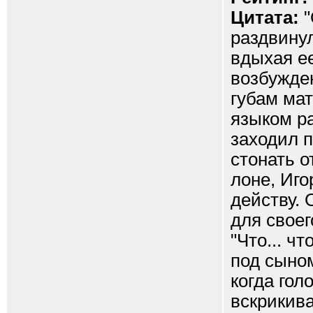
Цитата:
"
раздвину
вдыхая ее
возбужде
губам мат
языком р
заходил 
стонать о
лоне, Иго
действу. 
для своег
"Что... чт
под сыном,
когда гол
вскрикива