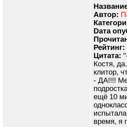
Название
Автор:
П
Категори
Dата опу
Прочитан
Рейтинг:
Цитата:
"
Костя, да
клитор, ч
- ДА!!!! 
подростка
ещё 10 м
однокласс
испытала
время, я 