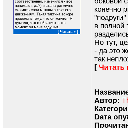
боковой с
соответственно, изменился - все
понимают, да?) и стала ритмично
конечно р
сжимать свои мышцы в такт его
движениям. Такая тактика вскоре
"подруги"
привела к тому, что он кончил. Я
думала, что в объятиях в тот
в полной
момент он меня задушит.
[ Читать » ]
разделис
Но тут, ц
- да это 
так неплох
[
Читать
Название
Автор:
T
Категори
Dата опу
Прочитан