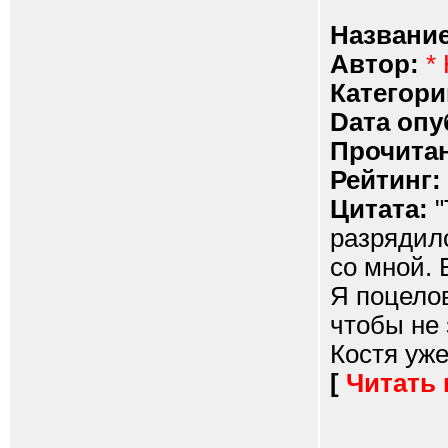
Название
Автор:
*
Категори
Dата опу
Прочитан
Рейтинг:
Цитата:
"
разрядилс
со мной. 
Я поцело
чтобы не 
Костя уже
[
Читать