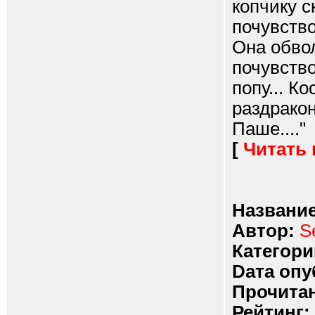
копчику с
почувство
Она обвол
почувство
попу... К
раздракон
Паше...."
[
Читать
Название
Автор:
S
Категори
Dата опу
Прочитан
Рейтинг: