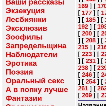
Ваши рассказы
169
]
[
17
Экзекуция
[
177
]
[
1
Лесбиянки
]
[
185
]
[
192
]
[
19
Эксклюзив
[
200
]
[
2
Зоофилы
]
[
208
]
[
Запредельщина
215
]
[
21
Наблюдатели
[
223
]
[
2
]
[
231
]
[
Эротика
238
]
[
23
Поэзия
[
246
]
[
2
Оральный секс
]
[
254
]
[
261
]
[
26
А в попку лучше
[
269
]
[
2
Фантазии
Название