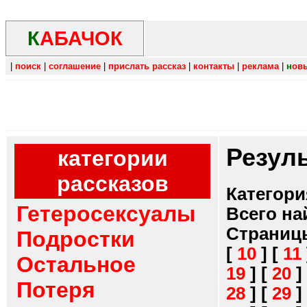
К
АБАЧОК
|
поиск
|
соглашение
|
прислать рассказ
|
контакты
|
реклама
|
н
ов
Резул
категории
рассказов
Категори
Гетеросексуалы
Всего на
Страниц
Подростки
[
10
]
[
11
Остальное
19
]
[
20
]
Потеря
28
]
[
29
]