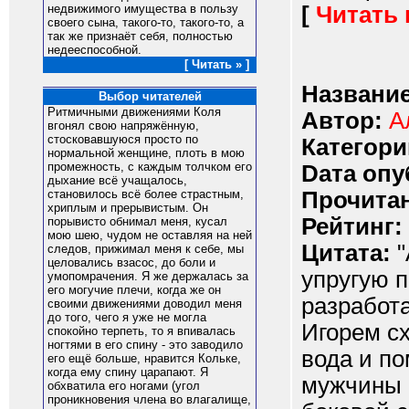
[
Читать
недвижимого имущества в пользу
своего сына, такого-то, такого-то, а
так же признаёт себя, полностью
недееспособной.
[ Читать » ]
Название
Выбор читателей
Ритмичными движениями Коля
Автор:
А
вгонял свою напряжённую,
стосковавшуюся просто по
Категори
нормальной женщине, плоть в мою
промежность, с каждым толчком его
Dата опу
дыхание всё учащалось,
Прочитан
становилось всё более страстным,
хриплым и прерывистым. Он
Рейтинг:
порывисто обнимал меня, кусал
мою шею, чудом не оставляя на ней
Цитата:
"
следов, прижимал меня к себе, мы
целовались взасос, до боли и
упругую п
умопомрачения. Я же держалась за
его могучие плечи, когда же он
разработа
своими движениями доводил меня
до того, чего я уже не могла
Игорем сх
спокойно терпеть, то я впивалась
ногтями в его спину - это заводило
вода и по
его ещё больше, нравится Кольке,
когда ему спину царапают. Я
мужчины п
обхватила его ногами (угол
проникновения члена во влагалище,