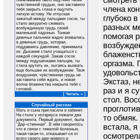
смотреть 
чувственной грудью, оно заставило
члена кон
тебя закрыть глаза и ощутить
легкую истому. Не отпуская
глубоко в
зажатый между пальцами сосок, ты
стало аккуратно сжимать
разных ме
возбужденную грудь своей
маленькой ладонью. Тонкие
помогая р
девичьи пальчики жадно впивались
в девичью грудь, которая,
возбужде
поддаваясь давлению, принимала
их. Дыхание стало учащаться с
блаженст
каждой секундой. Зажав сосок
между подушечками пальцев, ты
оргазма. 
стала крутить их, пытаясь вызвать
еще большее их возбуждение. Твоя
удовольст
воздушная, чувственная грудь не
Экстаз, н
заставила себя ждать, и новая
волна блаженства накрыла тебя с
раз и я с
головой...
[ Читать » ]
стол. Вос
Случайный рассказ
проглотив
Мать и сына пригласили в кабинет.
На столе у нотариуса лежали два
то обмяк.
документа. Первый документ, была
"Дар¬ственная". В нём говорилось:
встала, я
что в связи с тяжелой болезнью,
такая-такая-то, отказывает-ся от
осмотрела
всего своего дви¬жимого и