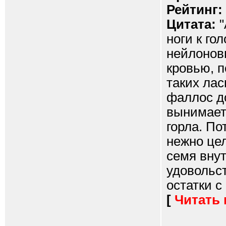
Рейтинг:
Цитата:
"
ноги к го
нейлонов
кровью, п
таких лас
фаллос до
вынимает 
горла. По
нежно цел
семя внут
удовольст
остатки с 
[
Читать