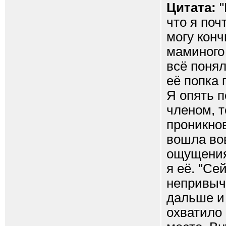
Цитата:
"
что я поч
могу кон
маминого
всё понял
её попка 
Я опять 
членом, т
проникнов
вошла во
ощущениям
я её. "Се
непривычн
дальше и 
охватило 