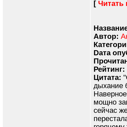
[
Читать
Название
Автор:
А
Категори
Dата опу
Прочитан
Рейтинг:
Цитата:
"
дыхание б
Наверное,
мощно зап
сейчас же
перестала
горячему 