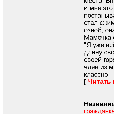
место. Вн
и мне это
постаныва
стал сжим
озноб, он
Мамочка 
"Я уже вс
длину сво
своей го
член из м
классно -
[
Читать
Название
гражданк