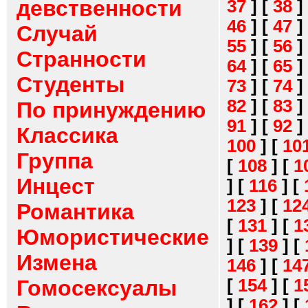
девственности
37
]
[
38
]
46
]
[
47
]
Случай
55
]
[
56
]
Странности
64
]
[
65
]
Студенты
73
]
[
74
]
82
]
[
83
]
По принуждению
91
]
[
92
]
Классика
100
]
[
10
Группа
[
108
]
[
1
Инцест
]
[
116
]
[
123
]
[
12
Романтика
[
131
]
[
1
Юмористические
]
[
139
]
[
Измена
146
]
[
14
[
154
]
[
1
Гомосексуалы
]
[
162
]
[