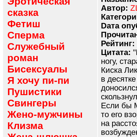
Эротическая
Автор:
Z
сказка
Категори
Фетиш
Dата опу
Сперма
Прочитан
Рейтинг:
Служебный
Цитата:
"
роман
ногу, ста
Бисексуалы
Киска Лик
в десятке
Я хочу пи-пи
доносился
Пушистики
скользнул
Свингеры
Если бы М
Жено-мужчины
то его вз
на рассто
Клизма
возбужден