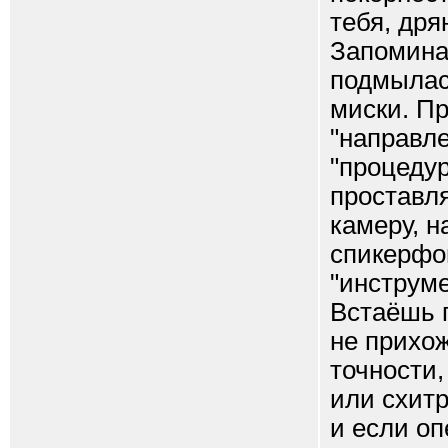
тебя, дря
Запоминай
подмылась
миски. П
"направле
"процедур
проставл
камеру, н
спикерфон
"инструм
Встаёшь 
не прихож
точности
или схит
и если оп