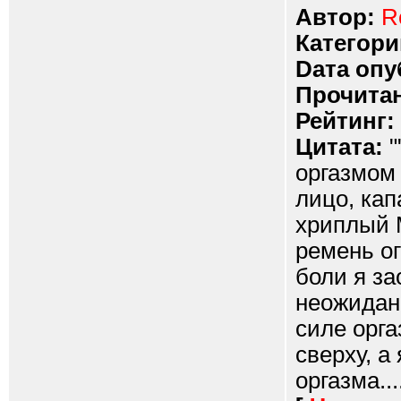
Автор:
R
Категори
Dата опу
Прочитан
Рейтинг:
Цитата:
"
оргазмом 
лицо, кап
хриплый 
ремень о
боли я за
неожидан
силе орга
сверху, а
оргазма...