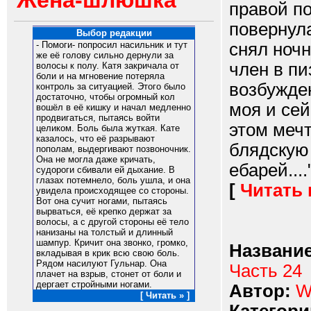
Жена-шлюшка
правой по
повернула
Выбор редакции
снял ночн
- Помоги- попросил насильник и тут
же её голову сильно дернули за
член в пи
волосы к полу. Катя закричала от
боли и на мгновение потеряла
возбужден
контроль за ситуацией. Этого было
достаточно, чтобы огромный кол
моя и сей
вошёл в её кишку и начал медленно
продвигаться, пытаясь войти
этом мечт
целиком. Боль была жуткая. Кате
казалось, что её разрывают
блядскую 
пополам, выдергивают позвоночник.
Она не могла даже кричать,
ебарей....
судороги сбивали ей дыхание. В
глазах потемнело, боль ушла, и она
[
Читать
увидела происходящее со стороны.
Вот она сучит ногами, пытаясь
вырваться, её крепко держат за
волосы, а с другой стороны её тело
нанизаны на толстый и длинный
шампур. Кричит она звонко, громко,
Название
вкладывая в крик всю свою боль.
Рядом насилуют Гульнар. Она
Часть 24
плачет на взрыв, стонет от боли и
дергает стройными ногами.
Автор:
W
[ Читать » ]