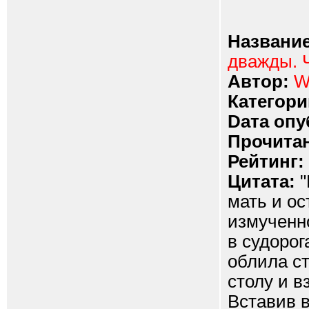
Название
дважды. 
Автор:
W
Категори
Dата опу
Прочитан
Рейтинг:
Цитата:
"
мать и ос
измученн
в судорог
облила с
столу и в
Вставив 