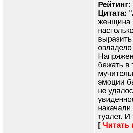
Рейтинг:
Цитата:
"
женщина 
настольк
выразить 
овладело
Напряжен
бежать в 
мучитель
эмоции б
не удало
увиденное
накачали
туалет. И 
[
Читать