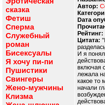
Эротическая
Автор:
С
сказка
Категори
Фетиш
Dата опу
Сперма
Прочитан
Рейтинг:
Служебный
Цитата:
"
роман
разделась
Бисексуалы
И я понял
действова
Я хочу пи-пи
включая с
Пушистики
лежала на
Свингеры
какое то 
Жено-мужчины
начали гл
возбужде
Клизма
действова