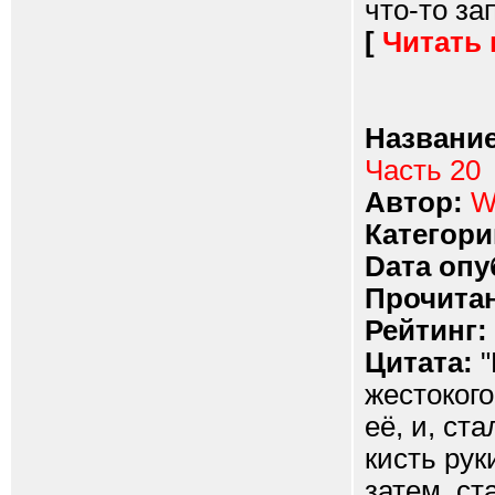
что-то за
[
Читать
Название
Часть 20
Автор:
W
Категори
Dата опу
Прочитан
Рейтинг:
Цитата:
"
жестокого
её, и, ст
кисть рук
затем, ст