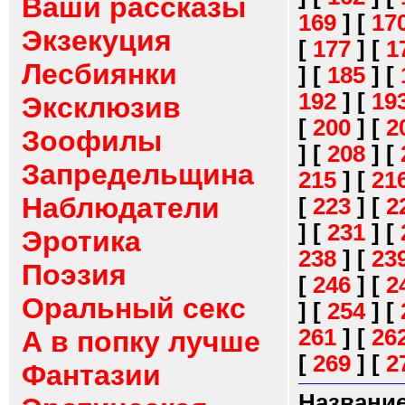
Ваши рассказы
169
]
[
17
Экзекуция
[
177
]
[
1
Лесбиянки
]
[
185
]
[
192
]
[
19
Эксклюзив
[
200
]
[
2
Зоофилы
]
[
208
]
[
Запредельщина
215
]
[
21
Наблюдатели
[
223
]
[
2
]
[
231
]
[
Эротика
238
]
[
23
Поэзия
[
246
]
[
2
Оральный секс
]
[
254
]
[
261
]
[
26
А в попку лучше
[
269
]
[
2
Фантазии
Название