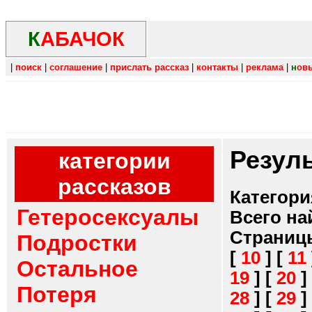
К
АБАЧОК
|
поиск
|
соглашение
|
прислать рассказ
|
контакты
|
реклама
|
н
ов
Резул
категории
рассказов
Категори
Гетеросексуалы
Всего на
Страниц
Подростки
[
10
]
[
11
Остальное
19
]
[
20
]
Потеря
28
]
[
29
]