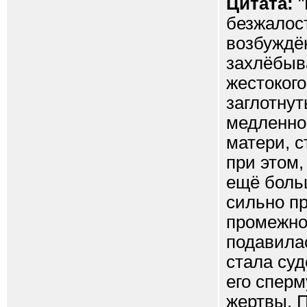
Цитата:
"
безжалост
возбуждё
захлёбыва
жестокого
заглотнут
медленно,
матери, с
при этом,
ещё боль
сильно пр
промежнос
подавилас
стала суд
его сперм
жертвы. 