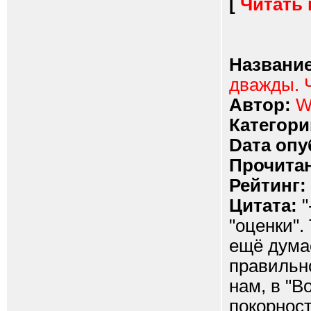
[
Читать
Название
дважды. 
Автор:
W
Категори
Dата опу
Прочитан
Рейтинг:
Цитата:
"
"оценки".
ещё думае
правильно
нам, в "В
покорнос