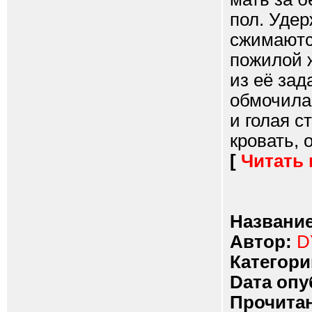
пол. Удер
сжимаютс
пожилой 
из её зад
обмочила
и голая с
кровать, 
[
Читать
Название
Автор:
D
Категори
Dата опу
Прочитан