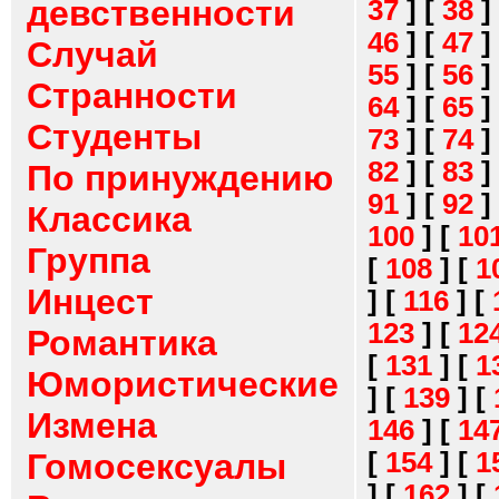
девственности
37
]
[
38
]
46
]
[
47
]
Случай
55
]
[
56
]
Странности
64
]
[
65
]
Студенты
73
]
[
74
]
82
]
[
83
]
По принуждению
91
]
[
92
]
Классика
100
]
[
10
Группа
[
108
]
[
1
Инцест
]
[
116
]
[
123
]
[
12
Романтика
[
131
]
[
1
Юмористические
]
[
139
]
[
Измена
146
]
[
14
[
154
]
[
1
Гомосексуалы
]
[
162
]
[