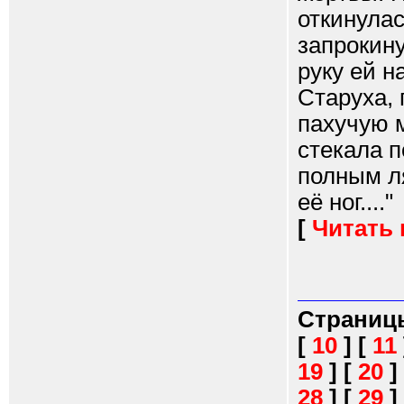
откинулас
запрокину
руку ей н
Старуха, 
пахучую м
стекала п
полным л
её ног...."
[
Читать
Страниц
[
10
]
[
11
19
]
[
20
]
28
]
[
29
]