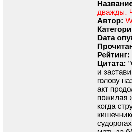
Название
дважды. 
Автор:
W
Категори
Dата опу
Прочитан
Рейтинг:
Цитата:
"
и застави
голову на
акт продо
пожилая 
когда стр
кишечнике
судорогах
мать за б