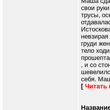
Маша сдал
свои руки
трусы, ос
отдавалас
Истосков
невзирая 
груди же
тело ходи
прошептал
, и со ст
шевелился
себя. Маш
[
Читать
Название