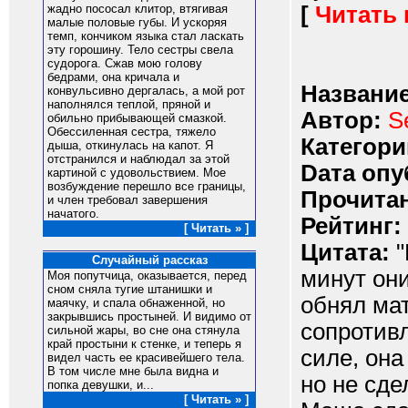
[
Читать
жадно пососал клитор, втягивая
малые половые губы. И ускоряя
темп, кончиком языка стал ласкать
эту горошину. Тело сестры свела
судорога. Сжав мою голову
бедрами, она кричала и
Название
конвульсивно дергалась, а мой рот
наполнялся теплой, пряной и
Автор:
S
обильно прибывающей смазкой.
Обессиленная сестра, тяжело
Категори
дыша, откинулась на капот. Я
отстранился и наблюдал за этой
Dата опу
картиной с удовольствием. Мое
возбуждение перешло все границы,
Прочитан
и член требовал завершения
начатого.
Рейтинг:
[ Читать » ]
Цитата:
"
Случайный рассказ
минут он
Моя попутчица, оказывается, перед
сном сняла тугие штанишки и
обнял мат
маячку, и спала обнаженной, но
закрывшись простыней. И видимо от
сопротивл
сильной жары, во сне она стянула
край простыни к стенке, и теперь я
силе, она
видел часть ее красивейшего тела.
В том числе мне была видна и
но не сде
попка девушки, и...
[ Читать » ]