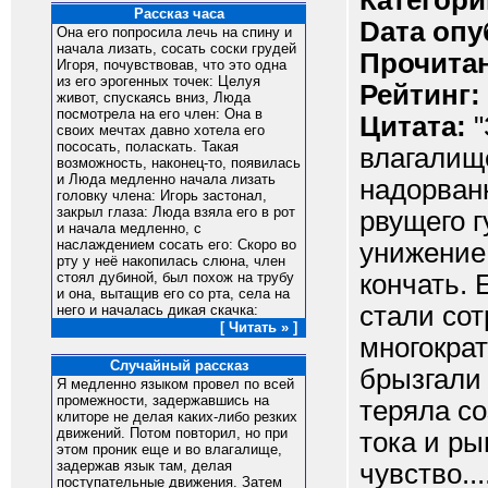
Категори
Рассказ часа
Dата опу
Она его попросила лечь на спину и
начала лизать, сосать соски грудей
Прочитан
Игоря, почувствовав, что это одна
из его эрогенных точек: Целуя
Рейтинг:
живот, спускаясь вниз, Люда
посмотрела на его член: Она в
Цитата:
"
своих мечтах давно хотела его
пососать, поласкать. Такая
влагалище
возможность, наконец-то, появилась
и Люда медленно начала лизать
надорванн
головку члена: Игорь застонал,
закрыл глаза: Люда взяла его в рот
рвущего г
и начала медленно, с
наслаждением сосать его: Скоро во
унижение,
рту у неё накопилась слюна, член
кончать. 
стоял дубиной, был похож на трубу
и она, вытащив его со рта, села на
стали сот
него и началась дикая скачка:
[ Читать » ]
многократ
Случайный рассказ
брызгали 
Я медленно языком провел по всей
промежности, задержавшись на
теряла со
клиторе не делая каких-либо резких
движений. Потом повторил, но при
тока и ры
этом проник еще и во влагалище,
задержав язык там, делая
чувство...
поступательные движения. Затем