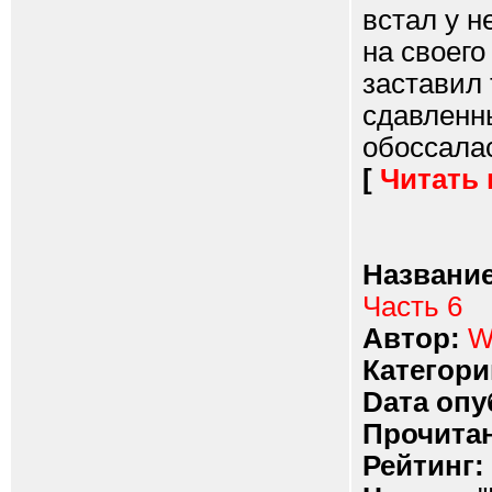
встал у н
на своего
заставил 
сдавленны
обоссалас
[
Читать
Название
Часть 6
Автор:
W
Категори
Dата опу
Прочитан
Рейтинг: