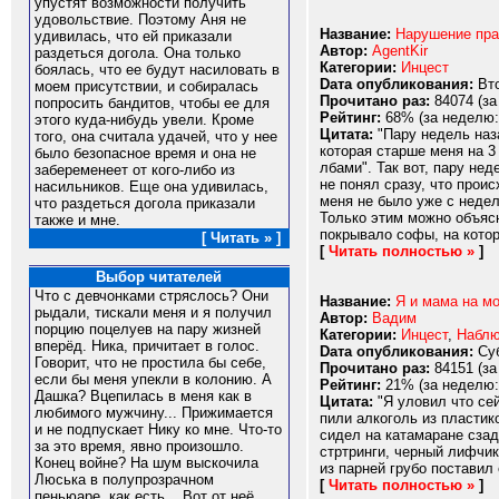
упустят возможности получить
удовольствие. Поэтому Аня не
Название:
Нарушение пр
удивилась, что ей приказали
Автор:
AgentKir
раздеться догола. Она только
Категории:
Инцест
боялась, что ее будут насиловать в
Dата опубликования:
Вто
моем присутствии, и собиралась
Прочитано раз:
84074 (за
попросить бандитов, чтобы ее для
Рейтинг:
68% (за неделю:
этого куда-нибудь увели. Кроме
Цитата:
"Пару недель наза
того, она считала удачей, что у нее
которая старше меня на 3
было безопасное время и она не
лбами". Так вот, пару не
забеременеет от кого-либо из
не понял сразу, что проис
насильников. Еще она удивилась,
меня не было уже с недел
что раздеться догола приказали
Только этим можно объясн
также и мне.
покрывало софы, на которо
[ Читать » ]
[
Читать полностью »
]
Выбор читателей
Что с девчонками стряслось? Они
Название:
Я и мама на мо
рыдали, тискали меня и я получил
Автор:
Вадим
порцию поцелуев на пару жизней
Категории:
Инцест
,
Наблю
вперёд. Ника, причитает в голос.
Dата опубликования:
Суб
Говорит, что не простила бы себе,
Прочитано раз:
84151 (за
если бы меня упекли в колонию. А
Рейтинг:
21% (за неделю:
Дашка? Вцепилась в меня как в
Цитата:
"Я уловил что сей
любимого мужчину... Прижимается
пили алкоголь из пластик
и не подпускает Нику ко мне. Что-то
сидел на катамаране сзад
за это время, явно произошло.
стртринги, черный лифчик
Конец войне? На шум выскочила
из парней грубо поставил 
Люська в полупрозрачном
[
Читать полностью »
]
пеньюаре, как есть... Вот от неё