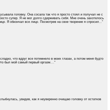
сывала головку. Она сосала так что я просто стоял и получал не с
росто супер. Я не мог долго сдерживать себя. Мне очень захотелось
ицо. Я обкончал все лицо. Посмотрев на свое творение я спросил..."
ладко, что вдруг все потемнело в моих глазах, а потом меня будто
то был мой самый первый оргазм...."
лыбнулась, увидев, как я неуверенно очищаю головку от остатков