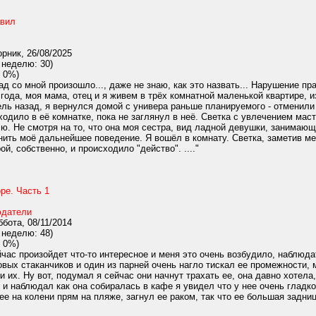
авил
рник, 26/08/2025
 неделю: 30)
 0%)
д со мной произошло..., даже не знаю, как это назвать... Нарушение пра
 года, моя мама, отец и я живем в трёх комнатной маленькой квартире, 
дель назад, я вернулся домой с универа раньше планируемого - отменили
ходило в её комнатке, пока не заглянул в неё. Светка с увлечением маст
ю. Не смотря на то, что она моя сестра, вид ладной девушки, занимающ
ить моё дальнейшее поведение. Я вошёл в комнату. Светка, заметив ме
й, собственно, и происходило "действо". ...."
ре. Часть 1
датели
бота, 08/11/2014
 неделю: 48)
 0%)
час произойдет что-то интересное и меня это очень возбудило, наблюда
овых стаканчиков и один из парней очень нагло тискал ее промежности, 
и их. Ну вот, подумал я сейчас они начнут трахать ее, она давно хотел
 и наблюдал как она собиралась в кафе я увидел что у нее очень гладко
ее на колени прям на пляже, загнул ее раком, так что ее большая задница