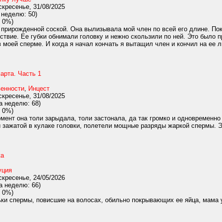
кресенье, 31/08/2025
 неделю: 50)
 0%)
прирожденной соской. Она вылизывала мой член по всей его длине. Поку
твие. Ее губки обнимали головку и нежно скользили по ней. Это было п
 моей сперме. И когда я начал кончать я вытащил член и кончил на ее л
арта. Часть 1
венности
,
Инцест
кресенье, 31/08/2025
а неделю: 68)
 0%)
нт она толи зарыдала, толи застонала, да так громко и одновременно с
 зажатой в кулаке головки, полетели мощные разряды жаркой спермы. Э
жа
уция
кресенье, 24/05/2026
а неделю: 66)
 0%)
ки спермы, повисшие на волосах, обильно покрывающих ее яйца, мама у