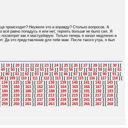
ще происходит? Неужели это и вправду? Столько вопросов. А
 всё равно попадусь я или нет, терпеть больше не было сил. Я
 посмотрит как я мастурбирую. Только теперь я начал медленно и
ит. Да это представление для тебя мам. После такого утра, я был
]
[
19
]
[
20
]
[
21
]
[
22
]
[
23
]
[
24
]
[
25
]
[
26
]
[
27
]
[
28
]
[
29
]
[
30
]
[
[
49
]
[
50
]
[
51
]
[
52
]
[
53
]
[
54
]
[
55
]
[
56
]
[
57
]
[
58
]
[
59
]
[
60
]
[
61
]
[
80
]
[
81
]
[
82
]
[
83
]
[
84
]
[
85
]
[
86
]
[
87
]
[
88
]
[
89
]
[
90
]
[
91
]
[
08
]
[
109
]
[
110
]
[
111
]
[
112
]
[
113
]
[
114
]
[
115
]
[
116
]
[
117
]
[
118
]
[
[
134
]
[
135
]
[
136
]
[
137
]
[
138
]
[
139
]
[
140
]
[
141
]
[
142
]
[
143
]
[
[
159
]
[
160
]
[
161
]
[
162
]
[
163
]
[
164
]
[
165
]
[
166
]
[
167
]
[
168
]
[
[
184
]
[
185
]
[
186
]
[
187
]
[
188
]
[
189
]
[
190
]
[
191
]
[
192
]
[
193
]
[
[
209
]
[
210
]
[
211
]
[
212
]
[
213
]
[
214
]
[
215
]
[
216
]
[
217
]
[
218
]
[
[
234
]
[
235
]
[
236
]
[
237
]
[
238
]
[
239
]
[
240
]
[
241
]
[
242
]
[
243
]
[
[
259
]
[
260
]
[
261
]
[
262
]
[
263
]
[
264
]
[
265
]
[
266
]
[
267
]
[
268
]
[