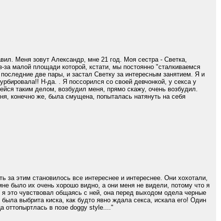
вил. Меня зовут Александр, мне 21 год. Моя сестра - Светка,
из-за малой площади которой, кстати, мы постоянно "сталкиваемся
 последние две пары, и застал Светку за интересным занятием. Я и
урбировала!! Н-да. . Я поссорился со своей девчонкой, у секса у
ейся таким делом, возбудил меня, прямо скажу, очень возбудил.
ня, конечно же, была смущена, попыталась натянуть на себя
ть за этим становилось все интереснее и интереснее. Они хохотали,
мне было их очень хорошо видно, а они меня не видели, потому что я
а, я это чувствовал общаясь с ней, она перед выходом одела черные
 была выбрита киска, как будто явно ждала секса, искала его! Один
 оттопыртлась в позе doggy style...."