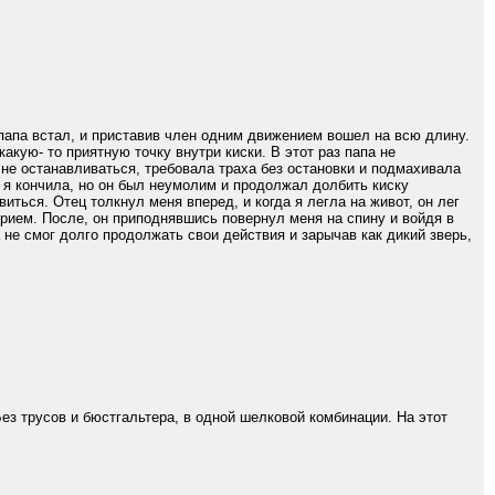
 папа встал, и приставив член одним движением вошел на всю длину.
кую- то приятную точку внутри киски. В этот раз папа не
 не останавливаться, требовала траха без остановки и подмахивала
 я кончила, но он был неумолим и продолжал долбить киску
ться. Отец толкнул меня вперед, и когда я легла на живот, он лег
прием. После, он приподнявшись повернул меня на спину и войдя в
а не смог долго продолжать свои действия и зарычав как дикий зверь,
ез трусов и бюстгальтера, в одной шелковой комбинации. На этот