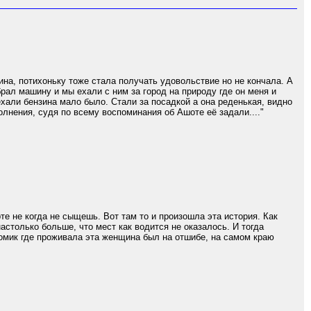
на, потихоньку тоже стала получать удовольствие но не кончала. А
брал машину и мы ехали с ним за город на природу где он меня и
ехали бензина мало было. Стали за посадкой а она реденькая, видно
волнения, судя по всему воспоминания об Ашоте её задали...."
е не когда не сыщешь. Вот там то и произошла эта история. Как
столько больше, что мест как водится не оказалось. И тогда
Домик где проживала эта женщина был на отшибе, на самом краю