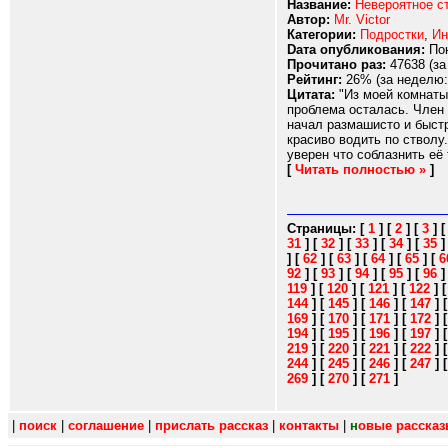
Название:
Невероятное ст
Автор:
Mr. Victor
Категории:
Подростки
,
Ин
Dата опубликования:
Пон
Прочитано раз:
47638 (за
Рейтинг:
26% (за неделю:
Цитата:
"Из моей комнаты
проблема осталась. Член 
начал размашисто и быстр
красиво водить по стволу.
уверен что соблазнить её т
[
Читать полностью »
]
Страницы:
[
1
]
[
2
]
[
3
]
31
]
[
32
]
[
33
]
[
34
]
[
35
]
[
62
]
[
63
]
[
64
]
[
65
]
[
6
92
]
[
93
]
[
94
]
[
95
]
[
96
119
]
[
120
]
[
121
]
[
122
]
144
]
[
145
]
[
146
]
[
147
]
169
]
[
170
]
[
171
]
[
172
]
194
]
[
195
]
[
196
]
[
197
]
219
]
[
220
]
[
221
]
[
222
]
244
]
[
245
]
[
246
]
[
247
]
269
]
[
270
]
[
271
]
|
поиск
|
соглашение
|
прислать рассказ
|
контакты
|
н
овые расска