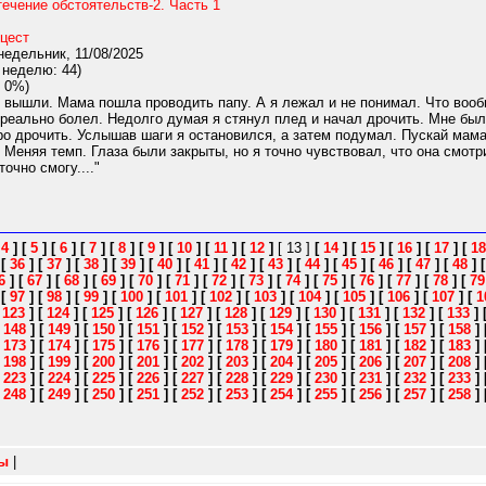
ечение обстоятельств-2. Часть 1
цест
едельник, 11/08/2025
 неделю: 44)
 0%)
 вышли. Мама пошла проводить папу. А я лежал и не понимал. Что вооб
реально болел. Недолго думая я стянул плед и начал дрочить. Мне было
о дрочить. Услышав шаги я остановился, а затем подумал. Пускай мама
 Меняя темп. Глаза были закрыты, но я точно чувствовал, что она смотр
очно смогу...."
[
4
]
[
5
]
[
6
]
[
7
]
[
8
]
[
9
]
[
10
]
[
11
]
[
12
]
[ 13 ]
[
14
]
[
15
]
[
16
]
[
17
]
[
18
]
[
36
]
[
37
]
[
38
]
[
39
]
[
40
]
[
41
]
[
42
]
[
43
]
[
44
]
[
45
]
[
46
]
[
47
]
[
48
]
6
]
[
67
]
[
68
]
[
69
]
[
70
]
[
71
]
[
72
]
[
73
]
[
74
]
[
75
]
[
76
]
[
77
]
[
78
]
[
79
]
[
97
]
[
98
]
[
99
]
[
100
]
[
101
]
[
102
]
[
103
]
[
104
]
[
105
]
[
106
]
[
107
]
[
1
[
123
]
[
124
]
[
125
]
[
126
]
[
127
]
[
128
]
[
129
]
[
130
]
[
131
]
[
132
]
[
133
]
[
148
]
[
149
]
[
150
]
[
151
]
[
152
]
[
153
]
[
154
]
[
155
]
[
156
]
[
157
]
[
158
]
[
173
]
[
174
]
[
175
]
[
176
]
[
177
]
[
178
]
[
179
]
[
180
]
[
181
]
[
182
]
[
183
]
[
198
]
[
199
]
[
200
]
[
201
]
[
202
]
[
203
]
[
204
]
[
205
]
[
206
]
[
207
]
[
208
]
[
223
]
[
224
]
[
225
]
[
226
]
[
227
]
[
228
]
[
229
]
[
230
]
[
231
]
[
232
]
[
233
]
[
248
]
[
249
]
[
250
]
[
251
]
[
252
]
[
253
]
[
254
]
[
255
]
[
256
]
[
257
]
[
258
]
зы
|