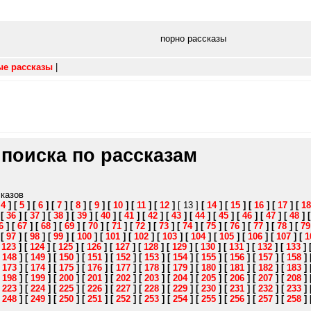
порно рассказы
ые рассказы
|
 поиска по рассказам
сказов
[
4
]
[
5
]
[
6
]
[
7
]
[
8
]
[
9
]
[
10
]
[
11
]
[
12
]
[ 13 ]
[
14
]
[
15
]
[
16
]
[
17
]
[
18
]
[
36
]
[
37
]
[
38
]
[
39
]
[
40
]
[
41
]
[
42
]
[
43
]
[
44
]
[
45
]
[
46
]
[
47
]
[
48
]
6
]
[
67
]
[
68
]
[
69
]
[
70
]
[
71
]
[
72
]
[
73
]
[
74
]
[
75
]
[
76
]
[
77
]
[
78
]
[
79
]
[
97
]
[
98
]
[
99
]
[
100
]
[
101
]
[
102
]
[
103
]
[
104
]
[
105
]
[
106
]
[
107
]
[
1
[
123
]
[
124
]
[
125
]
[
126
]
[
127
]
[
128
]
[
129
]
[
130
]
[
131
]
[
132
]
[
133
]
[
148
]
[
149
]
[
150
]
[
151
]
[
152
]
[
153
]
[
154
]
[
155
]
[
156
]
[
157
]
[
158
]
[
173
]
[
174
]
[
175
]
[
176
]
[
177
]
[
178
]
[
179
]
[
180
]
[
181
]
[
182
]
[
183
]
[
198
]
[
199
]
[
200
]
[
201
]
[
202
]
[
203
]
[
204
]
[
205
]
[
206
]
[
207
]
[
208
]
[
223
]
[
224
]
[
225
]
[
226
]
[
227
]
[
228
]
[
229
]
[
230
]
[
231
]
[
232
]
[
233
]
[
248
]
[
249
]
[
250
]
[
251
]
[
252
]
[
253
]
[
254
]
[
255
]
[
256
]
[
257
]
[
258
]