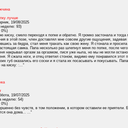
ужчина
опку лучше
рник, 19/08/2025
 неделю: 93)
 0%)
 киску, смело переходя к попке и обратно. Я громко застонала и тогда
я в этой позе, член доставлял мне совсем другие ощущения, задевая ка
явшись за бедра, стал меня трахать как свою жену. Я стонала и просила
астоящая самка. Папа несколько раз шлепнул меня по попке, после чего
я накрывал оргазм за оргазмом, пися уже ныла, но мы не могли останови
еня. Я сжала ноги, и отец ответил стоном, видимо ему понравился этот 
оих губ оказались его соски и я стала их посасывать и покусывать. Пап
а киску: :..."
нка
т
бота, 19/07/2025
а неделю: 54)
 0%)
шенно без чувств, в том положении, в котором оставили ее приятели. Б
ся она дома... ..."