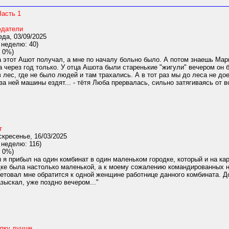
Часть 1
датели
да, 03/09/2025
 неделю: 40)
 0%)
 этот Ашот получал, а мне по началу больно было. А потом знаешь Мари
а через год только. У отца Ашота были старенькие "жигули" вечером он 
 лес, где не было людей и там трахались. А в тот раз мы до леса не до
за ней машины ездят... - тётя Люба прервалась, сильно затягиваясь от 
т
кресенье, 16/03/2025
 неделю: 116)
 0%)
 прибыл на один комбинат в один маленьком городке, который и на карт
дке была настолько маленькой, а к моему сожалению командированных на
етовал мне обратится к одной женщине работнице данного комбината. 
азыскал, уже поздно вечером..."
опку лучше