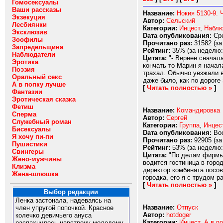
Гомосексуалы
Ваши рассказы
Название:
Нокия 5130-9. 
Экзекуция
Автор:
Сельский
Лесбиянки
Категории:
Инцест
,
Наблю
Эксклюзив
Dата опубликования:
Сре
Зоофилы
Прочитано раз:
31582 (за
Запредельщина
Рейтинг:
35% (за неделю:
Наблюдатели
Цитата:
"- Вернее сначала
Эротика
кончать то Марин я начал
Поэзия
трахал. Обычно уезжали в
Оральный секс
даже было, как по дороге 
А в попку лучше
[
Читать полностью »
]
Фантазии
Эротическая сказка
Фетиш
Название:
Командировка
Сперма
Автор:
Сергей
Служебный роман
Категории:
Группа
,
Инцес
Бисексуалы
Dата опубликования:
Вос
Я хочу пи-пи
Прочитано раз:
92905 (за
Пушистики
Рейтинг:
53% (за неделю:
Свингеры
Цитата:
"По делам фирмы я
Жено-мужчины
водится гостиница в горо
Клизма
директор комбината посов
Жена-шлюшка
городка, его я с трудом р
[
Читать полностью »
]
Выбор редакции
Ленка застонала, надеваясь на
Название:
Отпуск
член упругой попочкой. Красное
Автор:
hotdoger
колечко девичьего ануса
Категории:
Инцест
,
А в п
распахнулось навстречу молодому