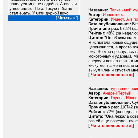
поцелуев мне не надобно. А сиськи
у неё вялые. Не-а. Такую я бы не
Название:
Папка - мой м
стал ебать. У бати дурной вкус.
Автор:
Инцесточка
[ Читать » ]
Категории:
Инцест
,
А в п
Dата опубликования:
Вто
Прочитано раз:
87324 (за
Рейтинг:
48% (за неделю:
Цитата:
"Он облизывал мою
Я испытала новые ощущени
церемонился, а просто вз
ему. Во мне проснулась н
монотонными ударами. Мен
сверху и вошел опять в м
киску лег на меня возле м
вынул член и спустил мне н
[
Читать полностью »
]
Название:
Бурная вечери
Автор:
Андрей Тертый
Категории:
Группа
,
Инцес
Dата опубликования:
Суб
Прочитано раз:
110742 (з
Рейтинг:
72% (за неделю:
Цитата:
"Она лежала совер
раз ей еще повезло - очнет
[
Читать полностью »
]