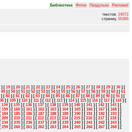
Библиотека
Фотки
Пиздульки
Реклама!
текстов:
24072
страниц:
55365
]
[
19
]
[
20
]
[
21
]
[
22
]
[
23
]
[
24
]
[
25
]
[
26
]
[
27
]
[
28
]
[
29
]
[
30
]
[
[
49
]
[
50
]
[
51
]
[
52
]
[
53
]
[
54
]
[
55
]
[
56
]
[
57
]
[
58
]
[
59
]
[
60
]
[
61
]
[
80
]
[
81
]
[
82
]
[
83
]
[
84
]
[
85
]
[
86
]
[
87
]
[
88
]
[
89
]
[
90
]
[
91
]
[
08
]
[
109
]
[
110
]
[
111
]
[
112
]
[
113
]
[
114
]
[
115
]
[
116
]
[
117
]
[
118
]
[
[
134
]
[
135
]
[
136
]
[
137
]
[
138
]
[
139
]
[
140
]
[
141
]
[
142
]
[
143
]
[
[
159
]
[
160
]
[
161
]
[
162
]
[
163
]
[
164
]
[
165
]
[
166
]
[
167
]
[
168
]
[
[
184
]
[
185
]
[
186
]
[
187
]
[
188
]
[
189
]
[
190
]
[
191
]
[
192
]
[
193
]
[
[
209
]
[
210
]
[
211
]
[
212
]
[
213
]
[
214
]
[
215
]
[
216
]
[
217
]
[
218
]
[
[
234
]
[
235
]
[
236
]
[
237
]
[
238
]
[
239
]
[
240
]
[
241
]
[
242
]
[
243
]
[
[
259
]
[
260
]
[
261
]
[
262
]
[
263
]
[
264
]
[
265
]
[
266
]
[
267
]
[
268
]
[