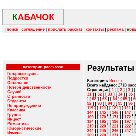
К
АБАЧОК
|
поиск
|
соглашение
|
прислать рассказ
|
контакты
|
реклама
|
н
ов
Результаты
категории рассказов
Гетеросексуалы
Подростки
Категория:
Инцест
Остальное
Всего найдено:
2710 рас
Потеря девственности
Страницы:
[
1
]
[
2
]
[
3
]
Случай
31
]
[
32
]
[
33
]
[
34
]
[
35
Странности
]
[
62
]
[
63
]
[
64
]
[
65
]
[
6
Студенты
92
]
[
93
]
[
94
]
[
95
]
[
96
По принуждению
119
]
[
120
]
[
121
]
[
122
]
Классика
144
]
[
145
]
[
146
]
[
147
]
Группа
169
]
[
170
]
[
171
]
[
172
]
Инцест
194
]
[
195
]
[
196
]
[
197
]
Романтика
219
]
[
220
]
[
221
]
[
222
]
Юмористические
244
]
[
245
]
[
246
]
[
247
]
Измена
269
]
[
270
]
[
271
]