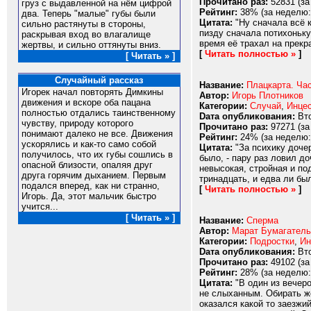
Прочитано раз:
52831 (за
груз с выдавленной на нём цифрой
Рейтинг:
38% (за неделю:
два. Теперь "малые" губы были
Цитата:
"Ну сначала всё ка
сильно растянуты в стороны,
пизду сначала потихоньку,
раскрывая вход во влагалище
время её трахал на прекра
жертвы, и сильно оттянуты вниз.
[
Читать полностью »
]
[ Читать » ]
Случайный рассказ
Название:
Плацкарта. Час
Игорек начал повторять Димкины
Автор:
Игорь Плотников
движения и вскоре оба пацана
Категории:
Случай
,
Инце
полностью отдались таинственному
Dата опубликования:
Вто
чувству, природу которого
Прочитано раз:
97271 (за
понимают далеко не все. Движения
Рейтинг:
24% (за неделю:
ускорялись и как-то само собой
Цитата:
"За психику дочер
получилось, что их губы сошлись в
было, - пару раз ловил д
опасной близости, опаляя друг
невысокая, стройная и по
друга горячим дыханием. Первым
тринадцать, и едва ли был
подался вперед, как ни странно,
[
Читать полностью »
]
Игорь. Да, этот мальчик быстро
учится...
[ Читать » ]
Название:
Сперма
Автор:
Марат Бумагатель
Категории:
Подростки
,
Ин
Dата опубликования:
Вто
Прочитано раз:
49102 (за
Рейтинг:
28% (за неделю:
Цитата:
"В один из вечер
не слыханным. Обирать же
оказался какой то заезжи