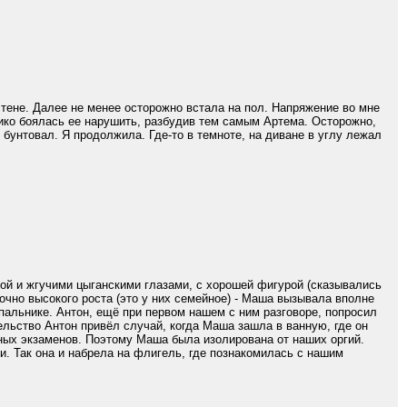
стене. Далее не менее осторожно встала на пол. Напряжение во мне
 дико боялась ее нарушить, разбудив тем самым Артема. Осторожно,
 бунтовал. Я продолжила. Где-то в темноте, на диване в углу лежал
ой и жгучими цыганскими глазами, с хорошей фигурой (сказывались
очно высокого роста (это у них семейное) - Маша вызывала вполне
упальнике. Антон, ещё при первом нашем с ним разговоре, попросил
ельство Антон привёл случай, когда Маша зашла в ванную, где он
кных экзаменов. Поэтому Маша была изолирована от наших оргий.
и. Так она и набрела на флигель, где познакомилась с нашим