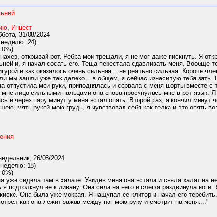
льней
нию
,
Инцест
бота, 31/08/2024
 неделю: 24)
 0%)
нахер, открывай рот. Ребра мои трещали, я не мог даже пискнуть. Я отк
ней и, я начал сосать его. Теща перестала сдавливать меня. Вообще-то
гурой и как оказалось очень сильная... не реально сильная. Короче чл
сли мы зашли уже так далеко... в общем, я сейчас изнасилую тебя зять.
а отпустила мои руки, приподнялась и сорвала с меня шорты вместе с 
мне лицо сильными пальцами она снова просунулась мне в рот язык. Я с
ась и через пару минут у меня встал опять. Второй раз, я кончил минут 
шею, мять рукой мою грудь, я чувствовал себя как телка и это опять во
ения
едельник, 26/08/2024
 неделю: 18)
 0%)
а уже сидела там в халате. Увидев меня она встала и сняла халат на не
 я подтолкнул ее к дивану. Она села на него и слегка раздвинула ноги. 
е киске. Она была уже мокрая. Я нащупал ее клитор и начал его теребить
отрел как она лежит зажав между ног мою руку и смотрит на меня...."