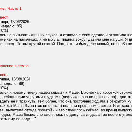
ны. Часть 1
цест
верг, 18/06/2026
 неделю: 85)
 0%)
ясь не вызывать лишних звуков, я стянула с себя одеяло и отложила к 
роме как на пальчиках, я не могла. Тишина вокруг давила мне на уши. Я
 в перед. Потом другой ножкой. Пол, хоть и был деревянный, но особо не
олнение в семье
цест
ница, 16/08/2024
а неделю: 89)
 0%)
ался к новому члену нашей семьи - к Маше. Брюнетка с короткой стрижк
 , небольшими упругими грудками (лифчиков она не признавала) , достат
деть её и трахнуть, тем более, что она постоянно ходила в открытом к
так как Маша была (так он считал) полным профаном в сексе. В доказат
ев, вылетела оттуда пробкой - и это случилось сейчас, во время выпус
 одна, Маша бесцельно слонялась по дому, заглядывая во все его уголк
ать ему по саду...."