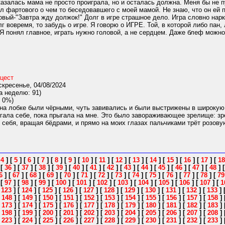
азалась мама не просто проиграла, но и осталась должна. Меня бы не п
ел фартового о чем то беседовавшего с моей мамой. Не знаю, что он ей 
вый-"Завтра жду должок!" Долг в игре страшное дело. Игра словно нарк
лг вовремя, то забудь о игре. Я говорю о ИГРЕ. Той, в которой либо па
 Я понял главное, играть нужно головой, а не сердцем. Даже блеф можно 
цест
кресенье, 04/08/2024
а неделю: 91)
 0%)
а лобке были чёрными, чуть завивались и были выстрижены в широкую п
гала себе, пока прыгала на мне. Это было завораживающее зрелище: зр
 себя, вращая бёдрами, и прямо на моих глазах пальчиками трёт розовую 
[
4
]
[
5
]
[
6
]
[
7
]
[
8
]
[
9
]
[
10
]
[
11
]
[
12
]
[
13
]
[
14
]
[
15
]
[
16
]
[
17
]
[
18
]
[
36
]
[
37
]
[
38
]
[
39
]
[
40
]
[
41
]
[
42
]
[
43
]
[
44
]
[
45
]
[
46
]
[
47
]
[
48
]
6
]
[
67
]
[
68
]
[
69
]
[
70
]
[
71
]
[
72
]
[
73
]
[
74
]
[
75
]
[
76
]
[
77
]
[
78
]
[
79
]
[
97
]
[
98
]
[
99
]
[
100
]
[
101
]
[
102
]
[
103
]
[
104
]
[
105
]
[
106
]
[
107
]
[
1
[
123
]
[
124
]
[
125
]
[
126
]
[
127
]
[
128
]
[
129
]
[
130
]
[
131
]
[
132
]
[
133
]
[
148
]
[
149
]
[
150
]
[
151
]
[
152
]
[
153
]
[
154
]
[
155
]
[
156
]
[
157
]
[
158
]
[
173
]
[
174
]
[
175
]
[
176
]
[
177
]
[
178
]
[
179
]
[
180
]
[
181
]
[
182
]
[
183
]
[
198
]
[
199
]
[
200
]
[
201
]
[
202
]
[
203
]
[
204
]
[
205
]
[
206
]
[
207
]
[
208
]
[
223
]
[
224
]
[
225
]
[
226
]
[
227
]
[
228
]
[
229
]
[
230
]
[
231
]
[
232
]
[
233
]