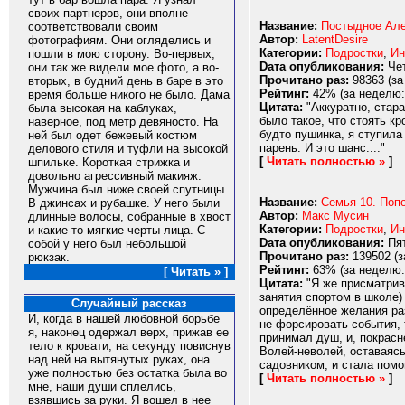
своих партнеров, они вполне
Название:
Постыдное Але
соответствовали своим
Автор:
LatentDesire
фотографиям. Они огляделись и
Категории:
Подростки
,
Ин
пошли в мою сторону. Во-первых,
Dата опубликования:
Чет
они так же видели мое фото, а во-
Прочитано раз:
98363 (за
вторых, в будний день в баре в это
Рейтинг:
42% (за неделю:
время больше никого не было. Дама
Цитата:
"Аккуратно, стара
была высокая на каблуках,
было такое, что стоять к
наверное, под метр девяносто. На
будто пушинка, я ступила
ней был одет бежевый костюм
парень. И это шанс...."
делового стиля и туфли на высокой
[
Читать полностью »
]
шпильке. Короткая стрижка и
довольно агрессивный макияж.
Мужчина был ниже своей спутницы.
Название:
Семья-10. Поп
В джинсах и рубашке. У него были
Автор:
Макс Мусин
длинные волосы, собранные в хвост
Категории:
Подростки
,
Ин
и какие-то мягкие черты лица. С
Dата опубликования:
Пят
собой у него был небольшой
Прочитано раз:
139502 (з
рюкзак.
Рейтинг:
63% (за неделю:
[ Читать » ]
Цитата:
"Я же присматрив
занятия спортом в школе)
Случайный рассказ
определённое желания раз
И, когда в нашей любовной борьбе
не форсировать события, 
я, наконец одержал верх, прижав ее
принимал душ, и, покрасн
тело к кровати, на секунду повиснув
Волей-неволей, оставаясь
над ней на вытянутых руках, она
садовником, и стала помог
уже полностью без остатка была во
[
Читать полностью »
]
мне, наши души сплелись,
взявшись за руки. Я вошел в нее