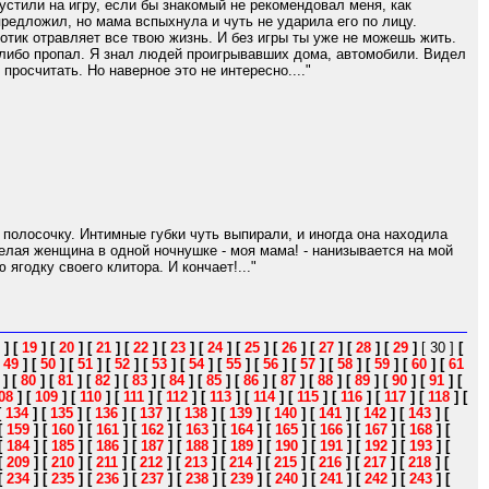
устили на игру, если бы знакомый не рекомендовал меня, как
предложил, но мама вспыхнула и чуть не ударила его по лицу.
отик отравляет все твою жизнь. И без игры ты уже не можешь жить.
н, либо пропал. Я знал людей проигрывавших дома, автомобили. Видел
просчитать. Но наверное это не интересно...."
олосочку. Интимные губки чуть выпирали, и иногда она находила
елая женщина в одной ночнушке - моя мама! - нанизывается на мой
ягодку своего клитора. И кончает!..."
]
[
19
]
[
20
]
[
21
]
[
22
]
[
23
]
[
24
]
[
25
]
[
26
]
[
27
]
[
28
]
[
29
]
[ 30 ]
[
[
49
]
[
50
]
[
51
]
[
52
]
[
53
]
[
54
]
[
55
]
[
56
]
[
57
]
[
58
]
[
59
]
[
60
]
[
61
]
[
80
]
[
81
]
[
82
]
[
83
]
[
84
]
[
85
]
[
86
]
[
87
]
[
88
]
[
89
]
[
90
]
[
91
]
[
08
]
[
109
]
[
110
]
[
111
]
[
112
]
[
113
]
[
114
]
[
115
]
[
116
]
[
117
]
[
118
]
[
[
134
]
[
135
]
[
136
]
[
137
]
[
138
]
[
139
]
[
140
]
[
141
]
[
142
]
[
143
]
[
[
159
]
[
160
]
[
161
]
[
162
]
[
163
]
[
164
]
[
165
]
[
166
]
[
167
]
[
168
]
[
[
184
]
[
185
]
[
186
]
[
187
]
[
188
]
[
189
]
[
190
]
[
191
]
[
192
]
[
193
]
[
[
209
]
[
210
]
[
211
]
[
212
]
[
213
]
[
214
]
[
215
]
[
216
]
[
217
]
[
218
]
[
[
234
]
[
235
]
[
236
]
[
237
]
[
238
]
[
239
]
[
240
]
[
241
]
[
242
]
[
243
]
[