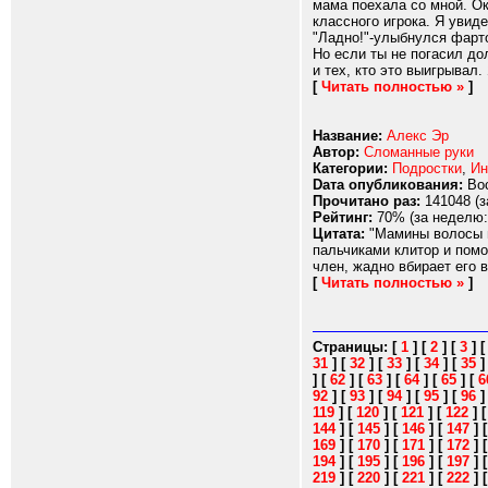
мама поехала со мной. Ок
классного игрока. Я увид
"Ладно!"-улыбнулся фарто
Но если ты не погасил до
и тех, кто это выигрывал.
[
Читать полностью »
]
Название:
Алекс Эр
Автор:
Сломанные руки
Категории:
Подростки
,
Ин
Dата опубликования:
Вос
Прочитано раз:
141048 (з
Рейтинг:
70% (за неделю:
Цитата:
"Мамины волосы н
пальчиками клитор и помо
член, жадно вбирает его в
[
Читать полностью »
]
Страницы:
[
1
]
[
2
]
[
3
]
31
]
[
32
]
[
33
]
[
34
]
[
35
]
[
62
]
[
63
]
[
64
]
[
65
]
[
6
92
]
[
93
]
[
94
]
[
95
]
[
96
119
]
[
120
]
[
121
]
[
122
]
144
]
[
145
]
[
146
]
[
147
]
169
]
[
170
]
[
171
]
[
172
]
194
]
[
195
]
[
196
]
[
197
]
219
]
[
220
]
[
221
]
[
222
]