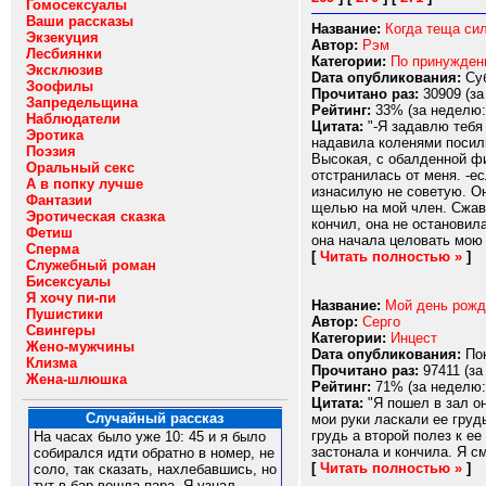
Гомосексуалы
Ваши рассказы
Название:
Когда теща си
Экзекуция
Автор:
Рэм
Лесбиянки
Категории:
По принужде
Эксклюзив
Dата опубликования:
Суб
Зоофилы
Прочитано раз:
30909 (за
Запредельщина
Рейтинг:
33% (за неделю:
Наблюдатели
Цитата:
"-Я задавлю тебя 
Эротика
надавила коленями посиль
Поэзия
Высокая, с обалденной фи
Оральный секс
отстранилась от меня. -е
А в попку лучше
изнасилую не советую. Он
Фантазии
щелью на мой член. Сжав 
Эротическая сказка
кончил, она не остановил
Фетиш
она начала целовать мою 
Сперма
[
Читать полностью »
]
Служебный роман
Бисексуалы
Я хочу пи-пи
Название:
Мой день рожд
Пушистики
Автор:
Серго
Свингеры
Категории:
Инцест
Жено-мужчины
Dата опубликования:
Пон
Клизма
Прочитано раз:
97411 (за
Жена-шлюшка
Рейтинг:
71% (за неделю:
Цитата:
"Я пошел в зал он
Случайный рассказ
мои руки ласкали ее грудь
грудь а второй полез к е
На часах было уже 10: 45 и я было
застонала и кончила. Я см
собирался идти обратно в номер, не
[
Читать полностью »
]
соло, так сказать, нахлебавшись, но
тут в бар вошла пара. Я узнал