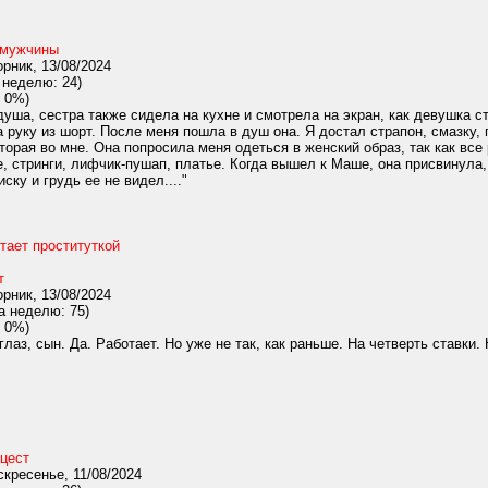
-мужчины
рник, 13/08/2024
 неделю: 24)
 0%)
уша, сестра также сидела на кухне и смотрела на экран, как девушка ст
 руку из шорт. После меня пошла в душ она. Я достал страпон, смазку, 
вторая во мне. Она попросила меня одеться в женский образ, так как вс
е, стринги, лифчик-пушап, платье. Когда вышел к Маше, она присвинул
ску и грудь ее не видел...."
тает проституткой
т
рник, 13/08/2024
а неделю: 75)
 0%)
глаз, сын. Да. Работает. Но уже не так, как раньше. На четверть ставки. 
цест
кресенье, 11/08/2024