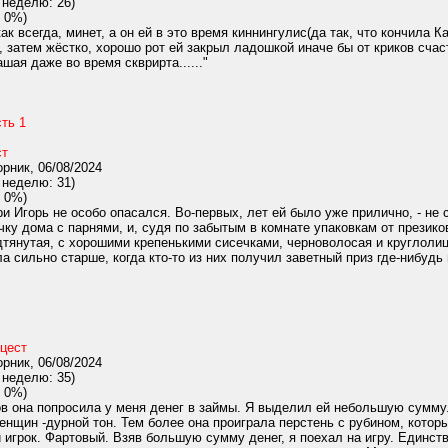
 неделю: 26)
 0%)
к всегда, минет, а он ей в это время киннингулис(да так, что кончила Ка
 затем жёстко, хорошо рот ей закрыл ладошкой иначе бы от криков счаст
шая даже во время скврирта......"
ть 1
ст
рник, 06/08/2024
 неделю: 31)
 0%)
и Игорь не особо опасался. Во-первых, лет ей было уже прилично, - не с
очку дома с парнями, и, судя по забытым в комнате упаковкам от презико
дтянутая, с хорошими крепенькими сисечками, черноволосая и круглолиц
а сильно старше, когда кто-то из них получил заветный приз где-нибудь
цест
рник, 06/08/2024
 неделю: 35)
 0%)
ов она попросила у меня денег в займы. Я выделил ей небольшую сумму
нщин -дурной тон. Тем более она проиграла перстень с рубином, которы
й игрок. Фартовый. Взяв большую сумму денег, я поехал на игру. Единств