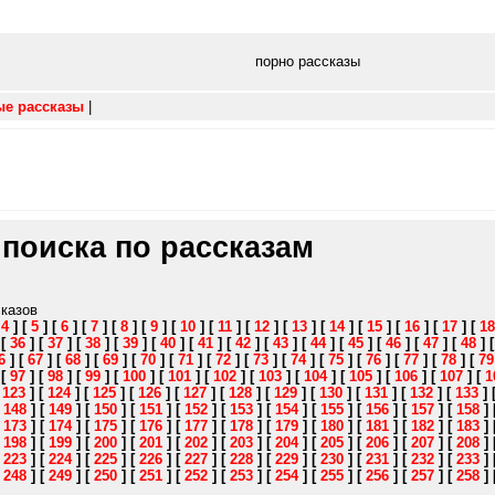
порно рассказы
ые рассказы
|
 поиска по рассказам
сказов
[
4
]
[
5
]
[
6
]
[
7
]
[
8
]
[
9
]
[
10
]
[
11
]
[
12
]
[
13
]
[
14
]
[
15
]
[
16
]
[
17
]
[
18
]
[
36
]
[
37
]
[
38
]
[
39
]
[
40
]
[
41
]
[
42
]
[
43
]
[
44
]
[
45
]
[
46
]
[
47
]
[
48
]
6
]
[
67
]
[
68
]
[
69
]
[
70
]
[
71
]
[
72
]
[
73
]
[
74
]
[
75
]
[
76
]
[
77
]
[
78
]
[
79
]
[
97
]
[
98
]
[
99
]
[
100
]
[
101
]
[
102
]
[
103
]
[
104
]
[
105
]
[
106
]
[
107
]
[
1
[
123
]
[
124
]
[
125
]
[
126
]
[
127
]
[
128
]
[
129
]
[
130
]
[
131
]
[
132
]
[
133
]
[
148
]
[
149
]
[
150
]
[
151
]
[
152
]
[
153
]
[
154
]
[
155
]
[
156
]
[
157
]
[
158
]
[
173
]
[
174
]
[
175
]
[
176
]
[
177
]
[
178
]
[
179
]
[
180
]
[
181
]
[
182
]
[
183
]
[
198
]
[
199
]
[
200
]
[
201
]
[
202
]
[
203
]
[
204
]
[
205
]
[
206
]
[
207
]
[
208
]
[
223
]
[
224
]
[
225
]
[
226
]
[
227
]
[
228
]
[
229
]
[
230
]
[
231
]
[
232
]
[
233
]
[
248
]
[
249
]
[
250
]
[
251
]
[
252
]
[
253
]
[
254
]
[
255
]
[
256
]
[
257
]
[
258
]