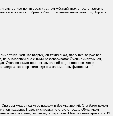
тя ему в лицо почти сразу) , затем жёсткий трах в горло, затем в
ья весь посёлок собрался бы) ... . кончала мама раза три, Кир всё
емилетняя, чай. Во-вторых, он точно знал, что у неё-то уже все
в, не о живописи она с ними разговаривала: Очень симпатичная,
ая, Оксанка стала привлекать парней еще, наверное, лет в
 в раздевалке спортзала, где она занималась фитнесом:..."
. Она вернулась под утро пешком и без украшений. Это было делом
й я ей подарил. Навести справки не стоило труда. Обидчиком
енное чего я хотел, это вернуть перстень. Мне он очень нравился. И