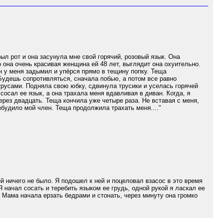
рыл рот и она засунула мне свой горячий, розовый язык. Она
 она очень красивая женщина ей 48 лет, выглядит она охуительно.
ен у меня задымил и упёрся прямо в тещину попку. Теща
 Будешь сопротивляться, сначала побью, а потом все равно
трусами. Подняла свою юбку, сдвинула трусики и уселась горячей
осал ее язык, а она трахала меня вдавливая в диван. Когда, я
через двадцать. Теща кончила уже четыре раза. Не вставая с меня,
збудило мой член. Теща продолжила трахать меня...."
й ничего не было. Я подошел к ней и поцеловал взасос в это время
Я начал сосать и теребить языком ее грудь, одной рукой я ласкал ее
. Мама начала ерзать бедрами и стонать, через минуту она громко