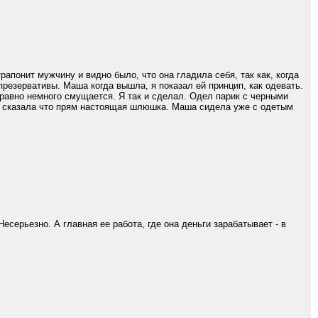
рапонит мужчину и видно было, что она гладила себя, так как, когда
презервативы. Маша когда вышла, я показал ей принцип, как одевать.
е равно немного смущается. Я так и сделал. Одел парик с черными
а, сказала что прям настоящая шлюшка. Маша сидела уже с одетым
Несерьезно. А главная ее работа, где она деньги зарабатывает - в