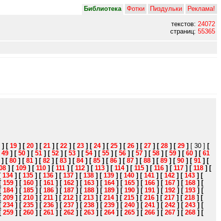
Библиотека
Фотки
Пиздульки
Реклама!
текстов:
24072
страниц:
55365
]
[
19
]
[
20
]
[
21
]
[
22
]
[
23
]
[
24
]
[
25
]
[
26
]
[
27
]
[
28
]
[
29
]
[ 30 ]
[
[
49
]
[
50
]
[
51
]
[
52
]
[
53
]
[
54
]
[
55
]
[
56
]
[
57
]
[
58
]
[
59
]
[
60
]
[
61
]
[
80
]
[
81
]
[
82
]
[
83
]
[
84
]
[
85
]
[
86
]
[
87
]
[
88
]
[
89
]
[
90
]
[
91
]
[
08
]
[
109
]
[
110
]
[
111
]
[
112
]
[
113
]
[
114
]
[
115
]
[
116
]
[
117
]
[
118
]
[
[
134
]
[
135
]
[
136
]
[
137
]
[
138
]
[
139
]
[
140
]
[
141
]
[
142
]
[
143
]
[
[
159
]
[
160
]
[
161
]
[
162
]
[
163
]
[
164
]
[
165
]
[
166
]
[
167
]
[
168
]
[
[
184
]
[
185
]
[
186
]
[
187
]
[
188
]
[
189
]
[
190
]
[
191
]
[
192
]
[
193
]
[
[
209
]
[
210
]
[
211
]
[
212
]
[
213
]
[
214
]
[
215
]
[
216
]
[
217
]
[
218
]
[
[
234
]
[
235
]
[
236
]
[
237
]
[
238
]
[
239
]
[
240
]
[
241
]
[
242
]
[
243
]
[
[
259
]
[
260
]
[
261
]
[
262
]
[
263
]
[
264
]
[
265
]
[
266
]
[
267
]
[
268
]
[