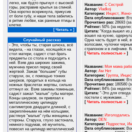
легко, как будто прыгнул с высокой
Название:
С Сестрой
горы, расправив крылья за спиной.
Автор:
Vladkoj
Она коротко вскрикнула, прикусив
Категории:
Инцест
,
Жено
от боли губу, и наши тела забились
Dата опубликования:
Вто
в ритме любви, как раненые птицы в
Прочитано раз:
28693 (за
клетке.
Рейтинг:
50% (за неделю:
[ Читать » ]
Цитата:
"Когда вышел из д
вошел на кухню, одернула
Одна часть будет в ней, 
Случайный рассказ
волосами, чулочки черны
- Это, чтобы ты, старая шлюха, всё
страпоном и в лифчике. Ки
видела, - на глазах, косящейся на
[
Читать полностью »
]
стол матери, садист стал брать
предметы со стола и подходить к
ней. Взяв два широких зажима,
Название:
Моя мама рабо
мужчина присел перед своей
Автор:
Ам Нет
жертвой. Зажав "большие" губы
Категории:
Группа
,
Инцес
старухи, он, с помощью тонких
Dата опубликования:
Вто
шнурков, продетых в кольца на
Прочитано раз:
180580 (з
ножных браслетах жертвы, сильно
Рейтинг:
84% (за неделю:
оттянул их. Взяв зажимы поменьше,
Цитата:
"-Это для отвода 
садист зажал "малые" губы матери.
постели с мужиками...."
Концы шнурков, он привязал к
[
Читать полностью »
]
металлическому цилиндру
сантиметров двадцати длинной, с
закреплёнными на нём кольцами,
Название:
Изголодались
растянув "малые" губы женщины в
Автор:
DEN
стороны. Старуха, глухо застонала,
Категории:
Подростки
,
Ин
немного подумав, её мучитель,
Dата опубликования:
Вос
повесил на цилиндр металлический