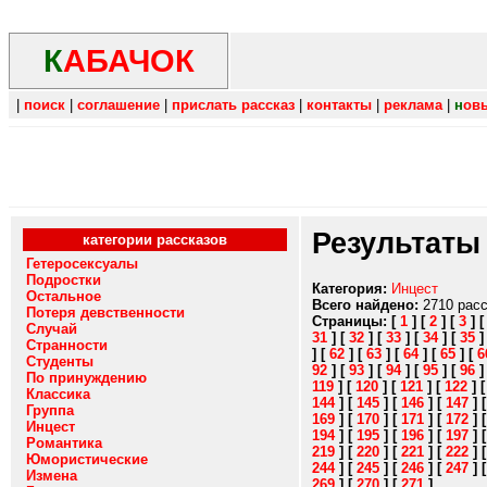
К
АБАЧОК
|
поиск
|
соглашение
|
прислать рассказ
|
контакты
|
реклама
|
н
ов
Результаты
категории рассказов
Гетеросексуалы
Подростки
Категория:
Инцест
Остальное
Всего найдено:
2710 рас
Потеря девственности
Страницы:
[
1
]
[
2
]
[
3
]
Случай
31
]
[
32
]
[
33
]
[
34
]
[
35
Странности
]
[
62
]
[
63
]
[
64
]
[
65
]
[
6
Студенты
92
]
[
93
]
[
94
]
[
95
]
[
96
По принуждению
119
]
[
120
]
[
121
]
[
122
]
Классика
144
]
[
145
]
[
146
]
[
147
]
Группа
169
]
[
170
]
[
171
]
[
172
]
Инцест
194
]
[
195
]
[
196
]
[
197
]
Романтика
219
]
[
220
]
[
221
]
[
222
]
Юмористические
244
]
[
245
]
[
246
]
[
247
]
Измена
269
]
[
270
]
[
271
]