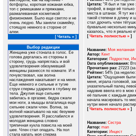
Цитата:
"Я был и так уже 
ботфорты, короткая кожаная юбка,
трофей, в виде её только
топ с ремешками и пряжками,
места в штанах. Я тут же
размалеванная косметикой
такой степени в длину и 
физиономия. Было еще светло и не
стал дрочить член тётушк
очень людно. Мы заняли скамейку,
буквально несколько мину
стоящую немного в стороне от
казалось, что я реально е*
алеи.
[
Читать полностью »
]
[ Читать » ]
Выбор редакции
Название:
Моя желанная 
Женщина уже стонала в голос. Ее
Автор:
Кент
голова дергалась из стороны в
Категории:
Подростки
,
Ин
сторону, грудь напряглась и вой
Dата опубликования:
Вто
удовлетворения обезумевшей
Прочитано раз:
27223 (за
женщины разнесся по комнате. И я
Рейтинг:
54% (за неделю:
почувствовал, как волна
Цитата:
"Ощущения были не
наслаждения накатывает и на меня.
меня, играла головкой, за
Еще немного и сильные и тугие
указательный палец левой
струи спермы ударили в глубину ее
надовив ввела его в мою 
тела. Джулия еще сильнее
её пальчик с каждым движ
забилась в оргазме, бедра сжали
начала масировать то мес
мои ноги, а мыщцы влагалища еще
нутри меня начало распира
сильнее сжали член. Волна, за
[
Читать полностью »
]
волной накатывало на нас безумие
удовлетворения. Я расслабился и
молодая женщина словно
Название:
Сестра
тряпичная кукла повисла на моей
Автор:
man
шее. Член стал опадать. На пол
Категории:
Инцест
стала капать моя сперма