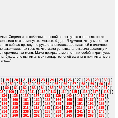
чье. Сидела я, сгорбившись, попой на согнутых в коленях ногах,
скользила меж сомкнутых, мокрых бедер. Я думала, что у меня там
а, что сейчас прысну, но рука становилась все влажней и влажнее,
не закричала, так громко, что мама услышала, открыла заслонку и
о переживая за меня. Мама прикрыла меня от них собой и крикнула:
а она, буквально вынимая мои пальцы из юной вагины и принимая меня
нь...."
]
[
19
]
[
20
]
[
21
]
[
22
]
[
23
]
[
24
]
[
25
]
[
26
]
[ 27 ]
[
28
]
[
29
]
[
30
]
[
[
49
]
[
50
]
[
51
]
[
52
]
[
53
]
[
54
]
[
55
]
[
56
]
[
57
]
[
58
]
[
59
]
[
60
]
[
61
]
[
80
]
[
81
]
[
82
]
[
83
]
[
84
]
[
85
]
[
86
]
[
87
]
[
88
]
[
89
]
[
90
]
[
91
]
[
08
]
[
109
]
[
110
]
[
111
]
[
112
]
[
113
]
[
114
]
[
115
]
[
116
]
[
117
]
[
118
]
[
[
134
]
[
135
]
[
136
]
[
137
]
[
138
]
[
139
]
[
140
]
[
141
]
[
142
]
[
143
]
[
[
159
]
[
160
]
[
161
]
[
162
]
[
163
]
[
164
]
[
165
]
[
166
]
[
167
]
[
168
]
[
[
184
]
[
185
]
[
186
]
[
187
]
[
188
]
[
189
]
[
190
]
[
191
]
[
192
]
[
193
]
[
[
209
]
[
210
]
[
211
]
[
212
]
[
213
]
[
214
]
[
215
]
[
216
]
[
217
]
[
218
]
[
[
234
]
[
235
]
[
236
]
[
237
]
[
238
]
[
239
]
[
240
]
[
241
]
[
242
]
[
243
]
[
[
259
]
[
260
]
[
261
]
[
262
]
[
263
]
[
264
]
[
265
]
[
266
]
[
267
]
[
268
]
[