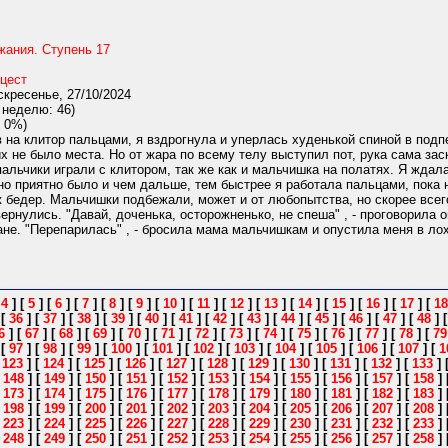
жания. Ступень 17
цест
кресенье, 27/10/2024
 неделю: 46)
 0%)
 на клитор пальцами, я вздрогнула и уперлась худенькой спиной в подпе
х не было места. Но от жара по всему телу выступил пот, рука сама за
пальчики играли с клитором, так же как и мальчишка на полатях. Я ждал
но приятно было и чем дальше, тем быстрее я работала пальцами, пока 
 бедер. Мальчишки подбежали, может и от любопытства, но скорее всег
 вернулись. "Давай, доченька, осторожненько, не спеша" , - проговорил
ане. "Перепарилась" , - бросила мама мальчишкам и опустила меня в лоха
[
4
]
[
5
]
[
6
]
[
7
]
[
8
]
[
9
]
[
10
]
[
11
]
[
12
]
[
13
]
[
14
]
[
15
]
[
16
]
[
17
]
[
18
]
[
36
]
[
37
]
[
38
]
[
39
]
[
40
]
[
41
]
[
42
]
[
43
]
[
44
]
[
45
]
[
46
]
[
47
]
[
48
]
6
]
[
67
]
[
68
]
[
69
]
[
70
]
[
71
]
[
72
]
[
73
]
[
74
]
[
75
]
[
76
]
[
77
]
[
78
]
[
79
]
[
97
]
[
98
]
[
99
]
[
100
]
[
101
]
[
102
]
[
103
]
[
104
]
[
105
]
[
106
]
[
107
]
[
1
[
123
]
[
124
]
[
125
]
[
126
]
[
127
]
[
128
]
[
129
]
[
130
]
[
131
]
[
132
]
[
133
]
[
148
]
[
149
]
[
150
]
[
151
]
[
152
]
[
153
]
[
154
]
[
155
]
[
156
]
[
157
]
[
158
]
[
173
]
[
174
]
[
175
]
[
176
]
[
177
]
[
178
]
[
179
]
[
180
]
[
181
]
[
182
]
[
183
]
[
198
]
[
199
]
[
200
]
[
201
]
[
202
]
[
203
]
[
204
]
[
205
]
[
206
]
[
207
]
[
208
]
[
223
]
[
224
]
[
225
]
[
226
]
[
227
]
[
228
]
[
229
]
[
230
]
[
231
]
[
232
]
[
233
]
[
248
]
[
249
]
[
250
]
[
251
]
[
252
]
[
253
]
[
254
]
[
255
]
[
256
]
[
257
]
[
258
]