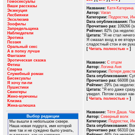
Гомосексуалы
Ваши рассказы
Название:
Катя-Катерина
Экзекуция
Автор:
Varan
Лесбиянки
Категории:
Подростки
,
Ин
Эксклюзив
Dата опубликования:
Пон
Зоофилы
Прочитано раз:
109266 (з
Запредельщина
Рейтинг:
82% (за неделю:
Наблюдатели
Цитата:
"Я не стал ничего
Эротика
Я смазал вход в ее втору
Поэзия
сладостный стон и ее рука
Оральный секс
[
Читать полностью »
]
А в попку лучше
Фантазии
Эротическая сказка
Название:
С отцом
Фетиш
Автор:
Логина Аня
Сперма
Категории:
Потеря девст
Служебный роман
Dата опубликования:
Суб
Бисексуалы
Прочитано раз:
66008 (за
Я хочу пи-пи
Рейтинг:
29% (за неделю:
Пушистики
Цитата:
"Я его даже сразу
Свингеры
увидел. Потом сказал как-
Жено-мужчины
[
Читать полностью »
]
Клизма
Жена-шлюшка
Название:
Тётя Даша. Ча
Выбор редакции
Автор:
Северный волк
Категории:
Подростки
,
Ин
Мы вышли в небольшом сквере.
Dата опубликования:
Вос
Наша новая подруга, имя которой
Прочитано раз:
66310 (за
мне так и не суждено было узнать,
Рейтинг:
46% (за неделю:
выглядела, как на картинке -