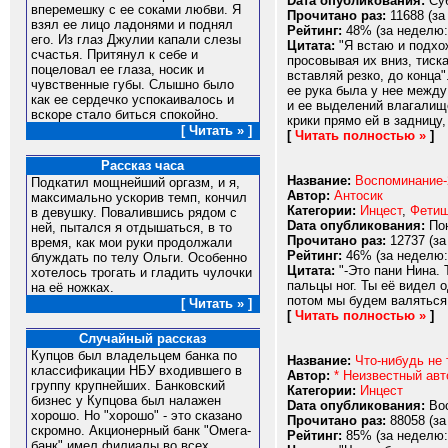
Dата опубликования:
Суб
вперемешку с ее соками любви. Я
Прочитано раз:
11688 (за
взял ее лицо ладонями и поднял
Рейтинг:
48% (за неделю:
его. Из глаз Джулии капали слезы
Цитата:
"Я встаю и подхож
счастья. Притянул к себе и
просовывая их вниз, тиск
поцеловал ее глаза, носик и
вставляй резко, до конца"
чувственные губы. Слышно было
ее рука была у нее между
как ее сердечко успокаивалось и
и ее выделений влагалище.
вскоре стало биться спокойно.
крики прямо ей в задницу,
[ Читать » ]
[
Читать полностью »
]
Рассказ часа
Название:
Воспоминание-
Подкатил мощнейший оргазм, и я,
Автор:
Антосик
максимально ускорив темп, кончил
Категории:
Инцест
,
Фети
в девушку. Повалившись рядом с
Dата опубликования:
Пон
ней, пытался я отдышаться, в то
Прочитано раз:
12737 (за
время, как мои руки продолжали
Рейтинг:
46% (за неделю:
блуждать по телу Ольги. Особенно
Цитата:
"-Это пани Нина. 
хотелось трогать и гладить чулочки
пальцы ног. Ты её видел о
на её ножках.
потом мы будем валяться 
[ Читать » ]
[
Читать полностью »
]
Случайный рассказ
Купцов был владельцем банка по
Название:
Что-нибудь не 
классификации НБУ входившего в
Автор:
* Неизвестный авт
группу крупнейших. Банковский
Категории:
Инцест
бизнес у Купцова был налажен
Dата опубликования:
Вос
хорошо. Но "хорошо" - это сказано
Прочитано раз:
88058 (за
скромно. Акционерный банк "Омега-
Рейтинг:
85% (за неделю:
банк" имел филиалы во всех