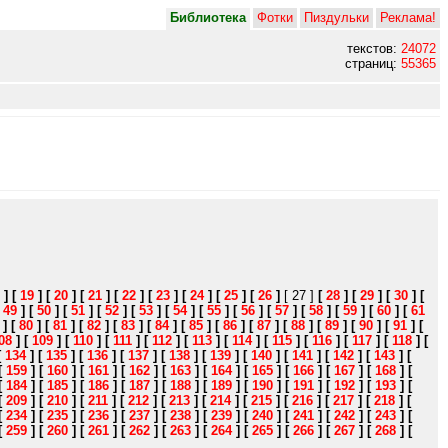
Библиотека
Фотки
Пиздульки
Реклама!
текстов:
24072
страниц:
55365
]
[
19
]
[
20
]
[
21
]
[
22
]
[
23
]
[
24
]
[
25
]
[
26
]
[ 27 ]
[
28
]
[
29
]
[
30
]
[
[
49
]
[
50
]
[
51
]
[
52
]
[
53
]
[
54
]
[
55
]
[
56
]
[
57
]
[
58
]
[
59
]
[
60
]
[
61
]
[
80
]
[
81
]
[
82
]
[
83
]
[
84
]
[
85
]
[
86
]
[
87
]
[
88
]
[
89
]
[
90
]
[
91
]
[
08
]
[
109
]
[
110
]
[
111
]
[
112
]
[
113
]
[
114
]
[
115
]
[
116
]
[
117
]
[
118
]
[
[
134
]
[
135
]
[
136
]
[
137
]
[
138
]
[
139
]
[
140
]
[
141
]
[
142
]
[
143
]
[
[
159
]
[
160
]
[
161
]
[
162
]
[
163
]
[
164
]
[
165
]
[
166
]
[
167
]
[
168
]
[
[
184
]
[
185
]
[
186
]
[
187
]
[
188
]
[
189
]
[
190
]
[
191
]
[
192
]
[
193
]
[
[
209
]
[
210
]
[
211
]
[
212
]
[
213
]
[
214
]
[
215
]
[
216
]
[
217
]
[
218
]
[
[
234
]
[
235
]
[
236
]
[
237
]
[
238
]
[
239
]
[
240
]
[
241
]
[
242
]
[
243
]
[
[
259
]
[
260
]
[
261
]
[
262
]
[
263
]
[
264
]
[
265
]
[
266
]
[
267
]
[
268
]
[