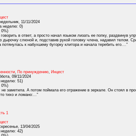
цест
едельник, 11/11/2024
а неделю: 0)
 0%)
 говорить в ответ, а просто начал языком лизать ее попку, раздвинув у
ю дырочку слюной и, подставив рукой головку члена, надавил телом. Ср
 потянулась к набухшему бугорку клитора и начала теребить его...."
венности
,
По принуждению
,
Инцест
бота, 09/11/2024
 неделю: 51)
 0%)
 не заметила. А потом поймала его отражение в зеркале. Он стоял в пр
то тихо и ломано:..."
сть 1
цест
кресенье, 13/04/2025
 неделю: 42)
 0%)