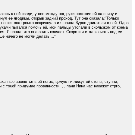
ваюсь к ней сзади, у нее между ног, руки положив ей на спину и
нул ее ягодицы, открыв задний проход. Тут она сказала:"Только
 попки, она громко вскрикнула и я начал бурно двигаться в ней. Одна
руками пытался помочь ей, мои пальцы утопали в скользком от крема
я. Я понял, что она опять кончает. Скоро и я стал кончать под ее
е ничего не могли делать...."
аканные ваояются в её ногах, целуют и лижут ей стопы, ступни,
ы с тобой придумае провинности, , , пани Нина нас накажет стрго,