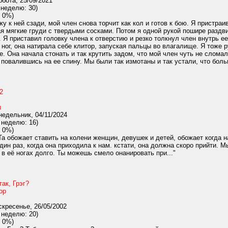
бота, 25/09/2021
 неделю: 30)
 0%)
у к ней сзади, мой член снова торчит как кол и готов к бою. Я пристраи
ая мягкие груди с твердыми сосками. Потом я одной рукой пошире раздви
. Я приставил головку члена к отверстию и резко толкнул член внутрь ее
 ног, она натирала себе клитор, запуская пальцы во влагалище. Я тоже 
 Она начала стонать и так крутить задом, что мой член чуть не сломалс
 повалившись на ее спину. Мы были так измотаны и так устали, что больш
2
ш
едельник, 04/11/2024
 неделю: 16)
 0%)
Та обожает ставить на колени женщин, девушек и детей, обожает когда н
дин раз, когда она приходила к нам. кстати, она должна скоро прийти. М
в её ногах долго. Ты можешь смело онанировать при..."
так, Грэг?
ор
кресенье, 26/05/2002
 неделю: 20)
 0%)