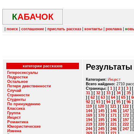
К
АБАЧОК
|
поиск
|
соглашение
|
прислать рассказ
|
контакты
|
реклама
|
н
ов
Результаты
категории рассказов
Гетеросексуалы
Подростки
Категория:
Инцест
Остальное
Всего найдено:
2710 рас
Потеря девственности
Страницы:
[
1
]
[
2
]
[
3
]
Случай
31
]
[
32
]
[
33
]
[
34
]
[
35
Странности
]
[
62
]
[
63
]
[
64
]
[
65
]
[
6
Студенты
92
]
[
93
]
[
94
]
[
95
]
[
96
По принуждению
119
]
[
120
]
[
121
]
[
122
]
Классика
144
]
[
145
]
[
146
]
[
147
]
Группа
169
]
[
170
]
[
171
]
[
172
]
Инцест
194
]
[
195
]
[
196
]
[
197
]
Романтика
219
]
[
220
]
[
221
]
[
222
]
Юмористические
244
]
[
245
]
[
246
]
[
247
]
Измена
269
]
[
270
]
[
271
]