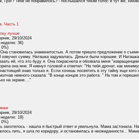
к, Грэг? Тебе не понравилось? - послышался тихий голос и тут же, хихи
а. Часть 1
опку лучше
рник, 29/10/2024
 неделю: 36)
 0%)
. Она становилась знаменитостью. А потом пришло предложение о съемке
?" Я озвучил сумму. Наташка задумалась. Деньги были хорошие. И Наташка
зать ей, что это буду я. Она покраснела и обозвала меня "извращенцем".
ворила она мне. Я кивнул головой и ответил: "На тебя дрочат, как мини
е настоящей знаю только я. Если хочешь посвятить в эту тайну еще кого 
олчав немного сказала: "В конце концов это работа. " На том и пореши
ко на экране...."
янки
рник, 29/10/2024
 неделю: 19)
 0%)
ь захотелось - нашла я быстрый ответ и увильнула. Мама застонала. На
лось пить, я шла по коридору, и остановилась в неожиданности... Мам