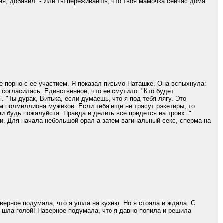
кая, добавил: - Или ты переживаешь, что твоя мамочка сейчас дома
 порно с ее участием. Я показал письмо Наташке. Она вспыхнула:
 согласилась. Единственное, что ее смутило: "Кто будет
 "Ты дурак, Витька, если думаешь, что я под тебя лягу. Это
мум полмиллиона мужиков. Если тебя еще не трясут рэкетиры, то
ни будь пожалуйста. Правда и делить все придется на троих. "
ли. Для начала небольшой орал а затем вагинальный секс, сперма на
верное подумала, что я ушла на кухню. Но я стояла и ждала. С
а шла голой! Наверное подумала, что я давно попила и решила