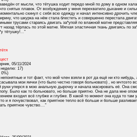
заведён от мысли, что тётушка ходит передо мной по дому в одном халат
 что снятых плавок. От возбуждения у меня перехватило дыхание и силь
 моментально скинул с себя всю одежду и начал интенсивно дрочить чле
ширину, что шкурка на нём стала блестеть и совершенно перестала двига
иными трусами стараясь двигать за*упой по влажной матне представляя,
т назад тёрлась по этой матне. Мягкая эластичная ткань двигаясь по 
у тётушку!..."
тётя
цест
рник, 05/11/2024
 неделю: 17)
 0%)
понятные и тот факт, что мой член взяли в рот да ещё ни кто нибудь, 
сасывала мои яички (что было честно говоря больновато) , но мчтоэто в
 руки уперся в мою анальную дырочку и начала масировать её. Она см
попу. Было как то больновато, но больше приятно. Она не дала мне опом
ением входил всё глубже и глубже. В какой то момент она куда то там 
то и я почувствовал, как приятное тепло всё больше и больше разливает
ть приятное чувство...."