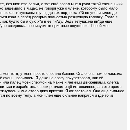
е, без нижнего белья, а тут ещё попал мне в руки такой свеженький
но защемило в яйцах, не говоря уже о члене, которому было мало
н нюхая тётушкины трусы, до тех пор, пока х*й не увеличился до
ться взад в перёд раскрыв полностью разбухшую головку. Тогда я
 как будто бы я сую х*й в её пи*ду. Ведь тётушкина пи*да ещё
за*упе создавала неописуемые приятные ощущения! Порой мне
а моя тетя, у меня просто сносило башню. Она очень нежно ласкала
сё очень нравилось. Я даже не сразу почувствовал, как её
очила палец моей спермой на майке и легкими движениями, слегка
ниться и заработала своим ротиком ещё интенсивнее, а в это время
уткнулась и мне стало дико приятно. Я аж застонал. Она еще сильнее
ся по всему телу, а мой член ещё сильнее напрягся и где то из