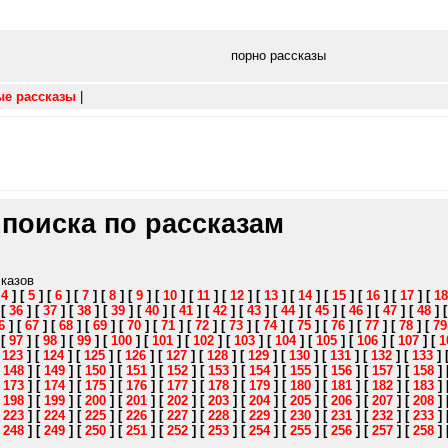
порно рассказы
ые рассказы
|
 поиска по рассказам
сказов
[
4
]
[
5
]
[
6
]
[
7
]
[
8
]
[
9
]
[
10
]
[
11
]
[
12
]
[
13
]
[
14
]
[
15
]
[
16
]
[
17
]
[
18
]
[
36
]
[
37
]
[
38
]
[
39
]
[
40
]
[
41
]
[
42
]
[
43
]
[
44
]
[
45
]
[
46
]
[
47
]
[
48
]
6
]
[
67
]
[
68
]
[
69
]
[
70
]
[
71
]
[
72
]
[
73
]
[
74
]
[
75
]
[
76
]
[
77
]
[
78
]
[
79
]
[
97
]
[
98
]
[
99
]
[
100
]
[
101
]
[
102
]
[
103
]
[
104
]
[
105
]
[
106
]
[
107
]
[
1
[
123
]
[
124
]
[
125
]
[
126
]
[
127
]
[
128
]
[
129
]
[
130
]
[
131
]
[
132
]
[
133
]
[
148
]
[
149
]
[
150
]
[
151
]
[
152
]
[
153
]
[
154
]
[
155
]
[
156
]
[
157
]
[
158
]
[
173
]
[
174
]
[
175
]
[
176
]
[
177
]
[
178
]
[
179
]
[
180
]
[
181
]
[
182
]
[
183
]
[
198
]
[
199
]
[
200
]
[
201
]
[
202
]
[
203
]
[
204
]
[
205
]
[
206
]
[
207
]
[
208
]
[
223
]
[
224
]
[
225
]
[
226
]
[
227
]
[
228
]
[
229
]
[
230
]
[
231
]
[
232
]
[
233
]
[
248
]
[
249
]
[
250
]
[
251
]
[
252
]
[
253
]
[
254
]
[
255
]
[
256
]
[
257
]
[
258
]