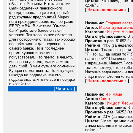
Цитата:
"Что-нибудь не та
областях Украины. Его клиентами
одна? ..."
были отделения пенсионного
[
Читать полностью »
]
фонда, фонда соцстраха, целый
ряд крупных предприятий. Через
него проходили средства программ
Название:
Старшая сестр
ЕБРР, МВФ. В системе "Омега-
Автор:
Марат Бумагатель
банк" работало более 5 тысяч
Категории:
Инцест
,
А в п
человек. Так хорошо все обстояло
Dата опубликования:
Вто
для постороннего глаза, так хорошо
Прочитано раз:
61692 (за
все обстояло и для персонала
Рейтинг:
44% (за неделю:
самого банка. Но в последнее
Цитата:
"Глаза ее горели
время Купцов интуитивно
"Я что, б... дь какая то
почувствовал, что где-то, в чем-то,
партнером?" Пришлось ска
исправная доселе, машина может
извращение. Инцест. "-го
дать сбой. В чем суть его сомнений,
только потому, что о теб
Купцов не мог понять. Но интуиция,
Наташка задумалась и пом
никогда не подводившая его,
лицо и все. Это легко толь
подсказывала, что не все в порядке
[
Читать полностью »
]
в хозяйстве.
[ Читать » ]
Название:
Я и мама
Автор:
Света
Категории:
Инцест
,
Лесби
Dата опубликования:
Вто
Прочитано раз:
64252 (за
Рейтинг:
23% (за неделю:
Цитата:
"-Мам, да мне пит
этими мыслями мне захоте
пойти...."