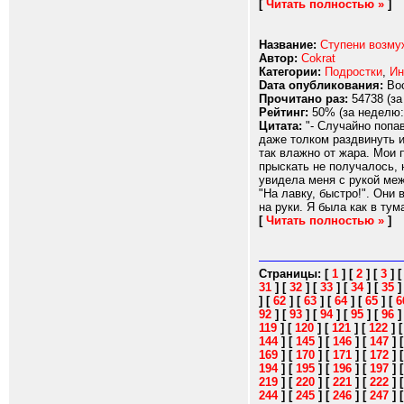
[
Читать полностью »
]
Название:
Ступени возму
Автор:
Cokrat
Категории:
Подростки
,
Ин
Dата опубликования:
Вос
Прочитано раз:
54738 (за
Рейтинг:
50% (за неделю:
Цитата:
"- Случайно попав
даже толком раздвинуть и
так влажно от жара. Мои 
прыскать не получалось, 
увидела меня с рукой меж
"На лавку, быстро!". Они
на руки. Я была как в тум
[
Читать полностью »
]
Страницы:
[
1
]
[
2
]
[
3
]
31
]
[
32
]
[
33
]
[
34
]
[
35
]
[
62
]
[
63
]
[
64
]
[
65
]
[
6
92
]
[
93
]
[
94
]
[
95
]
[
96
119
]
[
120
]
[
121
]
[
122
]
144
]
[
145
]
[
146
]
[
147
]
169
]
[
170
]
[
171
]
[
172
]
194
]
[
195
]
[
196
]
[
197
]
219
]
[
220
]
[
221
]
[
222
]
244
]
[
245
]
[
246
]
[
247
]