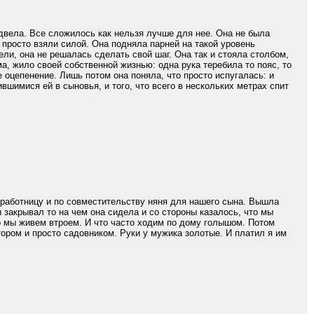
двела. Все сложилось как нельзя лучше для нее. Она не была
 просто взяли силой. Она подняла парней на такой уровень
ели, она не решалась сделать свой шаг. Она так и стояла столбом,
ма, жило своей собственной жизнью: одна рука теребила то пояс, то
е оцепенение. Лишь потом она поняла, что просто испугалась: и
шимися ей в сыновья, и того, что всего в нескольких метрах спит
работницу и по совместительству няня для нашего сына. Вышла
ы закрывал то на чем она сидела и со стороны казалось, что мы
о мы живем втроем. И что часто ходим по дому голышом. Потом
ором и просто садовником. Руки у мужика золотые. И платил я им