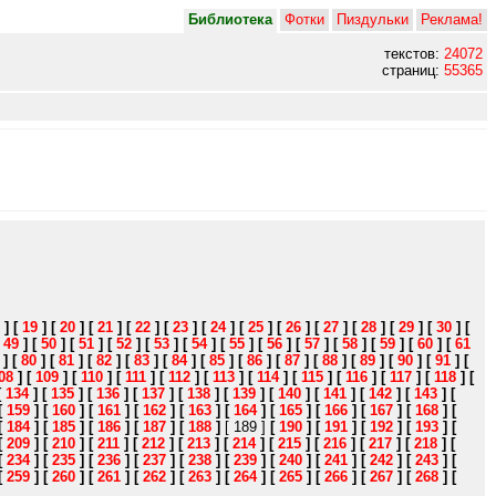
Библиотека
Фотки
Пиздульки
Реклама!
текстов:
24072
страниц:
55365
]
[
19
]
[
20
]
[
21
]
[
22
]
[
23
]
[
24
]
[
25
]
[
26
]
[
27
]
[
28
]
[
29
]
[
30
]
[
[
49
]
[
50
]
[
51
]
[
52
]
[
53
]
[
54
]
[
55
]
[
56
]
[
57
]
[
58
]
[
59
]
[
60
]
[
61
]
[
80
]
[
81
]
[
82
]
[
83
]
[
84
]
[
85
]
[
86
]
[
87
]
[
88
]
[
89
]
[
90
]
[
91
]
[
08
]
[
109
]
[
110
]
[
111
]
[
112
]
[
113
]
[
114
]
[
115
]
[
116
]
[
117
]
[
118
]
[
[
134
]
[
135
]
[
136
]
[
137
]
[
138
]
[
139
]
[
140
]
[
141
]
[
142
]
[
143
]
[
[
159
]
[
160
]
[
161
]
[
162
]
[
163
]
[
164
]
[
165
]
[
166
]
[
167
]
[
168
]
[
[
184
]
[
185
]
[
186
]
[
187
]
[
188
]
[ 189 ]
[
190
]
[
191
]
[
192
]
[
193
]
[
[
209
]
[
210
]
[
211
]
[
212
]
[
213
]
[
214
]
[
215
]
[
216
]
[
217
]
[
218
]
[
[
234
]
[
235
]
[
236
]
[
237
]
[
238
]
[
239
]
[
240
]
[
241
]
[
242
]
[
243
]
[
[
259
]
[
260
]
[
261
]
[
262
]
[
263
]
[
264
]
[
265
]
[
266
]
[
267
]
[
268
]
[