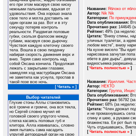
его при этом масируя свою киску
Название:
Яблоко от ябло
нежными пальчиками, вдыхая от
Автор:
Nik Nik
удовольствия. Она хорошо знала
Категории:
По принужде
свое тело и могла доставить не
Dата опубликования:
Вто
один оргазм за раз. Вот и в эту
Прочитано раз:
144645 (з
секунду потеряв контроль
Рейтинг:
49% (за неделю:
реальности. Раздвигая половые
Цитата:
"Внизу спины, на
губки, скользя фалосом между
уличных туалетах, а идею
губами, масируя свою дырочку.
любом месте", внизу нари
Чувствоя каждую клеточку своего
На кухне висело "Вы едит
тела. Вошла в свою пизденку
нарисована загнутая попа
набирая скорость движения верх и
eбете в две дыры", девуш
вниз. Теряя само контроль над
видеосъемка разрешена...
собой Оксана кончила. Продолжая
[
Читать полностью »
]
лежать с закрытыми глазами,
замедляя ход мастурбации Оксана
не заметила как уснула, проспав в
Название:
Идиллия. Част
такой позе всю ночь.
Автор:
НЕКТО
[ Читать » ]
Категории:
Группа
,
Инцес
Dата опубликования:
Вто
Выбор читателей
Прочитано раз:
56792 (за
Глухие стоны Аллы становились
Рейтинг:
68% (за неделю:
всё громче и громче, она вся текла,
Цитата:
"Член дрожал под
но Сергей словно мучил её
и не промахнувшись села 
головкой своего упругого члена,
спину и шею, а руками сж
слегка касаясь половых губ и
блаженства. Ее рот был п
клитора. Алла извивалась, словно
Чуть отдышавшись, Виктор
змея пытаясь сама насадить
[
Читать полностью »
]
упругий детородный орган на свою