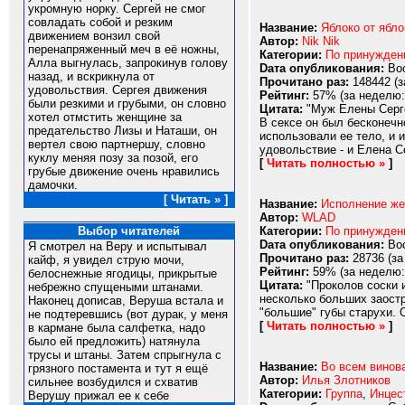
укромную норку. Сергей не смог
совладать собой и резким
Название:
Яблоко от ябло
движением вонзил свой
Автор:
Nik Nik
перенапряженный меч в её ножны,
Категории:
По принужде
Алла выгнулась, запрокинув голову
Dата опубликования:
Вос
назад, и вскрикнула от
Прочитано раз:
148442 (з
удовольствия. Сергея движения
Рейтинг:
57% (за неделю:
были резкими и грубыми, он словно
Цитата:
"Муж Елены Серге
хотел отмстить женщине за
В сексе он был бесконечн
предательство Лизы и Наташи, он
использовали ее тело, и 
вертел свою партнершу, словно
удовольствие - и Елена Се
куклу меняя позу за позой, его
[
Читать полностью »
]
грубые движение очень нравились
дамочки.
[ Читать » ]
Название:
Исполнение жел
Автор:
WLAD
Категории:
По принужде
Выбор читателей
Dата опубликования:
Вос
Я смотрел на Веру и испытывал
Прочитано раз:
28736 (за
кайф, я увидел струю мочи,
Рейтинг:
59% (за неделю:
белоснежные ягодицы, прикрытые
Цитата:
"Проколов соски и
небрежно спущеными штанами.
несколько больших заост
Наконец дописав, Веруша встала и
"большие" губы старухи. О
не подтеревшись (вот дурак, у меня
[
Читать полностью »
]
в кармане была салфетка, надо
было ей предложить) натянула
трусы и штаны. Затем спрыгнула с
Название:
Во всем винов
грязного постамента и тут я ещё
Автор:
Илья Злотников
сильнее возбудился и схватив
Категории:
Группа
,
Инцес
Верушу прижал ее к себе