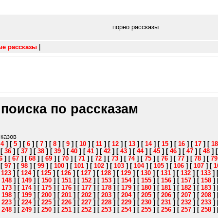
порно рассказы
ые рассказы
|
 поиска по рассказам
сказов
[
4
]
[
5
]
[
6
]
[
7
]
[
8
]
[
9
]
[
10
]
[
11
]
[
12
]
[
13
]
[
14
]
[
15
]
[
16
]
[
17
]
[
18
]
[
36
]
[
37
]
[
38
]
[
39
]
[
40
]
[
41
]
[
42
]
[
43
]
[
44
]
[
45
]
[
46
]
[
47
]
[
48
]
6
]
[
67
]
[
68
]
[
69
]
[
70
]
[
71
]
[
72
]
[
73
]
[
74
]
[
75
]
[
76
]
[
77
]
[
78
]
[
79
]
[
97
]
[
98
]
[
99
]
[
100
]
[
101
]
[
102
]
[
103
]
[
104
]
[
105
]
[
106
]
[
107
]
[
1
[
123
]
[
124
]
[
125
]
[
126
]
[
127
]
[
128
]
[
129
]
[
130
]
[
131
]
[
132
]
[
133
]
[
148
]
[
149
]
[
150
]
[
151
]
[
152
]
[
153
]
[
154
]
[
155
]
[
156
]
[
157
]
[
158
]
[
173
]
[
174
]
[
175
]
[
176
]
[
177
]
[
178
]
[
179
]
[
180
]
[
181
]
[
182
]
[
183
]
[
198
]
[
199
]
[
200
]
[
201
]
[
202
]
[
203
]
[
204
]
[
205
]
[
206
]
[
207
]
[
208
]
[
223
]
[
224
]
[
225
]
[
226
]
[
227
]
[
228
]
[
229
]
[
230
]
[
231
]
[
232
]
[
233
]
[
248
]
[
249
]
[
250
]
[
251
]
[
252
]
[
253
]
[
254
]
[
255
]
[
256
]
[
257
]
[
258
]