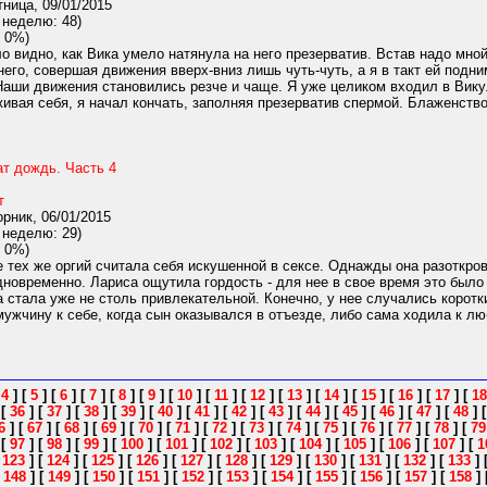
ница, 09/01/2015
 неделю: 48)
 0%)
 видно, как Вика умело натянула на него презерватив. Встав надо мной
его, совершая движения вверх-вниз лишь чуть-чуть, а я в такт ей подн
 Наши движения становились резче и чаще. Я уже целиком входил в Вику
живая себя, я начал кончать, заполняя презерватив спермой. Блаженство 
ат дождь. Часть 4
т
рник, 06/01/2015
 неделю: 29)
 0%)
 тех же оргий считала себя искушенной в сексе. Однажды она разоткрове
новременно. Лариса ощутила гордость - для нее в свое время это было
она стала уже не столь привлекательной. Конечно, у нее случались коро
ужчину к себе, когда сын оказывался в отъезде, либо сама ходила к люб
[
4
]
[
5
]
[
6
]
[
7
]
[
8
]
[
9
]
[
10
]
[
11
]
[
12
]
[
13
]
[
14
]
[
15
]
[
16
]
[
17
]
[
18
]
[
36
]
[
37
]
[
38
]
[
39
]
[
40
]
[
41
]
[
42
]
[
43
]
[
44
]
[
45
]
[
46
]
[
47
]
[
48
]
6
]
[
67
]
[
68
]
[
69
]
[
70
]
[
71
]
[
72
]
[
73
]
[
74
]
[
75
]
[
76
]
[
77
]
[
78
]
[
79
]
[
97
]
[
98
]
[
99
]
[
100
]
[
101
]
[
102
]
[
103
]
[
104
]
[
105
]
[
106
]
[
107
]
[
1
[
123
]
[
124
]
[
125
]
[
126
]
[
127
]
[
128
]
[
129
]
[
130
]
[
131
]
[
132
]
[
133
]
[
148
]
[
149
]
[
150
]
[
151
]
[
152
]
[
153
]
[
154
]
[
155
]
[
156
]
[
157
]
[
158
]