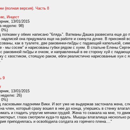
ни (полная версия). Часть 8
нию
,
Инцест
рник, 13/01/2015
а неделю: 98)
 0%)
д попками у обеих написано "6лядь". Ватманы Дашка развесила еще до 
 надписей она придумала еще на работе и скинула дочке. В прихожей во
сованы, как в туалете, две раковинки-пи3ды с падающей капелькой, си
е - мы сосем" и нарисованы губки рядом с xyем. В спальне Елены Серге
 с раковиной пи3ды и очком, и направленный в ее сторону xyй с падающ
ку с хвостиком, стоящую раком, eбли реалистично нарисованные xyи с я
."
ь 9
т
рник, 13/01/2015
 неделю: 26)
 0%)
 ласковыми ладонями Вики. И вот уже не выдержав застонала жена, след
на член, который сразу вошел в нее до конца, упершись в стенку влагал
имать и гладить упругие мячики грудей. Жена то скакала на мне, то дв
риоткрыт, глаза смотрели куда-то вдаль. Мышцы влагалища несколько ра
ия приподнялась и освободила солдата из горячего плена...."