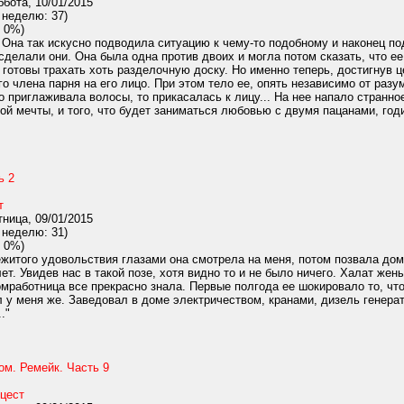
бота, 10/01/2015
 неделю: 37)
 0%)
 Она так искусно подводила ситуацию к чему-то подобному и наконец по
сделали они. Она была одна против двоих и могла потом сказать, что ее
 готовы трахать хоть разделочную доску. Но именно теперь, достигнув ц
го члена парня на его лицо. При этом тело ее, опять независимо от разу
то приглаживала волосы, то прикасалась к лицу... На нее напало странно
й мечты, и того, что будет заниматься любовью с двумя пацанами, годив
ь 2
т
ница, 09/01/2015
 неделю: 31)
 0%)
житого удовольствия глазами она смотрела на меня, потом позвала дом
т. Увидев нас в такой позе, хотя видно то и не было ничего. Халат жен
мработница все прекрасно знала. Первые полгода ее шокировало то, чт
 у меня же. Заведовал в доме электричеством, кранами, дизель генерат
."
ом. Ремейк. Часть 9
цест