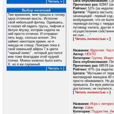
Dата опубликования:
Суб
[ Читать » ]
Прочитано раз:
62847 (за
Рейтинг:
51% (за неделю:
Выбор читателей
Цитата:
"Лариса застыла.
Тем временем, мне пришла в голову
зачинщицей - первый ход 
одна отличная мысль: Исполню
возбуждения, что ни были
свой небольшой фетиш. Одевшись,
переводя взгляд с твердо
я сказал ей надеть трусы, лифчик и
пуговицу халата, другая 
белую блузку, которая сидела на
осуществления собственно
ней просто отлично. И отправил
ее сын......"
пить воду, сколько влезет. Это
[
Читать полностью »
]
займет некоторое время, но я
никуда не спешу. Поиграю пока в
свой новенький айфон 7 в цвете
Название:
Идиллия. Част
"черный оникс" , который достался
Автор:
НЕКТО
мне тоже благодаря этой чудной
Категории:
Группа
,
Инцес
птичке. Можно конечно было взять
Dата опубликования:
Пят
Х, но я же скромный.
Прочитано раз:
68578 (за
[ Читать » ]
Рейтинг:
47% (за неделю:
Цитата:
"Мутными от пере
миловидная женщина 40 ле
просто обнимаемся. Но до
привыкла. Ее муж работал
достаточно, не скупился...
[
Читать полностью »
]
Название:
Игра с интерес
Автор:
Zalon
Категории:
Подростки
,
Ин