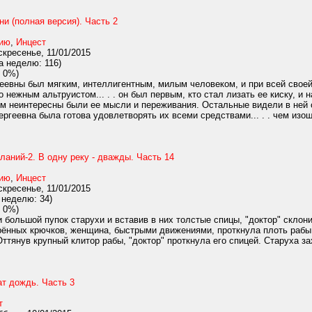
ни (полная версия). Часть 2
нию
,
Инцест
кресенье, 11/01/2015
а неделю: 116)
 0%)
евны был мягким, интеллигентным, милым человеком, и при всей своей ж
о нежным альтруистом... . . он был первым, кто стал лизать ее киску, и
им неинтересны были ее мысли и переживания. Остальные видели в ней 
ргеевна была готова удовлетворять их всеми средствами... . . чем изощ
аний-2. В одну реку - дважды. Часть 14
нию
,
Инцест
кресенье, 11/01/2015
 неделю: 34)
 0%)
 большой пупок старухи и вставив в них толстые спицы, "доктор" скло
рённых крючков, женщина, быстрыми движениями, проткнула плоть рабы.
ттянув крупный клитор рабы, "доктор" проткнула его спицей. Старуха зах
ат дождь. Часть 3
т