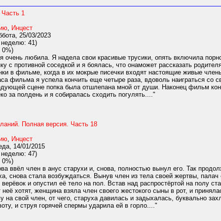
 Часть 1
нию
,
Инцест
бота, 25/03/2023
 неделю: 41)
 0%)
я очень любила. Я надела свои красивые трусики, опять включила порно
у с противной соседкой и я боялась, что онаможет рассказать родителя
нки в фильме, когда в их мокрые писечки входят настоящие живые член
аса фильма я успела кончить еще четыре раза, вдоволь наиграться со 
едующей сцене попка была отшлепана мной от души. Наконец фильм конч
о за полдень и я собиралась сходить погулять...."
ланий. Полная версия. Часть 18
нию
,
Инцест
да, 14/01/2015
 неделю: 47)
 0%)
ва ввёл член в анус старухи и, снова, полностью вынул его. Так продол
уха, снова стала возбуждаться. Вынув член из тела своей жертвы, пала
верёвок и опустил её тело на пол. Встав над распростёртой на полу стар
т неё хотят, женщина взяла член своего жестокого сыны в рот, и приняла
у на свой член, от чего, старуха давилась и задыхалась, буквально за
оту, и струя горячей спермы ударила ей в горло...."