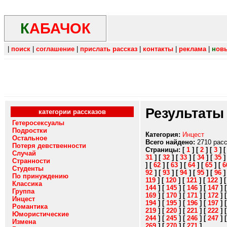
К
АБАЧОК
|
поиск
|
соглашение
|
прислать рассказ
|
контакты
|
реклама
|
н
ов
Результаты
категории рассказов
Гетеросексуалы
Подростки
Категория:
Инцест
Остальное
Всего найдено:
2710 рас
Потеря девственности
Страницы:
[
1
]
[
2
]
[
3
]
Случай
31
]
[
32
]
[
33
]
[
34
]
[
35
Странности
]
[
62
]
[
63
]
[
64
]
[
65
]
[
6
Студенты
92
]
[
93
]
[
94
]
[
95
]
[
96
По принуждению
119
]
[
120
]
[
121
]
[
122
]
Классика
144
]
[
145
]
[
146
]
[
147
]
Группа
169
]
[
170
]
[
171
]
[
172
]
Инцест
194
]
[
195
]
[
196
]
[
197
]
Романтика
219
]
[
220
]
[
221
]
[
222
]
Юмористические
244
]
[
245
]
[
246
]
[
247
]
Измена
269
]
[
270
]
[
271
]