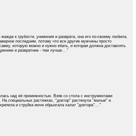
ажде к грубости, унижения и разврата, она его по-своему любила.
 наверное последним, потому что все другие мужчины просто
самку, которую можно и нужно eбать, и которая должна доставлять
реннее и развратнее - тем лучше...."
нилась над её промежностью. Взяв со стола с инструментами
 На специальных растяжках, "доктор" растянула "малые" и
рипела и струйка мочи обрызгала халат "доктора"...."