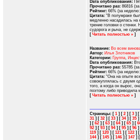
Dата опубликования:
Пят
Прочитано раз:
86816 (за
Рейтинг:
66% (за неделю:
Цитата:
"В полумраке было
медленно насадилась на н
трение головки о стенки.
судорога и рыча, не сдер
[
Читать полностью »
]
Название:
Во всем винов
Автор:
Илья Злотников
Категории:
Группа
,
Инцес
Dата опубликования:
Вто
Прочитано раз:
55785 (за
Рейтинг:
66% (за неделю:
Цитата:
"Она на опыте все
совокуплялась с двумя од
того, а когда он вырос, 
поэтому либо приводила м
[
Читать полностью »
]
Страницы:
[
1
]
[
2
]
[
3
]
31
]
[
32
]
[
33
]
[
34
]
[
35
]
[
62
]
[
63
]
[
64
]
[
65
]
[
6
92
]
[
93
]
[
94
]
[
95
]
[
96
119
]
[
120
]
[
121
]
[
122
]
144
]
[
145
]
[
146
]
[
147
]