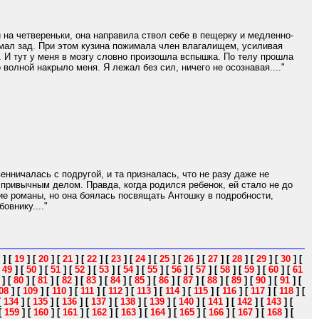
 на четвереньки, она направила ствол себе в пещерку и медленно-
имал зад. При этом кузина пожимала член влагалищем, усиливая
. И тут у меня в мозгу словно произошла вспышка. По телу прошла
волной накрыло меня. Я лежал без сил, ничего не осознавая...."
нничалась с подругой, и та призналась, что не разу даже не
 привычным делом. Правда, когда родился ребенок, ей стало не до
ткие романы, но она боялась посвящать Антошку в подробности,
овнику...."
]
[
19
]
[
20
]
[
21
]
[
22
]
[
23
]
[
24
]
[
25
]
[
26
]
[
27
]
[
28
]
[
29
]
[
30
]
[
[
49
]
[
50
]
[
51
]
[
52
]
[
53
]
[
54
]
[
55
]
[
56
]
[
57
]
[
58
]
[
59
]
[
60
]
[
61
]
[
80
]
[
81
]
[
82
]
[
83
]
[
84
]
[
85
]
[
86
]
[
87
]
[
88
]
[
89
]
[
90
]
[
91
]
[
08
]
[
109
]
[
110
]
[
111
]
[
112
]
[
113
]
[
114
]
[
115
]
[
116
]
[
117
]
[
118
]
[
[
134
]
[
135
]
[
136
]
[
137
]
[
138
]
[
139
]
[
140
]
[
141
]
[
142
]
[
143
]
[
[
159
]
[
160
]
[
161
]
[
162
]
[
163
]
[
164
]
[
165
]
[
166
]
[
167
]
[
168
]
[