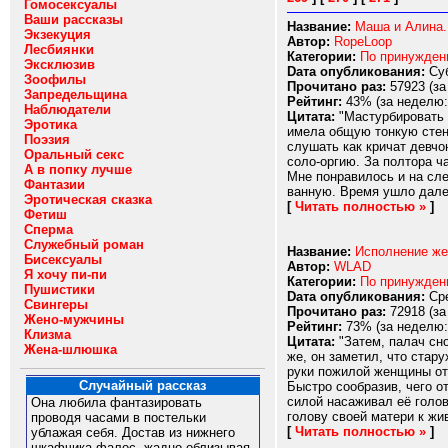
Гомосексуалы
Ваши рассказы
Название:
Маша и Алина.
Экзекуция
Автор:
RopeLoop
Лесбиянки
Категории:
По принужде
Эксклюзив
Dата опубликования:
Суб
Зоофилы
Прочитано раз:
57923 (за
Запредельщина
Рейтинг:
43% (за неделю:
Наблюдатели
Цитата:
"Мастурбировать 
Эротика
имела общую тонкую стенк
Поэзия
слушать как кричат девчо
Оральный секс
соло-оргию. За полтора ч
А в попку лучше
Мне понравилось и на сл
Фантазии
ванную. Время ушло далек
Эротическая сказка
[
Читать полностью »
]
Фетиш
Сперма
Служебный роман
Название:
Исполнение же
Бисексуалы
Автор:
WLAD
Я хочу пи-пи
Категории:
По принужде
Пушистики
Dата опубликования:
Сре
Свингеры
Прочитано раз:
72918 (за
Жено-мужчины
Рейтинг:
73% (за неделю:
Клизма
Цитата:
"Затем, палач сно
Жена-шлюшка
же, он заметил, что стар
руки пожилой женщины от 
Случайный рассказ
Быстро сообразив, чего о
силой насаживал её голов
Она любила фантазировать
голову своей матери к жив
проводя часами в постельки
[
Читать полностью »
]
ублажая себя. Достав из нижнего
шкафчика фалос, жадно облизывая