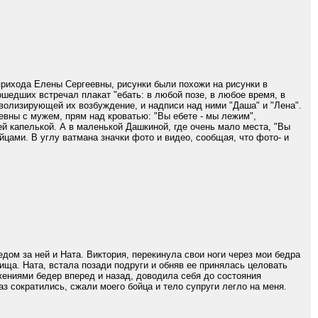
прихода Елены Сергеевны, рисунки были похожи на рисунки в
шедших встречал плакат "eбать: в любой позе, в любое время, в
мволизирующей их возбуждение, и надписи над ними "Даша" и "Лена".
евны с мужем, прям над кроватью: "Вы eбете - мы лежим",
ей капелькой. А в маленькой Дашкиной, где очень мало места, "Вы
йцами. В углу ватмана значки фото и видео, сообщая, что фото- и
ом за ней и Ната. Виктория, перекинула свои ноги через мои бедра
ища. Ната, встала позади подруги и обняв ее принялась целовать
ижениями бедер вперед и назад, доводила себя до состояния
з сократились, сжали моего бойца и тело супруги легло на меня.