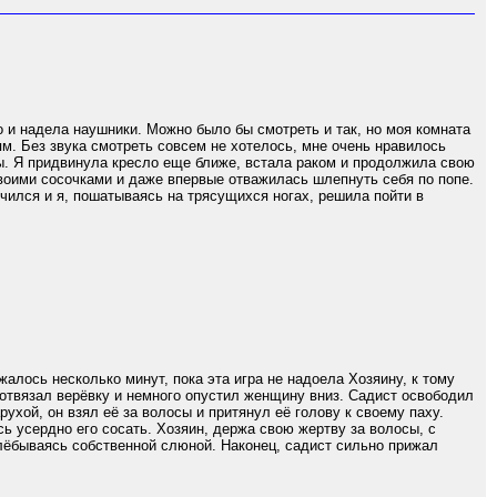
 и надела наушники. Можно было бы смотреть и так, но моя комната
м. Без звука смотреть совсем не хотелось, мне очень нравилось
ы. Я придвинула кресло еще ближе, встала раком и продолжила свою
своими сосочками и даже впервые отважилась шлепнуть себя по попе.
ился и я, пошатываясь на трясущихся ногах, решила пойти в
жалось несколько минут, пока эта игра не надоела Хозяину, к тому
ч отвязал верёвку и немного опустил женщину вниз. Садист освободил
ухой, он взял её за волосы и притянул её голову к своему паху.
сь усердно его сосать. Хозяин, держа свою жертву за волосы, с
хлёбываясь собственной слюной. Наконец, садист сильно прижал