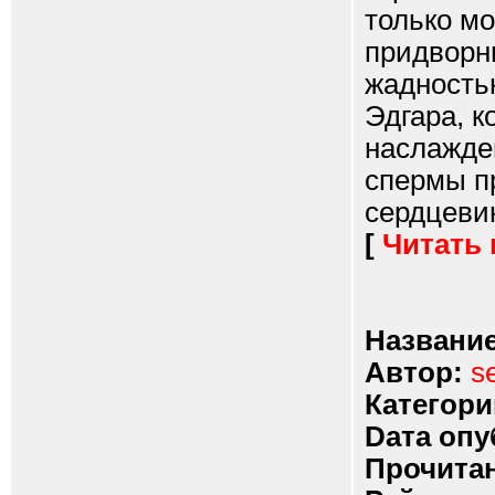
только мо
придворн
жадность
Эдгара, 
наслажде
спермы п
сердцевину
[
Читать
Название
Автор:
s
Категори
Dата опу
Прочитан