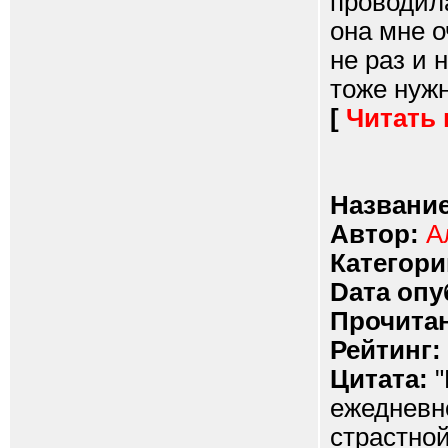
проводил
она мне о
не раз и 
тоже нужн
[
Читать
Название
Автор:
А
Категори
Dата опу
Прочитан
Рейтинг:
Цитата:
"
ежедневно
страстной