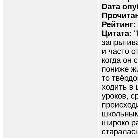
Dата опу
Прочитан
Рейтинг:
Цитата:
"
запрыгива
и часто о
когда он 
пониже жи
то твёрдо
ходить в 
уроков, с
происходи
школьным
широко р
старалась