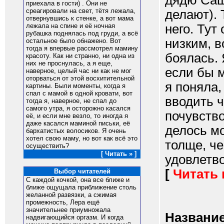
дядю Сашу
приехала в гости) . Они не
среагировали на свет, тётя лежала,
делают). 
отвернувшись к стенке, а вот мама
него. Тут
лежала на спине и её ночная
рубашка поднялась под груди, а всё
низким, в
остальное было обнажено. Вот
тогда я впервые рассмотрел мамину
боялась. 
красоту. Как ни странно, ни одна из
них не проснулась, а я еще,
если бы м
наверное, целый час ни как не мог
оторваться от этой восхитительной
я поняла,
картины. Были моменты, когда я
спал с мамой в одной кровати, вот
вводить ч
тогда я, наверное, не спал до
самого утра, я осторожно касался
почувство
её, и если мне везло, то иногда я
даже касался маминой письки, её
делось мо
бархатистых волосиков. Я очень
хотел свою маму, но вот как всё это
толще, ч
осуществить?
[ Читать » ]
удовлетво
[
Читать
Выбор читателей
С каждой кочкой, она все ближе и
ближе ощущала приближение столь
желанной развязки, а сжимая
промежность, Лера ещё
значительнее приумножала
Название
надвигающийся оргазм. И когда