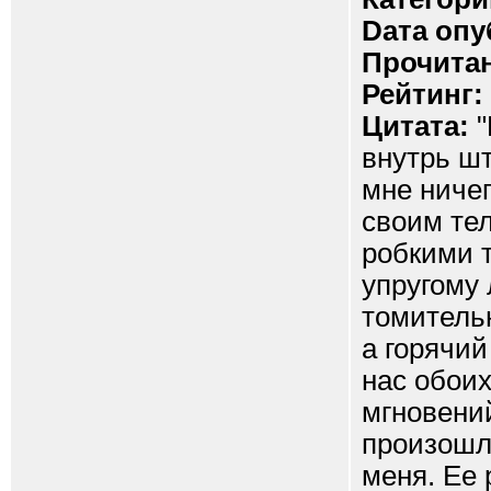
Dата опу
Прочитан
Рейтинг:
Цитата:
"
внутрь ш
мне ничег
своим те
робкими 
упругому 
томительн
а горячи
нас обоих
мгновений
произошло
меня. Ее 