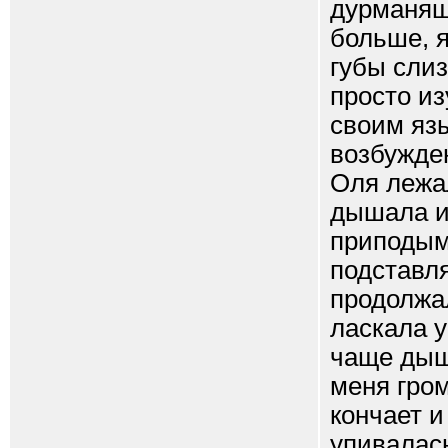
дурманящ
больше, 
губы сли
просто и
своим яз
возбужден
Оля лежа
дышала и 
приподым
подставля
продолжал
ласкала у
чаще дыш
меня гром
кончает и
упивалас