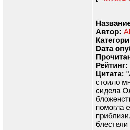
Название
Автор:
A
Категори
Dата опу
Прочитан
Рейтинг:
Цитата:
"
стоило мн
сидела Ол
бложенст
помогла е
приблизил
блестели 