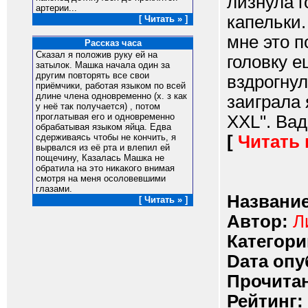
лизнула г
артерии...
капельки.
[ Читать » ]
мне это 
Рассказ часа
Сказал я положив руку ей на
головку е
затылок. Машка начала один за
другим повторять все свои
вздрогнул
приёмчики, работая языком по всей
длине члена одновременно (х. з как
заиграла 
у неё так получается) , потом
проглатывая его и одновременно
XXL". Вад
обрабатывая языком яйца. Едва
[
Читать
сдерживаясь чтобы не кончить, я
вырвался из её рта и влепил ей
пощечину, Казалась Машка не
обратила на это никакого внимая
смотря на меня осоловевшими
глазами.
Название
[ Читать » ]
Автор:
Л
Категори
Dата опу
Прочитан
Рейтинг: