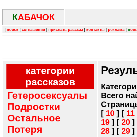
К
АБАЧОК
|
поиск
|
соглашение
|
прислать рассказ
|
контакты
|
реклама
|
н
ов
Резул
категории
рассказов
Категори
Гетеросексуалы
Всего на
Страниц
Подростки
[
10
]
[
11
Остальное
19
]
[
20
]
Потеря
28
]
[
29
]