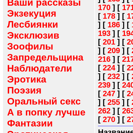
Ваши рассказы
170
]
[
17
Экзекуция
[
178
]
[
1
Лесбиянки
]
[
186
]
[
193
]
[
19
Эксклюзив
[
201
]
[
2
Зоофилы
]
[
209
]
[
Запредельщина
216
]
[
21
Наблюдатели
[
224
]
[
2
]
[
232
]
[
Эротика
239
]
[
24
Поэзия
[
247
]
[
2
Оральный секс
]
[
255
]
[
262
]
[
26
А в попку лучше
[
270
]
[
2
Фантазии
Название