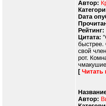
Автор:
К
Категори
Dата опу
Прочитан
Рейтинг:
Цитата:
"
быстрее. 
свой член
рот. Ком
чмакушие 
[
Читать
Название
Автор:
В
Категори