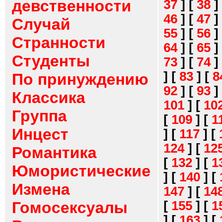
девственности
37
]
[
38
]
46
]
[
47
]
Случай
55
]
[
56
]
Странности
64
]
[
65
]
Студенты
73
]
[
74
]
]
[
83
]
[
8
По принуждению
92
]
[
93
]
Классика
101
]
[
10
Группа
[
109
]
[
1
Инцест
]
[
117
]
[
124
]
[
12
Романтика
[
132
]
[
1
Юмористические
]
[
140
]
[
Измена
147
]
[
14
[
155
]
[
1
Гомосексуалы
]
[
163
]
[