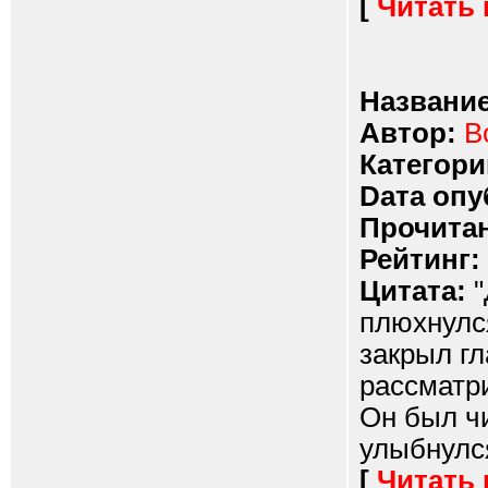
[
Читать
Название
Автор:
В
Категори
Dата опу
Прочитан
Рейтинг:
Цитата:
"
плюхнулся
закрыл гл
рассматр
Он был ч
улыбнулся
[
Читать