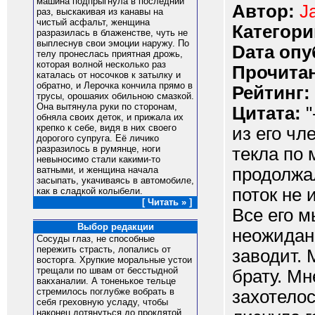
машина подпрыгнула в последний
Автор:
J
раз, выскакивая из канавы на
чистый асфальт, женщина
Категори
разразилась в блаженстве, чуть не
выплеснув свои эмоции наружу. По
Dата опу
телу пронеслась приятная дрожь,
которая волной несколько раз
Прочитан
каталась от носочков к затылку и
обратно, и Лерочка кончила прямо в
Рейтинг:
трусы, орошаяих обильною смазкой.
Она вытянула руки по сторонам,
Цитата:
"
обняла своих деток, и прижала их
крепко к себе, видя в них своего
из его чл
дорогого супруга. Её личико
разразилось в румянце, ноги
текла по 
невыносимо стали какими-то
продолжал
ватными, и женщина начала
засыпать, укачиваясь в автомобиле,
поток не 
как в сладкой колыбели.
[ Читать » ]
Все его м
Выбор редакции
неожиданн
Сосуды глаз, не способные
пережить страсть, лопались от
заводит. 
восторга. Хрупкие моральные устои
трещали по швам от бесстыдной
брату. Мн
вакханалии. А тоненькое тельце
стремилось поглубже вобрать в
захотелос
себя греховную усладу, чтобы
наконец дотянуться до проклятой