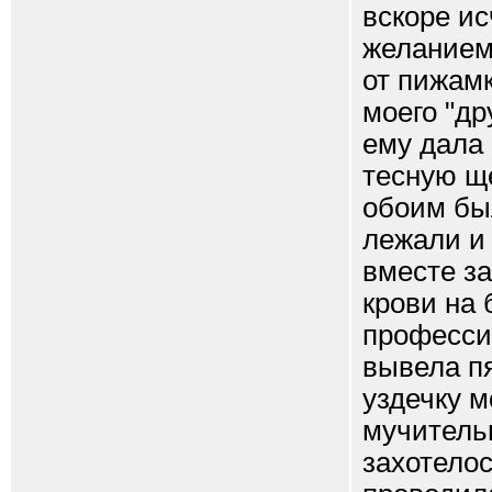
вскоре и
желанием
от пижамк
моего "др
ему дала 
тесную ще
обоим бы
лежали и
вместе за
крови на
професси
вывела п
уздечку м
мучительн
захотелос