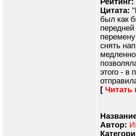
Рейтинг:
Цитата:
"
был как б
передней
перемену 
снять на
медленно 
позволяла
этого - в
отправила
[
Читать
Название
Автор:
И
Категори