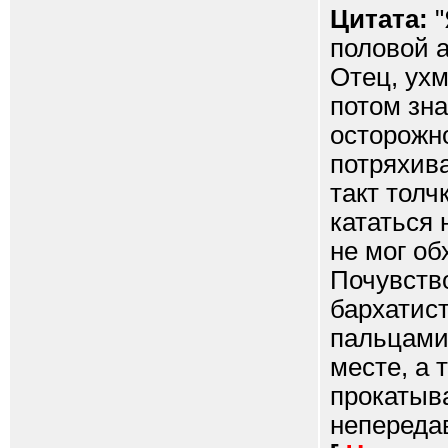
Цитата:
"
половой 
Отец, ух
потом зна
осторожн
потряхива
такт толч
кататься 
не мог об
Почувств
бархатист
пальцами 
месте, а 
прокатыв
непередав