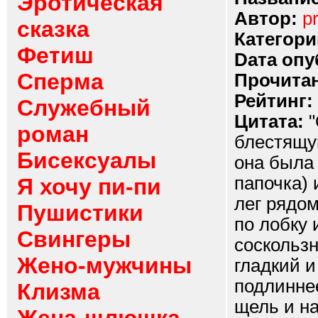
Эротическая
Автор:
p
сказка
Категори
Фетиш
Dата опу
Сперма
Прочитан
Рейтинг:
Служебный
Цитата:
"
роман
блестящу
Бисексуалы
она была
папочка) 
Я хочу пи-пи
лег рядом
Пушистики
по лобку 
Свингеры
соскользн
Жено-мужчины
гладкий и
подлиннее
Клизма
щель и на