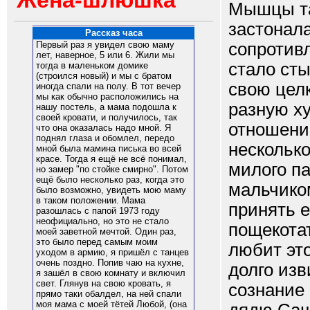
Жена-шлюшка
Мышцы та
застонала
Рассказ часа
сопротив
Первый раз я увидел свою маму
лет, наверное, 5 или 6. Жили мы
стало ст
тогда в маленьком домике
(строился новый) и мы с братом
свою целк
иногда спали на полу. В тот вечер
мы как обычно расположились на
разную х
нашу постель, а мама подошла к
своей кровати, и получилось, так
отношению
что она оказалась надо мной. Я
поднял глаза и обомлел, передо
несколько
мной была мамина писька во всей
красе. Тогда я ещё не всё понимал,
милого па
но замер "по стойке смирно". Потом
ещё было несколько раз, когда это
мальчиком
было возможно, увидеть мою маму
в таком положении. Мама
принять е
разошлась с папой 1973 году
неофициально, но это не стало
пощекота
моей заветной мечтой. Один раз,
это было перед самым моим
любит это
уходом в армию, я пришёл с танцев
очень поздно. Попив чаю на кухне,
долго изв
я зашёл в свою комнату и включил
свет. Глянув на свою кровать, я
сознание 
прямо таки обалдел, на ней спали
моя мама с моей тётей Любой, (она