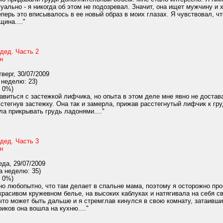
уально - я никогда об этом не подозревал. Значит, она ищет мужчину и
еперь это вписывалось в ее новый образ в моих глазах. Я чувствовал, чт
ина...."
дед. Часть 2
н
верг, 30/07/2009
 неделю: 23)
 0%)
виться с застежкой лифчика, но опыта в этом деле мне явно не достав
тегнув застежку. Она так и замерла, прижав расстегнутый лифчик к груд
ла прикрывать грудь ладонями...."
дед. Часть 3
н
да, 29/07/2009
а неделю: 35)
 0%)
 любопытно, что там делает в спальне мама, поэтому я осторожно прок
красивом кружевном белье, на высоких каблуках и натягивала на себя с
что может быть дальше и я стремглав кинулся в свою комнату, затаивш
иков она вошла на кухню...."