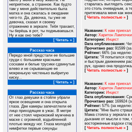
старалась выглядеть секс
неприятное, а странное. Как будто
это столь очевидным, а т
там у меня действительно была
притягивала меня как женщ
матка и она сжалась в ожидании
[
Читать полностью »
]
чего-то. Да, девочка, ты уже не
девочка, сказал я своему
отражению в зеркале. Тебя трахают,
Название:
К нам приехал 
ты берёшь в рот, ты подмываешься.
Автор:
Харитон Лампочки
Ну и как оно тебе?
Категории:
Инцест
[ Читать » ]
Dата опубликования:
Чет
Прочитано раз:
91599 (за
Рассказ часа
Рейтинг:
66% (за неделю:
Передо мной предстали ее большие
Цитата:
"Я попытался спра
груди с большими красными
и быстрым движением расс
сосками и белые трусики сдвинутые
рук, однако она продолжа
влево и не скрывающие ее
[
Читать полностью »
]
мокренькую чистенько выбритую
киску...
[ Читать » ]
Название:
К нам приехал 
Автор:
Харитон Лампочки
Категории:
Инцест
Рассказ часа
Dата опубликования:
Сре
От глаз девушки в стойле убрали
Прочитано раз:
169924 (з
яркое освещение и она открыла
Рейтинг:
57% (за неделю:
глаза. Две камеры запечатлели её
Цитата:
"Мне было страшно
лицо приходящее в ужас. В метре
Мама стояла у зеркала в 
от нее стоял чернокожий мужчина в
дыхание от мысли о том, 
маске с огромной, вздыбленной
восторженные вздохи стар
плотью между ног. Глаза молодой
[
Читать полностью »
]
нимфетки первые секунды