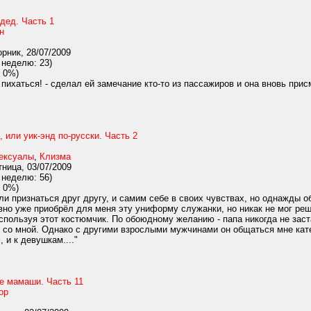
дед. Часть 1
н
рник, 28/07/2009
 неделю: 23)
 0%)
пихаться! - сделал ей замечание кто-то из пассажиров и она вновь прис
, или уик-энд по-русски. Часть 2
ексуалы
,
Клизма
ница, 03/07/2009
 неделю: 56)
 0%)
и признаться друг другу, и самим себе в своих чувствах, но однажды о
давно уже приобрёл для меня эту униформу служанки, но никак не мог р
используя этот костюмчик. По обоюдному желанию - папа никогда не зас
со мной. Однако с другими взрослыми мужчинами он общаться мне кате
 и к девушкам...."
е мамаши. Часть 11
ор