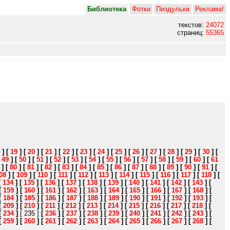
Библиотека
Фотки
Пиздульки
Реклама!
текстов:
24072
страниц:
55365
]
[
19
]
[
20
]
[
21
]
[
22
]
[
23
]
[
24
]
[
25
]
[
26
]
[
27
]
[
28
]
[
29
]
[
30
]
[
[
49
]
[
50
]
[
51
]
[
52
]
[
53
]
[
54
]
[
55
]
[
56
]
[
57
]
[
58
]
[
59
]
[
60
]
[
61
]
[
80
]
[
81
]
[
82
]
[
83
]
[
84
]
[
85
]
[
86
]
[
87
]
[
88
]
[
89
]
[
90
]
[
91
]
[
08
]
[
109
]
[
110
]
[
111
]
[
112
]
[
113
]
[
114
]
[
115
]
[
116
]
[
117
]
[
118
]
[
[
134
]
[
135
]
[
136
]
[
137
]
[
138
]
[
139
]
[
140
]
[
141
]
[
142
]
[
143
]
[
[
159
]
[
160
]
[
161
]
[
162
]
[
163
]
[
164
]
[
165
]
[
166
]
[
167
]
[
168
]
[
[
184
]
[
185
]
[
186
]
[
187
]
[
188
]
[
189
]
[
190
]
[
191
]
[
192
]
[
193
]
[
[
209
]
[
210
]
[
211
]
[
212
]
[
213
]
[
214
]
[
215
]
[
216
]
[
217
]
[
218
]
[
[
234
]
[ 235 ]
[
236
]
[
237
]
[
238
]
[
239
]
[
240
]
[
241
]
[
242
]
[
243
]
[
[
259
]
[
260
]
[
261
]
[
262
]
[
263
]
[
264
]
[
265
]
[
266
]
[
267
]
[
268
]
[