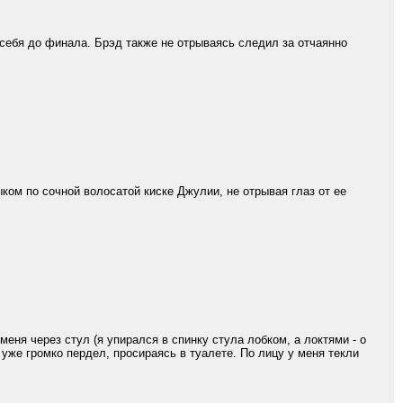
себя до финала. Брэд также не отрываясь следил за отчаянно
м по сочной волосатой киске Джулии, не отрывая глаз от ее
меня через стул (я упирался в спинку стула лобком, а локтями - о
я уже громко пердел, просираясь в туалете. По лицу у меня текли