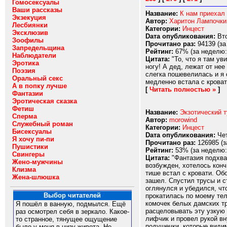
Гомосексуалы
Ваши рассказы
Название:
К нам приехал 
Экзекуция
Автор:
Харитон Лампочки
Лесбиянки
Категории:
Инцест
Эксклюзив
Dата опубликования:
Вто
Зоофилы
Прочитано раз:
94139 (за
Запредельщина
Рейтинг:
67% (за неделю:
Наблюдатели
Цитата:
"То, что я там ув
Эротика
ногу! А дед, лежат от не
Поэзия
слегка пошевелилась и я
Оральный секс
медленно встала с кровати
А в попку лучше
[
Читать полностью »
]
Фантазии
Эротическая сказка
Фетиш
Название:
Экзотический т
Сперма
Автор:
morowind
Служебный роман
Категории:
Инцест
Бисексуалы
Dата опубликования:
Чет
Я хочу пи-пи
Прочитано раз:
126985 (з
Пушистики
Рейтинг:
53% (за неделю:
Свингеры
Цитата:
"Фантазия подхва
Жено-мужчины
возбужден, хотелось конч
Клизма
тише встал с кровати. Об
Жена-шлюшка
зашел. Спустил трусы и с
оглянулся и убедился, что
Выбор читателей
прокатилась по моему тел
комочек белых дамских тр
Я пошёл в ванную, подмылся. Ещё
расцеловывать эту узкую 
раз осмотрел себя в зеркало. Какое-
лифчик и провел рукой вн
то странное, тянущее ощущение
подушечки, которые види
было у меня в низу живота. Не