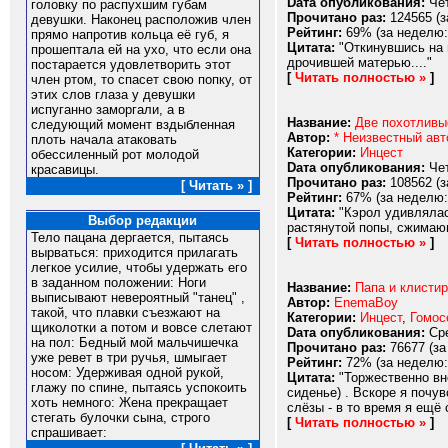
Dата опубликования:
Чет
головку по распухшим губам
Прочитано раз:
124565 (з
девушки. Наконец расположив член
Рейтинг:
69% (за неделю:
прямо напротив кольца её губ, я
Цитата:
"Откинувшись на 
прошептала ей на ухо, что если она
дрочившей матерью...."
постарается удовлетворить этот
[
Читать полностью »
]
член ртом, то спасет свою попку, от
этих слов глаза у девушки
испуганно заморгали, а в
Название:
Две похотливы
следующий момент вздыбленная
Автор:
* Неизвестный авт
плоть начала атаковать
Категории:
Инцест
обессиленный рот молодой
Dата опубликования:
Чет
красавицы.
Прочитано раз:
108562 (з
[ Читать » ]
Рейтинг:
67% (за неделю:
Цитата:
"Кэрол удивлялас
Выбор редакции
растянутой попы, сжимающ
Тело пацана дергается, пытаясь
[
Читать полностью »
]
вырваться: приходится прилагать
легкое усилие, чтобы удержать его
в заданном положении: Ноги
Название:
Папа и клистир
выписывают невероятный "танец" ,
Автор:
EnemaBoy
такой, что плавки съезжают на
Категории:
Инцест
,
Гомос
щиколотки а потом и вовсе слетают
Dата опубликования:
Сре
на пол: Бедный мой мальчишечка
Прочитано раз:
76677 (за
уже ревет в три ручья, шмыгает
Рейтинг:
72% (за неделю:
носом: Удерживая одной рукой,
Цитата:
"Торжественно вне
глажу по спине, пытаясь успокоить
сиденье) . Вскоре я почув
хоть немного: Жена прекращает
слёзы - в то время я ещё 
стегать булочки сына, строго
[
Читать полностью »
]
спрашивает: