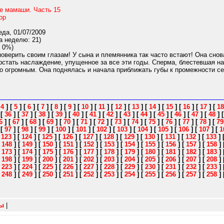
е мамаши. Часть 15
ор
да, 01/07/2009
а неделю: 21)
 0%)
оверить своим глазам! У сына и племянника так часто встают! Она снов
рстать наслаждение, упущенное за все эти годы. Сперма, блестевшая н
 огромным. Она поднялась и начала приближать губы к промежности сес
[
4
]
[
5
]
[
6
]
[
7
]
[
8
]
[
9
]
[
10
]
[
11
]
[
12
]
[
13
]
[
14
]
[
15
]
[
16
]
[
17
]
[
18
]
[
36
]
[
37
]
[
38
]
[
39
]
[
40
]
[
41
]
[
42
]
[
43
]
[
44
]
[
45
]
[
46
]
[
47
]
[
48
]
6
]
[
67
]
[
68
]
[
69
]
[
70
]
[
71
]
[
72
]
[
73
]
[
74
]
[
75
]
[
76
]
[
77
]
[
78
]
[
79
]
[
97
]
[
98
]
[
99
]
[
100
]
[
101
]
[
102
]
[
103
]
[
104
]
[
105
]
[
106
]
[
107
]
[
1
[
123
]
[
124
]
[
125
]
[
126
]
[
127
]
[
128
]
[
129
]
[
130
]
[
131
]
[
132
]
[
133
]
[
148
]
[
149
]
[
150
]
[
151
]
[
152
]
[
153
]
[
154
]
[
155
]
[
156
]
[
157
]
[
158
]
[
173
]
[
174
]
[
175
]
[
176
]
[
177
]
[
178
]
[
179
]
[
180
]
[
181
]
[
182
]
[
183
]
[
198
]
[
199
]
[
200
]
[
201
]
[
202
]
[
203
]
[
204
]
[
205
]
[
206
]
[
207
]
[
208
]
[
223
]
[
224
]
[
225
]
[
226
]
[
227
]
[
228
]
[
229
]
[
230
]
[
231
]
[
232
]
[
233
]
[
248
]
[
249
]
[
250
]
[
251
]
[
252
]
[
253
]
[
254
]
[
255
]
[
256
]
[
257
]
[
258
]
зы
|