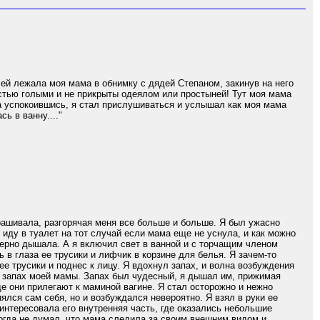
елей лежала моя мама в обнимку с дядей Степаном, закинув на него
ностью голыми и не прикрыты одеялом или простыней! Тут моя мама
а успокоившись, я стал прислушиваться и услышал как моя мама
ь в ванну...."
ашивала, разгорячая меня все больше и больше. Я был ужасно
 иду в туалет на тот случай если мама еще не уснула, и как можно
мерно дышала. А я включил свет в ванной и с торчащим членом
 в глаза ее трусики и лифчик в корзине для белья. Я зачем-то
 ее трусики и поднес к лицу. Я вдохнул запах, и волна возбуждения
й запах моей мамы. Запах был чудесный, я дышал им, прижимая
де они прилегают к маминой вагине. Я стал осторожно и нежно
ялся сам себя, но и возбуждался невероятно. Я взял в руки ее
интересовала его внутренняя часть, где оказались небольшие
огда не думал, что мама следила за своим внешним видом и