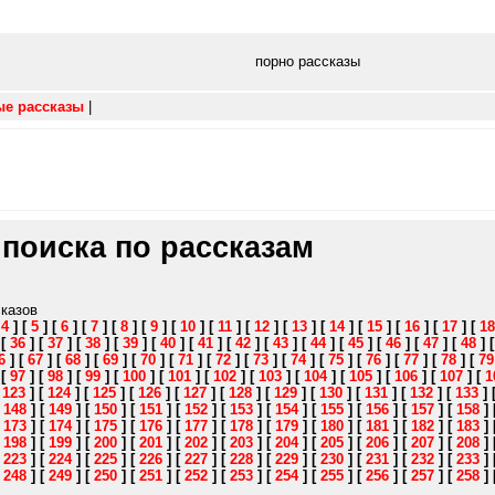
порно рассказы
ые рассказы
|
 поиска по рассказам
сказов
[
4
]
[
5
]
[
6
]
[
7
]
[
8
]
[
9
]
[
10
]
[
11
]
[
12
]
[
13
]
[
14
]
[
15
]
[
16
]
[
17
]
[
18
]
[
36
]
[
37
]
[
38
]
[
39
]
[
40
]
[
41
]
[
42
]
[
43
]
[
44
]
[
45
]
[
46
]
[
47
]
[
48
]
6
]
[
67
]
[
68
]
[
69
]
[
70
]
[
71
]
[
72
]
[
73
]
[
74
]
[
75
]
[
76
]
[
77
]
[
78
]
[
79
]
[
97
]
[
98
]
[
99
]
[
100
]
[
101
]
[
102
]
[
103
]
[
104
]
[
105
]
[
106
]
[
107
]
[
1
[
123
]
[
124
]
[
125
]
[
126
]
[
127
]
[
128
]
[
129
]
[
130
]
[
131
]
[
132
]
[
133
]
[
148
]
[
149
]
[
150
]
[
151
]
[
152
]
[
153
]
[
154
]
[
155
]
[
156
]
[
157
]
[
158
]
[
173
]
[
174
]
[
175
]
[
176
]
[
177
]
[
178
]
[
179
]
[
180
]
[
181
]
[
182
]
[
183
]
[
198
]
[
199
]
[
200
]
[
201
]
[
202
]
[
203
]
[
204
]
[
205
]
[
206
]
[
207
]
[
208
]
[
223
]
[
224
]
[
225
]
[
226
]
[
227
]
[
228
]
[
229
]
[
230
]
[
231
]
[
232
]
[
233
]
[
248
]
[
249
]
[
250
]
[
251
]
[
252
]
[
253
]
[
254
]
[
255
]
[
256
]
[
257
]
[
258
]