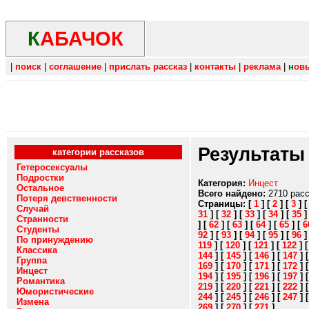
К
АБАЧОК
|
поиск
|
соглашение
|
прислать рассказ
|
контакты
|
реклама
|
н
ов
Результаты
категории рассказов
Гетеросексуалы
Подростки
Категория:
Инцест
Остальное
Всего найдено:
2710 рас
Потеря девственности
Страницы:
[
1
]
[
2
]
[
3
]
Случай
31
]
[
32
]
[
33
]
[
34
]
[
35
Странности
]
[
62
]
[
63
]
[
64
]
[
65
]
[
6
Студенты
92
]
[
93
]
[
94
]
[
95
]
[
96
По принуждению
119
]
[
120
]
[
121
]
[
122
]
Классика
144
]
[
145
]
[
146
]
[
147
]
Группа
169
]
[
170
]
[
171
]
[
172
]
Инцест
194
]
[
195
]
[
196
]
[
197
]
Романтика
219
]
[
220
]
[
221
]
[
222
]
Юмористические
244
]
[
245
]
[
246
]
[
247
]
Измена
269
]
[
270
]
[
271
]