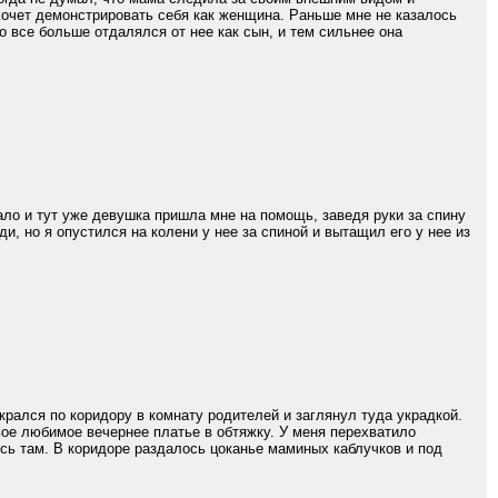
 хочет демонстрировать себя как женщина. Раньше мне не казалось
о все больше отдалялся от нее как сын, и тем сильнее она
ало и тут уже девушка пришла мне на помощь, заведя руки за спину
и, но я опустился на колени у нее за спиной и вытащил его у нее из
рался по коридору в комнату родителей и заглянул туда украдкой.
вое любимое вечернее платье в обтяжку. У меня перехватило
ись там. В коридоре раздалось цоканье маминых каблучков и под