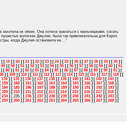
а захотела их обоих. Она хотела трахаться с мальчишками, сосать
а пушистых волосках Джулии, была так привлекательна для Кэрол.
тры, когда Джулия остановила ее...."
]
[
19
]
[
20
]
[
21
]
[
22
]
[
23
]
[
24
]
[
25
]
[
26
]
[
27
]
[
28
]
[
29
]
[
30
]
[
[
49
]
[
50
]
[
51
]
[
52
]
[
53
]
[
54
]
[
55
]
[
56
]
[
57
]
[
58
]
[
59
]
[
60
]
[
61
]
[
80
]
[
81
]
[
82
]
[
83
]
[
84
]
[
85
]
[
86
]
[
87
]
[
88
]
[
89
]
[
90
]
[
91
]
[
08
]
[
109
]
[
110
]
[
111
]
[
112
]
[
113
]
[
114
]
[
115
]
[
116
]
[
117
]
[
118
]
[
[
134
]
[
135
]
[
136
]
[
137
]
[
138
]
[
139
]
[
140
]
[
141
]
[
142
]
[
143
]
[
[
159
]
[
160
]
[
161
]
[
162
]
[
163
]
[
164
]
[
165
]
[
166
]
[
167
]
[
168
]
[
[
184
]
[
185
]
[
186
]
[
187
]
[
188
]
[
189
]
[
190
]
[
191
]
[
192
]
[
193
]
[
[
209
]
[
210
]
[
211
]
[
212
]
[
213
]
[
214
]
[
215
]
[
216
]
[
217
]
[
218
]
[
[
234
]
[ 235 ]
[
236
]
[
237
]
[
238
]
[
239
]
[
240
]
[
241
]
[
242
]
[
243
]
[
[
259
]
[
260
]
[
261
]
[
262
]
[
263
]
[
264
]
[
265
]
[
266
]
[
267
]
[
268
]
[