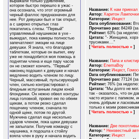
выражали только удивление,
которое быстро перешло в ужас -
Название:
К нам приехал 
она осознала, что этот огромный
Автор:
Харитон Лампочки
черный фаллос предназначен для
Категории:
Инцест
нее. Рот девушки был и так открыт,
Dата опубликования:
Вто
а с широко открытых глаз
Прочитано раз:
84249 (за
покатились слезы. "Первый"
Рейтинг:
63% (за неделю:
управляемый наушником в ухе -
Цитата:
"- Женщина, хорэ 
выжидал, пока камеры полностью
трусиками...."
запечатлеют эмоции на лице
[
Читать полностью »
]
девушки. Я знала, что благодаря
таблеткам, которые он выпил, ему
уже не понадобится моя помощь в
Название:
Папа и клистир
поднятии члена и еще пару часов
Автор:
EnemaBoy
он не сможет кончить. "Первый"
Категории:
Инцест
,
Гомос
наконец подошел к девушке и начал
Dата опубликования:
Пят
медленно водить членом по лицу.
Прочитано раз:
77124 (за
Черный, массивный, пульсирующий
Рейтинг:
76% (за неделю:
член, сильно контрастировал с
Цитата:
"Мы долго не могл
бледным испуганным лицом юной
так - оказалось, что он 
блондинки. Он нежно обвел контуры
часто играли с папиком, 
лица головкой, провел ею по обеим
очень добрым и ласковым 
щекам, а потом резко сделал
только к моим ровесникам,
пощечину членом, сначала по
[
Читать полностью »
]
одной щеке, потом по другой.
Мужчина сделал еще несколько
ударов членом, пока щеки девушки
Название:
Две похотливы
не запылали. Получив команду с
Автор:
* Неизвестный авт
наушника, я подошла к стойлу
Категории:
Инцест
взяла член в руку и начала водить