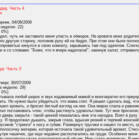
дед. Часть 4
н
рник, 04/08/2009
 неделю: 22)
 0%)
идел, чуть не заставило меня упасть в обморок. На кровати моих родит
е по другую сторону, положив руку ей на бедро. При этом они были пол
 опрометью кинулся в свою комнату, зарывшись там под одеялом. Слегк
 и со словами: "Боже, что я вчера наделала!", накинув халат, отправилас
ур. Часть 3
верг, 30/07/2009
а неделю: 29)
 0%)
тывала любой шорох и звук издаваемый мамой и многократно его приукр
ить. Но нужно было убедиться, что мама спит. Я решил сделать вид, что
ошел кровать, и бросил беглый взгляд на нее. Она мирно спала и равно
тал поглаживать член, чтобы растянуть удовольствие. Тут мне бросились
 дверь закрыта - такой ценной показалась мне эта находка. Взял в руку
у. Я продолжал дышать, закрыв глаза, вдыхая резкий и терпкий женски
усиков "стринги" к носу и губам. Развернул трусики и нашел то место, г
полосочку материи, которая источала такой удивительный аромат. Стесн
утри чашечек, где еще недавно располагались ее груди. Особенно меня 
мо придавали груди дополнительный объем. Мне стало интересно. Я ник