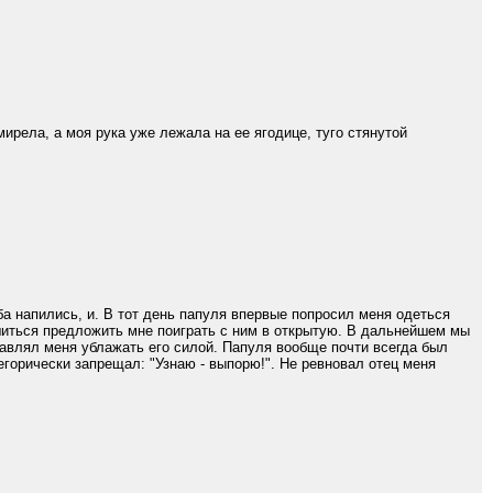
мирела, а моя рука уже лежала на ее ягодице, туго стянутой
ба напились, и. В тот день папуля впервые попросил меня одеться
ешиться предложить мне поиграть с ним в открытую. В дальнейшем мы
тавлял меня ублажать его силой. Папуля вообще почти всегда был
горически запрещал: "Узнаю - выпорю!". Не ревновал отец меня