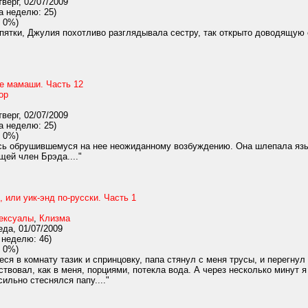
верг, 02/07/2009
а неделю: 25)
 0%)
пятки, Джулия похотливо разглядывала сестру, так открыто доводящую 
е мамаши. Часть 12
ор
верг, 02/07/2009
а неделю: 25)
 0%)
ь обрушившемуся на нее неожиданному возбуждению. Она шлепала языко
ей член Брэда...."
, или уик-энд по-русски. Часть 1
ексуалы
,
Клизма
да, 01/07/2009
 неделю: 46)
 0%)
ся в комнату тазик и спринцовку, папа стянул с меня трусы, и перегнул 
ствовал, как в меня, порциями, потекла вода. А через несколько минут 
сильно стеснялся папу...."