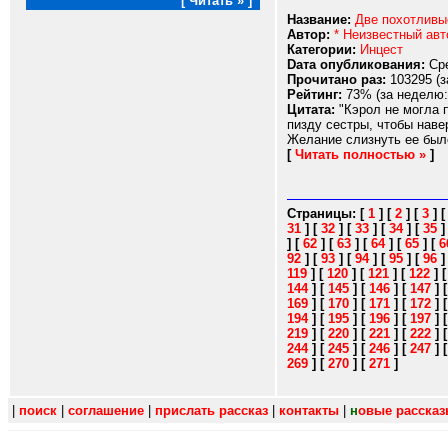
[ Читать » ]
Название:
Две похотливы
Автор:
* Неизвестный авт
Категории:
Инцест
Dата опубликования:
Сре
Прочитано раз:
103295 (з
Рейтинг:
73% (за неделю:
Цитата:
"Кэрол не могла п
пизду сестры, чтобы наве
Желание слизнуть ее было
[
Читать полностью »
]
Страницы:
[
1
]
[
2
]
[
3
]
31
]
[
32
]
[
33
]
[
34
]
[
35
]
[
62
]
[
63
]
[
64
]
[
65
]
[
6
92
]
[
93
]
[
94
]
[
95
]
[
96
119
]
[
120
]
[
121
]
[
122
]
144
]
[
145
]
[
146
]
[
147
]
169
]
[
170
]
[
171
]
[
172
]
194
]
[
195
]
[
196
]
[
197
]
219
]
[
220
]
[
221
]
[
222
]
244
]
[
245
]
[
246
]
[
247
]
269
]
[
270
]
[
271
]
|
поиск
|
соглашение
|
прислать рассказ
|
контакты
|
н
овые расска