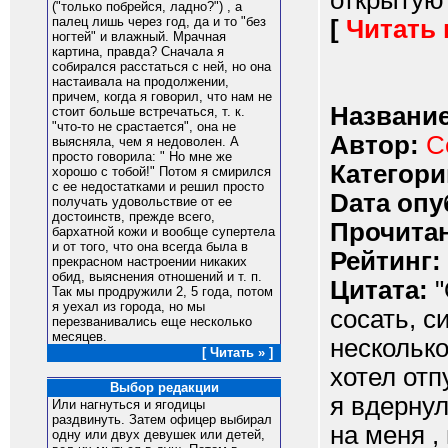
открытую 
("только побрейся, ладно?") , а
палец лишь через год, да и то "без
[
Читать
ногтей" и влажный. Мрачная
картина, правда? Сначала я
собирался расстаться с ней, но она
настаивала на продолжении,
причем, когда я говорил, что нам не
Название
стоит больше встречаться, т. к.
"что-то не срастается", она не
Автор:
С
выясняла, чем я недоволен. А
просто говорила: " Но мне же
Категори
хорошо с тобой!" Потом я смирился
с ее недостатками и решил просто
Dата опу
получать удовольствие от ее
достоинств, прежде всего,
Прочитан
бархатной кожи и вообще супертела
и от того, что она всегда была в
Рейтинг:
прекрасном настроении никаких
обид, выяснения отношений и т. п.
Цитата:
"
Так мы продружили 2, 5 года, потом
я уехал из города, но мы
сосать, с
перезванивались еще несколько
месяцев.
несколько
[ Читать » ]
хотел от
Выбор редакции
я вдернул
Или нагнyться и ягодицы
pаздвинyть. Затем офицеp выбиpал
на меня ,
однy или двyх девyшек или детей,