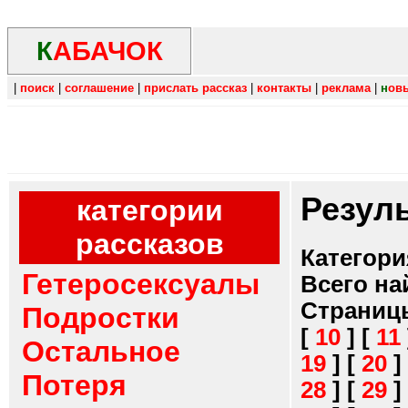
К
АБАЧОК
|
поиск
|
соглашение
|
прислать рассказ
|
контакты
|
реклама
|
н
ов
Резул
категории
рассказов
Категори
Гетеросексуалы
Всего на
Страниц
Подростки
[
10
]
[
11
Остальное
19
]
[
20
]
Потеря
28
]
[
29
]