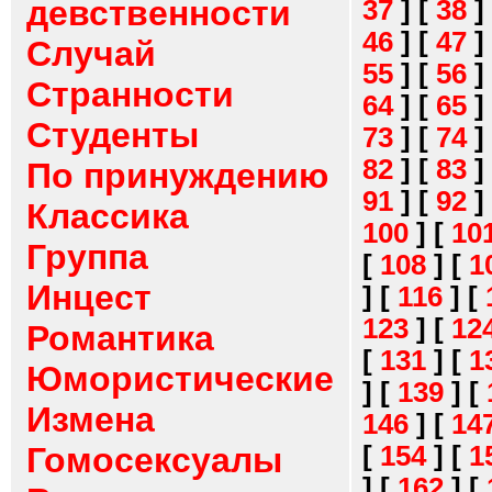
девственности
37
]
[
38
]
46
]
[
47
]
Случай
55
]
[
56
]
Странности
64
]
[
65
]
Студенты
73
]
[
74
]
82
]
[
83
]
По принуждению
91
]
[
92
]
Классика
100
]
[
10
Группа
[
108
]
[
1
Инцест
]
[
116
]
[
123
]
[
12
Романтика
[
131
]
[
1
Юмористические
]
[
139
]
[
Измена
146
]
[
14
[
154
]
[
1
Гомосексуалы
]
[
162
]
[