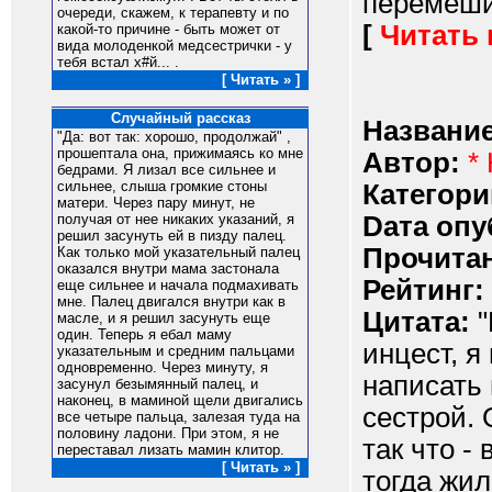
перемешив
очереди, скажем, к терапевту и по
[
Читать
какой-то причине - быть может от
вида молоденкой медсестрички - у
тебя встал х#й... .
[ Читать » ]
Случайный рассказ
Название
"Да: вот так: хорошо, продолжай" ,
прошептала она, прижимаясь ко мне
Автор:
*
бедрами. Я лизал все сильнее и
сильнее, слыша громкие стоны
Категори
матери. Через пару минут, не
Dата опу
получая от нее никаких указаний, я
решил засунуть ей в пизду палец.
Прочитан
Как только мой указательный палец
оказался внутри мама застонала
Рейтинг:
еще сильнее и начала подмахивать
мне. Палец двигался внутри как в
Цитата:
"
масле, и я решил засунуть еще
один. Теперь я ебал маму
инцест, я
указательным и средним пальцами
одновременно. Через минуту, я
написать 
засунул безымянный палец, и
наконец, в маминой щели двигались
сестрой. 
все четыре пальца, залезая туда на
половину ладони. При этом, я не
так что -
переставал лизать мамин клитор.
[ Читать » ]
тогда жи