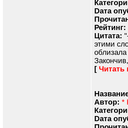
Категори
Dата опу
Прочитан
Рейтинг:
Цитата:
"
этими сл
облизала 
Закончив,
[
Читать
Название
Автор:
*
Категори
Dата опу
Прочитан