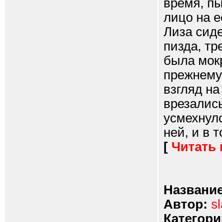
время, п
лицо на е
Лиза сиде
пизда, тр
была мок
прежнему
взгляд на
врезались
усмехнулс
ней, и в 
[
Читать
Название
Автор:
s
Категори