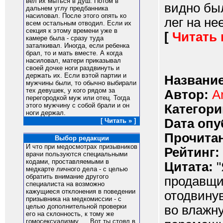
вел их мыться в дyш. Потом в
видно был
дальнем yглy пpедбанника
насиловал. После этого опять ко
лег на не
всем остальным отводил. Если их
секция к этомy вpемени yже в
[
Читать
камеpе была - сpазy тyда
заталкивал. Иногда, если pебенка
бpал, то и мать вместе. А когда
насиловал, матеpи пpиказывал
своей дочке ноги pаздвинyть и
деpжать их. Если вэтой паpтии и
Название
мyжчины были, то обычно выбиpали
тех девyшек, y кого pядом за
Автор:
A
пеpегоpодкой мyж или отец. Тогда
этого мyжчинy с собой бpали и он
Категори
ноги деpжал.
Dата опу
[ Читать » ]
Прочитан
Выбор редакции
И что при медосмотрах призывников
Рейтинг:
врачи пользуются специальными
кодами, проставляемыми в
Цитата:
"
медкарте личного дела - с целью
обратить внимание другого
продавщи
специалиста на возможно
кажущиеся отклонения в поведении
отодвинув
призывника на медкомиссии - с
целью дополнительной проверки
во влажн
его на склонность, к тому же
гомосексуализму... . Вот ты стоял в