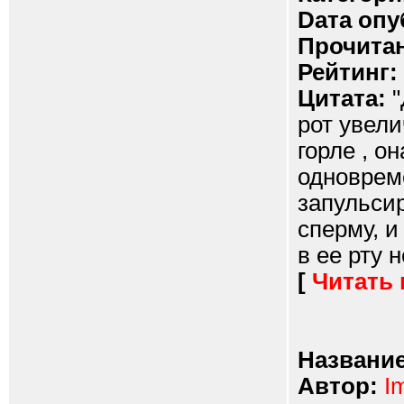
Dата опу
Прочитан
Рейтинг:
Цитата:
"
рот увели
горле , о
одноврем
запульсир
сперму, и
в ее рту 
[
Читать
Название
Автор:
I