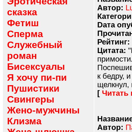
Эротическая
Автор:
L
сказка
Категори
Фетиш
Dата опу
Сперма
Прочитан
Рейтинг:
Служебный
Цитата:
"
роман
примостил
Бисексуалы
Поспешив 
к бедру, 
Я хочу пи-пи
щелкнул, 
Пушистики
[
Читать
Свингеры
Жено-мужчины
Название
Клизма
Автор:
П