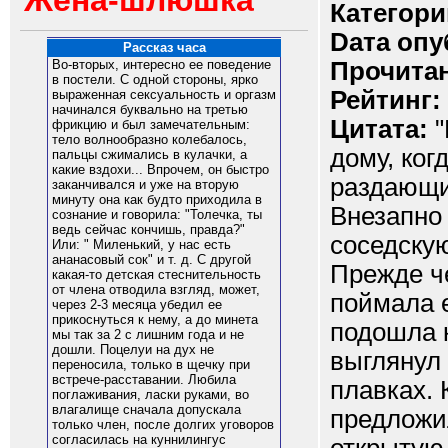
Жена-шлюшка
Категори
Dата опу
Рассказ часа
Прочитан
Во-вторых, интересно ее поведение
в постели. С одной стороны, ярко
Рейтинг:
выраженная сексуальность и оргазм
начинался буквально на третью
Цитата:
"
фрикцию и был замечательным:
тело волнообразно колебалось,
дому, ког
пальцы сжимались в кулачки, а
какие вздохи... Впрочем, он быстро
раздающи
заканчивался и уже на вторую
минуту она как будто приходила в
Внезапно 
сознание и говорила: "Толечка, ты
ведь сейчас кончишь, правда?"
соседскую
Или: " Миленький, у нас есть
ананасовый сок" и т. д. С другой
Прежде ч
какая-то детская стеснительность
от члена отводила взгляд, может,
поймала е
через 2-3 месяца убедил ее
прикоснуться к нему, а до минета
подошла к
мы так за 2 с лишним года и не
дошли. Поцелуи на дух не
выглянул 
переносила, только в щечку при
встрече-расставании. Любила
плавках. 
поглаживания, ласки руками, во
влагалище сначала допускала
предложил
только член, после долгих уговоров
согласилась на куннилингус