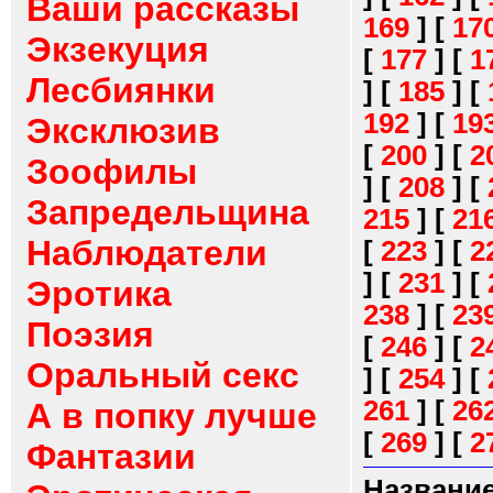
Ваши рассказы
169
]
[
17
Экзекуция
[
177
]
[
1
Лесбиянки
]
[
185
]
[
192
]
[
19
Эксклюзив
[
200
]
[
2
Зоофилы
]
[
208
]
[
Запредельщина
215
]
[
21
Наблюдатели
[
223
]
[
2
]
[
231
]
[
Эротика
238
]
[
23
Поэзия
[
246
]
[
2
Оральный секс
]
[
254
]
[
261
]
[
26
А в попку лучше
[
269
]
[
2
Фантазии
Название