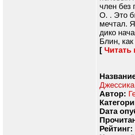
член без 
О. . Это 
мечтал. Я
дико нача
Блин, как 
[
Читать
Название
Джессика.
Автор:
Г
Категори
Dата опу
Прочитан
Рейтинг: