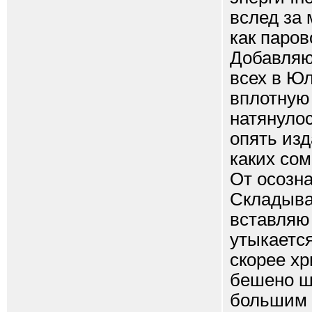
вслед за 
как паров
Добавляю
всех в Ю
вплотную
натянулос
опять изд
каких сом
От осозна
Складыва
вставляю 
утыкается
скорее хр
бешено ше
большим п