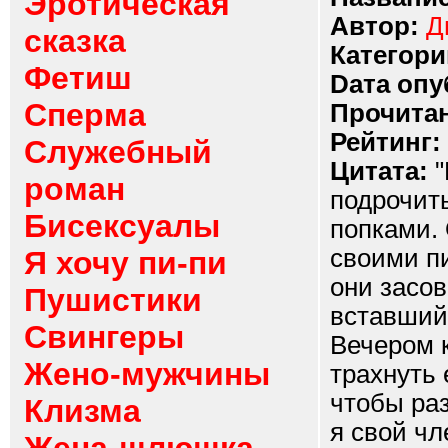
Эротическая
Автор:
Д
сказка
Категори
Фетиш
Dата опу
Сперма
Прочитан
Рейтинг:
Служебный
Цитата:
"
роман
подрочить
Бисексуалы
попками.
своими пи
Я хочу пи-пи
они засов
Пушистики
вставший 
Свингеры
Вечером 
Жено-мужчины
трахнуть 
чтобы ра
Клизма
я свой чл