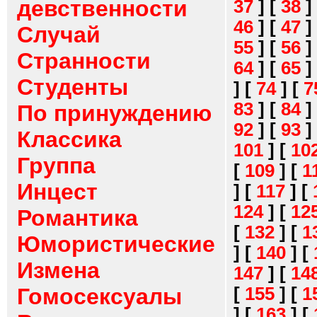
девственности
37
]
[
38
]
46
]
[
47
]
Случай
55
]
[
56
]
Странности
64
]
[
65
]
Студенты
]
[
74
]
[
7
83
]
[
84
]
По принуждению
92
]
[
93
]
Классика
101
]
[
10
Группа
[
109
]
[
1
Инцест
]
[
117
]
[
124
]
[
12
Романтика
[
132
]
[
1
Юмористические
]
[
140
]
[
Измена
147
]
[
14
[
155
]
[
1
Гомосексуалы
]
[
163
]
[