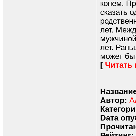
конем. Пр
сказать о
родствен
лет. Меж
мужчиной 
лет. Рань
может быт
[
Читать
Название
Автор:
А
Категори
Dата опу
Прочитан
Рейтинг: