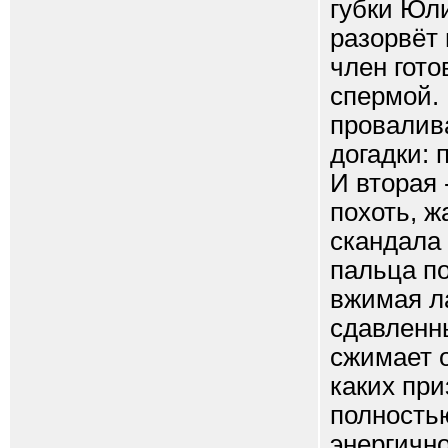
губки Юли
разорвёт 
член гото
спермой.
провалив
догадки: 
И вторая 
похоть, ж
скандала 
пальца п
вжимая л
сдавленны
сжимает о
каких при
полностью
энергичн