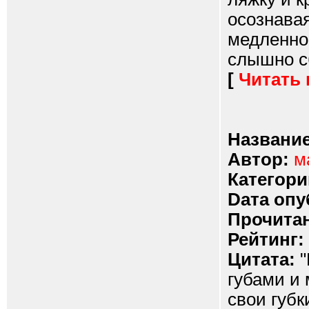
осознавая
медленно 
слышно сб
[
Читать
Название
Автор:
м
Категори
Dата опу
Прочитан
Рейтинг:
Цитата:
"
губами и
свои губк