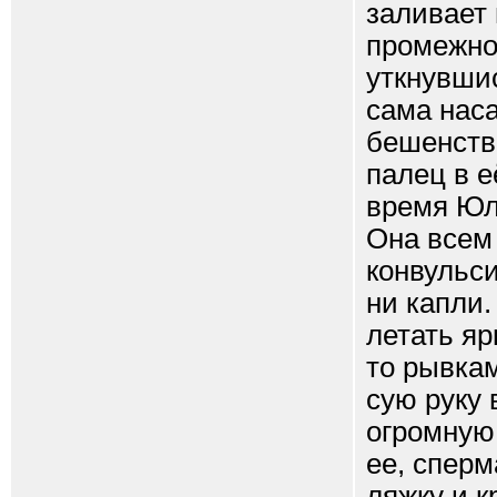
заливает 
промежно
уткнувшис
сама наса
бешенств
палец в е
время Юля
Она всем 
конвульси
ни капли.
летать яр
то рывкам
сую руку 
огромную
ее, сперм
ляжку и к