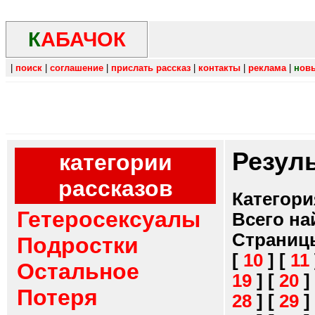
К
АБАЧОК
|
поиск
|
соглашение
|
прислать рассказ
|
контакты
|
реклама
|
н
ов
Резул
категории
рассказов
Категори
Гетеросексуалы
Всего на
Страниц
Подростки
[
10
]
[
11
Остальное
19
]
[
20
]
Потеря
28
]
[
29
]