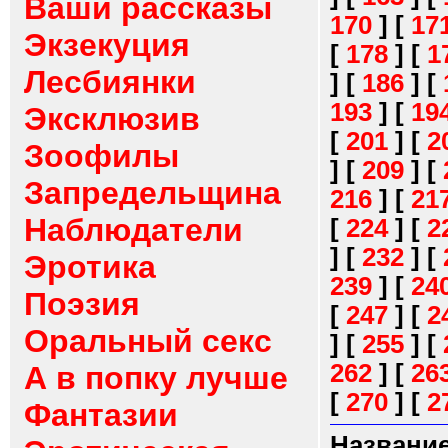
Ваши рассказы
170
]
[
17
Экзекуция
[
178
]
[
1
Лесбиянки
]
[
186
]
[
193
]
[
19
Эксклюзив
[
201
]
[
2
Зоофилы
]
[
209
]
[
Запредельщина
216
]
[
21
Наблюдатели
[
224
]
[
2
]
[
232
]
[
Эротика
239
]
[
24
Поэзия
[
247
]
[
2
Оральный секс
]
[
255
]
[
262
]
[
26
А в попку лучше
[
270
]
[
2
Фантазии
Название