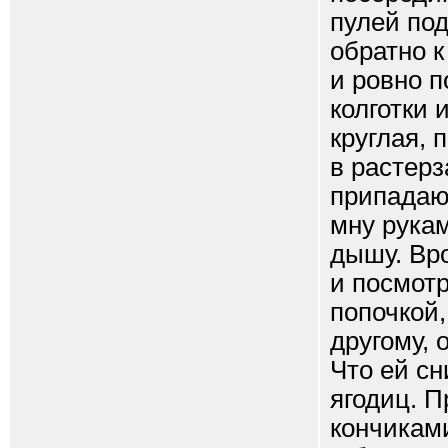
пулей под
обратно к
и ровно п
колготки 
круглая, 
в растерз
припадаю
мну рукам
дышу. Вро
и посмотр
попочкой,
другому, 
Что ей с
ягодиц. 
кончикам