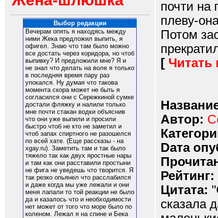
Жена-шлюшка
почти на 
плеву-она
Выбор редакции
Потом зас
Вечерам опять я находясь между
ними Жека предложил выпить, я
прекратил!
офигел. Знаю что там было можно
все достать через коридора, но чтоб
[
Читать
выпивку? И предложили мне? Я и
не знал что делать на воле я только
в последняя время пару раз
упокался. Ну думая что такова
момента скора может не быть я
согласился они с Сережкиной сумке
Название
достали фляжку и налили только
мне почти стакан водки объяснив
Автор:
С
что они уже выпили и просили
быстро чтоб не кто не заметил и
Категори
чтоб запах спиртного не разошелся
по всей хате. (Еще рассказы - на
Dата опу
xgay.ru). Заметить там и так было
тяжело так как двух яростные нары
Прочитан
и там как они расставили простыни
не фига не уведешь что творится. Я
Рейтинг:
так резко опьянел что расслабился
и даже когда мы уже лежали и они
Цитата:
"
меня лапали то той реакции не было
да и казалось что и необходимости
сказала д
нет может от того что море было по
коленом. Лежал я на спине и Бека