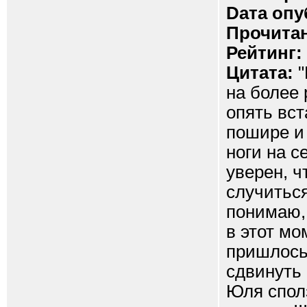
Dата опу
Прочитан
Рейтинг:
Цитата:
"
на более 
опять вст
пошире и 
ноги на с
уверен, ч
случиться
понимаю, 
в этот мо
пришлось 
сдвинуть 
Юля сполз