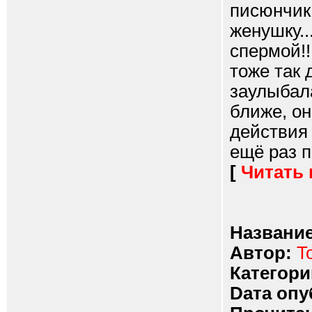
писюнчик
женушку..
спермой!!
тоже так 
заулыбала
ближе, он
действия 
ещё раз п
[
Читать
Название
Автор:
T
Категори
Dата опу