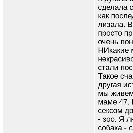
сделала с
как после
лизала. 
просто пр
очень пон
НИкакие м
некрасиво
стали пос
Такое сча
другая ис
мы живем 
маме 47.
сексом др
- зоо. Я 
собака - 