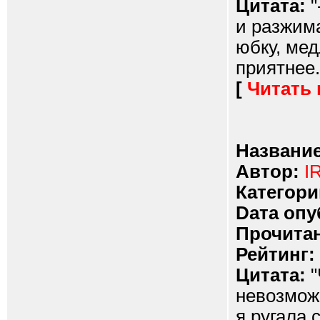
Цитата:
"
и разжима
юбку, мед
приятнее.
[
Читать
Название
Автор:
I
Категори
Dата опу
Прочитан
Рейтинг:
Цитата:
"
невозможн
я ругала 