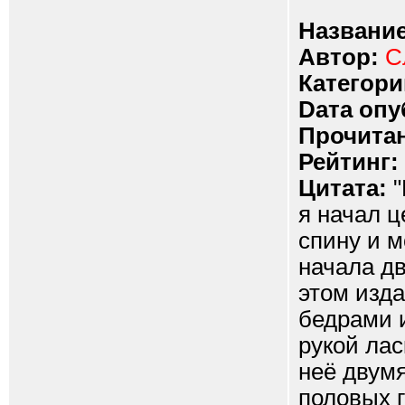
Название
Автор:
С
Категори
Dата опу
Прочитан
Рейтинг:
Цитата:
"
я начал ц
спину и м
начала дв
этом изда
бедрами и
рукой лас
неё двум
половых г