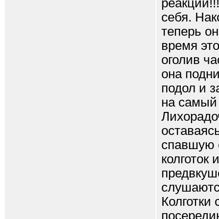
реакции!!
себя. Нак
теперь он
время это
оголив ча
она подни
подол и з
на самый 
Лихорадоч
оставаясь
спавшую 
колготок 
предвкуш
слушаются
Колготки 
посередин