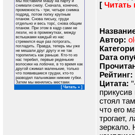
Мы поставили Машу на парту и
[
Читать
снимали снизу. Сначала, конечно,
промежность - три, четыре снимка
подряд, потом попку крупным
планом. Снова письку, груди
отдельно и весь торс, снова общим
планом. При этом в кадр сами не
Название
лезли, но в промежутках, между
вспышками каждый из нас
Автор:
o
стремился еще раз потрогать,
погладить. Правда, теперь мы уже
Категори
не мешали друг другу и не так
торопились как раньше. Кто-то из
Dата опу
нас теребил, первые реденькие
Прочитан
волосики на лобочке, в то время как
другой сжимал маленькие, только
Рейтинг:
что появившиеся грудки, кто-то
разводил пальчиками нижние губки.
Цитата:
"
Затем мы менялись местами.
[ Читать » ]
прикусив 
стоял там
что его м
трогает, 
зеркало. 