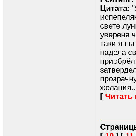
Цитата:
"
испепеля
свете лу
уверена ч
таки я пы
надела с
приобрёл
затвердел
прозрачну
желания...
[
Читать
Страниц
[
10
]
[
11