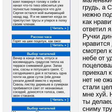
маленьки
взял повернул голову к себе и
начал что-то тихо обяснитья уже
грудь, а 
полностью повернулся что для
нежно под
Сергея остался мой выпирающий
назад зад. Я и не заметил когда он
как нрав
приспустил трусы и уперся в попку
своим членам.
ответил я
[ Читать » ]
Ручки ди
Рассказ часа
Горят на шее поцелуи, как ожог.
нравится 
[ Читать » ]
смотрел к
Выбор читателей
небе от у
Вечер в конце лета, отпуск и
восемнадцать градусов тепла на
поцеловал
террасе снимаемой дачи. Запах
ели, сосны и потухшего гриля. С
приехал к
сегодняшнего дня я осталась одна
почти на двое суток (обе дочки
нет не ож
уехали домой вместе с мужем).
Сквозь листву деревьев в сумерках
стали це
пробивается свет от незнакомых
соседей, доносятся голоса, смех,
мне хуй. 
звон стаканов.
[ Читать » ]
ты делае
сниму тру
Выбор читателей