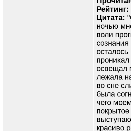
Прочитан
Рейтинг:
Цитата:
"
ночью мне
воли прог
сознания
осталось
проникал 
освещал 
лежала на
во сне сл
была согн
чего моем
покрытое
выступаю
красиво р